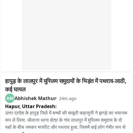
के दर्शन के लिए उज्जैन पहुंच रहे हैं। दर्शन के बाद श्रद्धालु बाबा का प्रसाद 
अधिक दामों पर बेची जा रही थीं। इस मामले में मध्यप्रदेश के एक व्यक्ति 
अपने साथ ले जाकर इसे आस्था और आशीर्वाद का प्रतीक मान रहे हैं। 
सहित चार के विरुद्ध विटा थाने में मामला दर्ज किया गया है। बाइट - तुषार 
लगातार बढ़ती श्रद्धालुओं की संख्या के साथ लड्डू प्रसाद की बिक्री में भी 
दोशी - पुलिस अधीक्षक - सांगली।
उल्लेखनीय बढ़ोतरी दर्ज की जा रही है।
हापुड़ के लालपुर में मुस्लिम समुदायों के भिड़ंत में पथराव-लाठी, 
कई घायल
Abhishek Mathur
AM
24m ago
Hapur,
Uttar Pradesh:
उत्तर प्रदेश के हापुड़ जिले में बच्चों की मामूली कहासुनी ने झगड़े का भयानक 
रूप ले लिया. धौलाना थाना क्षेत्र के गांव लालपुर में मुस्लिम समुदाय के दो 
पक्षों के बीच जमकर मारपीट और पथराव हुआ. जिसमें कई लोग गंभीर रूप से 