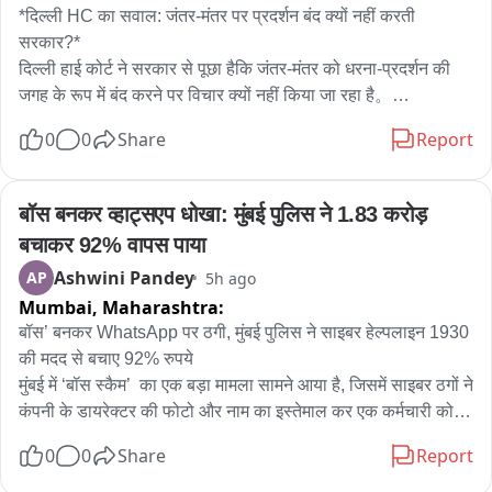
जांच में जुट गई है। तहरीर मिलने के बाद आरोपियों के खिलाफ सख्त कार्रवाई 
*दिल्ली HC का सवाल: जंतर-मंतर पर प्रदर्शन बंद क्यों नहीं करती 
की बात कही जा रही है।

सरकार?*

दिल्ली हाई कोर्ट ने सरकार से पूछा हैकि जंतर-मंतर को धरना-प्रदर्शन की 
बाइट- CO सच्चिदानंद कुरावली
जगह के रूप में बंद करने पर विचार क्यों नहीं किया जा रहा है。

0
0
Share
Report
जस्टिस अमित महाजन ने कहा कि मेरी व्यक्तिगत राय में जंतर-मंतर या शहर 
के बीचों-बीच प्रदर्शन नहीं होने चाहिए, क्योंकि इससे पूरे शहर को परेशानी 
होती है। विरोध-प्रदर्शनों की वजह से सड़कें जाम हो जाती हैं, एंबुलेंस की 
बॉस बनकर व्हाट्सएप धोखा: मुंबई पुलिस ने 1.83 करोड़ 
आवाजाही प्रभावित होती है और आम लोगों के कामकाज में बाधा आती है। 
बचाकर 92% वापस पाया
यह एक तरह से पूरे शहर को बंधक बनाने जैसा है।

Ashwini Pandey
AP
5h ago
Mumbai,
Maharashtra:
हालांकि, उन्होंने यह भी स्पष्ट किया कि प्रदर्शन की अनुमति देना या न देना 
सरकार का काम है। अदालत इस संबंध में कोई फैसला नहीं दे रही है।

बॉस’ बनकर WhatsApp पर ठगी, मुंबई पुलिस ने साइबर हेल्पलाइन 1930 
की मदद से बचाए 92% रुपये

मुंबई में ‘बॉस स्कैम’  का एक बड़ा मामला सामने आया है, जिसमें साइबर ठगों ने 
*कोर्ट के सामने क्या मामला था?*

कंपनी के डायरेक्टर की फोटो और नाम का इस्तेमाल कर एक कर्मचारी को 
दिल्ली हाई कोर्ट ने यह टिप्पणी ऑल इंडिया दलित क्रिश्चियन राइट्स 
WhatsApp के जरिए झांसे में लिया। ठगों ने खुद को कंपनी का वरिष्ठ 
0
0
Share
Report
प्रोटेक्शन कमेटी की ओर से दायर याचिका पर सुनवाई के दौरान की। कमेटी 
अधिकारी बताकर कर्मचारी से तत्काल एक बैंक खाते में 1.98 करोड़ रुपये 
ने अदालत से मांग की थी कि वह दिल्ली पुलिस को उनके प्रदर्शन की 
ट्रांसफर करा लिए।
