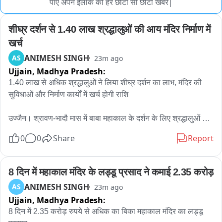
पाए अपने इलाके की हर छोटी सी छोटी खबर|
शीघ्र दर्शन से 1.40 लाख श्रद्धालुओं की आय मंदिर निर्माण में 
खर्च
ANIMESH SINGH
AS
23m ago
Ujjain,
Madhya Pradesh:
1.40 लाख से अधिक श्रद्धालुओं ने लिया शीघ्र दर्शन का लाभ, मंदिर की 
सुविधाओं और निर्माण कार्यों में खर्च होगी राशि

उज्जैन। श्रावण-भादौ मास में बाबा महाकाल के दर्शन के लिए श्रद्धालुओं की 
भीड़ लगातार बढ़ रही है। दूर-दराज से आने वाले कई श्रद्धालु समय बचाने के 
0
0
Share
Report
लिए शीघ्र दर्शन व्यवस्था का लाभ ले रहे हैं। temple समिति द्वारा जारी 
आंकड़ों के अनुसार 30 जुलाई से 6 अगस्त तक 1 लाख 40 हजार 228 
शीघ्र दर्शन टिकट बेचे गए।

8 दिन में महाकाल मंदिर के लड्डू प्रसाद ने कमाई 2.35 करोड़
ANIMESH SINGH
AS
23m ago
इन टिकटों से मंदिर समिति को कुल 3 करोड़ 50 लाख 57 हजार रुपये की 
Ujjain,
Madhya Pradesh:
आय हुई। इसमें 32,490 टिकट ऑनलाइन और 1 लाख 7 हजार 738 
8 दिन में 2.35 करोड़ रुपये से अधिक का बिका महाकाल मंदिर का लड्डू 
टिकट काउंटर से बेचे गए।
