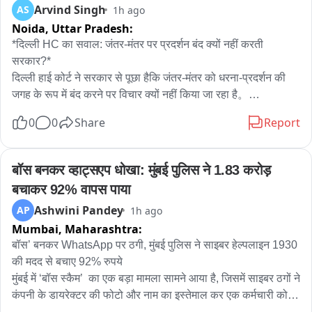
Arvind Singh
AS
1h ago
Noida,
Uttar Pradesh:
*दिल्ली HC का सवाल: जंतर-मंतर पर प्रदर्शन बंद क्यों नहीं करती 
सरकार?*

दिल्ली हाई कोर्ट ने सरकार से पूछा हैकि जंतर-मंतर को धरना-प्रदर्शन की 
जगह के रूप में बंद करने पर विचार क्यों नहीं किया जा रहा है。

0
0
Share
Report
जस्टिस अमित महाजन ने कहा कि मेरी व्यक्तिगत राय में जंतर-मंतर या शहर 
के बीचों-बीच प्रदर्शन नहीं होने चाहिए, क्योंकि इससे पूरे शहर को परेशानी 
होती है। विरोध-प्रदर्शनों की वजह से सड़कें जाम हो जाती हैं, एंबुलेंस की 
बॉस बनकर व्हाट्सएप धोखा: मुंबई पुलिस ने 1.83 करोड़ 
आवाजाही प्रभावित होती है और आम लोगों के कामकाज में बाधा आती है। 
बचाकर 92% वापस पाया
यह एक तरह से पूरे शहर को बंधक बनाने जैसा है।

Ashwini Pandey
AP
1h ago
Mumbai,
Maharashtra:
हालांकि, उन्होंने यह भी स्पष्ट किया कि प्रदर्शन की अनुमति देना या न देना 
सरकार का काम है। अदालत इस संबंध में कोई फैसला नहीं दे रही है।

बॉस’ बनकर WhatsApp पर ठगी, मुंबई पुलिस ने साइबर हेल्पलाइन 1930 
की मदद से बचाए 92% रुपये

मुंबई में ‘बॉस स्कैम’  का एक बड़ा मामला सामने आया है, जिसमें साइबर ठगों ने 
*कोर्ट के सामने क्या मामला था?*

कंपनी के डायरेक्टर की फोटो और नाम का इस्तेमाल कर एक कर्मचारी को 
दिल्ली हाई कोर्ट ने यह टिप्पणी ऑल इंडिया दलित क्रिश्चियन राइट्स 
WhatsApp के जरिए झांसे में लिया। ठगों ने खुद को कंपनी का वरिष्ठ 