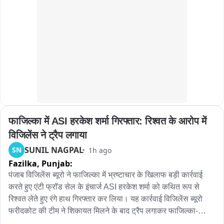
TGFWDA, IFAT, and other trade unions.

कलेक्टर और एसपी के शिक्षक बनने से विद्यार्थियों में पढ़ाई के प्रति नया 
उत्साह देखने को मिला। सही जवाब देने वाले बच्चों को मिठाई वितरित की 
Issued by:

गई, जिससे विद्यालय का माहौल और भी उत्साहपूर्ण बन गया।
Shaik Salauddin

Founder President

Telangana Gig and Platform Workers Union (TGPWU)
फाजिल्का में ASI हरकेश शर्मा गिरफ्तार: रिश्वत के आरोप में 
विजिलेंस ने ट्रैप लगाया
SUNIL NAGPAL
SN
1h ago
Fazilka,
Punjab:
पंजाब विजिलेंस ब्यूरो ने फाजिल्का में भ्रष्टाचार के खिलाफ बड़ी कार्रवाई 
करते हुए एंटी फ्रॉड सेल के इंचार्ज ASI हरकेश शर्मा को कथित रूप से 
रिश्वत लेते हुए रंगे हाथ गिरफ्तार कर लिया। यह कार्रवाई विजिलेंस ब्यूरो 
फरीदकोट की टीम ने शिकायत मिलने के बाद ट्रैप लगाकर फाजिल्का-
फिरोजपुर हाईवे पर की। प्राप्‍त जानकारी के अनुसार, एंटी फ्रॉड सेल के 