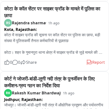
कोटा के कॉल सेंटर पर साइबर फ्रॉड के मामले में पुलिस का 
छापा
Rajendra sharma
RS
1h ago
Kota,
Rajasthan:
कोटा में साइबर फ्रॉड की सूचना पर कॉल सेंटर पर पुलिस का छापा, बड़ी 
संख्या में पुलिसकर्मी तैनात कर्मचारियों से पूछताछ

कोटा। शहर के गुमानपुरा थाना क्षेत्र में साइबर फ्रॉड से जुड़े मामले की 
सूचना के बाद पुलिस ने शॉपिंग सेंटर इलाके में संचालित एक कॉल सेंटर पर 
0
0
Share
Report
छापा मारा। शुक्रवार रात करीब 9 बजे हुई इस कार्रवाई के दौरान बड़ी संख्या 
में पुलिस अधिकारी और जवान मौके पर मौजूद रहे।

कोर्ट ने जोजरी-बांडी-लूणी नदी तंत्र के पुनर्जीवन के लिए 
जानकारी के अनुसार, साइबर फ्रॉड से जुड़े मामले की जांच के तहत पुलिस 
कमीशन-ग्रुप गठन का निर्देश दिया
टीम ने कॉल सेंटर में मौजूद कर्मचारियों से पूछताछ शुरू की। पुलिस 
Rakesh Kumar Bhardwaj
RK
1h ago
अधिकारियों ने कॉल सेंटर में संचालित गतिविधियों और कर्मचारियों की 
Jodhpur,
Rajasthan:
भूमिका से संबंधित जानकारी जुटाई।

जोधपुर। जोजरी-बांडी-लूणी नदी तंत्र में औद्योगिक प्रदूषण और पर्यावरणीय 