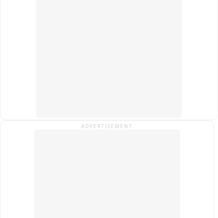
बाद क्षेत्र के लेआउट की समीक्षा के निर्देश दिए हैं। इसके अलावा नदी तल 
और फ्लड प्लेन में अतिक्रमण व अवैध खनन का सर्वे कर कार्रवाई करने तथा 
पर्यावरणीय उल्लंघनों की शिकायत के लिए क्यूआर कोड आधारित डिजिटल 
प्लेटफॉर्म बनाने के निर्देश दिए गए हैं। मामले की अगली सुनवाई 22 सितंबर 
को होगी。
ADVERTISEMENT