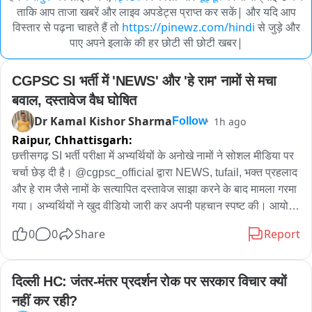
ताकि आप ताजा खबरें और लाइव अपडेट्स प्राप्त कर सकें| और यदि आप
विस्तार से पढ़ना चाहते हैं तो
https://pinewz.com/hindi
से जुड़े और
पाए अपने इलाके की हर छोटी सी छोटी खबर|
CGPSC SI भर्ती में 'NEWS' और 'हे राम' नामों से मचा 
बवाल, दस्तावेज वैध घोषित
Dr Kamal Kishor Sharma
1h ago
Follow
Raipur,
Chhattisgarh:
छत्तीसगढ़ SI भर्ती परीक्षा में अभ्यर्थियों के अनोखे नामों ने सोशल मीडिया पर 
चर्चा छेड़ दी है। @cgpsc_official द्वारा NEWS, tufail, भक्त प्रहलाद 
और हे राम जैसे नामों के सत्यापित दस्तावेज साझा करने के बाद मामला गरमा 
गया। अभ्यर्थियों ने खुद वीडियो जारी कर अपनी पहचान स्पष्ट की। आयोग 
ने दस्तावेजों को वैध बताया है। वहीं, प्रारंभिक परीक्षा में सफल हुए NEWS, 
0
0
Share
Report
HeyRam, SpaceRani समेत सभी साथियों को अब मेंस की तैयारी के 
लिए शुभकामनाएं मिल रही हैं।
दिल्ली HC: जंतर-मंतर प्रदर्शन रोक पर सरकार विचार क्यों 
नहीं कर रही?