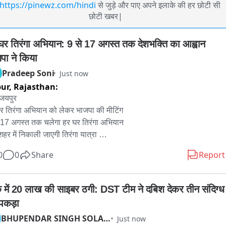
https://pinewz.com/hindi
से जुड़े और पाए अपने इलाके की हर छोटी सी
छोटी खबर|
घर तिरंगा अभियान: 9 से 17 अगस्त तक देशभक्ति का आह्वान 
पा ने किया
Pradeep Soni
Just now
pur,
Rajasthan:
 जयपुर 

र तिरंगा अभियान को लेकर भाजपा की मीटिंग 

 17 अगस्त तक चलेगा हर घर तिरंगा अभियान

शहर में निकाली जाएगी तिरंगा यात्रा 

गा रैली में आमजन से शामिल होने की अपील

0
0
Share
Report
ा प्रवक्ता रामलाल शर्मा ने की अपील

गे के साथ सेल्फी लेकर सोशल मीडिया पर करें साझा

क्ति और राष्ट्रीय एकता का दिया जाएगा संदेश

क में 20 लाख की साइबर ठगी: DST टीम ने दबिश देकर तीन संदिग्ध 
पकड़ा
-देशभर में 9 अगस्त से 17 अगस्त तक हर घर तिरंगा अभियान का आयोजन किया 
BHUPENDAR SINGH SOLANKI
Just now
हा है। भाजपा मुख्य प्रवक्ता एवं पूर्व विधायक रामलाल शर्मा ने आमजन से अभियान 