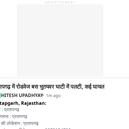
ADVERTISEMENT
टीम की कार्रवाई के बाद साइबर ठगी से जुड़े लोगों में हड़कंप मचा हुआ है। पुलिस 
रोपियों से पूछताछ कर साइबर ठगी के नेटवर्क, फर्जी सिम कार्ड और अन्य जुड़े 
 के संबंध में जानकारी जुटा रही है।

स द्वारा डिटेन किए गए आरोपी कानाराम पुत्र पप्पूलाल, जाति मीणा, उम्र 22 वर्ष, 
ी तालपुरा, थाना मेहंदवास; लोकेंद्र पुत्र पप्पूलाल, जाति मीणा, उम्र 21 वर्ष, 
ी तुंबीपुरा, थाना उनियारा; कुलदीप पुत्र हंसराज, जाति गुર્જर, उम्र 22 वर्ष, 
सी तालपुरा, थाना मेहंदवास पुलिस की जांच जारी है।
तापगढ़ में रोडवेज बस भुतयवर घाटी में पलटी, कई घायल
HITESH UPADHYAY
1m ago
tapgarh,
Rajasthan:
 : प्रतापगढ़

नसभा : प्रतापगढ़

की लोकेशन : प्रतापगढ़
