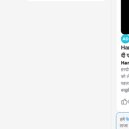
AD
Hard
Har
हरदोई
को ल
पहलग
बखूब
हमें
फ
ताजा 