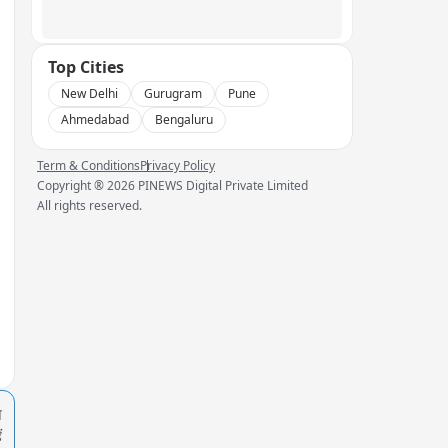
Top Cities
New Delhi
Gurugram
Pune
Ahmedabad
Bengaluru
Term & Conditions
Privacy Policy
Copyright ®
2026
PINEWS Digital Private Limited
All rights reserved.
प
ं