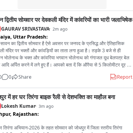
न द्वितीय सोमवार पर देवकली मंदिर में कांवरियों का भारी जलाभिषेक
GAURAV SRIVASTAVA
2m ago
aiya,
Uttar Pradesh:
ावन का द्वितीय सोमवार है ऐसे अवसर पर जनपद के प्रसिद्ध और ऐतिहासिक 
ली मंदिर पर भक्तों और कांवड़ियों का ताता लगा हुआ है। तड़के 3 बजे से ही 
न भोलेनाथ के भक्त और कांवरिया भगवान भोलेनाथ को गंगाजल दूध बेलपत्र बेल 
ा आदि अर्पित करने में लगे हुए हैं। आपको बता दें कि औरैया से 5 किलोमीटर दूर 
ा नदी के तट पर बना भगवान भोलेनाथ का देवकली मंदिर आस्था का केंद्र है और 
0
0
Share
Report
 पर बड़ी संख्या में कावड़िया और भक्त भगवान भोलेनाथ को प्रसन्न करने के लिए 
िषेक करते हैं। औरैया जनपद ही नहीं आसपास के सीमावर्ती जनपद औरैया जालौन 
ुर देहात इटावा कन्नौज आज की भक्ति भोलेनाथ के जयकारे लगाते हुए यहां पर 
पुर में हर घर तिरंगा बाइक रैली से देशभक्ति का माहौल बना
न करते हैं। सावन की आज ड्यूटी सोमवार पर हजारों की संख्या में कांवरिया डाक 
Lokesh Kumar
3m ago
ेकर बिठूर से देवकली धाम पहुंचे और उन्होंने बड़े ही श्रद्धा भाव के साथ अपने साथ 
hpur,
Rajasthan:
 गंगाजल को भगवान भोलेनाथ को अर्पित किया। देवकली मंदिर पर सावन के 


ार पर हजारों की संख्या में भक्त पहुंचते है। देवकली मंदिर की मानता है कि भगवान 
र तिरंगा अभियान-2026 के तहत सोमवार को जोधपुर में जिला स्तरीय तिरंगा 
नाथ को जो श्रद्धा भाव से जल अर्पित करता है उसकी सारी मनोकामनाएं पूर्ण होती हैं 