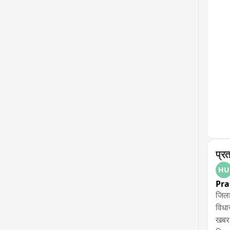
DST 
अब आ
लोगों
पुलि
निवास
निवास
निवा
प्र
HU
Pra
जिला
विधा
खबर 