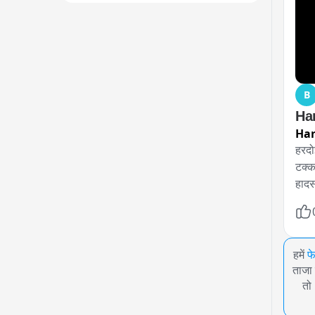
B
Har
Har
हरदोई
टक्क
हादस
हमें
फ
ताजा 
तो