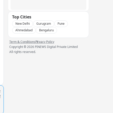
Top Cities
New Delhi
Gurugram
Pune
Ahmedabad
Bengaluru
Term & Conditions
Privacy Policy
Copyright ®
2026
PINEWS Digital Private Limited
All rights reserved.
प
ं