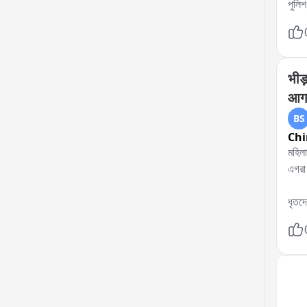
পুলিশ
এই ঘট
একাধ
পুলিশ
প্রয়
भीड़
দেয় 
आगर
BS
Chi
মহিলা সেজে ভ
এগরা 
ধৃতদে
ধৃতদে
পুলিশ
গলার 
পুরুষ
থানা