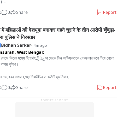
। 

নার প্রতিবাদে বৃহস্পতিবার বেলা বারোটা নাগাদ রামপুরহাট থানায় জমায়েত হন বিজেপির 
0
0
Share
Report
িক নেতৃত্ব ও কর্মীরা। তাঁরা মনোজ লেটকে কোন অভিযোগে আটক করা হয়েছে, সেই বিষয়ে 
ের কাছে জানতে চান। কিছুক্ষণ থানায় আলোচনা চলার পর পরিস্থিতি স্বাভাবিক হয়।পরে 
োজনীয় প্রক্রিয়া সম্পন্ন করে এদিন সকালে বিজেপির বিরোধী দলনেতা মনোজ লেটকে ছেড়ে 
 में महिलाओं की वेशभूषा बनाकर गहने चुराने के तीन आरोपी चुँचुड़ा-
রামপুরহাট থানার পুলিশ।
ा पुलिस ने गिरफ्तार
Bidhan Sarkar
4m ago
nsurah,
West Bengal:
িরের মধ্যে ছিনতাই,চুঁچুড়া থেকে তিন অভিযুক্তকে গ্রেফতার করে নিয়ে গেলো 
থানার পুলিশ।

র নাম,করন রাজভর,মহঃ সিরাউদ্দিন ও রুক্মিণী মুদালিয়ার。

র বাড়ি হুগলির চুঁচুড়া থানার নলডাঙা,ব্যান্ডেল লিচুবাগান ও আমবাগান এলাকায়。

0
0
Share
Report
 সূত্রে জানা যায়,পূর্ব মেদিনী পুরের এগরা থানা এলাকায় ধর্মিয় অনুষ্ঠানের ভিরে মিশে মহিলাদের 
ADVERTISEMENT
হার শরীরের গয়না চুরি করে অভিযুক্তরা。

রা শাড়ি পরে মহিলা সেজে ভিরে মিশে গিয়ে চুরি ছিনতাই করত。

র অভিযোগ দায়ের হওয়ার পর তদন্তে নামে এগরা থানার পুলিশ।তদন্তে একটি গাড়ির খোঁজ 