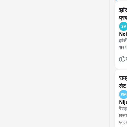
झां
प्र
SV
No
झांस
शव पो
राम
लेट 
PM
Nij
বীরভূ
চাঞ্চ
দলনেত