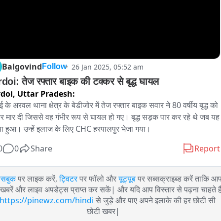
Balgovind
26 Jan 2025, 05:52 am
Follow
doi: तेज रफ्तार बाइक की टक्कर से बृद्ध घायल
doi,
Uttar Pradesh:
 के अरवल थाना क्षेत्र के बेडीजोर में तेज रफ्तार बाइक सवार ने 80 वर्षीय बृद्ध को 
र मार दी जिससे वह गंभीर रूप से घायल हो गए। बृद्ध सड़क पार कर रहे थे जब यह 
ा हुआ। उन्हें इलाज के लिए CHC हरपालपुर भेजा गया।
0
0
Share
Report
ेसबुक
पर लाइक करें,
ट्विटर
पर फॉलो और
यूट्यूब
पर सब्सक्राइब्ड करें ताकि आ
खबरें और लाइव अपडेट्स प्राप्त कर सकें| और यदि आप विस्तार से पढ़ना चाहते है
https://pinewz.com/hindi
से जुड़े और पाए अपने इलाके की हर छोटी सी
छोटी खबर|