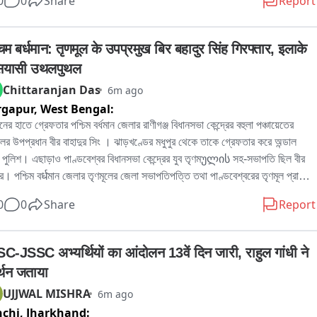
0
0
Share
Report
 পুরসভায় লিখিত অভিযোগ জমা দেওয়ার পাশাপাশি প্রশাসনের হস্তক্ষেপের দাবি জানিয়েছেন 
。

র বিজেপি কর্মী রোহিত দে জানান, এলাকাবাসীর অভিযোগের ভিত্তিতেই তাঁরা পুরসভায় 
िम बर्धमान: तृणमूल के उपप्रमुख बिर बहादुर सिंह गिरफ्तार, इलाके 
কলিপি জমা দিয়েছেন। তাঁর দাবি, নির্মাণসামগ্রী মাসের পর মাস রাস্তার উপর পড়ে থাকায় 
 सियासी उथलपुथल
া কার্যত সরু হয়ে গিয়েছে। বর্ষাকালে বালি ও অন্যান্য সামগ্রী নিকাশি ব্যবস্থা আটকে 
Chittaranjan Das
6m ago
ে, ফলে জল জমার সমস্যাও বাড়ছে। রাতের অন্ধকারে ভারী ডাম্পার ও লরিতে মালপত্র 
rgapur,
West Bengal:
নোর ফলে রাস্তারও ক্ষতি হচ্ছে বলে অভিযোগ করেন তিনি। প্রশাসনের তরফে প্রয়োজনীয় 
্থা নেওয়ার দাবি জানিয়ে তিনি বলেন, আইনি পথেই এই সমস্যার সমাধান চান তাঁরা。

নের হাতে গ্রেফতার পশ্চিম বর্ধমান জেলার রাণীগঞ্জ বিধানসভা কেন্দ্রের বহুলা পঞ্চায়েতের 
িকে আর এক বিজেপি কর্মী অভিজিৎ বিশ্বাসের অভিযোগ, দীর্ঘদিন ধরে এই পরিস্থিতি 
লের উপপ্রধান বীর বাহাদুর সিং । ঝাড়খণ্ডের মধুপুর থেকে তাকে গ্রেফতার করে অন্ডাল 
 কোনও কার্যকর পদক্ষেপ নেওয়া হয়নি। তাঁর দাবি, নির্মাণস্থলে বড় বড় কাঠের বোর্ড ও 
 পুলিশ। এছাড়াও পাণ্ডবেশ্বর বিধানসভা কেন্দ্রের যুব তৃণমულის সহ-সভাপতি ছিল বীর 
 ছড়িয়ে থাকায় শিশু-সহ পথচলতি মানুষের আহত হওয়ার আশঙ্কা রয়েছে। নিত্যদিন 
ুর। পশ্চিম বर्धমান জেলার তৃণমূলের জেলা সভাপতিপত্তি তথা পাণ্ডবেশ্বরের তৃণমূল প্রার্থী 
াটো দুর্ঘটনাও ঘটছে। 그는 অভিযোগ করেন, অতীতে প্রভাবশালীদের মদতে এই ধরনের 
দ্রনাথ চক্রবর্তীর খাস লোক বলেও পরিচিত ছিল এই বীর বাহাদুর। এলাকায় সন্ত্রাস তোলাবাজি 
0
0
Share
Report
ম চলেছে। বর্তমান প্রশাসনের কাছে দ্রুত ব্যবস্থা নিয়ে রাস্তা দখলমুক্ত ও নিরাপদ করার 
কাধিক অভিযোগে গ্রেফতার এই বীর বাহাদুর。
ন জানান তিনি。

ির দাবি, রাস্তা থেকে অবিলম্বে নির্মাণসামগ্রী সরিয়ে স্বাভাবিক যান চলাচল নিশ্চিত করতে 
C-JSSC अभ्यर्थियों का आंदोलन 13वें दिन जारी, राहुल गांधी ने 
বং ভবিষ্যতে যাতে জনসাধারণের ভোগান্তি না হয়, সে বিষয়ে প্রশাসনকে কড়া নজরদারি 
्थन जताया
 হবে。

UJJWAL MISHRA
6m ago
chi,
Jharkhand:
রতি পুর নগরোন্নয় দপ্তররে মন্ত্রী অগ্নিমিত্রা পাল দিয়েছেন নির্মান সামগ্রি রাস্তায় ফেলে 