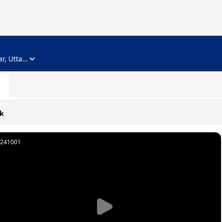
ADVERTISEMENT
Noida, Gautam Buddha Nagar, Uttar Pradesh
k
241001