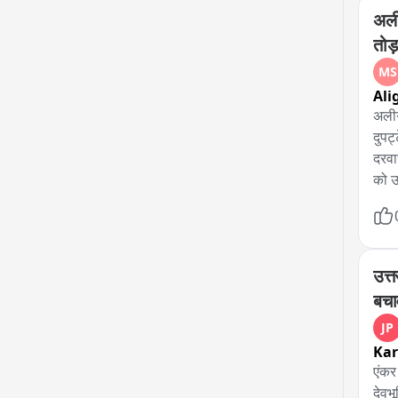
अली
तोड
MS
Ali
अलीग
दुपट
दरवा
को उ
अस्प
पार्
उत्त
बचा
JP
Ka
एंकर

देवभ