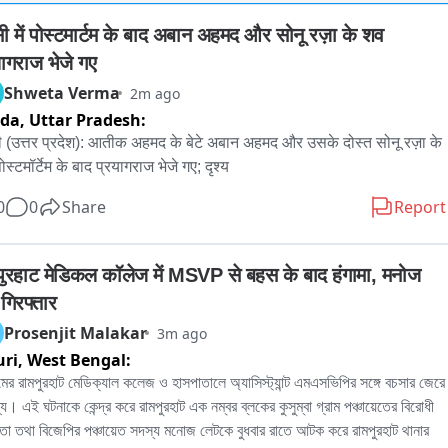
सी में पोस्टमार्टम के बाद अबान अहमद और सोनू रज़ा के शव 
यागराज भेजे गए
Shweta Verma
2m ago
ida,
Uttar Pradesh:
ी (उत्तर प्रदेश): आतीक अहमद के बेटे अबान अहमद और उसके दोस्त सोनू रज़ा के 
स्टमॉर्टेम के बाद प्रयागराज भेजे गए; दृश्य
0
0
Share
Report
पुरहाट मेडिकल कॉलेज में MSVP से बहस के बाद हंगामा, मनोज 
गिरफ्तार
Prosenjit Malakar
3m ago
uri,
West Bengal:
মের রামপুরহাট মেডিক্যাল কলেজ ও হাসপাতালে অ্যাসিস্ট্যান্ট এমএসভিপির সঙ্গে বচসার জেরে 
ল্য। এই ঘটনাকে কেন্দ্র করে রামপুরহাট এক নম্বর ব্লকের কুসুম্বা গ্রাম পঞ্চায়েতের বিরোধী 
া তথা বিজেপির পঞ্চায়েত সদস্য মনোজ লেটকে বুধবার রাতে আটক করে রামপুরহাট থানার 