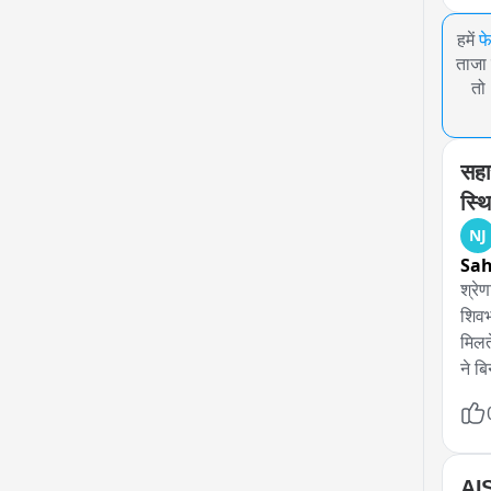
हमें
फ
ताजा 
तो
सहा
स्थि
NJ
Sa
श्रे
शिवभ
मिलत
ने ब
अस्प
वह स
सुरक
AIS