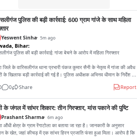
मारी के दौरान अशोक सिंह के मकान से 28 बंडल गांजा बरामद हुआ, जिसका कुल 
143.04 किलोग्राम मापा गया। पुलिस ने त्वरित कार्रवाई करते हुए गृहस्वामी 
िसलीगंज पुलिस की बड़ी कार्रवाई: 600 ग्राम गांजे के साथ महिला 
 कुमार सिंह को गिरफ्तार कर लिया।

्तार
ाछ में अशोक सिंह ने दावा किया है कि उसे गोदाम में रखे गांजे की जानकारी नहीं थी 
Yeswent Sinha
5m ago
िसी अन्य व्यक्ति ने वहां यह खेप रखी थी। हालांकि, डीएसपी ने बताया कि पुलिस 
wada,
Bihar:
े की गहन जांच कर रही है। संदिग्धों के मोबाइल लोकेशन और तकनीकी साक्ष्यों के 
सलीगंज पुलिस की बड़ी कार्रवाई: गांजा बेचने के आरोप में महिला गिरफ्तार

 पर मुख्य तस्करों का पता लगाया जा रहा है। जल्द ही इस नेटवर्क से जुड़े अन्य 
ुक्तों को भी गिरफ्तार कर लिया जाएगा。
ा जिले के वारिसलीगंज थाना प्रभारी पंकज कुमार सैनी के नेतृत्व में गांजा की अवैध 
री के खिलाफ बड़ी कार्रवाई की गई है। पुलिस अधीक्षक अभिनव धीमान के निर्देश पर 
ित और फरार अभियुक्तों की गिरफ्तारी के लिए गठित विशेष टीम ने सिमरीडीह गांव में 
0
0
Share
Report
मारी की। कार्रवाई के दौरान एक महिला को संदिग्ध अवस्था में थैला लिए पकड़ा 
 तलाशी लेने पर उसके पास से 600 ग्राम अवैध गांजा, एक स्टील का छोटा तराजू 
20 ग्राम, 10 ग्राम और 5 ग्राम के तीन बटखरे बरामद किए गए। गिरफ्तार महिला 
 के जंगल में सांभर शिकार: तीन गिरफ्तार, मांस पकाने की पुष्टि
हचान बेबी देवी (55 वर्ष), पति विनोद सिंह, निवासी सिमरीडीह, थाना वारिसलीगंज 
Prashant Sharma
6m ago
ूप में हुई है। पुलिस ने इस मामले में वारिसलीगंज थाना कांड सश दर्ज कर 
ा औंधी क्षेत्र के ग्राम रेंगाटोला का बताया जा रहा है। जानकारी के अनुसार 
पीएस एक्ट के तहत प्राथमिकी दर्ज की है। थाना प्रभारी पंकज कुमार सैनी ने 
न के खेत, जहां कीचड़ में एक सांभर हिरन प्रजाति फंसा हुआ मिला। आरोप है कि 
ा कि गांजा तस्करी और मादक पदार्थों के अवैध कारोबार के खिलाफ अभियान 