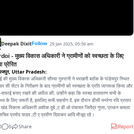
Deepak Dixit
29 Jan 2025, 05:56 am
Follow
doi - मुख्य विकास अधिकारी ने ग्रामीणों को स्वच्छता के लिए 
 प्रेरित
यजपुर,
Uttar Pradesh:
ई की मुख्य विकास अधिकारी सौम्या गुरुरानी ने भरखनी ब्लॉक के पांडेयपुर स्थित 
 सी सेंटर के निरीक्षण के बाद ग्रामीणों को स्वच्छता के प्रति जागरूक किया और 
सफाई बनाए रखने की अपील की. उन्होंने कहा कि स्वच्छ वातावरण सभी के 
स्थ्य के लिए जरूरी है, इसलिए सभी सहयोग दें. इस दौरान डीसी मनरेगा रवि प्रताप 
, खंड विकास अधिकारी अशोक दुबे ,ए डी ओ पंचायत जितेंद्र गुप्ता, प्रधान कमला 
 सचिव प्रमोद यादव ,टी ए प्रवीण दिवाकर आदि मौजूद रहे।
0
0
Share
Report