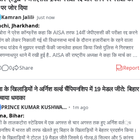
ग पर जोर दिया
Kamran Jalili
Just now
chi,
Jharkhand:
 बोरा ने प्रेस कॉन्फ्रेंस कहा कि AISA तरफ 14वीं जेपीएससी की परीक्षा रद्द करने 
ांग को लेकर निकाली गई थी विधानसभा मार्च के दौरान हजारीबाग के रहने वाला 
ाथ पांडेय ने मुझपर स्याही फेंकी जानलेवा हमला किया जिसे पुलिस ने गिरफ्तार 
न्नाथपुर थाने में रखी हुई है.. AISA की राष्ट्रीय अध्यक्ष ने कहा कि मार्च का मुद्दा 
 कि जो छात्र जयपाल सिंह मुंडा स्टेडियम में बैठे हुए है उनकी मांग है कि 14 वीं 
0
0
Share
Report
एससी की प्रारंभिक परीक्षा को रद्द किया जाए उसके साथ समय पर परीक्षा हो उस 
के साथ हम है उसके साथ ही प्राइवेट एजेंसियों को परीक्षा का जिम्मा देने के बजाय 
र खुद अपने संस्थान से कराए इस मांग को लेकर हम लोग विधानसभा घेराव मार्च 
 के खिलाड़ियों ने अर्निश वर्ल्ड चैंपियनशिप में 19 मेडल जीते: बिहार 
ोगो ने निकाला थे उसी दौरान विनोबा भावे यूनिवर्सिटी के BA ऑनर्स के छात्र ने 
मचाया धमाका
 से इंक हमारे ऊपर फेका गया...जांच पर पता चला कि स्याही फेंकने वाला व्यक्ति 
PRINCE KUMAR KUSHWAHA
1m ago
से जुड़ा हुआ है और स्याही फेंकने के बाद जय श्री राम का नारा लगाया गया 
tna,
Bihar:
बीजेपी क्यों हमारे प्रोटेस्ट से नाराज है जिसकी वजह से हमारे ऊपर स्याही फेंका 
..इंडी गठबंधन के सभी दलों को छात्रों के आंदोलन का समर्थन करना चाहिए मार्च में 
ली के तालकटोरा स्टेडियम में एक अगस्त से चार अगस्त तक हुए अर्निश वर्ल্ড 
े ऊपर जानलेवा हमला हुआ इसपर पुलिस क्या कार्रवाई करेगी इसकी भी जानकारी 
ियनशिप में भारत की तरफ खेलते हुए बिहार के खिलाड़ियों ने बेहतर प्रदर्शन किया। 
स को देनी चाहिए...10 अगस्त को होने वाले विधानसभा मार्च में AISA का समर्थन 
र के खिलाड़ियों ने टोटल 19 मैडल जीते जिसमे 6 गोल्ड,8 सिल्वर और 5 कांस्य 