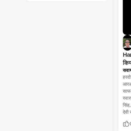
Har
किया
सवा
हरदो
आरआर
साफ-
स्वा
सिंह
देवी