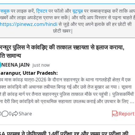
ेसबुक
पर लाइक करें,
ट्विटर
पर फॉलो और
यूट्यूब
पर सब्सक्राइब्ड करें ताकि आ
खबरें और लाइव अपडेट्स प्राप्त कर सकें| और यदि आप विस्तार से पढ़ना चाहते है
https://pinewz.com/hindi
से जुड़े और पाए अपने इलाके की हर छोटी सी
छोटी खबर|
रनपुर पुलिस ने कांवड़िए की तत्काल सहायता से इलाज कराया, 
ति सामान्य
NEENA JAIN
Just now
haranpur,
Uttar Pradesh:
णाव मास कांवड़ यात्रा-2026 के दौरान सहारनपुर के थाना गागलहेड़ी क्षेत्र में एक 
क्त कांवड़िये की अचानक तबीयत बिगड़ गई और उसे तेज बुखार आ गया। सूचना 
े ही कांवड़ मार्ग पर तैनात सहारनपुर पुलिस तत्काल मौके पर पहुंची। पुलिसकर्मियों 
िना देरी किए कांवड़िये को प्राथमिक सहायता उपलब्ध कराई और उपचार के लिए 
ताल भिजवाया। समय पर इलाज मिलने से कांवड़िये की तबीयत सामान्य हो गई और 
0
0
Share
Report
ुरक्षित है। कांवड़ यात्रा के दौरान सहारनपुर पुलिस लगातार श्रद्धालुओं की सेवा, 
्षा और सहयोग के लिए 24 घंटे मुस्तैदी से ड्यूटी निभा रही है।
A प्रमुख ने जेपीएससी 14वीं परीक्षा रद्द और समय पर परीक्षा की 