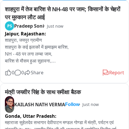
शाहपुरा में तेज बारिश से NH-48 पर जाम; किसानों के चेहरों 
पर मुस्कान लौट आई
Pradeep Soni
PS
Just now
Jaipur,
Rajasthan:
शाहपुरा, जयपुर ग्रामीण

शाहपुरा के कई इलाकों में झमाझम बारिश,

NH - 48 पर लगा लम्बा जाम,

बारिश से मौसम हुआ सुहावना,

किसानों के चेहरों पर लौटी मुस्कान,

0
0
Share
Report
फसलों के लिए बारिश बनी संजीवनी

शाहपुरा इलाके में एक बार फिर मौसम का मिजाज बदल गया। देर रात तेज 
गर्जना के साथ शुरू हुई बारिश का सिलसिला शुक्रवार सुबह भी जारी रहा, 
मंत्री जयवीर सिंह के साथ समीक्षा बैठक
जिससे पूरे क्षेत्र में मौसम सुहावना हो गया। वही दिल्ली तिराये पर फ्लाईओवर 
निर्माण व सर्विस रोड की खस्ताहाल के चलते दिल्ली-जयपुर नेशनल हाइवे पर 
KAILASH NATH VERMA
Just now
Follow
लम्बा जाम लग गया। जिससे यात्रियों ओर आपातकालीन वाहनों को काफी 
Gonda,
Uttar Pradesh:
परेशानी उठानी पड़ी। सुबह हुई बारिश के कारण आमजन का जनजीवन 
महाराजा सुहेलदेव सभागार देवीपाटन मण्डल गोण्डा में मंत्री, पर्यटन एवं 
प्रभावित रहा। स्कूल जाने वाले बच्चों और दफ्तरों की ओर जाने वाले 