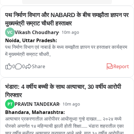
हादसे का खतरा मंडरा रहा है।

पथ निर्माण विभाग और NABARD के बीच समझौता ज्ञापन पर 
 विद्यालय भवन की मरम्मत और नए भवन निर्माण के लिए कई बार शिक्षा 
विभाग, जनप्रतिनिधियों और बीआरसी कार्यालय भरनो को लिखित आवेदन 
मुख्यमंत्री सम्राट चौधरी हस्ताक्षर
Vikash Choudhary
VC
10m ago
Noida,
Uttar Pradesh:
पथ निर्माण विभाग एवं नाबार्ड के मध्य समझौता ज्ञापन पर हस्ताक्षर कार्यक्रम 
में मुख्यमंत्री सम्राट चौधरी。
0
0
Share
Report
भंडारा: 4 वर्षीय बच्ची के साथ अत्याचार, 30 वर्षीय आरोपी 
गिरफ्तार
PRAVIN TANDEKAR
PT
10m ago
Bhandara,
Maharashtra:
अत्याचार प्रकरणातील आरोपीवर आधीसुध्दा गुन्हे दाखल.... २०२४ मध्ये 
पोस्को अन्तर्गत १४ महिन्याची झाली होती शिक्षा..... भंडारा शहरातील एका 
चार वर्षीय मुलीवर अत्याचार करण्यात आले आहे. यात ३० वर्षीय आरोपीला 