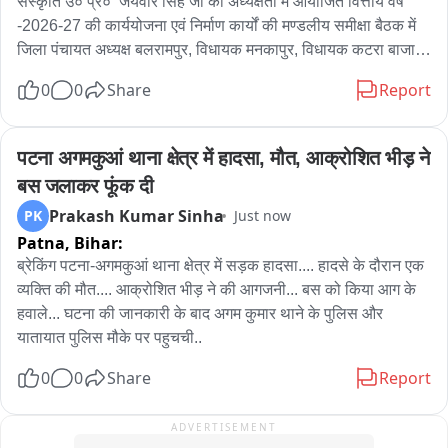
संस्कृति उ० प्र०  जयवीर सिंह जी की अध्यक्षता में आयोजित वित्तीय वर्ष 
कामकाजी लोगों को बारिश के बीच ही अपने गंतव्य तक पहुंचना पड़ा। 
-2026-27 की कार्ययोजना एवं निर्माण कार्यों की मण्डलीय समीक्षा बैठक में 
लगातार उमस और गर्मी से परेशान लोगों को बारिश से बड़ी राहत मिली। 
जिला पंचायत अध्यक्ष बलरामपुर, विधायक मनकापुर, विधायक कटरा बाजार, 
बारिश के बाद तापमान में गिरावट दर्ज की गई और वातावरण में ठंडक घुल 
विधायक करनैलगंज, विधायक गौरा, आयुक्त  देवीपाटन मण्डल, जिलाधिकारी 
गई। वहीं, खेतों में पर्याप्त नमी मिलने से किसानों के चेहरों पर भी खुशी लौट 
0
0
Share
Report
, सांसद गोण्डा/केन्द्रीय विदेश राज्य मंत्री प्रतिनिधि, सांसद कैसरगंज 
आई। किसानों का कहना है कि यह बारिश खरीफ फसलों के लिए लाभदायक 
प्रतिनिधि तथा संबंधित विभाग के अधिकारीगण के साथ बैठक करते हुए।
साबित होगी।
पटना अगमकुआं थाना क्षेत्र में हादसा, मौत, आक्रोशित भीड़ ने 
बस जलाकर फूंक दी
Prakash Kumar Sinha
PK
Just now
Patna,
Bihar:
ब्रेकिंग पटना-अगमकुआं थाना क्षेत्र में सड़क हादसा.... हादसे के दौरान एक 
व्यक्ति की मौत.... आक्रोशित भीड़ ने की आगजनी... बस को किया आग के 
हवाले... घटना की जानकारी के बाद अगम कुमार थाने के पुलिस और 
यातायात पुलिस मौके पर पहुचची..
0
0
Share
Report
ADVERTISEMENT