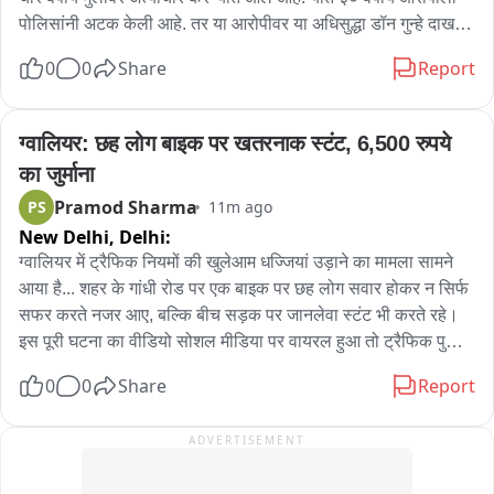
पोलिसांनी अटक केली आहे. तर या आरोपीवर या अधिसुद्धा डॉन गुन्हे दाखल 
आहेत. आरोपीवर विनाभंग, व पोस्को अन्तर्गत गुन्हा दाखल असून आरोपी १४ 
0
0
Share
Report
माहितीची शिक्षा सुद्धा झाली आहे. २०२२, २०२४ मध्ये हे गुन्हे दाखल आहेत... 
आता आरोपीला पोलिसांनी अटक केली असून त्याच्यावर जलदगती 
न्यायालयात खटला चालविला जाईल अशी माहिती पोलिसांनी दिली आहे.
ग्वालियर: छह लोग बाइक पर खतरनाक स्टंट, 6,500 रुपये 
का जुर्माना
Pramod Sharma
PS
11m ago
New Delhi,
Delhi:
ग्वालियर में ट्रैफिक नियमों की खुलेआम धज्जियां उड़ाने का मामला सामने 
आया है... शहर के गांधी रोड पर एक बाइक पर छह लोग सवार होकर न सिर्फ 
सफर करते नजर आए, बल्कि बीच सड़क पर जानलेवा स्टंट भी करते रहे। 
इस पूरी घटना का वीडियो सोशल मीडिया पर वायरल हुआ तो ट्रैफिक पुलिस 
हरकत में आई। वाहन नंबर के आधार पर पुलिस बाइक मालिक तक पहुंची 
0
0
Share
Report
और कार्रवाई करते हुए 6,500 रुपये का चालान वसूला। साथ ही भविष्य में 
ऐसी लापरवाही दोबारा न करने की सख्त हिदायत भी दी गई। गांधी रोड पर 
ADVERTISEMENT
एक बाइक पर छह लोग सवार होकर ट्रैफिक नियमों को ताक पर रखते हुए 
सड़क पर फर्राटा भरते दिखाई दिए। इस दौरान बाइक सवारों ने अपनी और 