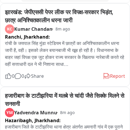
झारखंड: जेपीएससी पेपर लीक पर विपक्ष-सरकार भिड़ंत, 
छात्र अनिश्चितकालीन धरना जारी
Kumar Chandan
KC
8m ago
Ranchi,
Jharkhand:
रांची के जयपाल सिंह मुंडा स्टेडियम में छात्रों का अनिश्चितकालीन धरना 
जारी है, वही। इसको लेकर बयानबाजी भी खूब हो रही है। विधानसभा के 
बाहर जहां विपक्ष एक जुट होकर राज्य सरकार के खिलाफ नारेबाजी करते रहे 
वहीं सत्ताधारी दल ने भी निशाना साधा

0
0
Share
Report
मंत्री सुदिव्य सोनू ने प्रतिक्रिया देते हुए कहा, बीजेपी के वरिष्ठ नेता 
बाबूलाल से आग्रह है पर्दे के पीछे से खेलना बंद करें, वार्ता का इतना ही शौक 
तो अपने महाधिवक्ता की जगह अपना नाम भेजे देते, जो कोचिंग माफिया हैं 
हजारीबाग के टाटीझरिया में मलबे से चांदी जैसे सिक्के मिलने से 
वार्ता का इतना शौक तो वो अपना नाम भी भेज देते, छात्रों से अपने आंदोलन 
सनसनी
को राजनीतिक दल के पास गिरवी नहीं रखें। छात्रों के मुद्दे को गंभीरता से 
Yadvendra Munnu
YM
8m ago
समाधान राज्य सरकार निकालना चाहती है। छद्म राजनीति नहीं चलेगी। 
Hazaribagh,
Jharkhand:
छात्रों का प्रतिनिधिमंडल जब सरकार से बात करना चाहेगा , स्वागत है। 
छात्र आंदोलन के प्रतिनिधिमंडल में किस पूर्व महाधिवक्ता का नाम देखा है, 
हजारीबाग जिले के टाटीझरिया थाना क्षेत्र अंतर्गत अमनारी गांव में एक पुराने 