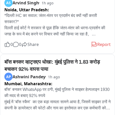
Arvind Singh
AS
1h ago
Noida,
Uttar Pradesh:
*दिल्ली HC का सवाल: जंतर-मंतर पर प्रदर्शन बंद क्यों नहीं करती 
सरकार?*

दिल्ली हाई कोर्ट ने सरकार से पूछा हैकि जंतर-मंतर को धरना-प्रदर्शन की 
जगह के रूप में बंद करने पर विचार क्यों नहीं किया जा रहा है。

0
0
Share
Report
जस्टिस अमित महाजन ने कहा कि मेरी व्यक्तिगत राय में जंतर-मंतर या शहर 
के बीचों-बीच प्रदर्शन नहीं होने चाहिए, क्योंकि इससे पूरे शहर को परेशानी 
होती है। विरोध-प्रदर्शनों की वजह से सड़कें जाम हो जाती हैं, एंबुलेंस की 
बॉस बनकर व्हाट्सएप धोखा: मुंबई पुलिस ने 1.83 करोड़ 
आवाजाही प्रभावित होती है और आम लोगों के कामकाज में बाधा आती है। 
बचाकर 92% वापस पाया
यह एक तरह से पूरे शहर को बंधक बनाने जैसा है।

Ashwini Pandey
AP
1h ago
Mumbai,
Maharashtra:
हालांकि, उन्होंने यह भी स्पष्ट किया कि प्रदर्शन की अनुमति देना या न देना 
सरकार का काम है। अदालत इस संबंध में कोई फैसला नहीं दे रही है।

बॉस’ बनकर WhatsApp पर ठगी, मुंबई पुलिस ने साइबर हेल्पलाइन 1930 
की मदद से बचाए 92% रुपये

मुंबई में ‘बॉस स्कैम’  का एक बड़ा मामला सामने आया है, जिसमें साइबर ठगों ने 
*कोर्ट के सामने क्या मामला था?*

कंपनी के डायरेक्टर की फोटो और नाम का इस्तेमाल कर एक कर्मचारी को 
दिल्ली हाई कोर्ट ने यह टिप्पणी ऑल इंडिया दलित क्रिश्चियन राइट्स 
WhatsApp के जरिए झांसे में लिया। ठगों ने खुद को कंपनी का वरिष्ठ 