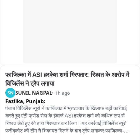
कलेक्टर और एसपी के शिक्षक बनने से विद्यार्थियों में पढ़ाई के प्रति नया 
उत्साह देखने को मिला। सही जवाब देने वाले बच्चों को मिठाई वितरित की 
Issued by:

गई, जिससे विद्यालय का माहौल और भी उत्साहपूर्ण बन गया।
Shaik Salauddin

Founder President

Telangana Gig and Platform Workers Union (TGPWU)
फाजिल्का में ASI हरकेश शर्मा गिरफ्तार: रिश्वत के आरोप में 
विजिलेंस ने ट्रैप लगाया
SUNIL NAGPAL
SN
1h ago
Fazilka,
Punjab:
पंजाब विजिलेंस ब्यूरो ने फाजिल्का में भ्रष्टाचार के खिलाफ बड़ी कार्रवाई 
करते हुए एंटी फ्रॉड सेल के इंचार्ज ASI हरकेश शर्मा को कथित रूप से 
रिश्वत लेते हुए रंगे हाथ गिरफ्तार कर लिया। यह कार्रवाई विजिलेंस ब्यूरो 
फरीदकोट की टीम ने शिकायत मिलने के बाद ट्रैप लगाकर फाजिल्का-
फिरोजपुर हाईवे पर की। प्राप्‍त जानकारी के अनुसार, एंटी फ्रॉड सेल के 