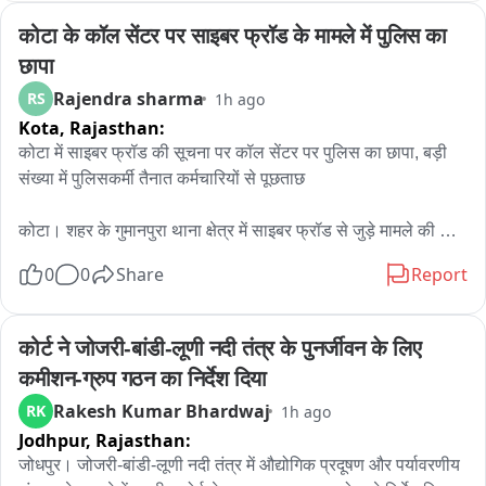
कोटा के कॉल सेंटर पर साइबर फ्रॉड के मामले में पुलिस का 
छापा
Rajendra sharma
RS
1h ago
Kota,
Rajasthan:
कोटा में साइबर फ्रॉड की सूचना पर कॉल सेंटर पर पुलिस का छापा, बड़ी 
संख्या में पुलिसकर्मी तैनात कर्मचारियों से पूछताछ

कोटा। शहर के गुमानपुरा थाना क्षेत्र में साइबर फ्रॉड से जुड़े मामले की 
सूचना के बाद पुलिस ने शॉपिंग सेंटर इलाके में संचालित एक कॉल सेंटर पर 
0
0
Share
Report
छापा मारा। शुक्रवार रात करीब 9 बजे हुई इस कार्रवाई के दौरान बड़ी संख्या 
में पुलिस अधिकारी और जवान मौके पर मौजूद रहे।

कोर्ट ने जोजरी-बांडी-लूणी नदी तंत्र के पुनर्जीवन के लिए 
जानकारी के अनुसार, साइबर फ्रॉड से जुड़े मामले की जांच के तहत पुलिस 
कमीशन-ग्रुप गठन का निर्देश दिया
टीम ने कॉल सेंटर में मौजूद कर्मचारियों से पूछताछ शुरू की। पुलिस 
Rakesh Kumar Bhardwaj
RK
1h ago
अधिकारियों ने कॉल सेंटर में संचालित गतिविधियों और कर्मचारियों की 
Jodhpur,
Rajasthan:
भूमिका से संबंधित जानकारी जुटाई।

जोधपुर। जोजरी-बांडी-लूणी नदी तंत्र में औद्योगिक प्रदूषण और पर्यावरणीय 