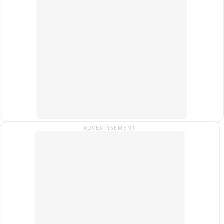
बाद क्षेत्र के लेआउट की समीक्षा के निर्देश दिए हैं। इसके अलावा नदी तल 
और फ्लड प्लेन में अतिक्रमण व अवैध खनन का सर्वे कर कार्रवाई करने तथा 
पर्यावरणीय उल्लंघनों की शिकायत के लिए क्यूआर कोड आधारित डिजिटल 
प्लेटफॉर्म बनाने के निर्देश दिए गए हैं। मामले की अगली सुनवाई 22 सितंबर 
को होगी。
ADVERTISEMENT