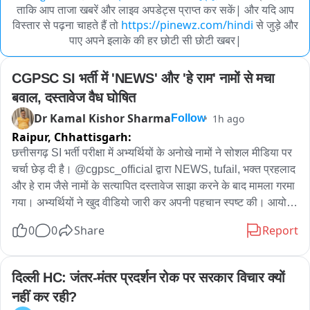
ताकि आप ताजा खबरें और लाइव अपडेट्स प्राप्त कर सकें| और यदि आप
विस्तार से पढ़ना चाहते हैं तो
https://pinewz.com/hindi
से जुड़े और
पाए अपने इलाके की हर छोटी सी छोटी खबर|
CGPSC SI भर्ती में 'NEWS' और 'हे राम' नामों से मचा 
बवाल, दस्तावेज वैध घोषित
Dr Kamal Kishor Sharma
1h ago
Follow
Raipur,
Chhattisgarh:
छत्तीसगढ़ SI भर्ती परीक्षा में अभ्यर्थियों के अनोखे नामों ने सोशल मीडिया पर 
चर्चा छेड़ दी है। @cgpsc_official द्वारा NEWS, tufail, भक्त प्रहलाद 
और हे राम जैसे नामों के सत्यापित दस्तावेज साझा करने के बाद मामला गरमा 
गया। अभ्यर्थियों ने खुद वीडियो जारी कर अपनी पहचान स्पष्ट की। आयोग 
ने दस्तावेजों को वैध बताया है। वहीं, प्रारंभिक परीक्षा में सफल हुए NEWS, 
0
0
Share
Report
HeyRam, SpaceRani समेत सभी साथियों को अब मेंस की तैयारी के 
लिए शुभकामनाएं मिल रही हैं।
दिल्ली HC: जंतर-मंतर प्रदर्शन रोक पर सरकार विचार क्यों 
नहीं कर रही?