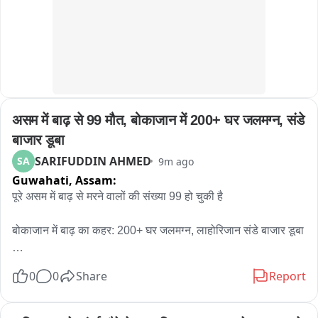
असम में बाढ़ से 99 मौत, बोकाजान में 200+ घर जलमग्न, संडे 
बाजार डूबा
SARIFUDDIN AHMED
SA
9m ago
Guwahati,
Assam:
पूरे असम में बाढ़ से मरने वालों की संख्या 99 हो चुकी है

बोकाजान में बाढ़ का कहर: 200+ घर जलमग्न, लाहोरिजान संडे बाजार डूबा

कार्बी आंगलोंग। कार्बी आंगलोंग जिले के बोकाजान विधानसभा क्षेत्र में पिछले 
0
0
Share
Report
12 घंटों से हो रही मूसलाधार बारिश के कारण बाढ़ जैसे हालात बन गए हैं। 
धनरी नदी और उसकी सहयोगी नदियों का जलस्तर खतरे के निशान से ऊपर 
पहुंच जाने से महकमे के दर्जनों गांव जलमग्न हो गए हैं। इसके साथ ही हजारों 