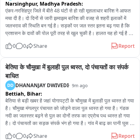
Narsinghpur,
Madhya Pradesh:
एंकर-नरसिंहपुर जिले में बीते 48 घंटों से हो रही मूसलाधार बारिश ने आफत 
मचा दी है। दो दिनों से जारी झमाझम बारिश की वजह से शहरी इलाकों में 
जलभराव की स्थिति बन गई है। सड़कों पर जल स्तर इतना बढ़ गया है कि 
प्रशासन के दावों की पोल पूरी तरह से खुल चुकी है। ​हालत यह हो गई है कि 
आम जनता तो दूर, अब अधिकारियों की गाड़ियां भी पानी में समा रही हैं। 
0
0
Share
Report
ताजा मामला गोटेगांव से सामने आया है, जहां गश्ती पर निकले गोटेगांव 
SDOP की गाड़ी उफनते पानी के बीच फंस गई। पानी का बहाव इतना तेज 
था कि गाड़ी आगे नहीं बढ़ सकी, जिसके बाद आनन-फानन में ट्रैक्टर की 
बेतिया के चौमुखा में बुलाही पुल ध्वस्त, दो पंचायतों का संपर्क 
मदद से काफी मशक्कत के बाद गाड़ी को खींचकर बाहर निकाला गया। 
बाधित
बारिश के इस तांडव से न सिर्फ सड़कों पर पानी भरा है, बल्कि कई निचले 
DHANANJAY DWIVEDI
DD
9m ago
इलाकों और रिहाइशी बस्तियों में भी जलजमाव की गंभीर समस्या खड़ी हो गई 
Bettiah,
Bihar:
है। जगह-जगह पानी भरने से यातायात बुरी तरह प्रभावित हुआ है।
बेतिया से बड़ी खबर है जहां योगापट्टी के चौमुखा में बुलाही पुल ध्वस्त हो गया 
है। चौमुखा मंगलपुर पंचायत को जोड़ने वाला पुल ध्वस्त हो गया है। गंडक 
नदी का जलस्तर बढ़ने से पुल का दोनों तरफ का एप्रोच पथ ध्वस्त हो गया 
है। दो पंचायतों का सड़क संपर्क भंग हो गया है। गांव में बाढ़ का पानी घुस 
गया है। ग्रामीण बोरा में बालू भर पानी रोकने का प्रयास कर रहे हैं। तीन 
0
0
Share
Report
महीने पहले ही पुल का निर्माण हुआ था। दोनों तरफ का एप्रोच पथ ध्वस्त हो 