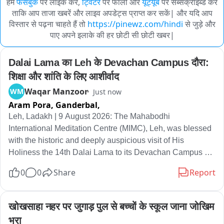
हमें
फेसबुक
पर लाइक करें,
ट्विटर
पर फॉलो और
यूट्यूब
पर सब्सक्राइब्ड करें
ताकि आप ताजा खबरें और लाइव अपडेट्स प्राप्त कर सकें| और यदि आप
विस्तार से पढ़ना चाहते हैं तो
https://pinewz.com/hindi
से जुड़े और
पाए अपने इलाके की हर छोटी सी छोटी खबर|
Dalai Lama का Leh के Devachan Campus दौरा: 
शिक्षा और शांति के लिए आशीर्वाद
Waqar Manzoor
WM
Just now
Aram Pora, Ganderbal,
Leh, Ladakh | 9 August 2026: The Mahabodhi 
International Meditation Centre (MIMC), Leh, was blessed 
with the historic and deeply auspicious visit of His 
Holiness the 14th Dalai Lama to its Devachan Campus 
today. His Holiness’s visit holds special significance as it 
0
0
Share
Report
comes 32 years after his first historic visit to the campus in 
1994, when he inaugurated and blessed the Devachan 
Campus at a time when Mahabodhi was still largely a 
खोखसाहा नहर पर जुगाड़ पुल से बच्चों के स्कूल जाना जोखिम 
dream and a vision for the future. Today, His Holiness 
भरा