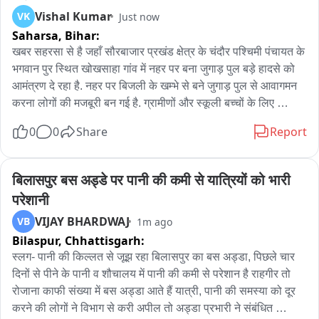
returned to the same campus, blessing its continued 
Vishal Kumar
VK
Just now
journey of education, healthcare, meditation, humanitarian 
Saharsa,
Bihar:
service, environmental responsibility, world peace, and 
universal compassion. The programme began with a 
खबर सहरसा से है जहाँ सौरबाजार प्रखंड क्षेत्र के चंदौर पश्चिमी पंचायत के 
reverential welcome to His Holiness by Ven. Bhikkhu 
भगवान पुर स्थित खोखसाहा गांव में नहर पर बना जुगाड़ पुल बड़े हादसे को 
Sanghasena, Founder and Spiritual Director of MIMC, 
आमंत्रण दे रहा है. नहर पर बिजली के खम्भे से बने जुगाड़ पुल से आवागमन 
along with monks, nuns, students, staff, volunteers, and 
करना लोगों की मजबूरी बन गई है. ग्रामीणों और स्कूली बच्चों के लिए 
members of the Mahabodhi family. As a mark of deep 
आवाजाही का एक मात्र सहारा बिजली के खम्भे से बना यह पुल है. बच्चे और 
0
0
Share
Report
reverence and gratitude, Ven. Bhikkhu Sanghasena 
शिक्षक जान जोखिम में डालकर पुल पार करके स्कूल जाने पर मजबूर हैं. 
offered traditional offerings to His Holiness, followed by his 
लोगों के बीच डर बना रहता है कि पुल पार करते समय बच्चों के साथ कोई 
address to His Holiness and the gathering. He recalled the 
बड़ी घटना ना हो जाए. इसको लेकर ग्रामीणों ने स्थानीय विधायक आईपी 
बिलासपुर बस अड्डे पर पानी की कमी से यात्रियों को भारी 
historic beginning of the Devachan Campus and 
गुप्ता और जिला प्रशासन से जल्द पुल निर्माण कराने की मांग की है. यहाँ पुल 
परेशानी
expressed profound gratitude for His Holiness’s continued 
बन जाने से छात्रों को नजदीक के NPS विद्यालय खोखसाहा जाने में 
VIJAY BHARDWAJ
VB
1m ago
blessings and guidance over the past more than three 
सुविधाएं मिलेंगी और आसपास के गांव के लोगों को भी शहर आने-जाने में 
Bilaspur,
Chhattisgarh:
decades. Ven. Bhikkhu Sanghasena highlighted the 
काफी सहूलियत होगी.
guiding principles of Mahabodhi, particularly “Meditation in 
स्लग- पानी की किल्लत से जूझ रहा बिलासपुर का बस अड्डा, पिछले चार 
Action and Compassion in Action,” inspired by His 
दिनों से पीने के पानी व शौचालय में पानी की कमी से परेशान है राहगीर तो 
Holiness’s teachings on compassion, wisdom, non-
रोजाना काफी संख्या में बस अड्डा आते हैं यात्री, पानी की समस्या को दूर 
violence, universal responsibility, and the fundamental 
करने की लोगों ने विभाग से करी अपील तो अड्डा प्रभारी ने संबंधित 