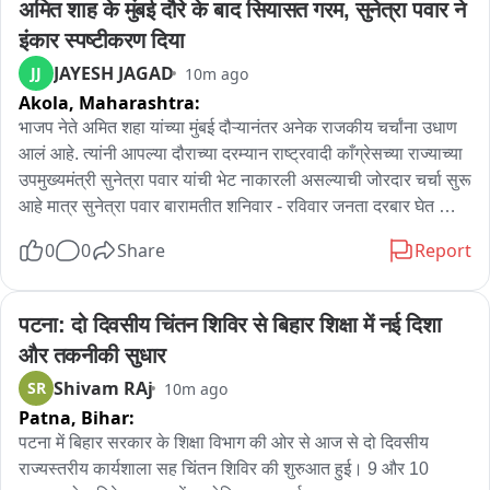
अमित शाह के मुंबई दौरे के बाद सियासत गरम, सुनेत्रा पवार ने 
हेक्टेयर कृषि भूमि भी बाढ़ की चपेट में आ गई है。

इंकार स्पष्टीकरण दिया
JAYESH JAGAD
JJ
10m ago
लाहोरिजान सबसे ज्यादा प्रभावित

Akola,
Maharashtra:
जानकारी के अनुसार सबसे बुरी स्थिति सीमावर्ती क्षेत्र लाहोरिजान की है। 
कल देर रात अचानक पानी बढ़ने से लाहोरिजान का प्रसिद्ध संडे बाजार और 
भाजप नेते अमित शहा यांच्या मुंबई दौऱ्यानंतर अनेक राजकीय चर्चांना उधाण 
आसपास के 100 से अधिक घर पानी में डूब गए। पानी का बहाव इतना तेज 
आलं आहे. त्यांनी आपल्या दौराच्या दरम्यान राष्ट्रवादी काँग्रेसच्या राज्याच्या 
था कि देखते ही देखते पूरा बाजार उसकी चपेट में आ गया。

उपमुख्यमंत्री सुनेत्रा पवार यांची भेट नाकारली असल्याची जोरदार चर्चा सुरू 
आहे मात्र सुनेत्रा पवार बारामतीत शनिवार - रविवार जनता दरबार घेत 
लोग घर का सामान छोड़कर जान बचाने के लिए ऊंचे स्थानों पर शरण लेने 
असून,काल काही उद्घाटन सोहळे सुद्धा होते त्यामुळे ते अमित शहाच्या 
0
0
Share
Report
को मजबूर हुए। लाहोरिजान रेलवे टनल के पास पानी का तेज बहाव देखकर 
दौऱ्यात शामिल होऊ शकल्या नाही असं स्पष्टीकरण राष्ट्रवादी काँग्रेसचे 
ही रूह कांप जाती है। यहां एक बस भी बहाव में फंस गई, हालांकि गनीमत रही 
माजी आमदार अमोल मिटकरी यांनी दिल आहे.
कि किसी प्रकार की जनहानि नहीं हुई।

पटना: दो दिवसीय चिंतन शिविर से बिहार शिक्षा में नई दिशा 
और तकनीकी सुधार
सड़क, पुल और स्कूल भी डूबे

Shivam RAj
SR
10m ago
केवल लाहोरिजान ही नहीं, बलिपथार, जपराजान और देओपानी इलाकों में भी 
Patna,
Bihar:
पहाड़ों से आए पानी ने तबाही मचाई है। राष्ट्रीय राजमार्ग NH-39 सहित कई 
घरों, दुकानों और स्कूलों में पानी भर गया है। देर रात अचानक पानी गांव में 
पटना में बिहार सरकार के शिक्षा विभाग की ओर से आज से दो दिवसीय 
घुसने से लोगों के बीच अफरातफरी मच गई。

राज्यस्तरीय कार्यशाला सह चिंतन शिविर की शुरुआत हुई। 9 और 10 