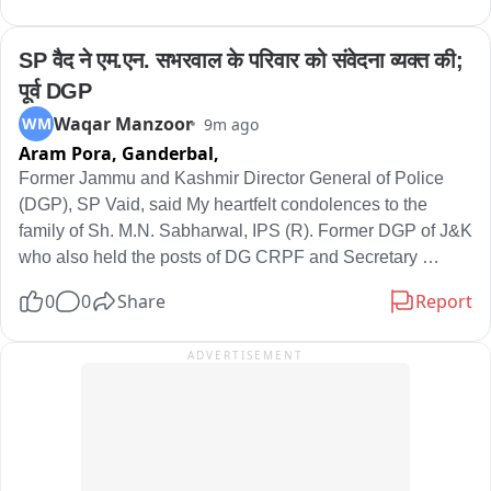
गया है। पुल का पाया भी क्षतिग्रस्त हो गया है। गंडक नदी के बढ़े जलस्तर 
से दियारे इलाके में जनजीवन अस्त व्यस्त हो गया। बड़हरवा मदारपुर चौमुखा 
SP वैद ने एम.एन. सभरवाल के परिवार को संवेदना व्यक्त की; 
गांव में बाढ़ का पानी घुस गया है जिससे ग्रामीण परेशान हैं। मुखिया मुकेंद्र 
पूर्व DGP
यादव ने जिला प्रशासन से मांग किया है कि क्षतिग्रस्त सड़क को अविलंब 
Waqar Manzoor
WM
9m ago
मरम्मत किया जाय ताकि लोगों का आवागमन बहाल हो सके।
Aram Pora, Ganderbal,
Former Jammu and Kashmir Director General of Police 
(DGP), SP Vaid, said My heartfelt condolences to the 
family of Sh. M.N. Sabharwal, IPS (R). Former DGP of J&K 
who also held the posts of DG CRPF and Secretary 
Security GOI.
0
0
Share
Report
ADVERTISEMENT