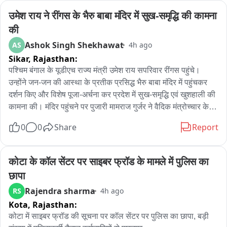
उमेश राय ने रींगस के भैरु बाबा मंदिर में सुख-समृद्धि की कामना 
की
Ashok Singh Shekhawat
AS
4h ago
Sikar,
Rajasthan:
पश्चिम बंगाल के यूडीएच राज्य मंत्री उमेश राय सपरिवार रींगस पहुंचे। 
उन्होंने जन-जन की आस्था के प्रतीक प्रसिद्ध भैरु बाबा मंदिर में पहुंचकर 
दर्शन किए और विशेष पूजा-अर्चना कर प्रदेश में सुख-समृद्धि एवं खुशहाली की 
कामना की। मंदिर पहुंचने पर पुजारी मामराज गुर्जर ने वैदिक मंत्रोच्चार के 
साथ पूजा-अर्चना करवाई। राज्य मंत्री ने भैरु बाबा के समक्ष विधिवत पूजा 
0
0
Share
Report
कर क्षेत्र की सुख-शांति एवं समृद्धि की कामना की। पूजा के बाद मंदिर 
परिसर में उन्होंने श्रद्धालुओं एवं स्थानीय लोगों से भी मुलाकात की। आपको 
बता दें कि उमेश राय खाटूश्यामजी में बाबा श्याम के दर्शन करने के बाद 
कोटा के कॉल सेंटर पर साइबर फ्रॉड के मामले में पुलिस का 
सपरिवार रींगस स्थित भैरु बाबा के दरबार में पहुंचे थे। इस दौरान भाजपा 
छापा
नेता विष्णु चेतानी सहित अनेक भाजपा पदाधिकारी एवं कार्यकर्ता मौजूद रहे। 
Rajendra sharma
RS
4h ago
भाजपा पदाधिकारियों ने राज्य मंत्री का स्वागत किया और मंदिर की धार्मिक 
Kota,
Rajasthan:
एवं ऐतिहासिक महत्ता से भी अवगत करवाया。
कोटा में साइबर फ्रॉड की सूचना पर कॉल सेंटर पर पुलिस का छापा, बड़ी 