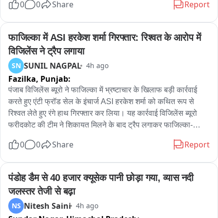
0
0
Share
Report
फाजिल्का में ASI हरकेश शर्मा गिरफ्तार: रिश्वत के आरोप में 
विजिलेंस ने ट्रैप लगाया
SUNIL NAGPAL
SN
4h ago
Fazilka,
Punjab:
पंजाब विजिलेंस ब्यूरो ने फाजिल्का में भ्रष्टाचार के खिलाफ बड़ी कार्रवाई 
करते हुए एंटी फ्रॉड सेल के इंचार्ज ASI हरकेश शर्मा को कथित रूप से 
रिश्वत लेते हुए रंगे हाथ गिरफ्तार कर लिया। यह कार्रवाई विजिलेंस ब्यूरो 
फरीदकोट की टीम ने शिकायत मिलने के बाद ट्रैप लगाकर फाजिल्का-
फिरोजपुर हाईवे पर की। प्राप्‍त जानकारी के अनुसार, एंटी फ्रॉड सेल के 
0
0
Share
Report
पास दो पक्षों के बीच करीब 11-12 लाख रुपये के लेनदेन का मामला पहुंचा 
था। आरोप है कि एएसआई हरकेश शर्मा ने एक पक्ष के हक में कार्रवाई करने 
और मामला उनके पक्ष में निपटाने का भरोसा देकर रिश्वत की मांग की। जब 
पंडोह डैम से 40 हजार क्यूसेक पानी छोड़ा गया, व्यास नदी 
रिश्वत की रकम देने का समय आया तो संबंधित पक्ष ने विजिलेंस ब्यूरो 
जलस्तर तेजी से बढ़ा
फरीदकोट को शिकायत दे दी। शिकायत के आधार पर विजिलेंस टीम ने 
Nitesh Saini
NS
4h ago
योजनाबद्ध तरीके से ट्रैप लगाया और आरोपी ASI को कथित तौर पर 40 