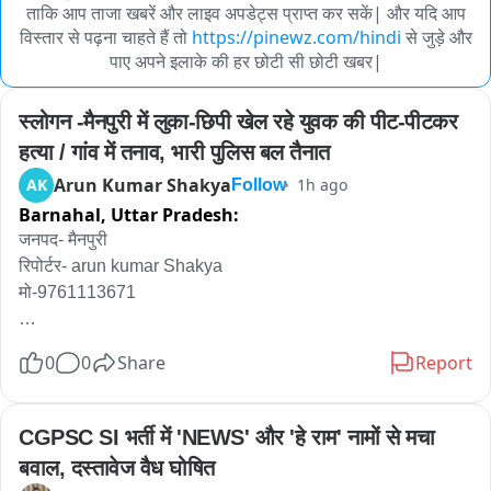
ताकि आप ताजा खबरें और लाइव अपडेट्स प्राप्त कर सकें| और यदि आप
विस्तार से पढ़ना चाहते हैं तो
https://pinewz.com/hindi
से जुड़े और
पाए अपने इलाके की हर छोटी सी छोटी खबर|
स्लोगन -मैनपुरी में लुका-छिपी खेल रहे युवक की पीट-पीटकर 
हत्या / गांव में तनाव, भारी पुलिस बल तैनात
Arun Kumar Shakya
AK
1h ago
Follow
Barnahal,
Uttar Pradesh:
जनपद- मैनपुरी

रिपोर्टर- arun kumar Shakya 

मो-9761113671

0
0
Share
Report
स्लोगन -मैनपुरी में लुका-छिपी खेल रहे युवक की पीट-पीटकर हत्या / गांव में 
तनाव, भारी पुलिस बल तैनात 

CGPSC SI भर्ती में 'NEWS' और 'हे राम' नामों से मचा 
बवाल, दस्तावेज वैध घोषित
एंकर-मैनपुरी से सनसनीखेज खबर सामने आई है जहां सिर्फ एक मजाक... एक 