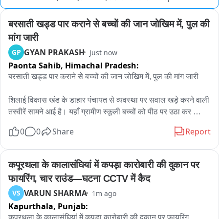
बरसाती खड्ड पार कराने से बच्चों की जान जोखिम में, पुल की 
मांग जारी
GYAN PRAKASH
GP
Just now
Paonta Sahib,
Himachal Pradesh:
बरसाती खड्ड पार कराने से बच्चों की जान जोखिम में, पुल की मांग जारी

शिलाई विकास खंड के डाहार पंचायत से व्यवस्था पर सवाल खड़े करने वाली 
तस्वीरें सामने आई है। यहाँ ग्रामीण स्कूली बच्चों को पीठ पर उठा कर 
उफनता खड्ड पार करवा रहे हैं। यह तस्वीर कुछ दिन पहले की बताई जा 
0
0
Share
Report
रही है। इस खड्ड पर पुल न होने की वजह से हर साल यहां ऐसी स्थिति पैदा 
होती है। स्कूली बच्चों और ग्रामीणों को जान जोखिम में डालकर खड्ड पार 
करना पड़ता है।

कपूरथला के कालासंघियां में कपड़ा कारोबारी की दुकान पर 
फायरिंग, चार राउंड—घटना CCTV में कैद
यहां बरसात शुरू होते ही बरसाती खड्ड डाहार गांव के ग्रामीणों के लिए 
VARUN SHARMA
VS
1m ago
मुसीबत बन जाता है। गांव के समीप बरसाती खड्ड में बड़ी मात्रा में पानी आ 
Kapurthala,
Punjab:
जाता है। फुटब्रिज नहीं होने के कारण यहां लोगों को जान जोखिम में 
डालकर बरसाती खड्ड को पार करना पड़ता है। हैरानी की बात यह है कि 
कपूरथला के कालासंघियां में कपड़ा कारोबारी की दुकान पर फायरिंग, 