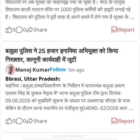
शिवालयों पर अब सुरक्षा का चक्रव्यूह रचा जा चुका है। मेरठ के प्रमुख 
शिवालय काली पलटन मंदिर पर 1000 पुलिस कर्मियों की ड्यूटी लगाई गई 
है। शिवालय को पुलिस ने पूरी तरह से अपने कब्जे में लेने गया है सुरक्षा के 
लिए हाथ से बाकायदा एक कंट्रोल रूम भी बनाया गया है जिसमें लगभग 500 
0
0
Share
Report
सीसीटीवी कैमरे लगाए गए हैं यानी मंदिर की निगरानी अब सीसीटीवी कैमरे से 
भी होगी इसके अलावा मंदिर के ठीक बाहर एक अस्थाई थाना भी बनाया गया 
है। सुरक्षा के लिए लिहाज से तमाम अधिकारी लगातार भ्रमणशील है और 
बलुआ पुलिस ने 25 हजार इनामिया अभियुक्त को किया 
निगाह बनाए हुए हैं।
गिरफ़्तार, कानूनी कार्यवाही में जुटी
Manoj Kumar
5m ago
Follow
Bbrasi,
Uttar Pradesh:
चहनिया।बलुआ,उच्चाधिकारीगण के निर्देशन में थानाध्यक्ष बलुआ अरूण 
प्रताप सिंह के कुशल नेतृत्व में* थाना बलुआ पुलिस टीम द्वारा दिनांक 
09.08.2026 को मुखबिरी सूचना के आधार पर लक्ष्मणगढ चौराहा के पास 
चेकिंग के दौरान थाना स्थानीय पर पंजीकृत मु0अ0सं0- 62/2026 धारा 
3/5ए/5बी/8 गोवध अधि0 व 11 पशु क्रूरता अधि0 से सम्बन्धित वांछित व 
0
0
Share
Report
25000/- रूपये के इनामियां अभियुक्त राहुल यादव पुत्र श्याम बिहारी यादव 
निवासी ग्राम नादी थाना बलुआ जनपद चन्दौली को गिरफ्तार कर आवश्यक 
ADVERTISEMENT
विधिक कार्यवाही प्रचलित है।
