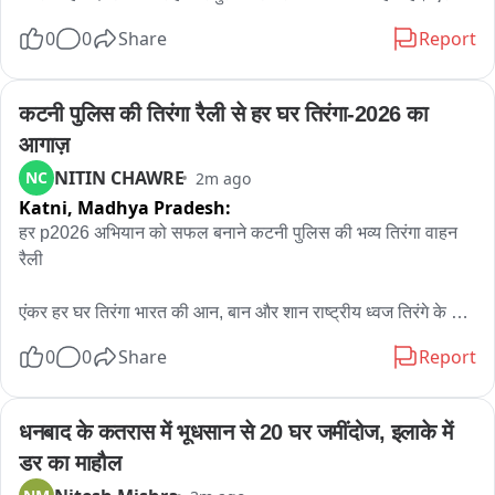
बस को पानी के बीच से निकालने का वीडियो सामने आया है। प्रशासन 
0
0
Share
Report
लगातार लोगों से नदी-नालों और पुल-पुलियों पर पानी अधिक होने की स्थिति 
में जोखिम न लेने की अपील कर रहा है। इसके बावजूद बस चालक की यह 
लापरवाही यात्रियों की जान पर भारी पड़ सकती थी। अब सवाल है कि 
कटनी पुलिस की तिरंगा रैली से हर घर तिरंगा-2026 का 
जिम्मेदार विभाग इस मामले में क्या कार्रवाई करता है।
आगाज़
NITIN CHAWRE
NC
2m ago
Katni,
Madhya Pradesh:
हर p2026 अभियान को सफल बनाने कटनी पुलिस की भव्य तिरंगा वाहन 
रैली

एंकर हर घर तिरंगा भारत की आन, बान और शान राष्ट्रीय ध्वज तिरंगे के 
प्रति सम्मान, राष्ट्रभक्ति एवं राष्ट्रीय एकता की भावना को जन-जन तक 
0
0
Share
Report
पहुंचाने के उद्देश्य से 'हर घर तिरंगा-2026' अभियान

का आगाज  एक विशाल  तिरंगा वाहन रैली के साथ हुआ इस रैली का नेतृत्व 
पुलिस अधीक्षक ने स्वय मोटरसाइकिल चलाकर किया। 

धनबाद के कतरास में भूधसान से 20 घर जमींदोज, इलाके में 
डर का माहौल
वी ओ 1 रैली में पुलिस बल के साथ-साथ विभिन्न विद्यालयों के छात्र-