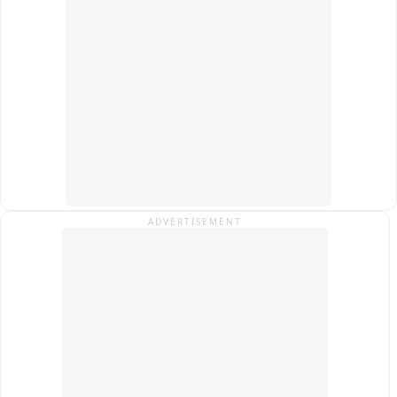
अवघ्या ४० ते ४५ मिनिटांत शक्य होणार आहे.

त्यामुळे हा मार्ग पूर्ववत ठेवण्याच्या मागणीसाठी स्थानिक शेतकरी, नागरिक 
आणि सर्व राजकीय पक्षांचे कार्यकर्ते आज मोठ्या संख्येने रस्त्यावर उतरले 
होते.
ADVERTISEMENT