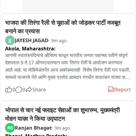
भाजपा की तिरंगा रैली से युवाओं को जोड़कर पार्टी मजबूत 
बनाने का प्रयास
JAYESH JAGAD
JJ
9m ago
Akola,
Maharashtra:
आगामी स्वातंत्र्यदिनाचे औचित्य साधून भारतीय जनता पक्षाच्या वतीने संपूर्ण 
देशभरात 9 ते 17 ऑगस्टदरम्यान भव्य 'तिरंगा रॅली'चे आयोजन करण्यात 
आले आहे. या मोहिमेअंतर्गत आज अकोळ्यातही  विशेष तिरंगा रॅली पार पडली, 
यामध्ये भाजपचे नेते आणि मुख्य प्रतोद आमदार रणधीर सावरकर यांच्या सह 
जिल्ह्यातील भाजपचे पदाधिकारी आणि कार्यकर्ते मोठ्या संख्येने उपस्थित 
0
0
Share
Report
होते..यावेळी सर्वांनी हातात तिरंगा घेऊन सहभागी झाले होते. या रॅलीत शेकडो 
युवक-युवती सहभागी झाले असून, तरुणाईला पक्षाशी जोडण्यासाठी भाजपने हे 
मोठे नियोजन केले.. अकोला शहरातील प्रत्येक मुख्य मार्गावरून दुचाकीवर 
भोपाल से चार नई फ्लाइट सेवाओं का शुभारम्भ, मुख्यमंत्री 
अनेकांनी या रॅलीत सहभाग घेतला.. या रॅलीच्या समारोप वेळी अनेकांचा 
मोहन यादव ने किया उद्घाटन
सत्कार यावेळी करण्यात आला..गेल्या काही दिवसांत नीट  परीक्षांचा गोंधळ 
Ranjan Bhagat
RB
9m ago
आणि शैक्षणिक मुद्द्यांवरून केंद्रीय शिक्षण मंत्री धर्मेंद्र प्रधान यांच्या 
राजीनाम्याची मागणी करत देशभरातील तरुणाईने मोठे आंदोलन उभारले होते. 