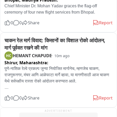
Bhopal,
Madhya Pradesh:
या पार्श्वभूमीवर, तरुणांमधील असंतोष दूर करून त्यांना पुन्हा पक्षाकडे 
Chief Minister Dr. Mohan Yadav graces the flag-off 
आकर्षित करण्यासाठी भाजपने या 'तिरंगा रॅली'चे आयोजन प्रत्येक जिल्ह्यात 
ceremony of four new flight services from Bhopal.
केले असल्याची राजकीय वर्तुळात जोरदार चर्चा आहे. स्वातंत्र्य दिनाचा 
0
0
Share
Report
उत्साह आणि देशभक्तीच्या भावनेच्या माध्यमातून तरुण वर्गाला एकत्र आणत, 
पक्षसंघटना अधिक मजबूत करण्याचा भाजपचा हा प्रयत्न मानला जात आहे.
चाकन रेल मार्ग विवाद: किसानों का विशाल रोको आंदोलन, 
मार्ग पूर्ववत रखने की मांग
HEMANT CHAPUDE
HC
10m ago
Shirur,
Maharashtra:
पुणे-नाशिक रेल्वे प्रकल्प जुन्या नियोजित मार्गानेच, म्हणजेच चाकण, 
राजगुरूनगर, मंचर आणि आळेफाटा मार्गे व्हावा, या मागणीसाठी आज चाकण 
येथे सर्वपक्षीय रास्ता रोको आंदोलन करण्यात आले.

गेल्या २० ते २५ वर्षांपासून प्रस्तावित असलेला हा मार्ग बदलून अहिल्यानगर 
0
0
Share
Report
आणि शिर्डी मार्गे नेण्याचा प्रयत्न सुरू असल्याचा आरोप आंदोलकांनी केला 
आहे. हा रेल्वे मार्ग जुन्याच रूटाने झाल्यास खेड, जुन्नर, आंबेगाव आणि 
ADVERTISEMENT
संगमनेर भागातील शेतकरी, कामगार आणि विद्यार्थ्यांचा पुण्यापर्यंतचा प्रवास 