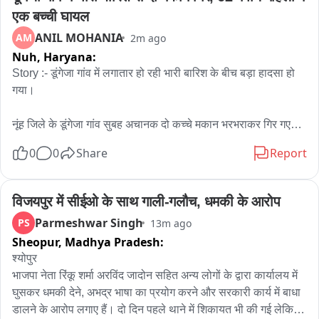
एक बच्ची घायल
ANIL MOHANIA
AM
2m ago
Nuh,
Haryana:
Story :- डूंगेजा गांव में लगातार हो रही भारी बारिश के बीच बड़ा हादसा हो 
गया।

नूंह जिले के डूंगेजा गांव सुबह अचानक दो कच्चे मकान भरभराकर गिर गए। 
हादसे में 62 वर्षीय महिला हारूनी गंभीर रूप से घायल हो गई, जबकि एक 
0
0
Share
Report
छोटी बच्ची को भी चोटें आई हैं। घायल महिला को पहले मांडीखेड़ा अस्पताल 
ले जाया गया, जहां से उसकी गंभीर हालत को देखते हुए नल्हड़ मेडिकल 
कॉलेज रेफर कर दिया गया। पीड़ित परिवार ने प्रशासन से मुआवजे की मांग 
विजयपुर में सीईओ के साथ गाली-गलौच, धमकी के आरोप
की है।

Parmeshwar Singh
PS
13m ago
Sheopur,
Madhya Pradesh:
जानकारी के अनुसार नूंह जिले में लगातार हो रही बारिश ने डूंगेजा गांव में एक 
श्योपुर

गरीब परिवार की जिंदगी पर कहर बरपा दिया। सुबह करीब 6 से 8 बजे के 
भाजपा नेता रिंकू शर्मा अरविंद जादोन सहित अन्य लोगों के द्वारा कार्यालय में 
बीच अचानक दो मकान भरभराकर ढह गए। हादसे के समय घर के अंदर 62 
घुसकर धमकी देने, अभद्र भाषा का प्रयोग करने और सरकारी कार्य में बाधा 
वर्षीय हारूनी और एक छोटी बच्ची मौजूद थीं, जबकि परिवार के अन्य सदस्य 
डालने के आरोप लगाए हैं। दो दिन पहले थाने में शिकायत भी की गई लेकिन 
बाहर थे। दीवार इतनी तेजी से गिरी कि दोनों को बाहर निकलने का मौका 