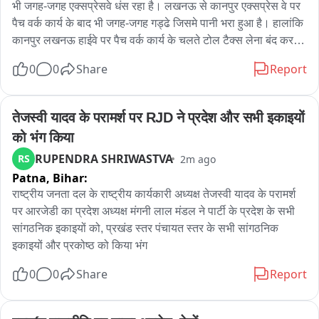
भी जगह-जगह एक्सप्रेसवे धंस रहा है। लखनऊ से कानपुर एक्सप्रेस वे पर 
पैच वर्क कार्य के बाद भी जगह-जगह गड्ढे जिसमे पानी भरा हुआ है। हालांकि 
હેલ્થ વિભાગ દ્વારા આવતીકાલે ફરી ચેકીંગ હાથ ધરવામાં આવશે 
कानपुर लखनऊ हाईवे पर पैच वर्क कार्य के चलते टोल टैक्स लेना बंद कर 
જેને લઈને ખાણી પીણી સંચાલકોમાં ફફડાટ વ્યાપી ગયો છે.
दिया है। जब तक पैच वर्क कार्य चलेगा तब तक किसी भी वाहन से टोल टैक्स 
0
0
Share
Report
नहीं लिया जा रहा है।
तेजस्वी यादव के परामर्श पर RJD ने प्रदेश और सभी इकाइयों 
को भंग किया
RUPENDRA SHRIWASTVA
RS
2m ago
Patna,
Bihar:
राष्ट्रीय जनता दल के राष्ट्रीय कार्यकारी अध्यक्ष तेजस्वी यादव के परामर्श 
पर आरजेडी का प्रदेश अध्यक्ष मंगनी लाल मंडल ने पार्टी के प्रदेश के सभी 
सांगठनिक इकाइयों को, प्रखंड स्तर पंचायत स्तर के सभी सांगठनिक 
इकाइयों और प्रकोष्ठ को किया भंग
0
0
Share
Report