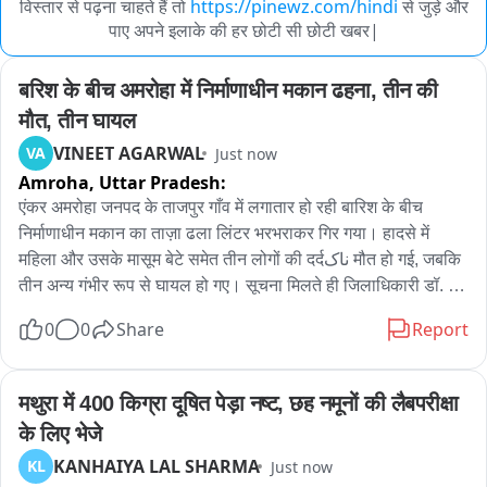
विस्तार से पढ़ना चाहते हैं तो
https://pinewz.com/hindi
से जुड़े और
पाए अपने इलाके की हर छोटी सी छोटी खबर|
बरिश के बीच अमरोहा में निर्माणाधीन मकान ढहना, तीन की 
मौत, तीन घायल
VINEET AGARWAL
VA
Just now
Amroha,
Uttar Pradesh:
एंकर अमरोहा जनपद के ताजपुर गाँव में लगातार हो रही बारिश के बीच 
निर्माणाधीन मकान का ताज़ा ढला लिंटर भरभराकर गिर गया। हादसे में 
महिला और उसके मासूम बेटे समेत तीन लोगों की दर्दناک मौत हो गई, जबकि 
तीन अन्य गंभीर रूप से घायल हो गए। सूचना मिलते ही जिलाधिकारी डॉ. 
नितिन गौड़ और पुलिस अधीक्षक लखन सिंह यादव मौके पर पहुंच गए और 
0
0
Share
Report
राहत एवं बचाव कार्य का जायजा लिया।

अमरोहा जनपद के थाना सैदनगली क्षेत्र के गाँव ताजपुर में गुरुवार को 
मथुरा में 400 किग्रा दूषित पेड़ा नष्ट, छह नमूनों की लैबपरीक्षा 
निर्माणाधीन मकान का ताज़ा ढला लिंटर अचानक भरभराकर गिर गया। 
के लिए भेजे
बताया जा रहा है कि बारिश शुरू होने पर कई लोग बचने के लिए लिंटर के 
KANHAIYA LAL SHARMA
KL
Just now
नीचे खड़े हो गए थे, तभी पूरा लिंटर ढह गया और सभी मलबे में दब गए। हादसे 