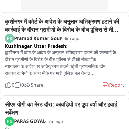
कुशीनगर में कोर्ट के आदेश के अनुसार अतिक्रमण हटाने की 
कार्रवाई के दौरान ग्रामीणों के विरोध के बीच पुलिस से तीखी 
नोकझोंक
Pramod Kumar Gour
PK
6m ago
Kushinagar,
Uttar Pradesh:
कुशीनगर में कोर्ट के आदेश के अनुसार अतिक्रमण हटाने की कार्रवाई के 
दौरान ग्रामीणों के विरोध के बीच पुलिस से तीखी नोकझोंक

न्यायालय के आदेश पर अतिक्रमण हटाने पहुंची प्रशासनिक टीम

राजस्व कर्मियों के साथ मौके पर भारी पुलिस बल तैनात

कार्रवाई शुरू होते ही विरोध करने लगे मौके पर मौजूद लोग

0
0
Share
Report
पुलिस और ग्रामीणों के बीच हुई तीखी नोकझोंक

तनाव बढ़ता देख पुलिस ने संभाला मोर्चा

बड़ी संख्या में ग्रामीण मौके पर जुटे

सीएम योगी का मेरठ दौरा: कांवड़ियों पर पुष्प वर्षा और हवाई 
पुलिस की मौजूदگی में प्रशासन ने जारी रखी कार्रवाई

सर्वेक्षण
कोर्ट के आदेश के अनुपालन में अतिक्रमण कराया गया खाली

PARAS GOYAL
PG
7m ago
विशुनपुरा थाना क्षेत्र के बतरौली धुरखड़वा का मामला।