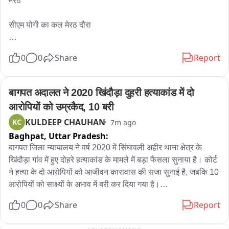
मेरठ

सीएम योगी का कल मेरठ दौरा

कांवड़ियों पर पुष्प वर्षा करेंगे सीएम योगी

0
0
Share
Report
कावड़ मार्ग का हवाई सर्वेक्षण भी करेंगे मुख्यमंत्री

बागपत अदालत ने 2020 खिंदौड़ा दुहरी हत्याकांड में दो 
11:30 बजे सीएम योगी पहुंचेंगे मेरठ

आरोपियों को उम्रकैद, 10 बरी
KULDEEP CHAUHAN
KC
7m ago
1 घंटे मेरठ में ही रहेंगे सीएम योगी

Baghpat,
Uttar Pradesh:
मेरठ के दुल्हेड़ा चुंगी पर तैयार हुआ मंच

बागपत जिला न्यायालय ने वर्ष 2020 में सिंघावली अहीर थाना क्षेत्र के 
खिंदौड़ा गांव में हुए दोहरे हत्याकांड के मामले में बड़ा फैसला सुनाया है। कोर्ट 
सीएम योगी के दौरे से पहले प्रशासन तैयारी में जुटा
ने हत्या के दो आरोपियों को आजीवन कारावास की सजा सुनाई है, जबकि 10 
आरोपियों को साक्ष्यों के अभाव में बरी कर दिया गया है।

0
0
Share
Report
दरअसल, वर्ष 2020 में ट्रैक्टर विवाद को लेकर खिंदौड़ा गांव में दो लोगों 
भोपाल सोलंकी ओर कालू सोलंकी की हत्या कर दी गई थी। मृतकों में 