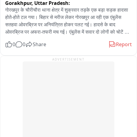
Gorakhpur,
Uttar Pradesh:
किलोलीटर का स्वच्छ जलाशय शामिल है। समारोह में कुलगुरु के एक वर्ष के 
गोरखपुर के चौरीचौरा थाना क्षेत्र में शुक्रवार तड़के एक बड़ा सड़क हादसा 
सफल कार्यकाल की उपलब्धि पुस्तिका का विमोचन भी किया गया।
होते-होते टल गया। बिहार से मरीज लेकर गोरखपुर आ रही एक एंबुलेंस 
सतहवा ओवरब्रिज पर अनियंत्रित होकर पलट गई। हादसे के बाद 
ओवरब्रिज पर अफरा-तफरी मच गई। एंबुलेंस में सवार दो लोगों को चोटें 
आईं,जबकि चौरी चौरा पुलिस ने मरीज को सुरक्षित दूसरी एंबुलैंस से गोरखपुर 
0
0
Share
Report
भेज दिया। हादसे की सूचना मिलते ही चौरीचौरा थाने की पुलिस मौके पर 
पहुंच गई और राहत-बचाव अभियान शुरू कर यातायात भी बहाल कराया।

ADVERTISEMENT
यह तस्वीरें चौरीचौरा थाना क्षेत्र के गोरखपुर-देवरिया मार्ग स्थित सतहवा 
ओवरब्रिज की हैं, जहां शुक्रवार को तड़के एक एंबुलेंस अचानक अनियंत्रित 
होकर पलट गई। बताया जा रहा है कि एंबुलेंस बिहार से एक मरीज को इलाज 
के लिए गोरखपुर लेकर आ रही थी। ओवरब्रिज पर पहुंचते ही चालक का 
वाहन से नियंत्रण हट गया और एंबुलेंस सड़क पर पलट गई। हादसे के बाद 
मौके पर चीख-पुकार मच गई। एंबुलैंस में सवार सलमान पुत्र राजू और 
विकास कुमार घायल हो गए। दोनों को हल्की चोटें आईं। सूचना मिलते ही 
चौरीचौरा पुलिस तत्काल मौके पर पहुंची और बिना समय गवाये घायलों तथा 
मरीज को दूसरी एंबुलैंस के जरिए गोरखपुर अस्पताल के लिए भेज दिया गया। 
दुर्घटना के चलते गोरखपुर-देवरिया मार्ग पर कुछ समय के लिए यातायात 