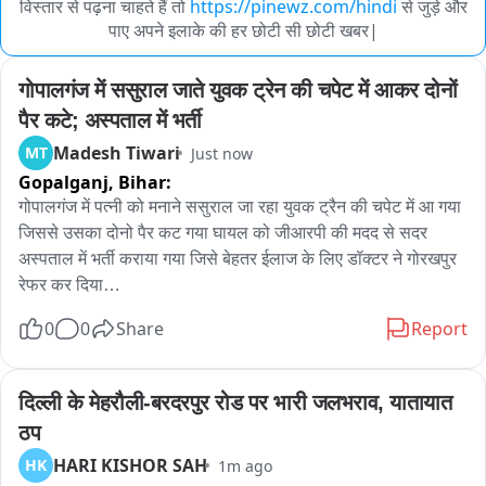
विस्तार से पढ़ना चाहते हैं तो
https://pinewz.com/hindi
से जुड़े और
पाए अपने इलाके की हर छोटी सी छोटी खबर|
गोपालगंज में ससुराल जाते युवक ट्रेन की चपेट में आकर दोनों 
पैर कटे; अस्पताल में भर्ती
Madesh Tiwari
MT
Just now
Gopalganj,
Bihar:
गोपालगंज में पत्नी को मनाने ससुराल जा रहा युवक ट्रैन की चपेट में आ गया 
जिससे उसका दोनो पैर कट गया घायल को जीआरपी की मदद से सदर 
अस्पताल में भर्ती कराया गया जिसे बेहतर ईलाज के लिए डॉक्टर ने गोरखपुर 
रेफर कर दिया

0
0
Share
Report
घटना आज शुक्रवार दोपहर थावे थाना क्षेत्र के थावे स्टेशन की है जहाँ ट्रैन 
की चपेट में आने से युवक का दोनो पैर कट गया पीड़ित थावे थाना क्षेत्र के 
रिखई टोला निवासी 30 बर्षीय अजहरुद्दीन है जो अपनी पत्नी को मनाने के 
दिल्ली के मेहरौली-बरदरपुर रोड पर भारी जलभराव, यातायात 
लिए ससुराल जा रहा था तभी एओ ट्रैन की चपेट में आ गया जिससे उसका 
ठप
दोनो पैर कट गया

HARI KISHOR SAH
HK
1m ago
जीआरपी के एएसआई ने बताया कि सूचना मिली थी कि एक युवक ट्रैन की 