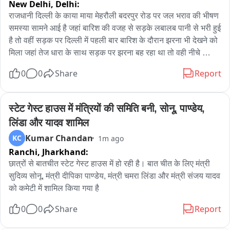
New Delhi,
Delhi:
चपेट में आ गया है मौके से उसे ईलाज के लिए सदर अस्पताल में भर्ती कराया 
गया डॉक्टर ने ईलाज के लिए पटना रेफर कर दिया है मामले की जांच की जा 
राजधानी दिल्ली के काया माया मेहरौली बदरपुर रोड पर जल भराव की भीषण 
रही है पीड़ित थावे का रहनेवाला है
समस्या सामने आई है जहां बारिश की वजह से सड़के लबालब पानी से भरी हुई 
है तो वहीं सड़क पर दिल्ली में पहली बार बारिश के दौरान झरना भी देखने को 
मिला जहां तेज धारा के साथ सड़क पर झरना बह रहा था तो वही नीचे 
मेहरौली बदरपुर रोड पूरी तरह जलमग्न थी जिसके वजह से यातायात पूरी 
0
0
Share
Report
तरह ठप हो गया है. जो तस्वीर आप देख रहे हैं यह तस्वीर है दिल्ली के काया 
माया स्थित मेहरौली बदरपुर रोड की जहां आप देख सकते हैं कि सड़क पर 3 
फीट से ज्यादा पानी भरा हुआ है जिससे यातायात प्रभावित हुई है और 
स्टेट गेस्ट हाउस में मंत्रियों की समिति बनी, सोनू, पाण्डेय, 
महरौली से बदरपुर की तरफ जाने वाला जो भी यात्री है वह इस जल भराव 
लिंडा और यादव शामिल
की वजह से दूसरा रास्ता अपना रहे हैं.
Kumar Chandan
KC
1m ago
Ranchi,
Jharkhand:
छात्रों से बातचीत स्टेट गेस्ट हाउस में हो रही है। बात चीत के लिए मंत्री 
सुदिव्य सोनू, मंत्री दीपिका पाण्डेय, मंत्री चमरा लिंडा और मंत्री संजय यादव 
को कमेटी में शामिल किया गया है
0
0
Share
Report