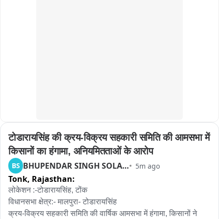
कार्यकर्ताओं ने अतिरिक्त संभागीय आयुक्त ममता तिवारी को ज्ञापन सौंपा।

​नायक ने कहा कि चम्बल नदी घाटी और विंध्याचल पर्वत क्षेत्र में स्थित कई 
पिकनिक स्पॉट प्रशासनिक अनदेखी के कारण जानलेवा साबित हो रहे हैं। 
हाल ही में चूलिया जलप्रपात में भाजपा नेता नंदकिशोर वैष्णव के पुत्र ध्रुव 
वैष्णव की हुई असामयिक मृत्यु इसका प्रत्यक्ष उदाहरण है। यदि वहां सुरक्षा व 
चिकित्सा व्यवस्था होती तो यह हादसा रोका जा सकता था।

बाइट राकेश नायक
टोडारायसिंह की क्रय-विक्रय सहकारी समिति की आमसभा में 
किसानों का हंगामा, अनियमितताओं के आरोप
BHUPENDAR SINGH SOLANKI
BS
5m ago
Tonk,
Rajasthan:
लोकेशन :-टोडारायसिंह, टोंक

विधानसभा क्षेत्र:- मालपुरा- टोडारायसिंह 

क्रय-विक्रय सहकारी समिति की वार्षिक आमसभा में हंगामा, किसानों ने 