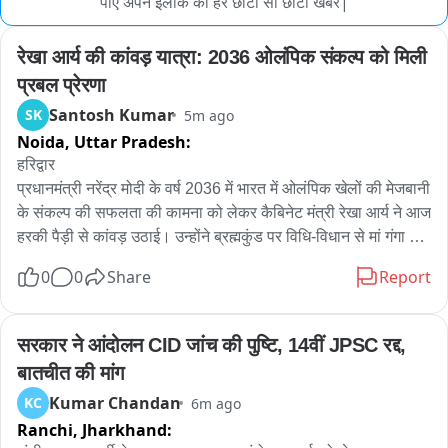
पाए अपने इलाके की हर छोटी सी छोटी खबर|
रेखा आर्य की कांवड़ यात्रा: 2036 ओलंपिक संकल्प को मिली 
प्रबल प्रेरणा
Santosh Kumar
SK
5m ago
Noida,
Uttar Pradesh:
हरिद्वार

प्रधानमंत्री नरेंद्र मोदी के वर्ष 2036 में भारत में ओलंपिक खेलों की मेजबानी 
के संकल्प की सफलता की कामना को लेकर कैबिनेट मंत्री रेखा आर्य ने आज 
हरकी पैड़ी से कांवड़ उठाई। उन्होंने ब्रह्मकुंड पर विधि-विधान से मां गंगा का 
पूजन कर गंगाजल ग्रहण किया और ऋषिकेश स्थित वीरभद्र महादेव मंदिर 
0
0
Share
Report
के लिए रवाना हुईं।

इस अवसर पर अखिल भारतीय अखाड़ा परिषद के अध्यक्ष श्रीमहंत 
रविंद्रपुरी, महामंत्री श्रीमहंत हरिगिरि समेत कई संत-महात्मा मौजूद रहे। 
सरकार ने आंदोलन CID जांच की पुष्टि, 14वीं JPSC रद्द, 
रेखा आर्य ने कहा कि वह मां गंगा का आशीर्वाद लेने आई हैं।भारत में 2036 
बातचीत की मांग
ओलंपिक कराने के प्रधानमंत्री के संकल्प की सिद्धि और सफलता की 
Kumar Chandan
KC
6m ago
कामना के साथ उन्होंने कांवड़ उठाई है।श्रीमहंत रविंद्रपुरी ने इसे सराहनीय 
Ranchi,
Jharkhand:
पहल बताते हुए कहा कि कांवड़ संकल्प, श्रद्धा और सेवा का प्रतीक है। संतों 