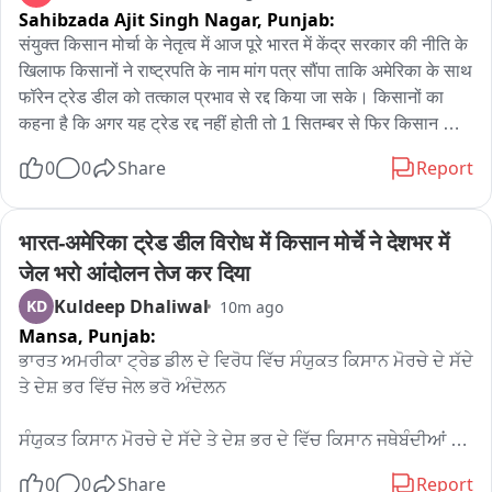
Sahibzada Ajit Singh Nagar,
Punjab:
संयुक्त किसान मोर्चा के नेतृत्व में आज पूरे भारत में केंद्र सरकार की नीति के 
खिलाफ किसानों ने राष्ट्रपति के नाम मांग पत्र सौंपा ताकि अमेरिका के साथ 
फॉरेन ट्रेड डील को तत्काल प्रभाव से रद्द किया जा सके। किसानों का 
कहना है कि अगर यह ट्रेड रद्द नहीं होती तो 1 सितम्बर से फिर किसान 
आंदोलन शुरू किया जाएगा और चंडीगढ़ के ब्रूहां पर पक्का धरना लग 
0
0
Share
Report
जाएगा।
भारत-अमेरिका ट्रेड डील विरोध में किसान मोर्चे ने देशभर में 
जेल भरो आंदोलन तेज कर दिया
Kuldeep Dhaliwal
KD
10m ago
Mansa,
Punjab:
ਭਾਰਤ ਅਮਰੀਕਾ ਟ੍ਰੇਡ ਡੀਲ ਦੇ ਵਿਰੋਧ ਵਿੱਚ ਸੰਯੁਕਤ ਕਿਸਾਨ ਮੋਰਚੇ ਦੇ ਸੱਦੇ 
ਤੇ ਦੇਸ਼ ਭਰ ਵਿੱਚ ਜੇਲ ਭਰੋ ਅੰਦੋਲਨ

ਸੰਯੁਕਤ ਕਿਸਾਨ ਮੋਰਚੇ ਦੇ ਸੱਦੇ ਤੇ ਦੇਸ਼ ਭਰ ਦੇ ਵਿੱਚ ਕਿਸਾਨ ਜਥੇਬੰਦੀਆਂ 
ਅਤੇ ਟਰੇਡ ਜਥੇਬੰਦੀਆਂ ਵੱਲੋਂ ਕੇਂਦਰ ਸਰਕਾਰ ਦੇ ਖਿਲਾਫ ਭਾਰਤ ਅਮਰੀਕਾ 
0
0
Share
Report