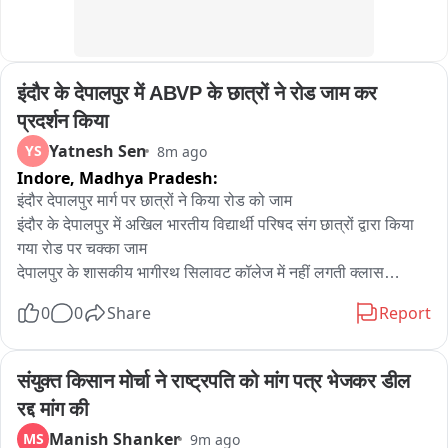
सामने आवागमन को लेकर चुनौती भी खड़ी है।लोगों से जलभराव वाले रास्तों 
और पुलियाओं को पार नहीं करने की अपील भी प्रशासन के द्वारा की जा रही 
है。
इंदौर के देपालपुर में ABVP के छात्रों ने रोड जाम कर 
प्रदर्शन किया
Yatnesh Sen
YS
8m ago
Indore,
Madhya Pradesh:
इंदौर देपालपुर मार्ग पर छात्रों ने किया रोड को जाम

इंदौर के देपालपुर में अखिल भारतीय विद्यार्थी परिषद संग छात्रों द्वारा किया 
गया रोड पर चक्का जाम

देपालपुर के शासकीय भागीरथ सिलावट कॉलेज में नहीं लगती क्लास

कॉलेज परिसर और आसपास होती है नशाखोरी बोले छात्र

0
0
Share
Report
छात्र छात्राओं का आरोप नहीं लगती नियमित क्लास

युवती करती हे अपने आप को असहज महसूस

कॉलेज में एम ए, एम कॉम सहित अन्य सब्जेक्ट की मांग को लेकर प्रदर्शन
संयुक्त किसान मोर्चा ने राष्ट्रपति को मांग पत्र भेजकर डील 
रद्द मांग की
Manish Shanker
MS
9m ago