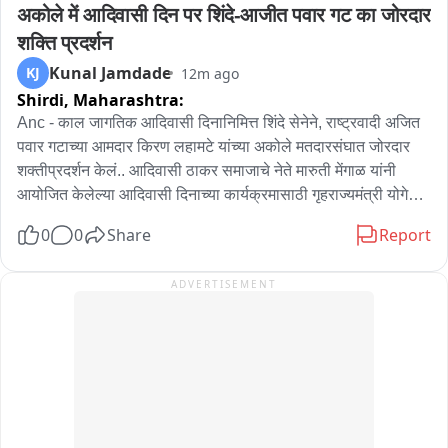
अकोले में आदिवासी दिन पर शिंदे-आजीत पवार गट का जोरदार 
शक्ति प्रदर्शन
Kunal Jamdade
KJ
12m ago
Shirdi,
Maharashtra:
Anc - काल जागतिक आदिवासी दिनानिमित्त शिंदे सेनेने, राष्ट्रवादी अजित 
पवार गटाच्या आमदार किरण लहामटे यांच्या अकोले मतदारसंघात जोरदार 
शक्तीप्रदर्शन केलं.. आदिवासी ठाकर समाजाचे नेते मारुती मेंगाळ यांनी 
आयोजित केलेल्या आदिवासी दिनाच्या कार्यक्रमासाठी गृहराज्यमंत्री योगेश 
कदम, खासदार भाऊसाहेब वाकचौरे, आमदार अमोल खताळ यांनी हजेरी 
0
0
Share
Report
लावली.. यावेळी अकोले शहरातून काढण्यात आलेल्या भव्य रॅलीत हजारो 
आदिवासी बांधव सहभागी झाले होते.. हे शक्ती प्रदर्शन म्हणजे आगामी 
ADVERTISEMENT
निवडणुकांमध्ये अकोले तालुक्यात, शिंदेंची शिवसेना आणि राष्ट्रवादी अजित 
पवार गटातील राजकीय संघर्षाची नांदी मानली जात आहे..