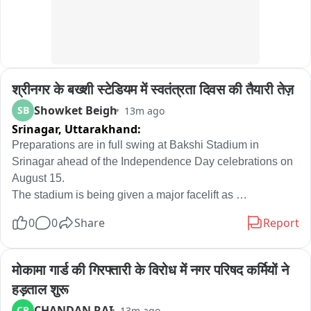
श्रीनगर के बख्शी स्टेडियम में स्वतंत्रता दिवस की तैयारी तेज़
Showket Beigh
SB
13m ago
Srinagar,
Uttarakhand:
Preparations are in full swing at Bakshi Stadium in 
Srinagar ahead of the Independence Day celebrations on 
August 15.

The stadium is being given a major facelift as 
arrangements are underway for the main ceremonial 
0
0
Share
Report
programme, including flag hoisting, the parade, cultural 
performances and other events.

The venue and its surrounding areas are being decorated 
मोकामा गार्ड की गिरफ्तारी के विरोध में नगर परिषद कर्मियों ने 
with Tricolour flags and Independence Day-themed 
हड़ताल शुरू
decorations, giving Bakshi Stadium a festive national-
CHANDAN RAI
CR
13m ago