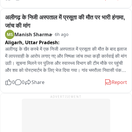
अलीगढ़ के निजी अस्पताल में प्रसूता की मौत पर भारी हंगामा, 
जांच की मांग
Manish Sharma
MS
6h ago
Aligarh,
Uttar Pradesh:
अलीगढ़ के खैर कस्बे में एक निजी अस्पताल में प्रसूता की मौत के बाद इलाज 
में लापरवाही के आरोप लगाए गए और निष्पक्ष जांच तथा कड़ी कार्रवाई की मांग 
उठी। सूचना मिलने पर पुलिस और स्वास्थ्य विभाग की टीम मौके पर पहुंची 
और शव को पोस्टमार्टम के लिए भेज दिया गया। गांव भमरौला निवासी पंकज 
कुमार अपनी पत्नी सत्यवती को प्रसव पीड़ा के दौरान अस्पताल में भर्ती कराए 
0
0
Share
Report
थे; परिजनों का कहना है कि इलाज के दौरान लगातार रक्त व दवाएं दी जा 
रही थीं, फिर भी बुधवार शाम उसकी हालत बिगड़ गई। डॉक्टरों ने उसे 
ADVERTISEMENT
अलीगढ़ रेफर कर दिया, रास्ते में ही मृतका हो गईं। परिजन शव लेकर वापस 
अस्पताल पहुंचे तो वहां कोई कर्मचारी मौजूद नहीं था, जिसके कारण नाराजगी 
बढ़ गई और अस्पताल के बाहर शव रखकर प्रदर्शन किया गया। सूचना पर 
सीएचसी अधीक्षक डॉ. रोहित भाटी और खैर पुलिस मौके पर पहुंचे, लोगों को 
शांत कराया और शव पोस्टमार्टम के लिए भेजा गया। मृतका के पति ने इलाज 