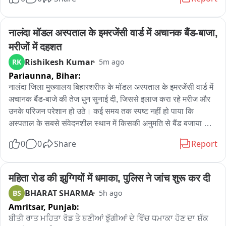
जवाबी कार्रवाई में दोनों बदमाशों के पैर में गोली लगी, जिसके बाद उन्हें 
गिरफ्तार कर इलाज के लिए अस्पताल भेजा गया।

पुलिस के अनुसार, दोनों आरोपी चकेरी थाना क्षेत्र स्थित अलकनंदा इन्क्लेव 
नालंदा मॉडल अस्पताल के इमरजेंसी वार्ड में अचानक बैंड-बाजा, 
के पास एक लोडर वाहन से भागने की कोशिश कर रहे थे। पुलिस टीम ने 
मरीजों में दहशत
घेराबंदी कर उन्हें रोकने का प्रयास किया, लेकिन खुद को घिरता देख 
Rishikesh Kumar
RK
5m ago
बदमाशों ने पुलिस टीम पर फायरिंग शुरू कर दी। आत्मरक्षा में पुलिस ने 
Pariaunna,
Bihar:
जवाबी फायरिंग की, जिसमें दोनों बदमाशों के पैर में गोली लगी और उन्हें मौके 
से दबोच लिया गया।

नालंदा जिला मुख्यालय बिहारशरीफ के मॉडल अस्पताल के इमरजेंसी वार्ड में 
जांच में सामने आया कि इस चर्चित लूटकांड का मुख्य सरगना पीड़ित के भाई 
अचानक बैंड-बाजे की तेज धुन सुनाई दी, जिससे इलाज करा रहे मरीज और 
का साला था, जिसे चकेरी पुलिस पहले ही गिरफ्तार कर जेल भेज चुकी है। 
उनके परिजन परेशान हो उठे। कई समय तक स्पष्ट नहीं हो पाया कि 
वारदात के बाद से ये दोनों आरोपी फरार चल रहे थे。

अस्पताल के सबसे संवेदनशील स्थान में किसकी अनुमति से बैंड बजाया 
घटना की गंभीरता को देखते हुए जॉइंट पुलिस कमिश्नर ने दोनों फरार 
गया। इमरजेंसी वार्ड में बैंड-बाजा की आवाज सुनते ही अफरा-तफरी का 
0
0
Share
Report
आरोपियों पर 25-25 हजार का इनाम घोषित किया था। पुलिस लगातार 
माहौल बन गया। तेज संगीत से मरीजों और उनके परिजनों को भारी परेशानी 
उनकी तलाश में दबिश दे रही थी।

हुई। कहा गया कि अस्पताल परिसर से लंगोट अर्पण जुलूस निकाला जा रहा 
मुठभेड़ के बाद पुलिस ने दोनों आरोपियों के कब्जे से हथियार और अन्य सामान 
था, जिसके चलते वे बैंड बजा रहे थे। मगर सवाल उठ रहा है कि इमरजेंसी 
महिता रोड की झुग्गियों में धमाका, पुलिस ने जांच शुरू कर दी
भी बरामद किया है। पुलिस अब उनसे पूछताछ कर लूटकांड और अन्य 
वार्ड के भीतर बैंड बजाने की अनुमति किसने दी। मरीजों के परिजनों ने कहा 
BHARAT SHARMA
BS
5h ago
आपराधिक घटनाओं में उनकी संलिप्तता की जांच कर रही है。
कि तेज आवाज के कारण गंभीर मरीजों को दिक्कत हुई है और अस्पताल में 
Amritsar,
Punjab:
शांति और अनुशासन जरूरी है। मॉडल अस्पताल के उपाधीक्षक राजीव रंजन 
ਬੀਤੀ ਰਾਤ ਮਹਿਤਾ ਰੋਡ ਤੇ ਬਣੀਆਂ ਝੁੱਗੀਆਂ ਦੇ ਵਿੱਚ ਧਮਾਕਾ ਹੋਣ ਦਾ ਸ਼ੱਕ 
ने बताया कि जैसे ही बैंड बजने की सूचना मिली, उसे बाहर हटवा दिया गया। 