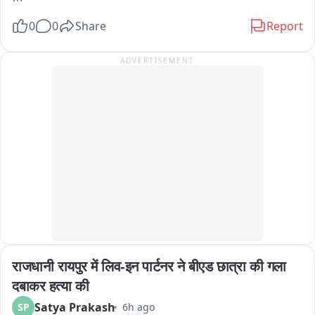
विभाग ने यह भी कहा कि कई होटल, रेस्तरां, भोजनालय, कैटरर्स और 
વહેલી સવારે સાત વાગ્યા પહેલા ટ્રકમાં લાગેલી આગો હજી પણ 
0
0
Share
Report
क्लाउड किचन ग्राहकों को बिना जानकारी दिए ऐसे नकली पनीर का उपयोग 
કાબુમાં આવી નથી 

कर खाद्य पदार्थ परोस रहे हैं। इसे उपभोक्ता अधिकारों का उल्लंघन और 
ADVERTISEMENT
खाद्य सुरक्षा कानून का गंभीर हनन माना गया है。

પેપરનો જથ્થો ભરીને જતા 트્રકમાં લાગી હતી વહેલી સવારે 
एफडीए ने सभी उत्पादकों, प्रोसेसिंग इकाइयों, थोक एवं खुदरा विक्रेताओं, 
આગ 

परिवहनकर्ताओं, गोदाम संचालकों, वितरकों, होटल, रेस्तरां, कैटरर्स, क्लाउड 
किचन तथा अन्य फूड बिजनेस ऑपरेटर्स को इस आदेश का पालन करने के 
સવારે સાડા સાત વાગ્યાથી આગ ને કાબુમાં લેવા માટે બે ફાયર 
निर्देश दिए हैं। राज्यभर में विशेष जांच अभियान चलाया जाएगा और 
ફાયરટર કરી રહ્યા છીંયા પાણીનો મારો 

आवश्यकता पड़ने पर उत्पाद जब्त कर नष्ट किए जाएंगे।

आदेश का उल्लंघन करने वालों के खिलाफ खाद्य सुरक्षा एवं मानक अधिनियम, 
હજુ પણ ટ્રકમાં લાગેલી આગ સો ટકા કાબુમાં આવી નથી, પાણીનો 
2006 के तहत माल जब्त करने, उत्पाद नष्ट करने, आर्थिक दंड, लाइसेंस 
મારો ચાલુ 

संबंधी कार्रवाई और गंभीर मामलों में न्यायालयीन कार्रवाई की जाएगी।

खाद्य सुरक्षा आयुक्त तुकाराम मुंडे ने कहा कि महाराष्ट्र के प्रत्येक नागरिक 
트્રક અને તેમાં ભરેલ પેપર નો જથ્થો આગ લાગવાના કારણે 
को सुरक्षित, शुद्ध और गुणवत्तापूर्ण भोजन मिलना उसका संवैधानिक और 
સંપૂર્ણ બળીને ખાખ
कानूनी अधिकार है। उन्होंने कहा कि उपभोक्ताओं को धोखा देकर 
राजधानी रायपुर में लिव-इन पार्टनर ने बीएड छात्रा की गला 
मुनाफाखोरी करने वालों को किसी भी कीमत पर बख्शा नहीं जाएगा। वहीं 
ईमानदार उद्योगों को संरक्षण देते हुए मिलावटी और असुरक्षित खाद्य पदार्थों के 
दबाकर हत्या की
खिलाफ जीरो टॉलरेंस की नीति अपनाई जाएगी। सुरक्षित भोजन सुनिश्चित 
Satya Prakash
SP
6h ago