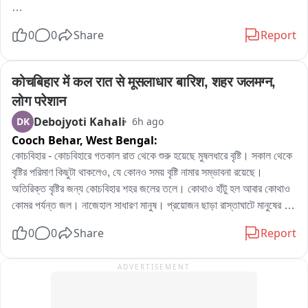
(ESI), পিএফ (PF) সহ অন্যান্য প্রাপ্য সামাজিক সুরক্ষা সুবিধা পাননি। কলেজে 
একাধিক অনিয়মের অভিযোগও তাঁদের লিখিতভাবে আধিকারিকদের কাছে জমা দিতে 
দক্ষিণ ২৪ পরগনা রায়দিঘি লক্ষ্মীকান্তপুর মন্দির বাজার সহ বিভিন্ন জায়গায় অতিরিক্ত 
0
0
Share
Report
চেয়েছিলেন। কিন্তু অভিযোগপত্র গ্রহণের রিসিভ কপি দিতে অস্বীকার करায় 
বৃষ্টি ফলে বেহাল হয়ে পড়েছে পিচের রাস্তা। খালা খনদে ভরে আছে জল, দুর্ঘটনা 
তাঁরা এই অবস্থান-বিক্ষোভে সামিল হন।\nঘটনার জেরে এলাকায় উত্তেজনা 
বাড়ছে স্থানীয় মানুষরা চাইছে রাস্তা অবিলম্বে তাড়ানো হোক। দক্ষিণ 24 পরগনা 
ছড়ালেও প্রশাসনের উদ্যোগে আলোচনার মাধ্যমে পরিস্থিতি স্বাভাবিক হয় সড়ে নটা 
ডায়মন্ড হারবার থেকে রায়দিঘি, প্রায় 40 কিলোমিটার রাস্তা জুড়േ কেন এভাবে 
कोचबिहार में कल रात से मूसलाधार बारिश, शहर जलमग्न, 
নাগাদ। আধিকারিকেরা অবরোধ মুক্ত হয়\n\nবাইট ১) শিক্ষক  বিভাস সরকার।
বেহাল হয়ে থাকার কারণে গাড়ি দুর্ঘটনা বাড়ছে। রায়দীঘি রোডে দেউলার মোর মতি 
लोग परेशान
\n\n২) তনুময় মিত্র প্রন্সিপাল।\n\n৩) বিডিও মাল
কালি মোর হটুগঞ্জ মোড় বিভিন্ন জায়গায় পিচ উঠে গিয়ে খালা হয়ে গেছে পুকুরের 
Debojyoti Kahali
DK
6h ago
পরিণত হয়েছে। জল টপকে যেতে হচ্ছে চার চাকা কত বড় সব গাড়ি। বাশগাড়ীর 
Cooch Behar,
West Bengal:
যাতায়াত করতে অনেক সময় সমস্যা করতে হচ্ছে গাড়ির যন্ত্রাংশ নষ্ট হচ্ছে। এই 
রাস্তার বেহাল থেকে দুর্ঘটনা যন্ত্রণা কবে স্বস্তি পাবে সেটাই এখন প্রশ্ন
কোচবিহার - কোচবিহারে গতকাল রাত থেকে শুরু হয়েছে মুষলধারে বৃষ্টি। সকাল থেকে 
বৃষ্টির পরিমাণ কিছুটা থাকলেও, যে কোনও সময় বৃষ্টি নামার সম্ভাবনা রয়েছে। 
অতিরিক্ত বৃষ্টির জন্য কোচবিহার শহর জলের তলে। কোথাও হাঁটু হল আবার কোথাও 
কোমর পর্যন্ত জল। নাজেহাল সাধারণ মানুষ। প্রয়োজন ছাড়া রাস্তাঘাটে মানুষের 
চলাচলও । এখনো ঝিরিঝিরি বৃষ্টি হচ্ছে কোচবিহারে। অফিস টাইমে নাজেহাল সাধারণ 
0
0
Share
Report
মানুষ।
ADVERTISEMENT