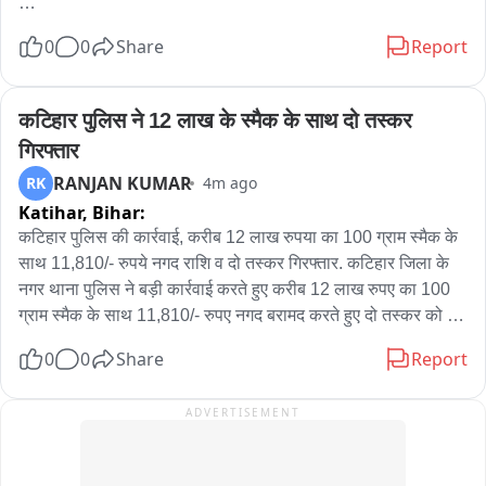
पहले कोतवाली परिसर फिर अस्पताल में जमकर काटा हंगामा,

0
0
Share
Report
बीजेपी नेता और उसके सहयोगियों ने इमरजेंसी वॉर्ड में की डॉक्टर संग 
बदसलूकी और फाड़ा मेडिकल रजिस्टर,

कटिहार पुलिस ने 12 लाख के स्मैक के साथ दो तस्कर 
गिरफ्तार
इमरजेंसी में तैनात कर्मचारियों से जबरन मेडिकल बनवाने और रैफर लिखवाने 
RANJAN KUMAR
RK
4m ago
को लेकर काटा हंगामा,

Katihar,
Bihar:
सड़क पर हुए पैसे के लेन देन के विवाद में घायल हुए युवकों का मेडिकल 
कटिहार पुलिस की कार्रवाई, करीब 12 लाख रुपया का 100 ग्राम स्मैक के 
करवाने पहुंचे थे बीजेपी नेता शक्ति गहोई,

साथ 11,810/- रुपये नगद राशि व दो तस्कर गिरफ्तार. कटिहार जिला के 
नगर थाना पुलिस ने बड़ी कार्रवाई करते हुए करीब 12 लाख रुपए का 100 
इमरजेंसी वॉर्ड में तैनात कर्मचारियों ने पूरे घटनाक्रम का वीडियो बना किया 
ग्राम स्मैक के साथ 11,810/- रुपए नगद बरामद करते हुए दो तस्कर को 
सोशल मीडिया पर वायरल,

गिरफ्तार किया है. प्रेस विज्ञप्ति जारी करते हुए कटिहार पुलिस के नगर 
0
0
Share
Report
थानाध्यक्ष को संध्या में गुप्त सूचना मिली कि डी.ए. कॉलेज पक्की सड़क के 
ड्यूटी पर तैनात डॉक्टर ने पुलिस को दी सूचना, पुलिस आरोपियों की तलाश 
पास एक मोटरसाइकिल सवार दो व्यक्ति अवैध मादक पदार्थ की तस्करी कर 
ADVERTISEMENT
में जुटी,

रहे हैं. सूचना के सत्यापन एवं आवश्यक कार्रवाई हेतु थानाध्यक्ष ने अपने 
पुलिस बल के साथ डी.ए. कॉलेज पक्की सड़क के पास पहुंचकर वाहन जाँच 
जालौन के उरई कोतवाली क्षेत्र के जिला अस्पताल उरई की घटना।
अभियान चलाया गया. वाहन जाँच के क्रम में एक मोटरसाइकिल सवार दो 