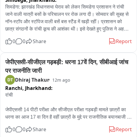
Simdega,
Jharkhand:
 बारिश से बढ़ी लोगों की परेशानी

सिमडेगा: झारखंड विधानसभा घेराव को लेकर सिमडेगा प्रशासन ने रांची 
जाने वाली यात्री बसों के परिचालन पर रोक लगा दी। सोमवार की सुबह से 
स्कूलों में अवकाश, लेकिन शिक्षक-कर्मचारियों को समय पर स्कूल पहुंचना 
नॉन-स्टॉप और स्टॉपेज वाली बसें बस स्टैंड में खड़ी रहीं। प्रशासन को 
होगा सुनिश्चित
छात्र संगठनों के रांची कूच की आशंका थी। इसे देखते हुए पुलिस ने अहले 
सुबह करीब साढ़े तीन बजे से पुलिस लाइन के पास सघन वाहन जांच 
0
0
Share
Report
अभियान चलाया। रांची जाने वाले कई छोटे वाहनों को भी जांच के बाद वापस 
लौटा दिया गया। बसों का परिचालन बंद रहने से रांची समेत अन्य स्थानों पर 
जाने वाले छात्र-छात्राओं और आम यात्रियों को काफी परेशानी हुई। सुबह 
जेपीएससी-सीजीएल गड़बड़ी: धरना 17वें दिन, सीबीआई जांच 
करीब 70 बसों का परिचालन प्रभावित रहा।
पर राजनीति जारी
Dhiraj Thakur
DT
12m ago
Ranchi,
Jharkhand:
रांची

जेपीएससी 14 पीटी परीक्षा और सीजीएल परीक्षा गड़बड़ी मामले छात्रों का 
धरना का आज 17 वा दिन है वहीं छात्रों के मुद्दे पर राजनीतिक बयानबाजी 
जारी है। बीजेपी ने इसको लेकर राज्य सरकार और कांग्रेस को घेरा है。

0
0
Share
Report