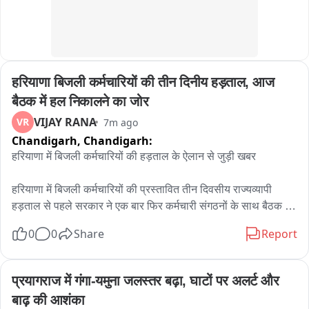
हरियाणा बिजली कर्मचारियों की तीन दिनीय हड़ताल, आज 
बैठक में हल निकालने का जोर
VIJAY RANA
VR
7m ago
Chandigarh,
Chandigarh:
हरियाणा में बिजली कर्मचारियों की हड़ताल के ऐलान से जुड़ी खबर

हरियाणा में बिजली कर्मचारियों की प्रस्तावित तीन दिवसीय राज्यव्यापी 
हड़ताल से पहले सरकार ने एक बार फिर कर्मचारी संगठनों के साथ बैठक 
बुलाई

0
0
Share
Report
हरियाणा विद्युत प्रसारण निगम लिमिटेड (HVPNL) ने बैठक का नोटिस 
जारी किया है

सरकार और कर्मचारी नेताओं के बीच आज दोपहर 12 बजे हरियाणा सिविल 
प्रयागराज में गंगा-यमुना जलस्तर बढ़ा, घाटों पर अलर्ट और 
सचिवालय में बैठक होगी

बाढ़ की आशंका
बैठक की अध्यक्षता हरियाणा के ऊर्जा मंत्री अनिल विज करेंगे
