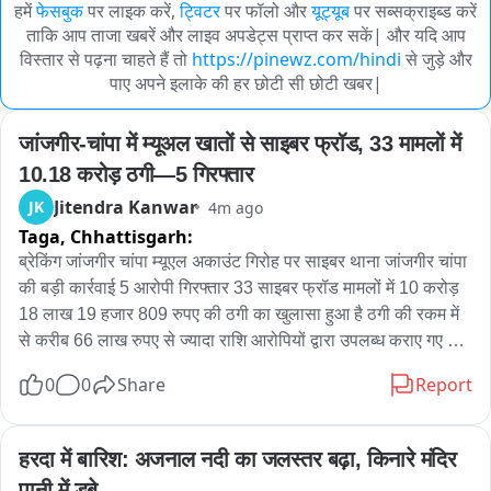
हमें
फेसबुक
पर लाइक करें,
ट्विटर
पर फॉलो और
यूट्यूब
पर सब्सक्राइब्ड करें
ताकि आप ताजा खबरें और लाइव अपडेट्स प्राप्त कर सकें| और यदि आप
विस्तार से पढ़ना चाहते हैं तो
https://pinewz.com/hindi
से जुड़े और
पाए अपने इलाके की हर छोटी सी छोटी खबर|
जांजगीर-चांपा में म्यूअल खातों से साइबर फ्रॉड, 33 मामलों में 
10.18 करोड़ ठगी—5 गिरफ्तार
Jitendra Kanwar
JK
4m ago
Taga,
Chhattisgarh:
ब्रेकिंग जांजगीर चांपा म्यूएल अकाउंट गिरोह पर साइबर थाना जांजगीर चांपा 
की बड़ी कार्रवाई 5 आरोपी गिरफ्तार 33 साइबर फ्रॉड मामलों में 10 करोड़ 
18 लाख 19 हजार 809 रुपए की ठगी का खुलासा हुआ है ठगी की रकम में 
से करीब 66 लाख रुपए से ज्यादा राशि आरोपियों द्वारा उपलब्ध कराए गए 
म्यूएल खातों में ट्रांसफर होने की जानकारी मिली आरोपोपियों ने कमीशन के 
0
0
Share
Report
लालच में अपने बैंक खाते और सिम कार्ड साइबर ठगों को उपलब्ध कराए थे 
जिनका इस्तेमाल साइबर ठगी की रकम के लेन-देन में किया जा रहा था जांच 
में आरोपियों के बैंक खातों का कनेक्शन देश के 11 राज्यों में दर्ज 33 साइबर 
हरदा में बारिश: अजनाल नदी का जलस्तर बढ़ा, किनारे मंदिर 
फ्रॉड मामलों से सामने आया आंध्र प्रदेश गोवा गुजरात हिमाचल प्रदेश 
पानी में डूबे