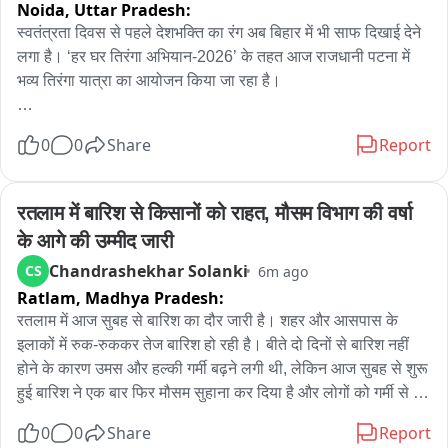
Noida,
Uttar Pradesh:
स्वतंत्रता दिवस से पहले देशभक्ति का रंग अब बिहार में भी साफ दिखाई देने 
लगा है। ‘हर घर तिरंगा अभियान-2026’ के तहत आज राजधानी पटना में 
भव्य तिरंगा यात्रा का आयोजन किया जा रहा है।

यह यात्रा सुबह 10 बजे जेपी गोलंबर से शुरू होकर कारगिल चौक तक 
0
0
Share
Report
जाएगी। यात्रा का नेतृत्व मुख्यमंत्री सम्राट चौधरी करेंगे। इसमें मंत्री, 
अधिकारी और बड़ी संख्या में आम लोग भी शामिल होंगे।

रतलाम में बारिश से किसानों को राहत, मौसम विभाग की वर्षा 
इस अभियान के तहत सिर्फ पटना ही नहीं, बल्कि पूरे बिहार में तिरंगा यात्रा, 
के आगे की उम्मीद जारी
सेल्फी विद तिरंगा, तिरंगा रंगोली, तिरंगा थीम पर सजावट और वंदे मातरम् के 
Chandrashekhar Solanki
CS
6m ago
सामूहिक गायन जैसे कई कार्यक्रम आयोजित किए जाएंगे। सरकार का लक्ष्य 
Ratlam,
Madhya Pradesh:
है कि हर जिले और हर प्रखंड तक यह अभियान पहुंचे। इसके लिए प्रत्येक 
प्रखंड में 4 हजार तिरंगे झंडे उपलब्ध कराए जाएंगे।

रतलाम में आज सुबह से बारिश का दौर जारी है। शहर और आसपास के 
इलाकों में रुक-रुककर तेज बारिश हो रही है। बीते दो दिनों से बारिश नहीं 
इस अभियान का उद्देश्य लोगों में राष्ट्रप्रेम, राष्ट्रीय एकता और तिरंगे के 
होने के कारण उमस और हल्की गर्मी बढ़ने लगी थी, लेकिन आज सुबह से शुरू 
प्रति सम्मान की भावना को और मजबूत करना है।

हुई बारिश ने एक बार फिर मौसम सुहाना कर दिया है और लोगों को गर्मी से 
राहत मिली है。

0
0
Share
Report
वहीं, तिरंगा यात्रा को लेकर प्रशासन ने भी सभी तैयारियां पूरी कर ली हैं। 