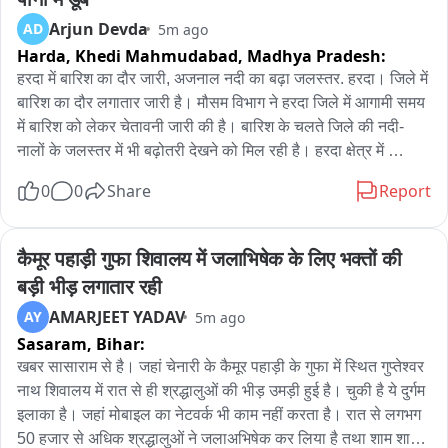
कर्नाटक महाराष्ट्र राजस्थान तेलंगाना उत्तर प्रदेश पश्चिम बंगाल और 
Arjun Devda
AD
5m ago
छत्तीसगढ़ में दर्ज मामलों से जुड़े मिले बैंक खाते पूछताछ में संदीप चंद्रा और 
Harda, Khedi Mahmudabad,
Madhya Pradesh:
उसके साथियों द्वारा कमीशन का लालच देकर बैंक खाते खुलवाने की बात 
सामने आई पुलिस मामले में आगे की जांच कर रही है और अन्य आरोपियों की 
हरदा में बारिश का दौर जारी, अजनाल नदी का बढ़ा जलस्तर. हरदा। जिले में 
गिरफ्तारी भी संभव है 05 म्यूएल खाता धारकों को गिरफ्तार कर न्यायिक 
बारिश का दौर लगातार जारी है। मौसम विभाग ने हरदा जिले में आगामी समय 
रिमांड पर भेजा गया आरोपी जांजगीर-चांपा और कोरबा जिले के रहने वाले हैं 
में बारिश को लेकर चेतावनी जारी की है। बारिश के चलते जिले की नदी-
आरोपियों में सत्यनारायण आदित्य निवासी किकिरदा तुषार सिंह राठौर 
नालों के जलस्तर में भी बढ़ोतरी देखने को मिल रही है। हरदा क्षेत्र में 
निवासी फरसवानी हरिश कुमार देवांगन निवासी सिवनी ओम प्रकाश केंवट 
अजनाल नदी का जलस्तर बढ़ गया है। नदी का पानी बढ़ने से नदी किनारे 
0
0
Share
Report
निवासी फरसवानी और मनोज कुमार मांझी निवासी चांपा शामिल हैं जांजगीर 
स्थित मंदिरों के आसपास पानी पहुंच गया है और छोट मंदिर पानी में डूबे नजर 
चांपा जिला के साइबर पुलिस टीम ने गिरफ्तार कर सभी को भेजा जेल
आए। हालांकि, जिले में अभी बारिश की स्थिति सामान्य बनी हुई हैं, मौसम 
विभाग की चेतावनी जारी की,
कैमूर पहाड़ी गुफा शिवालय में जलाभिषेक के लिए भक्तों की 
बड़ी भीड़ लगातार रही
AMARJEET YADAV
AY
5m ago
Sasaram,
Bihar:
खबर सासाराम से है। जहां चेनारी के कैमूर पहाड़ी के गुफा में स्थित गुप्तेश्वर 
नाथ शिवालय में रात से ही श्रद्धालुओं की भीड़ उमड़ी हुई है। चुकी है ये दुर्गम 
इलाका है। जहां मोबाइल का नेटवर्क भी काम नहीं करता है। रात से लगभग 
50 हजार से अधिक श्रद्धालुओं ने जलाअभिषेक कर लिया है तथा शाम शाम 