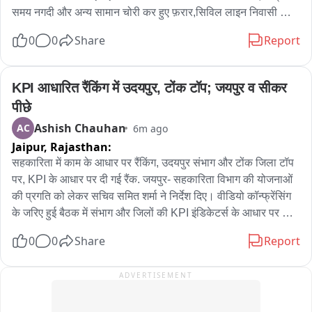
समय नगदी और अन्य सामान चोरी कर हुए फ़रार,सिविल लाइन निवासी 
भूपेंद्र कुमार ने दर्ज करवाया मुकदमा,जिला जज,कलेक्टर,MLA, जिला 
0
0
Share
Report
प्रमुख से लेकर कई अधिकारियों के निवास है सिविल लाइन में,जंक्शन सिटी 
पुलिस इलाके में बढ़ रही चोरी की वारदाते,एएसआई गायत्री को सौंपी गई 
मामले की जांच
KPI आधारित रैंकिंग में उदयपुर, टोंक टॉप; जयपुर व सीकर 
पीछे
Ashish Chauhan
AC
6m ago
Jaipur,
Rajasthan:
सहकारिता में काम के आधार पर रैंकिंग, उदयपुर संभाग और टोंक जिला टॉप 
पर, KPI के आधार पर दी गई रैंक. जयपुर- सहकारिता विभाग की योजनाओं 
की प्रगति को लेकर सचिव समित शर्मा ने निर्देश दिए। वीडियो कॉन्फ्रेंसिंग 
के जरिए हुई बैठक में संभाग और जिलों की KPI इंडिकेटर्स के आधार पर 
रैंकिंग दी गई। गोदाम निर्माण, डेयरी समितियों, ऑडिट और लंबित प्रकरणों 
0
0
Share
Report
के समयबद्ध निस्तारण पर विशेष जोर दिया जा रहा। ब्यो: सहकारिता में काम 
को लेकर जिला, संभागवार रैकिंग दी जा रही। KPI के आधार पर की गई 
ADVERTISEMENT
रैंकिंग में उदयपुर संभाग पहले और जयपुर संभाग दूसरे स्थान पर रहा। वहीं 
जिला स्तर पर टोंक पहले और सीकर दूसरे स्थान पर रहा। विश्व की सबसे 