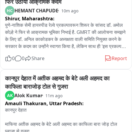
फिर उठाया आक्रामक कदम
HEMANT CHAPUDE
HC
10m ago
Shirur,
Maharashtra:
पुणे-नाशिक सेमी हायस्पीड रेल्वे प्रकल्पावरून शिरूर के सांसद डॉ. अमोल 
कोल्हे ने फिर से आक्रामक भूमिका निभाई है. GMRT की आलोचना समझने 
के लिए डॉ. अनिल काकोडकर के अध्यक्षता वाली समिति नियुक्त करने के 
सरकार के कदम का उन्होंने स्वागत किया है, लेकिन साथ ही 'इस प्रकल्प में 
अड़थड़ा करने वाले कौन?' जैसा ज्वलंत सवाल भी पूछा है. यह रेल्वे प्रकल्प 
0
0
Share
Report
अहमिल्यानगर मार्ग से नहीं नेता मंचर, नारायणगाव, आळेफाटा और संगमनेर 
के पुराने मूल मार्ग से ही होना चाहिए, इस मांग पर डॉ. कोल्हे ठाम हैं.
कानपुर देहात में अतीक अहमद के बेटे अली अहमद का 
काफिला बाराजोड़ टोल से गुजरा
Alok Kumar
AK
11m ago
Amauli Thakuran,
Uttar Pradesh:
कानपुर देहात

माफिया अतीक अहमद के बेटे अली अहमद का काफिला बारा जोड़ टोल 
प्लाजा से गुजरा
