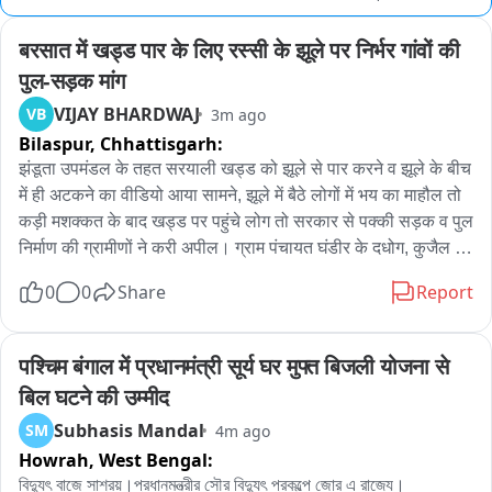
बरसात में खड्ड पार के लिए रस्सी के झूले पर निर्भर गांवों की 
पुल-सड़क मांग
VIJAY BHARDWAJ
VB
3m ago
Bilaspur,
Chhattisgarh:
झंडूता उपमंडल के तहत सरयाली खड्ड को झूले से पार करने व झूले के बीच 
में ही अटकने का वीडियो आया सामने, झूले में बैठे लोगों में भय का माहौल तो 
कड़ी मशक्कत के बाद खड्ड पर पहुंचे लोग तो सरकार से पक्की सड़क व पुल 
निर्माण की ग्रामीणों ने करी अपील। ग्राम पंचायत घंडीर के दधोग, कुजैल 
और टप्पे गांव के लोगों को आज भी एक झूले के सहारे खड्ड पर करने को 
0
0
Share
Report
मजबूर होना पड़ रहा है। ऐसे में बरसात के समय खड्ड का जलस्तर बढ़ने से 
गांवों के लोगों के लिए खड्ड पार करना सबसे बड़ी चुनौती बन जाता है। बता 
दें कि सड़क सुविधा ना होने के कारण स्थानीय ग्रामीणों को खड्ड के एक 
पश्चिम बंगाल में प्रधानमंत्री सूर्य घर मुफ्त बिजली योजना से 
छोर से दूसरे छोर तक पहुंचने के लिए रस्सी के झूले का सहारा लेना पड़ रहा 
बिल घटने की उम्मीद
है और इसी झूले से बच्चों, महिलाओं, बुजुर्गों सहित मरीजों को आर पार जाते 
Subhasis Mandal
SM
4m ago
हैं। वहीं स्थानीय ग्रामीणों का कहना है कि बरसात के मौसम में खड्ड का 
Howrah,
West Bengal:
जलस्तर बढ़ने पर पैदल निकलना मुश्किल हो जाता है, ऐसे में मजबूरन इसी 
झूले के सहारे उन्हें आवाजाही करनी पड़ती है और कई बार झूला बीच खड्ड में 
বিদ্যুৎ বাজে সাশ্রয়।প্রধানমন্ত্রীর সৌর বিদ্যুৎ প্রকল্পে জোর এ রাজ্যে।
