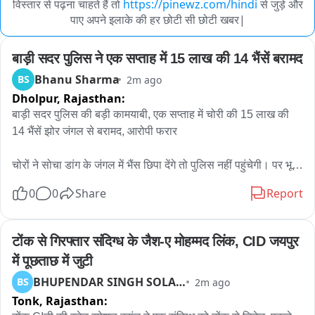
विस्तार से पढ़ना चाहते हैं तो
https://pinewz.com/hindi
से जुड़े और
पाए अपने इलाके की हर छोटी सी छोटी खबर|
बाड़ी सदर पुलिस ने एक सप्ताह में 15 लाख की 14 भैंसें बरामद
Bhanu Sharma
BS
2m ago
Dholpur,
Rajasthan:
बाड़ी सदर पुलिस की बड़ी कामयाबी, एक सप्ताह में चोरी की 15 लाख की 
14 भैंसें झोर जंगल से बरामद, आरोपी फरार

चोरों ने सोचा डांग के जंगल में भैंस छिपा देंगे तो पुलिस नहीं पहुंचेगी। पर भूल 
गए ये बाड़ी सदर पुलिस है - तकनीक और हौसले से एक हफ्ते में 15 लाख की 
0
0
Share
Report
भैंसें भी ढूंढ निकालीं।

बाड़ी। बाड़ी सदर थाना पुलिस ने मेहनत और मुस्तैदी से करीब एक सप्ताह 
टोंक से गिरफ्तार संदिग्ध के जैश-ए मोहम्मद लिंक, CID जयपुर 
पहले हुई भैंस चोरी की सनसनीखेज वारदात का खुलासा कर दिया है। पुलिस 
में पूछताछ में जुटी
टीम ने झोर गांव के घने जंगल और दुर्गम डांग क्षेत्र में दबिश देकर 15 लाख 
BHUPENDAR SINGH SOLANKI
BS
2m ago
रुपये कीमत की 14 भैंसें सुरक्षित बरामद कर ली हैं। हालांकि घने जंगल और 
Tonk,
Rajasthan:
अंधेरे का फायदा उठाकर आरोपी मौके से फरार होने में कामयाब रहे, जिनकी 