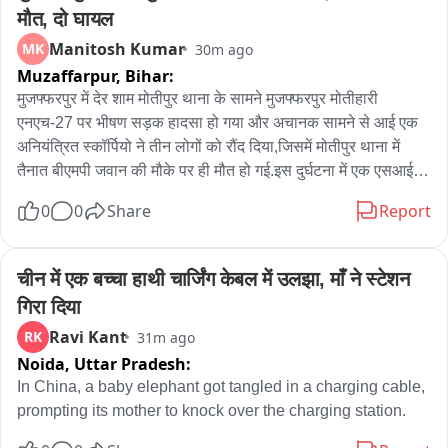
मौत, दो घायल
Manitosh Kumar
MK
30m ago
Muzaffarpur,
Bihar:
मुजफ्फरपुर में देर शाम मोतीपुर थाना के सामने मुजफ्फरपुर मोतीहारी 
एनएच-27 पर भीषण सड़क हादसा हो गया और अचानक सामने से आई एक 
अनियंत्रित स्कॉर्पियो ने तीन लोगों को रौंद दिया,जिसमें मोतीपुर थाना में 
तैनात बीएमपी जवान की मौके पर ही मौत हो गई.इस दुर्घटना में एक एसआई 
समेत दो लोग गंभीर रूप से घायल हो गए.घटना के बाद मौके पर अफरा तफरी 
0
0
Share
Report
मच गई और घायलों को तत्काल ईलाज के लिए अस्पताल में भर्ती कराया गया 
है.मृतक बीएमपी जवान की पहचान भार्गव भूषण के रूप में हुई है,जो मोतीपुर 
थाना में तैनात था.वहीं घायलों में मोतीपुर थाना में पदस्थापित एसआई धर्मेंद्र 
चीन में एक बच्चा हाथी चार्जिंग केबल में उलझा, माँ ने स्टेशन 
कुमार और स्थानीय दुकानदार विनोद कुमार पटेल शामिल हैं.दोनों घायलों को 
गिरा दिया
तत्काल इलाज के लिए अस्पताल ले जाया गया, जहां उनकी हालत नाजुक 
Ravi Kant
RK
31m ago
बताई जा रही है.

Noida,
Uttar Pradesh:
घटना की सूचना मिलते ही पुलिस मौके पर पहुंच कर कारवाई सुरु कर दी 
In China, a baby elephant got tangled in a charging cable, 
है.पुलिस ने फिलहाल आरोपी स्कार्पियो चालक को गिरफ्तार कर लिया 
prompting its mother to knock over the charging station.
हैं.जबकि मृतक BMP जवान के शव को पोस्टमार्टम के लिए SKMCH भेज 