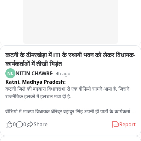
डॉ आरिफ जिला परिवार नियोजन प्रबंधक ने स्वास्थ्य इकाईयों में परिवार 
नियोजन सामिग्री की उपलब्धता एवं उचित रख रखाव पर जोर दिया।बैठक में 
मुख्य रूप से डॉ जय राम सिंह अपर मुख्य चिकित्सा अधीक्षक,  इंतजार अहमद 
जिला कार्यक्रम अधिकारीआदि उपस्थित रहे।
कटनी के ढीमरखेड़ा में ITI के स्थायी भवन को लेकर विधायक-
कार्यकर्ताओं में तीखी भिड़ंत
NITIN CHAWRE
NC
4h ago
Katni,
Madhya Pradesh:
कटनी जिले की बड़वारा विधानसभा से एक वीडियो सामने आया है, जिसने 
राजनैतिक हलकों में हलचल मचा दी है.

वीडियो में भाजपा विधायक धीरेंद्र बहादुर सिंह अपनी ही पार्टी के कार्यकर्ताओं 
से तीखी बहस करते नजर आ रहे हैं. विवाद की वजह ढीमरखेड़ा में लंबे समय 
0
0
Share
Report
से लंबित शासकीय आईटीआई की मांग बताई जा रही है.
