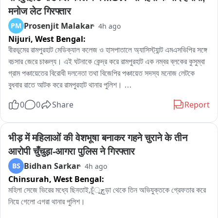
मनोज लेट गिरफ्तार
Prosenjit Malakar
PM
4h ago
Nijuri,
West Bengal:
বীরভূমের রামপুরহাট মেডিক্যাল কলেজ ও হাসপাতালে অ্যাসিস্ট্যান্ট এমএসভিপির সঙ্গে 
বচসার জেরে চাঞ্চল্য। এই ঘটনাকে কেন্দ্র করে রামপুরহাট এক নম্বর ব্লকের কুসুম্বা 
গ্রাম পঞ্চায়েতের বিরোধী দলনেতা তথা বিজেপির পঞ্চায়েত সদস্য মনোজ লেটকে 
বুধবার রাতে আটক করে রামপুরহাট থানার পুলিশ। 

এই ঘটনার প্রতিবাদে বৃহস্পতিবার বেলা বারোটা নাগাদ রামপুরহাট থানায় জমায়েত হন 
0
0
Share
Report
বিজেপির একাধিক নেতৃত্ব ও কর্মীরা। তাঁরা মনোজ লেটকে কোন অভিযোগে আটক 
করা হয়েছে, সেই বিষয়ে পুলিশের কাছে জানতে চান। কিছুক্ষণ থানায় আলোচনা চলার 
পর পরিস্থিতি স্বাভাবিক হয়।পরে প্রয়োজনীয় প্রক্রিয়া সম্পন্ন করে এদিন সকালে 
भीड़ में महिलाओं की वेशभूषा बनाकर गहने चुराने के तीन 
বিজেপির বিরোধী দলনেতা মনোজ লেটকে ছেড়ে দেয় রামপুরহাট থানার পুলিশ।
आरोपी चुँचुड़ा-आगरा पुलिस ने गिरफ्तार
Bidhan Sarkar
BS
4h ago
Chinsurah,
West Bengal:
মহিলা সেজে ভিরের মধ্যে ছিনতাই,চুঁچুড়া থেকে তিন অভিযুক্তকে গ্রেফতার করে 
নিয়ে গেলো এগরা থানার পুলিশ।
