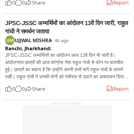
0
0
Share
Report
আশঙ্কা রয়েছে। নিত্যদিন ছোটখাটো দুর্ঘটনাও ঘটছে। 그는 অভিযোগ করেন, 
বলেও পরিচিত ছিল এই বীর বাহাদুর। এলাকায় সন্ত্রাস তোলাবাজি সহ একাধিক 
অতীতে প্রভাবশালীদের মদতে এই ধরনের অনিয়ম চলেছে। বর্তমান প্রশাসনের কাছে 
অভিযোগে গ্রেফতার এই বীর বাহাদুর。
দ্রুত ব্যবস্থা নিয়ে রাস্তা দখলমুক্ত ও নিরাপদ করার আবেদন জানান তিনি。

JPSC-JSSC अभ्यर्थियों का आंदोलन 13वें दिन जारी, राहुल 
বিজেপির দাবি, রাস্তা থেকে অবিলম্বে নির্মাণসামগ্রী সরিয়ে স্বাভাবিক যান চলাচল 
गांधी ने समर्थन जताया
নিশ্চিত করতে হবে এবং ভবিষ্যতে যাতে জনসাধারণের ভোগান্তি না হয়, সে বিষয়ে 
UJJWAL MISHRA
UM
4h ago
প্রশাসনকে কড়া নজরদারি করতে হবে。

Ranchi,
Jharkhand:
সম্প্রতি পুর নগরোন্নয় দপ্তররে মন্ত্রী অগ্নিমিত্রা পাল দিয়েছেন নির্মান সামগ্রি 
JPSC-JSSC अभ्यर्थियों का आंदोलन आज 13वें दिन भी जारी है। 
রাস্তায় ফেলে রাখলে ব্যবস্থা নেওয়া হবে।
आंदोलनरत छात्रों की आज कांग्रेस नेता राहुल गांधी से फोन पर बातचीत 
हुई। छात्रों का कहना है कि उन्होंने अपनी सभी मांगें राहुल गांधी के सामने 
रखीं। राहुल गांधी ने उनकी मांगों को गंभीरता से उठाने का आश्वासन दिया है 
कि सरकार से बात करेंगे  और आंदोलन को अपना समर्थन भी जताया है।

0
0
Share
Report
वहीं, छात्रों ने बताया कि कल उनकी सरकार के प्रतिनिधियों के साथ बात  
ADVERTISEMENT
हो सकती हैं। छात्रों का कहना है कि यदि बैठक में उनकी सभी प्रमुख मांगें 
स्वीकार कर ली जाती हैं, तो आंदोलन कल ही समाप्त कर दिया जाएगा। 
लेकिन यदि मांगों पर सकारात्मक निर्णय नहीं लिया गया, तो यह 
अनिश्चितकालीन आंदोलन पहले की तरह जारी रहेगा。