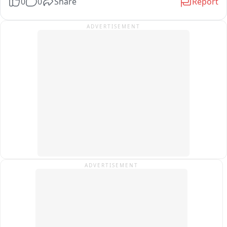
0
0
Share
Report
करने की तैयारी की जा रही है, जिसका वे विरोध कर रहे हैं. उनका कहना है 
कि इससे आदिवासी और गरीब परिवारों के बच्चों की पढ़ाई प्रभावित होगी.

ADVERTISEMENT
एसडीएम के माध्यम से शासन को भेजे गए ज्ञापन में मांग की गई है कि वर्ष 
2016 की घोषणा के अनुसार ढीमरखेड़ा में ही आईटीआई का स्थायी भवन 
बनाया जाए, तब तक शासकीय महाविद्यालय पौड़ी के खाली कमरों में कक्षाएं 
शुरू की जाएं और पूरे प्रोजेक्ट के लिए समयसीमा तय की जाए.

कार्यकर्ताओं ने चेतावनी दी है कि यदि जल्द निर्णय नहीं लिया गया, तो वे 
संवैधानिक दायरे में रहकर बड़ा जन-आंदोलन करेंगे.

फिलहाल इस पूरे घटनाक्रम का वीडियो सोशल मीडिया पर वायरल हो रहा है 
और क्षेत्र में राजनैतिक चर्चा का विषय बना हुआ है.
ADVERTISEMENT