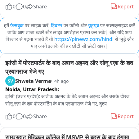
0
0
Share
Report
हमें
फेसबुक
पर लाइक करें,
ट्विटर
पर फॉलो और
यूट्यूब
पर सब्सक्राइब्ड करें
ताकि आप ताजा खबरें और लाइव अपडेट्स प्राप्त कर सकें| और यदि आप
विस्तार से पढ़ना चाहते हैं तो
https://pinewz.com/hindi
से जुड़े और
पाए अपने इलाके की हर छोटी सी छोटी खबर|
झांसी में पोस्टमार्टम के बाद अबान अहमद और सोनू रज़ा के शव 
प्रयागराज भेजे गए
Shweta Verma
SV
4h ago
Noida,
Uttar Pradesh:
झांसी (उत्तर प्रदेश): आतीक अहमद के बेटे अबान अहमद और उसके दोस्त 
सोनू रज़ा के शव पोस्टमॉर्टेम के बाद प्रयागराज भेजे गए; दृश्य
0
0
Share
Report
रामपुरहाट मेडिकल कॉलेज में MSVP से बहस के बाद हंगामा, 