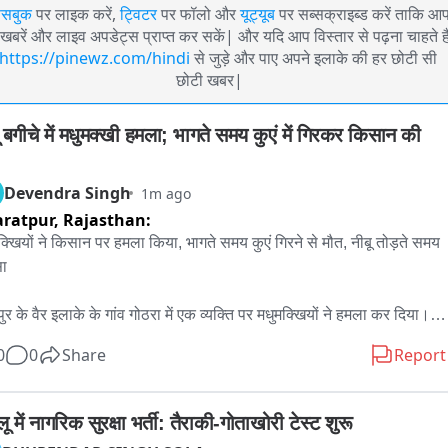
ेसबुक
पर लाइक करें,
ट्विटर
पर फॉलो और
यूट्यूब
पर सब्सक्राइब्ड करें ताकि आ
खबरें और लाइव अपडेट्स प्राप्त कर सकें| और यदि आप विस्तार से पढ़ना चाहते है
https://pinewz.com/hindi
से जुड़े और पाए अपने इलाके की हर छोटी सी
छोटी खबर|
ू बगीचे में मधुमक्खी हमला; भागते समय कुएं में गिरकर किसान की 
Devendra Singh
1m ago
ratpur,
Rajasthan:
क्खियों ने किसान पर हमला किया, भागते समय कुएं गिरने से मौत, नीबू तोड़ते समय 
ा

ुर के वैर इलाके के गांव गोठरा में एक व्यक्ति पर मधुमक्खियों ने हमला कर दिया। 
क्खियों से बचने के लिए भागते समय व्यक्ति का बैलेंस बिगड़ गया और वह कुएं गिर 
0
0
Share
Report
 जिससे उसकी मौत हो गई। व्यक्ति बाग से नींबू तोड़ रहा था। पुलिस ने कुएं से 
ो निकालवाकर शव का पोस्टमार्टम करवाया है।

ू में नागरिक सुरक्षा भर्ती: तैराकी-गोताखोरी टेस्ट शुरू
SHO धीरेंद्र कुमार ने बताया कि घटना करीब 3 बजे की है। गोठरा गांव का रहने 