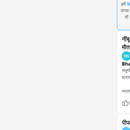
हमें
फ
ताजा 
तो
नींब
मौत
DS
Bha
मधुम
हादस
भरतप
मधुम
गया।
शव क
पीपल
वैर 