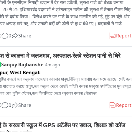
रौली के एनसीएल निगाही खदान में देर रात डकैती, सुरक्षा गार्ड को बंधक बनाया 
 20 से 25 हथियारबंद बदमाशों ने ड्रैगलाइन मशीन की सुरक्षा में तैनात गीतम सिंह 
ीछे से दबोच लिया। विरोध करने पर गार्ड के साथ मारपीट की गई, मुंह पर घूंसे और 
पर थप्पड़ मारे गए, और उनकी वर्दी की डोरी से हाथ बंधे गए। बदमाशों ने गार्ड की 
ेंसी 315 बोर रायफल, 5 कारतूस, नकदी, टॉर्च, छाता और पहचान पत्र लूटकर 
0
0
Share
Report
 हो गए। ड्रैगलाइन मशीन का करीब 80 मीटर कॉपर केबल भी काट लिया गया। 
 गए सामान की कुल कीमत लगभग 1.81 लाख रुपये बताई जा रही है। मोरवा पुलिस 
5 अज्ञात के खिलाफ एफआईआर दर्ज की और एक विशेष टीम गठित कर जांच शुरू 
िश से कालना में जलजमाव, अस्पताल-रेलवे स्टेशन पानी से घिरे
ी है।
Sanjoy Rajbanshi
4m ago
pur,
West Bengal:
বৃষ্টির কারণে জল যন্ত্রনায় নাজেহাল কালনার মানুষ,বিভিন্ন জায়গায় জল জমে রয়েছে, সেই জল 
ে যাতায়াত করছে মানুষ,জল যন্ত্রনা থেকে রেহাই পাইনি কালনা মহকুমা হসপিটালের মূল রাস্তা 
লনা রেল পুলিশ স্টেশন,জল নিকাশিতে নেমে পড়লেন কালনা পৌরসভা
0
0
Share
Report
ई के सरकारी स्कूल में GPS अटेंडेंस पर सवाल, शिक्षक शो कॉज 