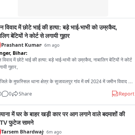
अटेंडेंस प्रणाली के पालन की जांच की जा रही है। जांच रिपोर्ट आने के बाद ही 
्पष्ट हो सकेगा कि शिक्षक द्वारा नियमों का उल्लंघन किया गया या नहीं। यदि आरोप 
पाए जाते हैं तो विभागीय कार्रवाई की जा सकती है।
 विवाद में छोटे भाई की हत्या: बड़े भाई-भाभी को उम्रकैद, 
लिग बेटियों ने कोर्ट से लगायी गुहार
Prashant Kumar
6m ago
nger,
Bihar:
विवाद में छोटे भाई की हत्या: बड़े भाई-भाभी को उम्रकैद, नाबालिग बेटियों ने कोर्ट 
गायी गुहार。

र जिले के मुफस्सिल थाना क्षेत्र के सुजावलपुर गांव में वर्ष 2024 में जमीन विवाद के 
 हुई बलितुल्ला उर्फ पिंक की हत्या के मामले में एडीजे द्वितीय राकेश कुमार सिंह की 
0
0
Share
Report
त ने बड़े भाई रहमतुल्ला उर्फ लालू और उसकी पत्नी शबनम प्रवीण को उम्रकैद 
जा सुनाई है। घटना के महज 25 माह के भीतर अदालत ने फैसला सुनाते हुए दोनों 
5 हजार रुपये का अर्थदंड भी लगाया। आर्म्स एक्ट के मामले में तीन वर्ष की सजा भी 
ियाना में घर के बाहर खड़ी कार पर आग लगाने वाले बदमाशों की 
ई है, जो उम्रकैद की सजा के साथ-साथ चलेगी। शुक्रवार को सत्र वाद संख्या 
V फुटेज सामने
2024 में सजा के बिंदु पर सुनवाई के दौरान अभियोजन और बचाव पक्ष की दलीलें 
Tarsem Bhardwaj
6m ago
े के बाद अदालत ने यह निर्णय सुनाया। अभियोजन पक्ष की ओर से अपर लोक 