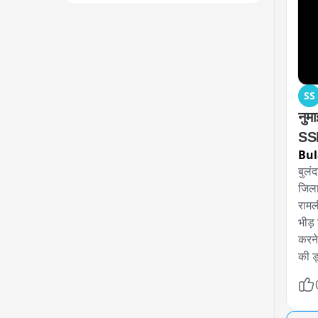
SS
नुम
SSP
Bul
बुलं
जिला
रामल
भीड़
करने
की ड