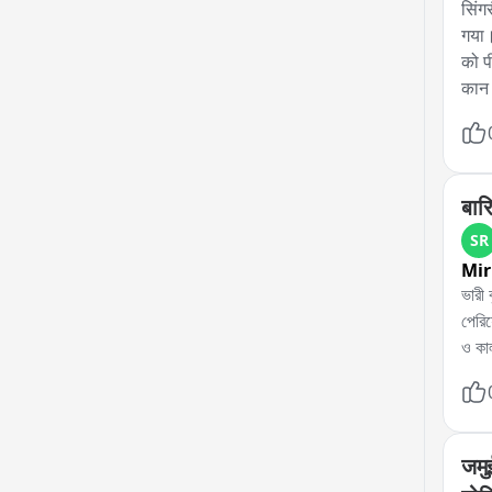
सिंग
गया।
को प
कान 
लाइस
फरार
लूटे
ने 2
बार
कर द
SR
Mir
ভারী 
পেরিয়
ও কা
जमु