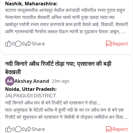
Nashik,
Maharashtra:
सटाणा तालुक्यातील आनंदपूर येथील करंजाडी नदीवरील रस्ता पुरात वाहून 
गेल्यानंतर गावातील शेतकरी अनिल भामरे यांनी पुन्हा एकदा स्वतःच्या 
खर्चातून पर्यायी रस्ता तयार करण्याचे काम हाती घेतले आहे. विद्यार्थी, शेतकरी 
आणि ग्रामस्थांची गैरसोय लक्षात घेऊन त्यांनी हा पुढाकार घेतला असून, या 
ठिकाणी कायमस्वरूपी पूल उभारण्याची मागणी ग्रामस्थांनी केली आहे.

0
0
Share
Report
यापूर्वी देखील २०१८-१९ मध्ये शासनाकडून रस्ता न झाल्याने अनिल भामरे 
यांनी स्वतःच्या खर्चातून सुमारे साडेपाच लाख रुपये खर्च करून रस्ता तयार 
नदी किनारे अवैध रिजॉर्ट तोड़ा गया; प्रशासन की बड़ी 
केला होता. त्याचा लाभ अनेक वर्षे ग्रामस्थांना झाला. दरम्यान, शासनाने 
बेदखली
फरशी पुलाचे काम सुरू केले; मात्र अलीकडील पुरात अर्धवट पूल आणि 
Akshay Anand
AA
23m ago
रस्ता वाहून गेला.
Noida,
Uttar Pradesh:
JALPAIGUDI DISTRICT

नदी किनारे अवैध रूप से बने रिजॉर्ट को प्रशासन ने तोड़ा...

माल अनुमंडल के मेटेली ब्लॉक में कुर्ती नदी के चर पर अवैध रूप से बने एक 
रिजॉर्ट को शुक्रवार को प्रशासन ने जेसीबी से तोड़कर जमींदोज कर दिया। 
प्रशासन सूत्रों के अनुसार अनुमंडल प्रशासन की मौजूदगी में सरकारी 
0
0
Share
Report
नियमों का पालन करते हुए ही यह बेदखली अभियान चलाया गया。
