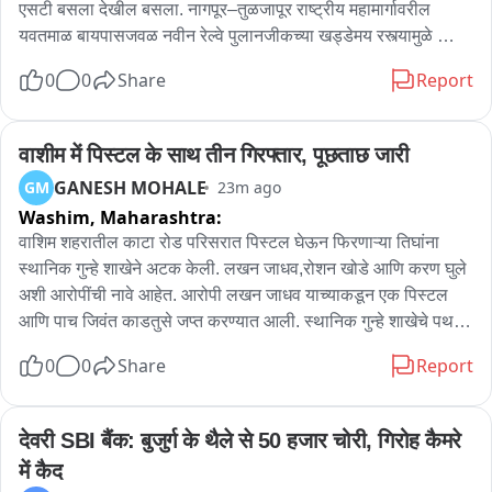
एसटी बसला देखील बसला. नागपूर–तुळजापूर राष्ट्रीय महामार्गावरील 
यवतमाळ बायपासजवळ नवीन रेल्वे पुलानजीकच्या खड्डेमय रस्त्यामुळे 
नागपूर–लातूर एसटी बसचा ॲक्सल तुटला. बसमध्ये ५७ प्रवासी होते. 
0
0
Share
Report
सुदैवाने कोणतीही जीवितहानी झाली नाही, मात्र एसटी बसचे मोठे नुकसान 
झाले. घटनेनंतर चालकाने एसटी महामंडळाला माहिती दिली. तब्बल दोन 
तासांनी मेकॅनिकल पथक घटनास्थळी पोहोचले. महामार्गावरील खड्ड्यांमुळे 
वाशीम में पिस्टल के साथ तीन गिरफ्तार, पूछताछ जारी
एसटीसह खासगी वाहनांचेही नुकसान होत आहे.
GANESH MOHALE
GM
23m ago
Washim,
Maharashtra:
वाशिम शहरातील काटा रोड परिसरात पिस्टल घेऊन फिरणाऱ्या तिघांना 
स्थानिक गुन्हे शाखेने अटक केली. लखन जाधव,रोशन खोडे आणि करण घुले 
अशी आरोपींची नावे आहेत. आरोपी लखन जाधव याच्याकडून एक पिस्टल 
आणि पाच जिवंत काडतुसे जप्त करण्यात आली. स्थानिक गुन्हे शाखेचे पथक 
रात्री गस्तीवर असताना मिळालेल्या गोपनीय माहितीच्या आधारे ही कारवाई 
0
0
Share
Report
करण्यात आली. पोलिसांना पाहताच तिघांनी पळून जाण्याचा प्रयत्न केला; 
मात्र पाठलाग करून त्यांना ताब्यात घेण्यात आले. याप्रकरणी वाशिम शहर 
पोलीस ठाणीत गुन्हा दाखल करण्यात आला असून पिस्टल कुठून आणले आणि 
देवरी SBI बैंक: बुजुर्ग के थैले से 50 हजार चोरी, गिरोह कैमरे 
या प्रकरणात आणखी कोणाचा सहभाग आहे,याचा तपास सुरू आहे.
में कैद