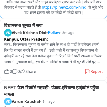
ताकि आप ताजा खबरें और लाइव अपडेट्स प्राप्त कर सकें| और यदि आप
विस्तार से पढ़ना चाहते हैं तो
https://pinewz.com/hindi
से जुड़े और
पाए अपने इलाके की हर छोटी सी छोटी खबर|
विधानसभा चुनाव में सपा
Vivek Krishna Dixit
VK
8m ago
Follow
Kanpur,
Uttar Pradesh:
एंकर:: विधानसभा चुनावों के करीब आने के साथ ही पार्टी के दावेदार अपनी 
स्थिति मजबूत करने में लग गए हैं,,, इसी कड़ी में महाराजपुर विधानसभा से 
दावेदारी कर रहे सपा नेता मनोज शुक्ला ने पिछले दिनो पार्टी अध्यक्ष अखिलेश 
यादव से मुलाकात की,,, इस दौरान अखिलेश यादव ने भी चुटकी लेते हुए कहा 
कि सपा से एक मनोज गए तो दूसरे आ गए हैं,,, सपा नेता मनोज शुक्ला ने 
0
0
Share
Report
भाजपा सरकार पर ब्राह्मण समाज के साथ न्याय न करने का आरोप लगाया,, 
उन्होंने कहा कि  इस सरकार में ब्राह्मणों के साथ सबसे ज्यादा उत्पीड़न हुआ 
है, इसका बदला ब्राह्मण समाज अब विधानसभा चुनावों में लेगा,,,, अखिलेश 
NEET पेपर रिकॉर्ड गड़बड़ी: पंजाब-हरियाणा हाईकोर्ट पहुँचा 
यादव के पीडीए में पी से पंडित वाले बयान पर उन्होंने कृष्ण सुदामा की मित्रता 
मामला
का उदाहरण भी दिया,,, महाराजपुर विधानसभा की बदहाली का मुद्दा उठाते हुए 
Varun Kaushal
VK
9m ago
उन्होंने कहा कि सोसाइटी क्षेत्रों में कम से कम बेटरमेंट चार्ज लेकर विकास 