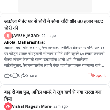
पोलीस ठाणेस ०१ असे एकुण ०७ गुन्हे दाखल करण्यात आले असून त्यात ०९ 
आरोपीतांना अटक करण्यात आली आहे.
अकोला में बंद घर से चोरों ने सोना-चाँदी और 60 हजार नकद 
चोरी की
JAYESH JAGAD
JJ
22m ago
Akola,
Maharashtra:
अकोला शहरातील खदान पुलिस ठाण्याच्या हद्दीतील केशवनगर परिसरात बंद 
घर फोडून अज्ञात चोरट्यांनी सोन्याचे दागिने आणि सुमारे ६० हजार रुपयांची 
रोकड लंपास केल्याची घटना उघडकीस आली आहे. मिळालेल्या 
माहितीनुसार, केशवनगरातील लहाने मंगल कार्यालयाजवळ राहणाऱ्या राजेश्री 
सुनील जयस्वाल या आपल्या सासूसह गेल्या सात दिवसांपासून नागपूर येथे 
0
0
Share
Report
नातेवाईकांकडे गेल्या होत्या. त्यामुळे त्यांचे घर बंद होते, त्या अकोल्यात 
परतल्यानंतर घराच्या मुख्य दरवाजाची कडी तुटलेली असल्याचे त्यांच्या 
निदर्शनास आले. घरात प्रवेश केल्यानंतर सर्व खोल्यांचे दरवाजे उघडे असून 
बाढ़ से बहा पुल, अनिल भामरे ने खुद खर्च से नया रास्ता बना 
कपाटातील सामान अस्ताव्यस्त फेकून दिल्याचे दिसून आले. तपासणी केली 
दिया
असता कपाटातून सुमारे १० ग्रॅम वजनाचे सोन्याचे दागिने आणि सुमारे ६० 
Vishal Nagesh More
VN
22m ago
हजार रुपयांची रोकड चोरीला गेल्याचे स्पष्ट झाले.