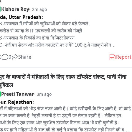
र
fe food items from several hotels:

Kishore Roy
2m ago
ida,
Uttar Pradesh:
 Lalit Ashok (Annex South): 76 kg of meat, 200 kg of 
अस्पताल में मरीजों की सुविधाओं को लेकर बड़े फैसले

tables and 32 litres of expired milk.

करोड़ से ज्यादा के IT उपकरणों की खरीद को मंजूरी

ngri-La Bengaluru: 15 kg of meat.

अस्पताल के रिकॉर्ड का होगा डिजिटलीकरण

r Seasons Hotel Bengaluru: 19 kg of meat.

 पंजीयन डेस्क और मरीज काउंटरों पर लगेंगे 100 टू-वे माइक्रोफोन

nta Bengaluru Whitefield: 3 kg of expired bakery products.

घर और प्राइवेट इंश्योरेंस को नए लाभार्थी वर्ग में शामिल करने की मंजूरी

Yeshwantpur: 72 kg of meat and fish.

0
0
Share
Report
 हेड्स को छोटे खर्चों के लिए वित्तीय अधिकार

sson Blu (The Atria): 105 kg of expired food articles, including 
ार में 10 हजार और सालाना 50 हजार तक खर्च कर सकेंगे यूनिट हेड्स

g of chicken, 25 kg of meat, 23 kg of fish and 7 kg of 
में एडवांस्ड एनेस्थीसिया वर्कस्टेशन सहित आधुनिक उपकरणों की खरीद को 
ुर के बाजारों में महिलाओं के लिए साफ टॉयलेट संकट, पानी पीना 
tables.



मुश्किल
मा एंड ऑर्थोपेडिक इंस्टीट्यूट में PM राहत काउंटर के संचालन को मंजूरी

department has directed all food business operators to strictly 
Preeti Tanwar
3m ago
्षा और सफाई कर्मचारियों के लिए 25% हाई-रिस्क अलाउंस पर विचार

ly with food safety regulations and warned that stringent legal 
pur,
Rajasthan:
 अस्पताल कॉटेज के किराये में 10% बढ़ोतरी का फैसला

on will follow wherever violations are confirmed.

ों को बेहतर और तकनीक आधारित स्वास्थ्य सेवाएं देने पर फोकस
ारों में महिलाओं की भीड़ रोज नजर आती है। कोई खरीदारी के लिए आती है, तो कोई 
न पर काम करती है, रेहड़ी लगाती है या ड्यूटी पर तैनात रहती है। लेकिन इन 
aking about the raids Health minister UT khader said that the 
ाओं के लिए एक साफ और सुरक्षित टॉयलेट मिलना आज भी बड़ी चुनौती है। 
s were to ensure that even the top tier hotels follow food safety 
उंड पर हमने महिलाओं से बात की तो कई ने बताया कि टॉयलेट नहीं मिलने की वजह 