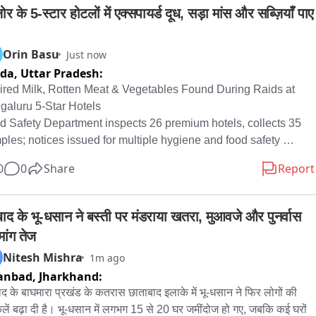
টি টিম হানা দেয় তাকে নিয়ে ঘুটিয়ারি শরিফে।

लोर के 5-स्टार होटलों में एक्सपायर्ड दूध, सड़ा मांस और सब्ज़ियाँ पाए 
িষ্ট গোপন জায়গা থেকে উদ্ধার হয়েছে পাঁচটি বড় এক নলা বন্ধুক ও একটি ছোট বন্দুক। 

Orin Basu
Just now
ida,
Uttar Pradesh:
াকে গ্রেফতার করা হয় অর্থাৎ রবিবারে তখন তার কাছ থেকে পাওয়া গেছিল দুটি একনলা 
 ও দু রাউন্ড বন্দুকের গুলি।

ired Milk, Rotten Meat & Vegetables Found During Raids at 
galuru 5-Star Hotels

ানে পুলিশ হেফাজতে নিয়ে উদ্ধার এই সমস্ত অস্ত্রগুলি। এ বিষয়ে বারুইপুর জেলা পুলিশের 
d Safety Department inspects 26 premium hotels, collects 35 
ক্ত পুলিশ সুপার, অতীশ বিশ্বাস বলেন, নির্দিষ্ট সূত্র মারফত পাওয়া তথ্যের ভিত্তিতে তাকে 
les; notices issued for multiple hygiene and food safety 
প্তার করা হয়। এবং তখন ওই সমস্ত অস্ত্রগুলি পাওয়া গেছিল। এদিন নতুন করে আবার এই 
ations.

0
0
Share
Report
 অস্ত্র পাওয়া গেল। এই অস্ত্রের ভিত্তিতে নতুন করে আবার তদন্ত শুরু করবে পুলিশ। 
েআইনি অস্ত্র কোথা থেকে মজুদ করেছে তাও তদন্ত করে দেখা হবে।
 Karnataka Food Safety and Drug Administration Department 
ucted a special inspection drive across 3-star and 5-star 
ाद के भू-धसान ने बस्ती पर मंडराया खतरा, मुआवजे और पुनर्वास 
ls in Bengaluru. 

मांग तेज
Nitesh Mishra
1m ago
ty teams of Food Safety Officers inspected 26 hotels across 
anbad,
Jharkhand:
galuru Urban district, covering all BBMP zones, to check 
pliance with the Food Safety and Standards Act, 2006, and 
द के बाघमारा प्रखंड के कतरास छाताबाद इलाके में भू-धसान ने फिर लोगों की 
ted regulations.

किलें बढ़ा दी है। भू-धसान में लगभग 15 से 20 घर जमींदोज हो गए, जबकि कई घरों 