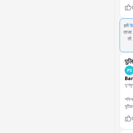
हमें
फ
ताजा 
तो
पुलि
PS
Bar
তৃণমূ
শফিক
ঘুটিয
বর্ত
মুত্ত