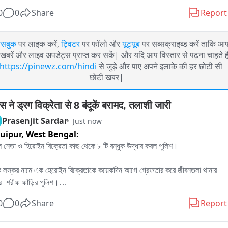
0
0
Share
Report
ेसबुक
पर लाइक करें,
ट्विटर
पर फॉलो और
यूट्यूब
पर सब्सक्राइब्ड करें ताकि आ
खबरें और लाइव अपडेट्स प्राप्त कर सकें| और यदि आप विस्तार से पढ़ना चाहते है
https://pinewz.com/hindi
से जुड़े और पाए अपने इलाके की हर छोटी सी
छोटी खबर|
स ने ड्रग विक्रेता से 8 बंदूकें बरामद, तलाशी जारी
Prasenjit Sardar
Just now
uipur,
West Bengal:
ল নেতা ও হিরোইন বিক্রেতা কাছ থেকে ৮ টি বন্ধুক উদ্ধার করল পুলিশ। 

 লস্কর নামে এক হেরোইন বিক্রেতাকে কয়েকদিন আগে গ্রেফতার করে জীবনতলা থানার 
়ার  শরীফ ফাঁড়ির পুলিশ।

0
0
Share
Report
মানে পুলিশ হেফাজতে রয়েছে সে। তাকে জেরা করে জিবনতলা থানার পুলিশ এসডিপিও 
াকিনুর রহমান, জিবনতলা থানার ওসি ত্রিদিব মল্লিক , ঘুটিয়ারি শরিফ ফড়ির ওসি তুহিন মন্ডল, 