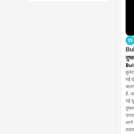
SS
Bul
Bul
बुलं
गईं द
चलती
है. 
गई य
दुष्क
प्रत
थाने
तलाश