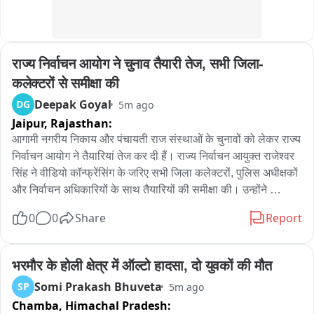
पुलिस ने आरोपियों के कब्जे से सोने-चांदी के जेवरात और नगद सहित करीब 
20 लाख रुपये का माल बरामद किया है। हालांकि अभी भी पूरा माल बरामद 
नहीं हो पाया है और जांच जारी है।

फिलहाल पुलिस आरोपियों के आपराधिक रिकॉर्ड खंगाल रही है,ताकि यह पता 
राज्य निर्वाचन आयोग ने चुनाव तैयारी तेज, सभी जिला-
लगाया सके कि अन्य किन-किन थानों में ये वांछित हैं। बैतूल policía की 
कलेक्टरों से समीक्षा की
इस कार्रवाई से इलाके में फैली दहशत पर काफी हद तक लगाम लगी है।
Deepak Goyal
DG
5m ago
Jaipur,
Rajasthan:
आगामी नगरीय निकाय और पंचायती राज संस्थाओं के चुनावों को लेकर राज्य 
निर्वाचन आयोग ने तैयारियां तेज कर दी हैं। राज्य निर्वाचन आयुक्त राजेश्वर 
सिंह ने वीडियो कॉन्फ्रेंसिंग के जरिए सभी जिला कलेक्टरों, पुलिस अधीक्षकों 
और निर्वाचन अधिकारियों के साथ तैयारियों की समीक्षा की। उन्होंने 
अधिकारियों को निर्देश दिए कि चुनाव स्वतंत्र, निष्पक्ष, पारदर्शी, शांतिपूर्ण और 
0
0
Share
Report
भयमुक्त माहौल में कराए जाएं, ताकि हर पात्र मतदाता बिना किसी दबाव के 
अपने मताधिकार का प्रयोग कर सके। आयुक्त ने मतदाता सूची के अद्यतन, 
मतदान केंद्रों की स्थापना, मतदान दलों के गठन, कार्मिकों के प्रशिक्षण और 
भरमौर के होली क्षेत्र में ऑल्टो हादसा, दो युवकों की मौत
चुनाव सामग्री की उपलब्धता जैसे सभी कार्य तय समय-सीमा में पूरा करने के 
Somi Prakash Bhuveta
SP
5m ago
निर्देश दिए। साथ ही संवेदनशील और अतिसंवेदनशील मतदान केंद्रों की 
Chamba,
Himachal Pradesh:
पहचान कर वहां अतिरिक्त सुरक्षा और प्रभावी निगरानी सुनिश्चित करने को 