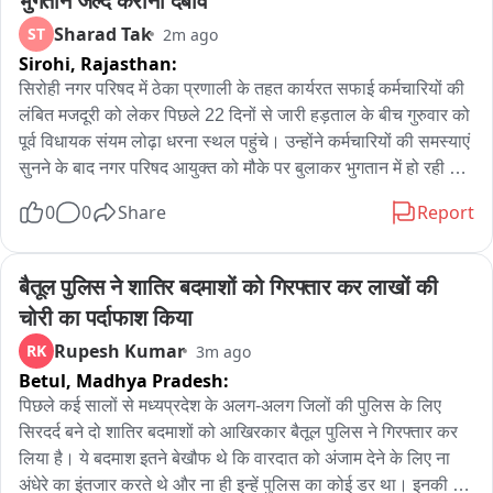
भुगतान जल्द कराना दबाव
बाइट 02 : डॉ. डी.एन. तुलस्यान, अध्यक्ष, लॉयंस क्लब, झुंझुनूं (डार्क ब्लू 
शर्ट)
Sharad Tak
ST
2m ago
Sirohi,
Rajasthan:
सिरोही नगर परिषद में ठेका प्रणाली के तहत कार्यरत सफाई कर्मचारियों की 
लंबित मजदूरी को लेकर पिछले 22 दिनों से जारी हड़ताल के बीच गुरुवार को 
पूर्व विधायक संयम लोढ़ा धरना स्थल पहुंचे। उन्होंने कर्मचारियों की समस्याएं 
सुनने के बाद नगर परिषद आयुक्त को मौके पर बुलाकर भुगतान में हो रही देरी 
पर नाराजगी जताई। आयुक्त ने बताया कि ठेकेदार का सात माह का भुगतान 
0
0
Share
Report
बकाया है, लेकिन कर्मचारियों को राहत देने के लिए एक माह की राशि जारी 
कर दी गई है। इस पर लोढ़ा ने सोमवार तक सभी लंबित वेतन का भुगतान 
सुनिश्चित करने की मांग की। काफी देर तक चली वार्ता के बाद आयुक्त ने 
बैतूल पुलिस ने शातिर बदमाशों को गिरफ्तार कर लाखों की 
सोमवार तक भुगतान कराने का आश्वासन दिया, जिसके बाद कर्मचारियों ने 
चोरी का पर्दाफाश किया
प्रशासन को समय दिया। लोढ़ा ने कहा कि 22 दिनों की हड़ताल से शहर 
Rupesh Kumar
RK
3m ago
की सफाई व्यवस्था पूरी तरह प्रभावित हुई है और प्रशासन को कर्मचारियों 
Betul,
Madhya Pradesh:
की जायज मांगों का तत्काल समाधान कर जनता को राहत देनी चाहिए।
पिछले कई सालों से मध्यप्रदेश के अलग-अलग जिलों की पुलिस के लिए 
सिरदर्द बने दो शातिर बदमाशों को आखिरकार बैतूल पुलिस ने गिरफ्तार कर 
लिया है। ये बदमाश इतने बेखौफ थे कि वारदात को अंजाम देने के लिए ना 
अंधेरे का इंतजार करते थे और ना ही इन्हें पुलिस का कोई डर था। इनकी 