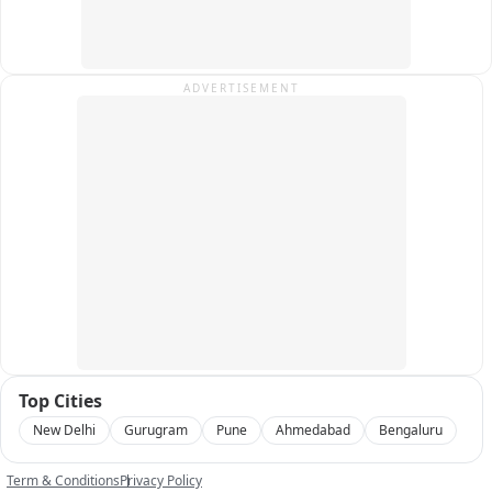
शिकायत मिली है यहां पर आयुष पद्धति से आमजन का इलाज होगा राज्य 
स्तरीय इस कार्यक्रम में बड़ी संख्या में जनप्रतिनिधियों, भाजपा कार्यकर्ताओं, 
आयुष विभाग के अधिकारियों व स्थानीय लोगों ने भाग लिया।
ADVERTISEMENT
Top Cities
New Delhi
Gurugram
Pune
Ahmedabad
Bengaluru
Term & Conditions
Privacy Policy