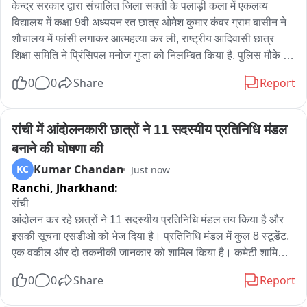
केन्द्र सरकार द्वारा संचालित जिला सक्ती के पलाड़ी कला में एकलव्य 
विद्यालय में कक्षा 9वी अध्ययन रत छात्र ओमेश कुमार कंवर ग्राम बासीन ने 
शौचालय में फांसी लगाकर आत्महत्या कर ली, राष्ट्रीय आदिवासी छात्र 
शिक्षा समिति ने प्रिंसिपल मनोज गुप्ता को निलम्बित किया है, पुलिस मौके पर 
पहुंचकर पंचनामा कर जांच कार्यवाही में जुटे कुछ दिनों पूर्व स्कूल के छात्र 
0
0
Share
Report
छात्राओं ने जिला कलेक्टर सक्ती से मिल अव्यस्था एवँ प्रताड़ना के सम्बंध में 
शिकायत किया था जिला प्रशासन एवँ शिक्षा विभाग ने गम्भीरता से नहीं लिया 
हॉस्टल अधीक्षक को तत्काल निलंबित कर लेने की मांग की थी, अब घटना 
रांची में आंदोलनकारी छात्रों ने 11 सदस्यीय प्रतिनिधि मंडल 
होने के बाद
बनाने की घोषणा की
Kumar Chandan
KC
Just now
Ranchi,
Jharkhand:
रांची 

आंदोलन कर रहे छात्रों ने 11 सदस्यीय प्रतिनिधि मंडल तय किया है और 
इसकी सूचना एसडीओ को भेज दिया है। प्रतिनिधि मंडल में कुल 8 स्टूडेंट, 
एक वकील और दो तकनीकी जानकार को शामिल किया है। कमेटी शामिल 
पीयूष कुमार सिंह ने प्रतिनिधि मंडल गठन को लेकर पूरी जानकारी दी
0
0
Share
Report