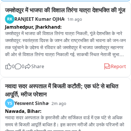
जमशेदपुर में भाजपा की विशाल तिरंगा यात्रा देशभक्ति की गूंज
RANJEET Kumar OJHA
RK
1m ago
Jamshedpur,
Jharkhand:
जमशेदपुर में भाजपा की विशाल तिरंगा यात्रा निकली, गूंजे देशभक्ति के नारे

जमशेदपुर: स्वतंत्रता दिवस के जश्न और राष्ट्रभक्ति की भावना को जन-जन 
तक पहुंचाने के उद्देश्य से रविवार को जमशेदपुर में भाजपा जमशेदपुर महानगर 
की ओर से विशाल तिरंगा यात्रा निकाली गई. साकची स्थित नेताजी सुभाष 
मैदान (आम बागान) से शुरू हुई यात्रा में बड़ी संख्या में भाजपा कार्यकर्ताओं, 
0
0
Share
Report
समर्थकों और शहरवासियों ने हिस्सा लिया. हाथों में तिरंगा लेकर लोग 
देशभक्ति के नारों के साथ यात्रा में शामिल हुए. साकची से जमशेदपुर अक्षेस 
कार्यालय गोलचक्कर तक निकली यात्रा के दौरान पूरा मार्ग तिरंगों से पट 
नवादा सदर अस्पताल में बिजली कटौती; एक घंटे से बाधित 
गया. देशभक्ति गीतों और नारों से माहौल उत्साहपूर्ण बना रहा. कार्यक्रम में पूर्व 
आपूर्ति, मरीज परेशान
मुख्यमंत्री रघुवर दास, जमशेदपुर सांसद विद्युत वरण महतो, भाजपा के पूर्व 
Yeswent Sinha
YS
2m ago
प्रदेश अध्यक्ष डॉ. दिनेशानंद गोस्वामी और जमशेदपुर पूर्वी की विधायक पूर्णिमा 
Nawada,
Bihar:
साहू समेत कई प्रमुख नेता शामिल हुए. सांसद विद्युत वरण महतो ने कहा कि 
प्रधानमंत्री नरेंद्र मोदी के आह्वान पर देशभर में राष्ट्रभक्ति से जुड़े कार्यक्रम 
नवादा सदर अस्पताल के इमरजेंसी और सर्जिकल वार्ड में एक घंटे से अधिक 
आयोजित किए जा रहे हैं. इसी क्रम में जमशेदपुर में तिरंगा यात्रा निकाली गई. 
समय से बिजली आपूर्ति बाधित है। इस कारण मरीजों और उनके परिजनों को 