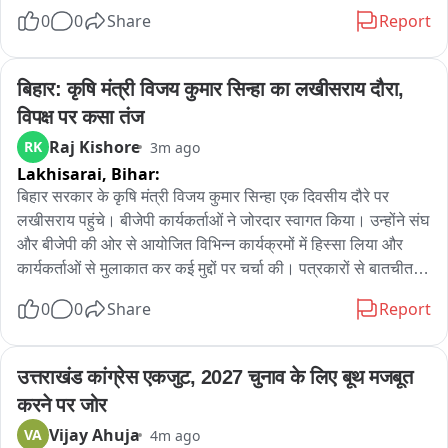
पानीgadchandur शहर की लगभग 50 हजार आबादी को प्यास के लिए 
0
0
Share
Report
दिया जा रहा है। पानी के रंग बदलने से नागरिकों में भ्रम और चिंता है। 
परिस्थिती स्पष्ट होने तक पानी को पीने के लिए इस्तेमाल न करने की सलाह 
Gadchandur Nagar Parishad ने नागरिकों को दी है। अब यह प्रश्न 
बिहार: कृषि मंत्री विजय कुमार सिन्हा का लखीसराय दौरा, 
उठ रहे हैं कि पानी क्यों बदला, इसका सExact कारण क्या है और क्या 
विपक्ष पर कसा तंज
नागरिकों के स्वास्थ्य को खतरा है।
Raj Kishore
RK
3m ago
Lakhisarai,
Bihar:
बिहार सरकार के कृषि मंत्री विजय कुमार सिन्हा एक दिवसीय दौरे पर 
लखीसराय पहुंचे। बीजेपी कार्यकर्ताओं ने जोरदार स्वागत किया। उन्होंने संघ 
और बीजेपी की ओर से आयोजित विभिन्न कार्यक्रमों में हिस्सा लिया और 
कार्यकर्ताओं से मुलाकात कर कई मुद्दों पर चर्चा की। पत्रकारों से बातचीत के 
दौरान उन्होंने नेता प्रतिपक्ष तेजस्वी यादव पर निशाना साधा। कहा कि 
0
0
Share
Report
तेजस्वी यादव को नेता प्रतिपक्ष की भूमिका अच्छी तरह निभानी चाहिए। 
सरकार अपराध और भ्रष्टाचार के मुद्दे पर पूरी तरह गंभीर है और इन मामलों में 
कार्रवाई जारी है। सरकार का उद्देश्य कानून-व्यवस्था मजबूत करना और 
उत्तराखंड कांग्रेस एकजुट, 2027 चुनाव के लिए बूथ मजबूत 
भ्रष्टाचार पर अंकुश लगाना है।
करने पर जोर
Vijay Ahuja
VA
4m ago