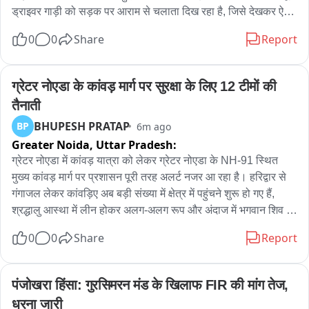
ड्राइवर गाड़ी को सड़क पर आराम से चलाता दिख रहा है, जिसे देखकर ऐसा 
लगता है जैसे पूरे मोहल्ले या गांव के लोग एक साथ किसी शादी-समारोह में जा 
0
0
Share
Report
रहे हों

एक जीप पर सारा मोहल्ला

ड्राइवर की स्किल देख घूम गया दिमाग
ग्रेटर नोएडा के कांवड़ मार्ग पर सुरक्षा के लिए 12 टीमों की 
तैनाती
BHUPESH PRATAP
BP
6m ago
Greater Noida,
Uttar Pradesh:
ग्रेटर नोएडा में कांवड़ यात्रा को लेकर ग्रेटर नोएडा के NH-91 स्थित 
मुख्य कांवड़ मार्ग पर प्रशासन पूरी तरह अलर्ट नजर आ रहा है। हरिद्वार से 
गंगाजल लेकर कांवड़िए अब बड़ी संख्या में क्षेत्र में पहुंचने शुरू हो गए हैं, 
श्रद्धालु आस्था में लीन होकर अलग-अलग रूप और अंदाज में भगवान शिव की 
भक्ति करते दिखाई दे रहे हैं। कांवड़ियों की सुविधा और सुरक्षा के लिए दादरी 
0
0
Share
Report
तहसील प्रशासन की ओर से विशेष इंतजाम किए गए हैं। 

एसडीएम दादरी अमरेंद्र कुमार के नेतृत्व में प्रशासनिक टीम श्रद्धालुओं पर 
पंजोखरा हिंसा: गुरसिमरन मंड के खिलाफ FIR की मांग तेज, 
पुष्प वर्षा कर उनका स्वागत कर रही है। कांवड़ियों को माला पहनाने के साथ 
धरना जारी