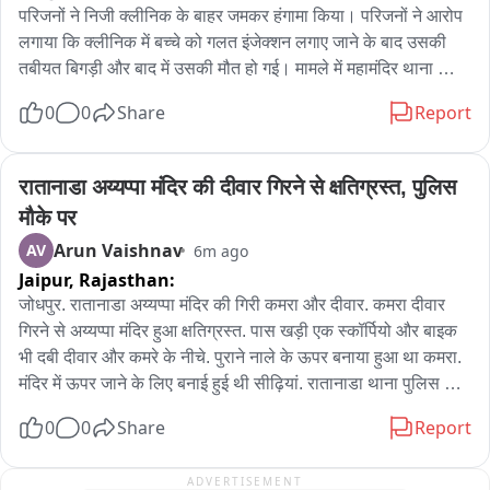
परिजनों ने निजी क्लीनिक के बाहर जमकर हंगामा किया। परिजनों ने आरोप 
लगाया कि क्लीनिक में बच्चे को गलत इंजेक्शन लगाए जाने के बाद उसकी 
तबीयत बिगड़ी और बाद में उसकी मौत हो गई। मामले में महामंदिर थाना 
पुलिस ने रिपोर्ट दर्ज कर जांच शुरू कर दी है।

0
0
Share
Report
जानकारी के अनुसार बावड़ी निवासी तीन वर्षीय जियांश पुत्र अनीश आचार्य 
अपने नाना के पास रह रहा था। शनिवार को तबीयत बिगड़ने पर परिजन उसे 
पहले मानजी का हत्था क्षेत्र स्थित राज धारीवाल क्लीनिक लेकर पहुंचे। यहां 
रातानाडा अय्यप्पा मंदिर की दीवार गिरने से क्षतिग्रस्त, पुलिस 
उपचार के बाद भी बच्चे की हालत में सुधार नहीं हुआ। इसके बाद उसे उम्मेद 
मौके पर
अस्पताल रेफर किया गया, जहां चिकित्सकों ने उसे मृत घोषित कर दिया।

Arun Vaishnav
AV
6m ago
बच्चे की मौत की सूचना मिलते ही परिजन वापस निजी क्लीनिक पहुंचे और 
Jaipur,
Rajasthan:
गलत इंजेक्शन लगाने का आरोप लगाते हुए हंगामा किया। सूचना पर महामंदिर 
थाना पुलिस मौके पर पहुंची और समझाइश कर मामला शांत करवाया। पुलिस 
जोधपुर. रातानाडा अय्यप्पा मंदिर की गिरी कमरा और दीवार. कमरा दीवार 
ने शव को महात्मा गांधी अस्पताल की मोर्चरी में रखवाया है। पोस्टमार्टम की 
गिरने से अय्यप्पा मंदिर हुआ क्षतिग्रस्त. पास खड़ी एक स्कॉर्पियो और बाइक 
प्रक्रिया को लेकर अस्पताल प्रशासन और संबंधित जिम्मेदारों से संपर्क 
भी दबी दीवार और कमरे के नीचे. पुराने नाले के ऊपर बनाया हुआ था कमरा. 
किया जा रहा है。

मंदिर में ऊपर जाने के लिए बनाई हुई थी सीढ़ियां. रातानाडा थाना पुलिस मौके 
वहीं निजी क्लीनिक संचालक का कहना है कि बच्चे की हालत गंभीर होने पर 
पर पहुंची. समीप आया हुआ है इंडियन ऑयल का पेट्रोल पंप.
0
0
Share
Report
उसे इंजेक्शन देकर तत्काल अस्पताल रेफर किया गया था। पुलिस अब 
परिजनों के आरोप और उपचार संबंधी तथ्यों की जांच कर रही है。
ADVERTISEMENT