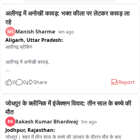
45 सीटें मिलने का दावा किया।

अलीगढ़ में अनोखी कावड़: भक्त कीला पर लेटकर कावड़ ला 
( बाइट 1,2– गणेश गोदियाल,प्रदेश अध्यक्ष,कांग्रेस)

( बाइट– हरक सिंह रावत, प्रभारी चुनाव प्रबंधन समिति)

रहे
पीटीसी विजय आहूजा
Manish Sharma
MS
4m ago
Aligarh,
Uttar Pradesh:
अलीगढ़ ब्रेकिंग

अलीगढ़ में अनोखी कावड़,

भोले का भक्त कीलों पर लेटकर ले जा रहा कावड़ ,

0
0
Share
Report
भोले का भक्त कीला पेट कावड़ लेकर जा रहा जारोठी,

जोधपुर के क्लीनिक में इंजेक्शन विवाद: तीन साल के बच्चे की 
पंचमुखी महादेव जी के मंदिर जरूत में चढ़ती है कीला डाक कावड़,

मौत
Rakesh Kumar Bhardwaj
RK
5m ago
रामघाट से जारोठी कावड़ लेकर जा रहा संजय कुमार,
Jodhpur,
Rajasthan:
जोधपुर। शहर में तीन साल के बच्चे की उपचार के दौरान मौत के बाद 