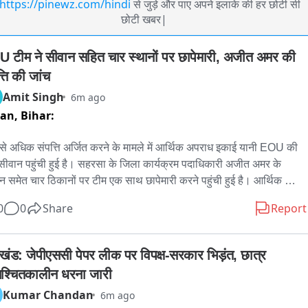
https://pinewz.com/hindi
से जुड़े और पाए अपने इलाके की हर छोटी सी
छोटी खबर|
 टीम ने सीवान सहित चार स्थानों पर छापेमारी, अजीत अमर की 
्ति की जांच
Amit Singh
6m ago
wan,
Bihar:
े अधिक संपत्ति अर्जित करने के मामले में आर्थिक अपराध इकाई यानी EOU की 
सीवान पहुंची हुई है। सहरसा के जिला कार्यक्रम पदाधिकारी अजीत अमर के 
न समेत चार ठिकानों पर टीम एक साथ छापेमारी करने पहुंची हुई है। आर्थिक 
ध इकाई की टीम सीवान जिले के दारौंदा थाना क्षेत्र  के रानीबारी गांव में अजीत 
0
0
Share
Report
के पैतृक आवास पर पहुंची हुई है। हालांकि मकान बंद मिलने के कारण टीम मकान 
ाहर बैठकर चाबी आने का इंतजार कर रही है।पूरे इलाके में सुरक्षा के कड़े इंतजाम 
गए है और मकान के बाहर पुलिस बल की तैनाती की गई है। प्रारंभिक जांच में 
खंड: जेपीएससी पेपर लीक पर विपक्ष-सरकार भिड़ंत, छात्र 
 अमर के पास ज्ञात आय से 72.35 प्रतिशत अधिक, यानी 62 लाख 20 हजार 
श्चितकालीन धरना जारी
ुपये की अतिरिक्त संपत्ति होने के प्रथम दृष्टया साक्ष्य मिलने के बाद यह कार्रवाई 
Kumar Chandan
6m ago
ा रही है। फिलहाल आर्थिक अपराध इकाई की टीमें एक साथ चार स्थानों पर 