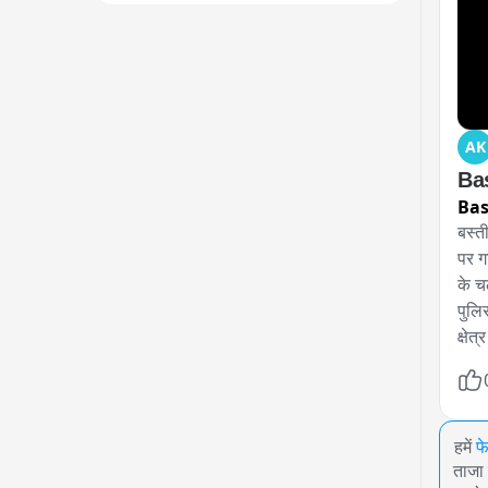
AK
Bast
Bas
बस्त
पर ग
के च
पुलि
क्षेत
हमें
फ
ताजा 