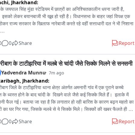
chi,
Jharkhand:
ी ले रही हैं। इनमें सीवान के दारौंदा स्थित पैतृक आवास, सहरसा के नया बाजार 
त किराये का मकान, सहरसा स्थित सरकारी कार्यालय कक्ष और छपरा के गंडक 
ी के जयपाल सिंह मुंडा स्टेडियम में छात्रों का अनिश्चितकालीन धरना जारी है, 
नी स्थित सरकारी आवास शामिल हैं। सभी जगह पुलिस उपाधीक्षक स्तर के 
 इसको लेकर बयानबाजी भी खूब हो रही है। विधानसभा के बाहर जहां विपक्ष एक 
ारियों के नेतृत्व में तलाशी अभियान जारी है।
होकर राज्य सरकार के खिलाफ नारेबाजी करते रहे वहीं सत्ताधारी दल ने भी निशाना 
0
0
Share
Report
ी सुदिव्य सोनू ने प्रतिक्रिया देते हुए कहा, बीजेपी के वरिष्ठ नेता बाबूलाल से आग्रह 
्दे के पीछे से खेलना बंद करें, वार्ता का इतना ही शौक तो अपने महाधिवक्ता की जगह 
 नाम भेजे देते, जो कोचिंग माफिया हैं वार्ता का इतना शौक तो वो अपना नाम भी भेज 
रीबाग के टाटीझरिया में मलबे से चांदी जैसे सिक्के मिलने से सनसनी
 छात्रों से अपने आंदोलन को राजनीतिक दल के पास गिरवी नहीं रखें। छात्रों के मुद्दे 
Yadvendra Munnu
7m ago
ंभीरता से समाधान राज्य सरकार निकालना चाहती है। छद्म राजनीति नहीं 
aribagh,
Jharkhand:
ी। छात्रों का प्रतिनिधिमंडल जब सरकार से बात करना चाहेगा , स्वागत है। 
बाग जिले के टाटीझरिया थाना क्षेत्र अंतर्गत अमनारी गांव में एक पुराने कच्चे 
र आंदोलन के प्रतिनिधिमंडल में किस पूर्व महाधिवक्ता का नाम देखा है, फिर 
के ध्वस्त होने के बाद चांदी के  दिखने वाले जैसे कई सिक्के मिले हैं।  इलाके में 
लाल अपना नाम डाल दें। पहली और दूसरी जेपीएससी में गड़बड़ी कर नौकरी करने 
ी फैल गई। बताया जा रहा है कि लगातार हो रही बारिश के कारण बढ़न महतो का 
 को लेकर बाबूलाल क्या कहेगें。

टी का घर गिर गया, जिसके मलबे से ये सिक्के मिले। सिक्कों की खबर फैलते ही 
 पर ग्रामीणों की भारी भीड़ जुट गई। फिलहाल यह स्पष्ट नहीं है कि सिक्के कितने 
 गाधी यूपीए के नेता हैं, वो भी छात्रों के समस्या का समाधान चाहते हैं। 

0
0
Share
Report
ने हैं और उनकी वास्तविकता क्या है। प्रशासन की ओर से अभी आधिकारिक पुष्टि 
...सुदिव्य सोनू, मंत्री

 की गई है。