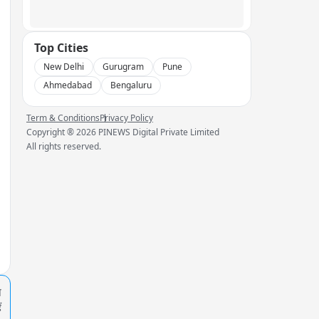
Top Cities
New Delhi
Gurugram
Pune
Ahmedabad
Bengaluru
Term & Conditions
Privacy Policy
Copyright ®
2026
PINEWS Digital Private Limited
All rights reserved.
प
ं