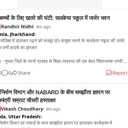
बच्चों के लिए खतरे की घंटी: सलकेया स्कूल में जर्जर भवन
Randhir Nidhi
8m ago
mla,
Jharkhand:
जोखिम में डालकर पढ़ने को मजबूर 85 मासूम! भरनो के सलकेया स्कूल की जर्जर 
त बनी हादसे का इंतजार

ा - गुमला जिले के भरनो प्रखंड से शिक्षा व्यवस्था की एक बेहद चिंताजनक तस्वीर 
े आई है। यहां सलकेया गांव के नव उत्क्रमित मध्य विद्यालय में 85 बच्चे अपनी 
0
0
Share
Report
जोखिम में डालकर पढ़ाई करने को मजबूर हैं। विद्यालय की जर्जर इमारत कभी भी 
 हादसे का कारण बन सकती है, लेकिन जिम्मेदार विभाग अब तक मौन है।

ला जिले के भरनो प्रखंड मुख्यालय से लगभग 25 किलोमीटर दूर स्थित सलकेया 
निर्माण विभाग और NABARD के बीच समझौता ज्ञापन पर 
 का नव उत्क्रमित मध्य विद्यालय बदहाली की मार झेल रहा है। विद्यालय में कुल 85 
यमंत्री सम्राट चौधरी हस्ताक्षर
-छात्राएं नामांकन हैं, लेकिन सात कमरों में से छह कमरे पूरी तरह जर्जर हो चुके हैं। 
Vikash Choudhary
9m ago
ति ऐसी है कि सभी बच्चों की पढ़ाई एक ही कमरे में कराई जा रही है।

ida,
Uttar Pradesh:
ात के मौसम में हालात और भी भयावह हो जाते हैं। छत से लगातार पानी टपकता है, 
र्माण विभाग एवं नाबार्ड के मध्य समझौता ज्ञापन पर हस्ताक्षर कार्यक्रम में 