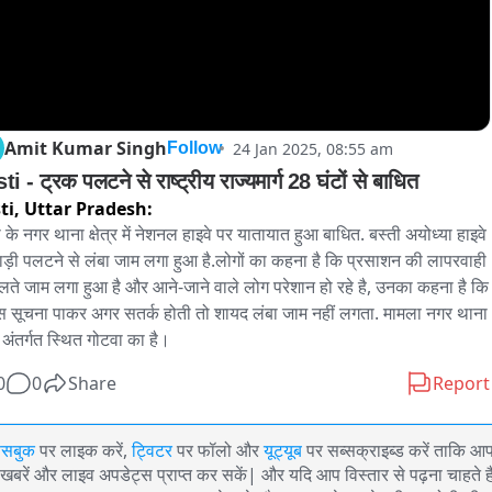
Amit Kumar Singh
24 Jan 2025, 08:55 am
Follow
i - ट्रक पलटने से राष्ट्रीय राज्यमार्ग 28 घंटों से बाधित
ti,
Uttar Pradesh:
ी के नगर थाना क्षेत्र में नेशनल हाइवे पर यातायात हुआ बाधित. बस्ती अयोध्या हाइवे 
ाड़ी पलटने से लंबा जाम लगा हुआ है.लोगों का कहना है कि प्रसाशन की लापरवाही 
लते जाम लगा हुआ है और आने-जाने वाले लोग परेशान हो रहे है, उनका कहना है कि 
स सूचना पाकर अगर सतर्क होती तो शायद लंबा जाम नहीं लगता. मामला नगर थाना 
्र अंतर्गत स्थित गोटवा का है। 
0
0
Share
Report
ेसबुक
पर लाइक करें,
ट्विटर
पर फॉलो और
यूट्यूब
पर सब्सक्राइब्ड करें ताकि आ
खबरें और लाइव अपडेट्स प्राप्त कर सकें| और यदि आप विस्तार से पढ़ना चाहते है