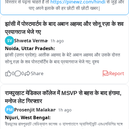
विस्तार से पढ़ना चाहते हैं तो
https://pinewz.com/hindi
से जुड़े और
पाए अपने इलाके की हर छोटी सी छोटी खबर|
झांसी में पोस्टमार्टम के बाद अबान अहमद और सोनू रज़ा के शव 
प्रयागराज भेजे गए
Shweta Verma
SV
1h ago
Noida,
Uttar Pradesh:
झांसी (उत्तर प्रदेश): आतीक अहमद के बेटे अबान अहमद और उसके दोस्त 
सोनू रज़ा के शव पोस्टमॉर्टेम के बाद प्रयागराज भेजे गए; दृश्य
0
0
Share
Report
रामपुरहाट मेडिकल कॉलेज में MSVP से बहस के बाद हंगामा, 
मनोज लेट गिरफ्तार
Prosenjit Malakar
PM
1h ago
Nijuri,
West Bengal:
বীরভূমের রামপুরহাট মেডিক্যাল কলেজ ও হাসপাতালে অ্যাসিস্ট্যান্ট এমএসভিপির সঙ্গে 