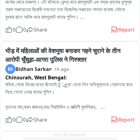
বচসার জেরে চাঞ্চল্য। এই ঘটনাকে কেন্দ্র করে রামপুরহাট এক নম্বর ব্লকের কুসুম্বা 
গ্রাম পঞ্চায়েতের বিরোধী দলনেতা তথা বিজেপির পঞ্চায়েত সদস্য মনোজ লেটকে 
বুধবার রাতে আটক করে রামপুরহাট থানার পুলিশ। 

এই ঘটনার প্রতিবাদে বৃহস্পতিবার বেলা বারোটা নাগাদ রামপুরহাট থানায় জমায়েত হন 
0
0
Share
Report
বিজেপির একাধিক নেতৃত্ব ও কর্মীরা। তাঁরা মনোজ লেটকে কোন অভিযোগে আটক 
করা হয়েছে, সেই বিষয়ে পুলিশের কাছে জানতে চান। কিছুক্ষণ থানায় আলোচনা চলার 
পর পরিস্থিতি স্বাভাবিক হয়।পরে প্রয়োজনীয় প্রক্রিয়া সম্পন্ন করে এদিন সকালে 
भीड़ में महिलाओं की वेशभूषा बनाकर गहने चुराने के तीन 
বিজেপির বিরোধী দলনেতা মনোজ লেটকে ছেড়ে দেয় রামপুরহাট থানার পুলিশ।
आरोपी चुँचुड़ा-आगरा पुलिस ने गिरफ्तार
Bidhan Sarkar
BS
1h ago
Chinsurah,
West Bengal:
মহিলা সেজে ভিরের মধ্যে ছিনতাই,চুঁچুড়া থেকে তিন অভিযুক্তকে গ্রেফতার করে 
নিয়ে গেলো এগরা থানার পুলিশ।

ধৃতদের নাম,করন রাজভর,মহঃ সিরাউদ্দিন ও রুক্মিণী মুদালিয়ার。

ধৃতদের বাড়ি হুগলির চুঁচুড়া থানার নলডাঙা,ব্যান্ডেল লিচুবাগান ও আমবাগান এলাকায়。

0
0
Share
Report
পুলিশ সূত্রে জানা যায়,পূর্ব মেদিনী পুরের এগরা থানা এলাকায় ধর্মিয় অনুষ্ঠানের ভিরে 
ADVERTISEMENT
মিশে মহিলাদের গলার হার শরীরের গয়না চুরি করে অভিযুক্তরা。
