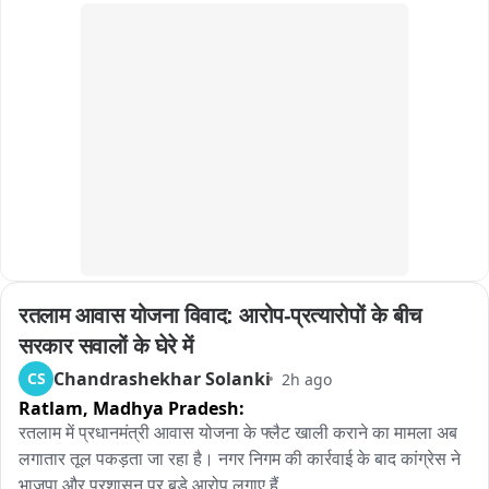
दिक्कतों का सामना करना पड़ रहा है।

प्रशासन और BRO की टीम लगातार मार्ग सुचारू करने के प्रयास में जुटी 
हुई है, लेकिन हाईवे कब तक खुलेगा, इस पर अभी कुछ भी कह पाना मुश्किल 
है।
रतलाम आवास योजना विवाद: आरोप-प्रत्यारोपों के बीच 
सरकार सवालों के घेरे में
Chandrashekhar Solanki
CS
2h ago
Ratlam,
Madhya Pradesh:
रतलाम में प्रधानमंत्री आवास योजना के फ्लैट खाली कराने का मामला अब 
लगातार तूल पकड़ता जा रहा है। नगर निगम की कार्रवाई के बाद कांग्रेस ने 
भाजपा और प्रशासन पर बड़े आरोप लगाए हैं。
