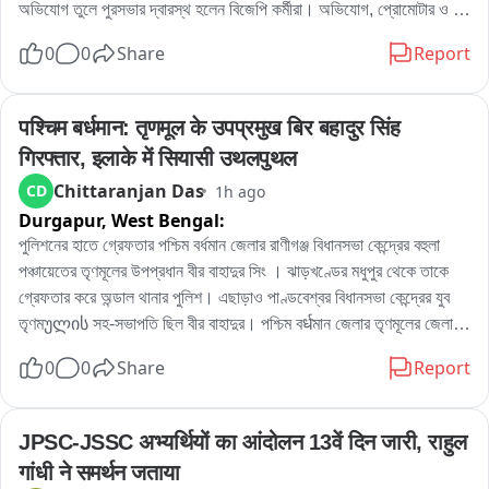
অভিযোগ তুলে পুরসভার দ্বারস্থ হলেন বিজেপি কর্মীরা। অভিযোগ, প্রোমোটার ও 
বিল্ডারদের লাগামছাড়া কাজের জেরে সাধারণ মানুষের যাতায়াত মারাত্মকভাবে ব্যাহত 
0
0
Share
Report
হচ্ছে, বাড়ছে দুর্ঘটনার আশঙ্কাও। বিষয়টি নিয়ে পুরসভায় লিখিত অভিযোগ জমা 
দেওয়ার পাশাপাশি প্রশাসনের হস্তক্ষেপের দাবি জানিয়েছেন তাঁরা。

এলাকার বিজেপি কর্মী রোহিত দে জানান, এলাকাবাসীর অভিযোগের ভিত্তিতেই তাঁরা 
पश्चिम बर्धमान: तृणमूल के उपप्रमुख बिर बहादुर सिंह 
পুরসভায় স্মারকলিপি জমা দিয়েছেন। তাঁর দাবি, নির্মাণসামগ্রী মাসের পর মাস রাস্তার 
गिरफ्तार, इलाके में सियासी उथलपुथल
উপর পড়ে থাকায় রাস্তা কার্যত সরু হয়ে গিয়েছে। বর্ষাকালে বালি ও অন্যান্য সামগ্রী 
Chittaranjan Das
CD
1h ago
নিকাশি ব্যবস্থা আটকে দিচ্ছে, ফলে জল জমার সমস্যাও বাড়ছে। রাতের অন্ধকারে 
Durgapur,
West Bengal:
ভারী ডাম্পার ও লরিতে মালপত্র নামানোর ফলে রাস্তারও ক্ষতি হচ্ছে বলে অভিযোগ 
করেন তিনি। প্রশাসনের তরফে প্রয়োজনীয় ব্যবস্থা নেওয়ার দাবি জানিয়ে তিনি 
পুলিশনের হাতে গ্রেফতার পশ্চিম বর্ধমান জেলার রাণীগঞ্জ বিধানসভা কেন্দ্রের বহুলা 
বলেন, আইনি পথেই এই সমস্যার সমাধান চান তাঁরা。

পঞ্চায়েতের তৃণমূলের উপপ্রধান বীর বাহাদুর সিং । ঝাড়খণ্ডের মধুপুর থেকে তাকে 
অন্যদিকে আর এক বিজেপি কর্মী অভিজিৎ বিশ্বাসের অভিযোগ, দীর্ঘদিন ধরে এই 
গ্রেফতার করে অন্ডাল থানার পুলিশ। এছাড়াও পাণ্ডবেশ্বর বিধানসভা কেন্দ্রের যুব 
পরিস্থিতি চললেও কোনও কার্যকর পদক্ষেপ নেওয়া হয়নি। তাঁর দাবি, নির্মাণস্থলে বড় 
তৃণমულის সহ-সভাপতি ছিল বীর বাহাদুর। পশ্চিম বर्धমান জেলার তৃণমূলের জেলা 
বড় কাঠের বোর্ড ও পেরেক ছড়িয়ে থাকায় শিশু-সহ পথচলতি মানুষের আহত হওয়ার 
সভাপতিপত্তি তথা পাণ্ডবেশ্বরের তৃণমূল প্রার্থী নরেন্দ্রনাথ চক্রবর্তীর খাস লোক 
0
0
Share
Report
আশঙ্কা রয়েছে। নিত্যদিন ছোটখাটো দুর্ঘটনাও ঘটছে। 그는 অভিযোগ করেন, 
বলেও পরিচিত ছিল এই বীর বাহাদুর। এলাকায় সন্ত্রাস তোলাবাজি সহ একাধিক 
অতীতে প্রভাবশালীদের মদতে এই ধরনের অনিয়ম চলেছে। বর্তমান প্রশাসনের কাছে 
অভিযোগে গ্রেফতার এই বীর বাহাদুর。
দ্রুত ব্যবস্থা নিয়ে রাস্তা দখলমুক্ত ও নিরাপদ করার আবেদন জানান তিনি。

JPSC-JSSC अभ्यर्थियों का आंदोलन 13वें दिन जारी, राहुल 
বিজেপির দাবি, রাস্তা থেকে অবিলম্বে নির্মাণসামগ্রী সরিয়ে স্বাভাবিক যান চলাচল 
गांधी ने समर्थन जताया
নিশ্চিত করতে হবে এবং ভবিষ্যতে যাতে জনসাধারণের ভোগান্তি না হয়, সে বিষয়ে 