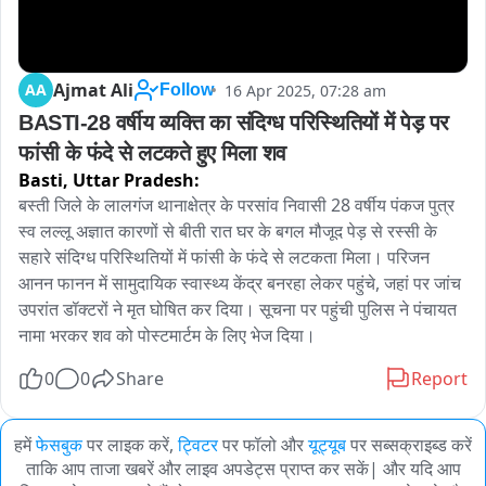
Ajmat Ali
AA
16 Apr 2025, 07:28 am
Follow
BASTI-28 वर्षीय व्यक्ति का संदिग्ध परिस्थितियों में पेड़ पर 
फांसी के फंदे से लटकते हुए मिला शव
Basti,
Uttar Pradesh:
बस्ती जिले के लालगंज थानाक्षेत्र के परसांव निवासी 28 वर्षीय पंकज पुत्र 
स्व लल्लू अज्ञात कारणों से बीती रात घर के बगल मौजूद पेड़ से रस्सी के 
सहारे संदिग्ध परिस्थितियों में फांसी के फंदे से लटकता मिला। परिजन 
आनन फानन में सामुदायिक स्वास्थ्य केंद्र बनरहा लेकर पहुंचे, जहां पर जांच 
उपरांत डॉक्टरों ने मृत घोषित कर दिया। सूचना पर पहुंची पुलिस ने पंचायत 
नामा भरकर शव को पोस्टमार्टम के लिए भेज दिया।
0
0
Share
Report
हमें
फेसबुक
पर लाइक करें,
ट्विटर
पर फॉलो और
यूट्यूब
पर सब्सक्राइब्ड करें
ताकि आप ताजा खबरें और लाइव अपडेट्स प्राप्त कर सकें| और यदि आप