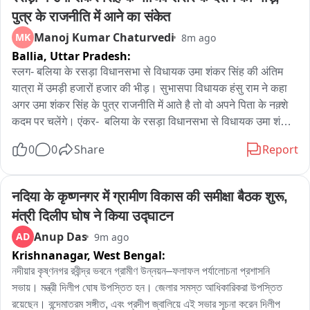
पुत्र के राजनीति में आने का संकेत
Manoj Kumar Chaturvedi
MK
8m ago
Ballia,
Uttar Pradesh:
स्लग- बलिया के रसड़ा विधानसभा से विधायक उमा शंकर सिंह की अंतिम 
यात्रा में उमड़ी हजारों हजार की भीड़। सुभासपा विधायक हंसु राम ने कहा 
अगर उमा शंकर सिंह के पुत्र राजनीति में आते है तो वो अपने पिता के नक़्शे 
कदम पर चलेंगे। एंकर-  बलिया के रसड़ा विधानसभा से विधायक उमा शंकर 
सिंह का पार्थिव शरीर देर रात उनके पैतृक गाँव पहुंचा जहाँ सुबह से ही उनके 
0
0
Share
Report
अंतिम-final दर्शन के लिए उनके चाहने वालों की भीड़ लगी हुई है। हर कोई 
अपने नेता को नम आखों से विदा कर रहा है। वहीं उमा शंकर सिंह की अंतिम 
यात्रा में हजारों हजार लोगों शामिल हुए है। बसपा विधायक उमा शंकर सिंह 
नदिया के कृष्णनगर में ग्रामीण विकास की समीक्षा बैठक शुरू, 
के अंतिम दर्शन को आये बेलथरारोड विधान सभा से सुभासपा के विधायक हंसु 
मंत्री दिलीप घोष ने किया उद्घाटन
राम ने कहा कि उमा शंकर सिंह के पुत्र अगर राजनीति में आते है तो वो अपने 
Anup Das
AD
9m ago
पिता के नक़्शे कदम पर चलेंगे। यहाँ पर मैं उमा शंकर जी को श्रद्धांजलि देने 
Krishnanagar,
West Bengal:
के लिए आया हुआ था। यहाँ पर उमादा जन सैलाब इस बात का द्योतक है की 
उमा शंकर सिंह कितना लोकप्रिय थे। वे सर्व समाज के साथ साथ दलित 
নদীয়ার কৃষ্ণনগর রবীন্দ্র ভবনে গ্রামীণ উন্নয়ন–ফলাফল পর্যালোচনা প্রশাসনি 
शोषित पीड़ित सभी के वो नेता थे। हम लोगों के साथ विधान सभा में रहते थे. 
সভায়। মন্ত্রী দিলীপ ঘোষ উপস্তিত হন। জেলার সমস্ত আধিকারিকরা উপস্তিত 
विधान सभा में भी सबके साथ वही मधुरता वही सहजता दिखाती थी. हमेशा 
রয়েছেন। বন্দেমাতরম সঙ্গীত, এবং প্রদীপ জ্বালিয়ে এই সভার সূচনা করেন দিলীপ 