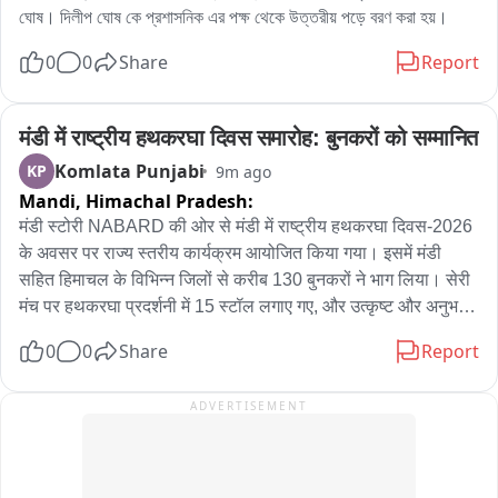
एक दूसरे का हल चाल जानकर उनकी मदद करने की कोशिश करते थे। वह 
ঘোষ। দিলীপ ঘোষ কে প্রশাসনিক এর পক্ষ থেকে উত্তরীয় পড়ে বরণ করা হয়।
हमेशा याद आएंगे। अगर उमा शंकर सिंह के लड़के प्रिंस आगे आते है चुनाव 
0
0
Share
Report
लड़ते है तो वे निश्चय ही पिता के नक़्शे कदम पर चलेंगे और इस क्षेत्र का 
विकास ही नहीं पूर्वांचल का अच्छा नेता साबित होंगे।
मंडी में राष्ट्रीय हथकरघा दिवस समारोह: बुनकरों को सम्मानित
Komlata Punjabi
KP
9m ago
Mandi,
Himachal Pradesh:
मंडी स्टोरी NABARD की ओर से मंडी में राष्ट्रीय हथकरघा दिवस-2026 
के अवसर पर राज्य स्तरीय कार्यक्रम आयोजित किया गया। इसमें मंडी 
सहित हिमाचल के विभिन्न जिलों से करीब 130 बुनकरों ने भाग लिया। सेरी 
मंच पर हथकरघा प्रदर्शनी में 15 स्टॉल लगाए गए, और उत्कृष्ट और अनुभवी 
बुनकरों को सम्मानित भी किया गया। वहीं, केंद्रीय विद्यालय मंडी में 
0
0
Share
Report
आयोजित निबंध लेखन और चित्रकला प्रतियोगिता के विजेता विद्यार्थियों को 
प्रमाण पत्र, स्मृति चिन्ह और 3 हजार, 2 हजार तथा 1 हजार रुपये के नकद 
ADVERTISEMENT
पुरस्कार दिए गए... NABARD के मुख्य महाप्रबंधक डॉ. विवेक पथानिया