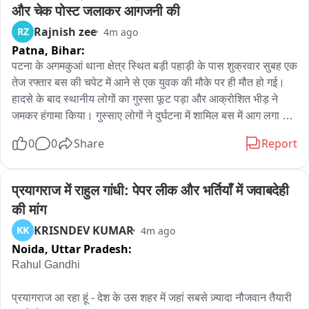
और चेक पोस्ट जलाकर आगजनी की
Rajnish zee
RZ
4m ago
Patna,
Bihar:
पटना के अगमकुआं थाना क्षेत्र स्थित बड़ी पहाड़ी के पास शुक्रवार सुबह एक 
तेज रफ्तार बस की चपेट में आने से एक युवक की मौके पर ही मौत हो गई। 
हादसे के बाद स्थानीय लोगों का गुस्सा फूट पड़ा और आक्रोशित भीड़ ने 
जमकर हंगामा किया। गुस्साए लोगों ने दुर्घटना में शामिल बस में आग लगा 
दी। इसके बाद स्थिति और बिगड़ गई तथा भीड़ ने करीब एक दर्जन वाहनों को 
0
0
Share
Report
आग के हवाले कर दिया। वहीं, चेक पोस्ट के पास खड़ी पुलिस की दो गाड़ियों 
में भी आग लगा दी गई। घटना के बाद इलाके में अफरा-तफरी मच गई और 
पटना बाईपास पर यातायात पूरी तरह ठप हो गया। सूचना मिलते ही बाईपास 
प्रयागराज में राहुल गांधी: पेपर लीक और भर्तियाँ में जवाबदेही 
यातायात थाना और अगमकुआं थाना की पुलिस मौके पर पहुंची। पुलिस 
की मांग
अधिकारियों द्वारा आक्रोशित लोगों को शांत कराने और स्थिति को नियंत्रित 
KRISNDEV KUMAR
KK
4m ago
करने का प्रयास किया जा रहा है। तनावपूर्ण हालात को देखते हुए इलाके में 
Noida,
Uttar Pradesh:
भारी संख्या में पुलिस बल की तैनाती कर दी गई है.
Rahul Gandhi

प्रयागराज आ रहा हूं - देश के उस शहर में जहां सबसे ज़्यादा नौजवान तैयारी 