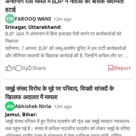
अनंतनाग रैली मामले में BJP ने नेताओं की बेसिक सदस्यता 
हटाई
FAROOQ WANI
FW
12m ago
Srinagar,
Uttarakhand:
BJP J&K ने अनंतनाग में बिना इजाज़त रैली करने पर कार्यकर्ताओं को 
निकाला

श्रीनगर, 7 अगस्त: BJP की जम्मू-कश्मीर यूनिट ने उन पार्टी कार्यकर्ताओं 
और सीनियर सदस्यों के खिलाफ़ कार्रवाई की है, जिन्होंने कथित तौर पर 5 
अगस्त को अनंतनाग के खानाबल में पार्टी के अनंतनाग ऑफिस की इजाज़त 
0
0
Share
Report
के बिना एक रैली आयोजित की थी।

यह कार्रवाई रैली के दौरान कथित तौर पर आपत्तिजनक नारे लगाने और 
टिप्पणियाँ करने के बाद की गई है, जिनमें कश्मीर में माताओं और बहनों के 
जमुई संसद विरोध के मुद्दे पर परिवाद, विपक्षी सांसदों के 
नामों को निशाना बनाकर की गई टिप्पणियाँ भी शामिल थीं।

खिलाफ अदालत में मामला
इस विवाद के बाद, BJP J&K लीडरशिप ने इसमें शामिल लोगों को पार्टी की 
Abhishek Nirla
AN
12m ago
बेसिक मेंबरशिप से हटा दिया है। पार्टी ने खुद को इस घटना से अलग कर 
Jamui,
Bihar:
लिया है और साफ़ कर दिया है कि ऐसा व्यवहार स्वीकार्य नहीं है।

इस घटना पर समाज के विभिन्न वर्गों और राजनीतिक दलों की ओर से तीखी 
जमुई संसद परिसर में हुए विरोध प्रदर्शन की गूंज अब जमुई व्यवहार न्यायालय 
प्रतिक्रियाएँ आईं और कई नेताओं ने रैली के दौरान की गई टिप्पणियों को 
तक पहुंच गई है। संसद में कथित नाटकीय प्रदर्शन को लेकर जमुई के वरिष्ठ 
लेकर BJP पर सवाल उठाए।

अधिवक्ता राजीव रंजन ने लोकसभा में नेता प्रतिपक्ष राहुल गांधी, पूर्णिया 