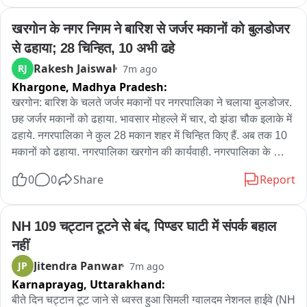
पर पहुंचकर यातायात सुचारु कराने का प्रयास किया
खरगोन के नगर निगम ने बारिश से जर्जर मकानों को बुलडोजर 
से ढहाया; 28 चिन्हित, 10 अभी ढहे
Rakesh Jaiswal
RJ
7m ago
Khargone,
Madhya Pradesh:
खरगोन: बारिश के चलते जर्जर मकानों पर नगरपालिका ने चलाया बुलडोजर. 
छह जर्जर मकानों को ढहाया. भावसार मोहल्ले में चार, दो झंडा चौक इलाके में 
ढहाये. नगरपालिका ने कुल 28 मकान शहर में चिन्हित किए हैं. अब तक 10 
मकानों को ढहाया. नगरपालिका खरगोन की कार्यवाही. नगरपालिका के 
स्वास्थ्य अधिकारी प्रकाश चीते ने बताया कि जर्जर 28 मकान चिन्हित किए 
0
0
Share
Report
गए थे. सभी को आठ-आठ नोटिस दे दिए गए हैं. अब मकानों तोड़ने की 
कार्यवाही की जा रही है. आज छह मकानों तोड़ा गया है. अब तक दस मकान 
तोड़ दिए हैं. कुछ लोग खुद मकान, दुकानदार हटा रहे हैं. नहीं हटाए तो आगे भी 
NH 109 चट्टान टूटने से बंद, पिण्डर घाटी में संपर्क बहाल 
कार्यवाही जारी रहेगी. आज जेसीबी से हटाने मकान खरगोन के शिवडोला मार्ग 
नहीं
में भी आ रहे थे.
Jitendra Panwar
JP
7m ago
Karnaprayag,
Uttarakhand:
बीते दिन चट्टान टूट जाने से ध्वस्त हुआ सिमली ग्वालदम नेशनल हाईवे (NH 