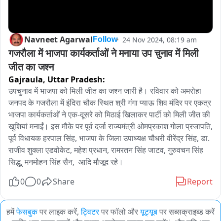
Navneet Agarwal
24 Nov 2024, 08:19 am
Follow
गजरौला में भाजपा कार्यकर्ताओं ने मनाया उप चुनाव में मिली 
जीत का जश्न
Gajraula,
Uttar Pradesh:
उपचुनाव में भाजपा को मिली जीत का जश्न जारी है। रविवार को अमरोहा 
जनपद के गजरौला में इंदिरा चौक स्थित श्री गंगा प्याऊ शिव मंदिर पर एकत्र 
भाजपा कार्यकर्ताओं ने एक-दूसरे को मिठाई खिलाकर पार्टी को मिली जीत की 
खुशियां मनाईं। इस मौके पर पूर्व दर्जा राज्यमंत्री ओमप्रकाश गोला प्रजापति, 
पूर्व विधायक हरपाल सिंह, भाजपा के जिला उपाध्यक्ष चौधरी वीरेंद्र सिंह, डा. 
राजीव शुक्ला एडवोकेट, महेश प्रधान, रामरतन सिंह जाटव, गुरुवचन सिंह 
सिद्धू, मनमोहन सिंह सैन,  आदि मौजूद रहे।
0
0
Share
Report
हमें
फेसबुक
पर लाइक करें,
ट्विटर
पर फॉलो और
यूट्यूब
पर सब्सक्राइब्ड करें