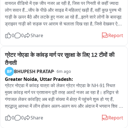
वायरल वीडियो में एक जीप नजर आ रही है, जिस पर गिनती से कहीं ज्यादा 
लोग सवार हैं...जीप के पीछे और साइड में महिलाएं खड़ी हैं, वहीं कुछ पुरुष भी 
गाड़ी के ऊपर बैठे और लटके हुए नजर आ रहे हैं...इतने सारे लोगों के बावजूद 
ड्राइवर गाड़ी को सड़क पर आराम से चलाता दिख रहा है, जिसे देखकर ऐसा 
लगता है जैसे पूरे मोहल्ले या गांव के लोग एक साथ किसी शादी-समारोह में जा 
0
0
Share
Report
रहे हों

एक जीप पर सारा मोहल्ला

ड्राइवर की स्किल देख घूम गया दिमाग
ग्रेटर नोएडा के कांवड़ मार्ग पर सुरक्षा के लिए 12 टीमों की 
तैनाती
BHUPESH PRATAP
BP
6m ago
Greater Noida,
Uttar Pradesh:
ग्रेटर नोएडा में कांवड़ यात्रा को लेकर ग्रेटर नोएडा के NH-91 स्थित 
मुख्य कांवड़ मार्ग पर प्रशासन पूरी तरह अलर्ट नजर आ रहा है। हरिद्वार से 
गंगाजल लेकर कांवड़िए अब बड़ी संख्या में क्षेत्र में पहुंचने शुरू हो गए हैं, 
श्रद्धालु आस्था में लीन होकर अलग-अलग रूप और अंदाज में भगवान शिव की 
भक्ति करते दिखाई दे रहे हैं। कांवड़ियों की सुविधा और सुरक्षा के लिए दादरी 
0
0
Share
Report
तहसील प्रशासन की ओर से विशेष इंतजाम किए गए हैं। 
