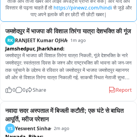
ताकि आप ताजा खबरें और लाइव अपडेट्स प्राप्त कर सकें| और यदि आप
विस्तार से पढ़ना चाहते हैं तो
https://pinewz.com/hindi
से जुड़े और
पाए अपने इलाके की हर छोटी सी छोटी खबर|
जमशेदपुर में भाजपा की विशाल तिरंगा यात्रा देशभक्ति की गूंज
RANJEET Kumar OJHA
RK
1m ago
Jamshedpur,
Jharkhand:
जमशेदपुर में भाजपा की विशाल तिरंगा यात्रा निकली, गूंजे देशभक्ति के नारे

जमशेदपुर: स्वतंत्रता दिवस के जश्न और राष्ट्रभक्ति की भावना को जन-जन 
तक पहुंचाने के उद्देश्य से रविवार को जमशेदपुर में भाजपा जमशेदपुर महानगर 
की ओर से विशाल तिरंगा यात्रा निकाली गई. साकची स्थित नेताजी सुभाष 
मैदान (आम बागान) से शुरू हुई यात्रा में बड़ी संख्या में भाजपा कार्यकर्ताओं, 
0
0
Share
Report
समर्थकों और शहरवासियों ने हिस्सा लिया. हाथों में तिरंगा लेकर लोग 
देशभक्ति के नारों के साथ यात्रा में शामिल हुए. साकची से जमशेदपुर अक्षेस 
कार्यालय गोलचक्कर तक निकली यात्रा के दौरान पूरा मार्ग तिरंगों से पट 
नवादा सदर अस्पताल में बिजली कटौती; एक घंटे से बाधित 
गया. देशभक्ति गीतों और नारों से माहौल उत्साहपूर्ण बना रहा. कार्यक्रम में पूर्व 
आपूर्ति, मरीज परेशान
मुख्यमंत्री रघुवर दास, जमशेदपुर सांसद विद्युत वरण महतो, भाजपा के पूर्व 
Yeswent Sinha
YS
2m ago
प्रदेश अध्यक्ष डॉ. दिनेशानंद गोस्वामी और जमशेदपुर पूर्वी की विधायक पूर्णिमा 
Nawada,
Bihar:
साहू समेत कई प्रमुख नेता शामिल हुए. सांसद विद्युत वरण महतो ने कहा कि 