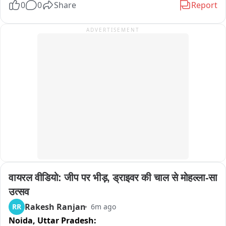
0
0
Share
Report
उसे इंजेक्शन देकर तत्काल अस्पताल रेफर किया गया था। पुलिस अब 
परिजनों के आरोप और उपचार संबंधी तथ्यों की जांच कर रही है。
ADVERTISEMENT
वायरल वीडियो: जीप पर भीड़, ड्राइवर की चाल से मोहल्ला-सा 
उत्सव
Rakesh Ranjan
RR
6m ago
Noida,
Uttar Pradesh: