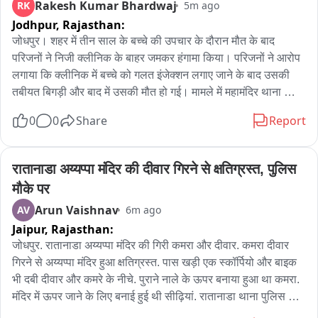
Rakesh Kumar Bhardwaj
RK
5m ago
रामघाट से जारोठी कावड़ लेकर जा रहा संजय कुमार,
Jodhpur,
Rajasthan:
जोधपुर। शहर में तीन साल के बच्चे की उपचार के दौरान मौत के बाद 
परिजनों ने निजी क्लीनिक के बाहर जमकर हंगामा किया। परिजनों ने आरोप 
लगाया कि क्लीनिक में बच्चे को गलत इंजेक्शन लगाए जाने के बाद उसकी 
तबीयत बिगड़ी और बाद में उसकी मौत हो गई। मामले में महामंदिर थाना 
पुलिस ने रिपोर्ट दर्ज कर जांच शुरू कर दी है।

0
0
Share
Report
जानकारी के अनुसार बावड़ी निवासी तीन वर्षीय जियांश पुत्र अनीश आचार्य 
अपने नाना के पास रह रहा था। शनिवार को तबीयत बिगड़ने पर परिजन उसे 
पहले मानजी का हत्था क्षेत्र स्थित राज धारीवाल क्लीनिक लेकर पहुंचे। यहां 
रातानाडा अय्यप्पा मंदिर की दीवार गिरने से क्षतिग्रस्त, पुलिस 
उपचार के बाद भी बच्चे की हालत में सुधार नहीं हुआ। इसके बाद उसे उम्मेद 
मौके पर
अस्पताल रेफर किया गया, जहां चिकित्सकों ने उसे मृत घोषित कर दिया।

Arun Vaishnav
AV
6m ago
बच्चे की मौत की सूचना मिलते ही परिजन वापस निजी क्लीनिक पहुंचे और 
Jaipur,
Rajasthan:
गलत इंजेक्शन लगाने का आरोप लगाते हुए हंगामा किया। सूचना पर महामंदिर 
थाना पुलिस मौके पर पहुंची और समझाइश कर मामला शांत करवाया। पुलिस 
जोधपुर. रातानाडा अय्यप्पा मंदिर की गिरी कमरा और दीवार. कमरा दीवार 
ने शव को महात्मा गांधी अस्पताल की मोर्चरी में रखवाया है। पोस्टमार्टम की 
गिरने से अय्यप्पा मंदिर हुआ क्षतिग्रस्त. पास खड़ी एक स्कॉर्पियो और बाइक 
प्रक्रिया को लेकर अस्पताल प्रशासन और संबंधित जिम्मेदारों से संपर्क 
भी दबी दीवार और कमरे के नीचे. पुराने नाले के ऊपर बनाया हुआ था कमरा. 
किया जा रहा है。

मंदिर में ऊपर जाने के लिए बनाई हुई थी सीढ़ियां. रातानाडा थाना पुलिस मौके 
वहीं निजी क्लीनिक संचालक का कहना है कि बच्चे की हालत गंभीर होने पर 
पर पहुंची. समीप आया हुआ है इंडियन ऑयल का पेट्रोल पंप.