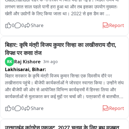
लगभग सात साल पहले पानी हरा हुआ था और तब इसका उपयोग मुख्यतः 
खेती और उद्योगों के लिए किया जाता था। 2022 से इस डैम का 
पानीgadchandur शहर की लगभग 50 हजार आबादी को प्यास के लिए 
0
0
Share
Report
दिया जा रहा है। पानी के रंग बदलने से नागरिकों में भ्रम और चिंता है। 
परिस्थिती स्पष्ट होने तक पानी को पीने के लिए इस्तेमाल न करने की सलाह 
Gadchandur Nagar Parishad ने नागरिकों को दी है। अब यह प्रश्न 
बिहार: कृषि मंत्री विजय कुमार सिन्हा का लखीसराय दौरा, 
उठ रहे हैं कि पानी क्यों बदला, इसका सExact कारण क्या है और क्या 
विपक्ष पर कसा तंज
नागरिकों के स्वास्थ्य को खतरा है।
Raj Kishore
RK
3m ago
Lakhisarai,
Bihar:
बिहार सरकार के कृषि मंत्री विजय कुमार सिन्हा एक दिवसीय दौरे पर 
लखीसराय पहुंचे। बीजेपी कार्यकर्ताओं ने जोरदार स्वागत किया। उन्होंने संघ 
और बीजेपी की ओर से आयोजित विभिन्न कार्यक्रमों में हिस्सा लिया और 
कार्यकर्ताओं से मुलाकात कर कई मुद्दों पर चर्चा की। पत्रकारों से बातचीत के 
दौरान उन्होंने नेता प्रतिपक्ष तेजस्वी यादव पर निशाना साधा। कहा कि 
0
0
Share
Report
तेजस्वी यादव को नेता प्रतिपक्ष की भूमिका अच्छी तरह निभानी चाहिए। 
सरकार अपराध और भ्रष्टाचार के मुद्दे पर पूरी तरह गंभीर है और इन मामलों में 
कार्रवाई जारी है। सरकार का उद्देश्य कानून-व्यवस्था मजबूत करना और 
उत्तराखंड कांग्रेस एकजुट, 2027 चुनाव के लिए बूथ मजबूत 