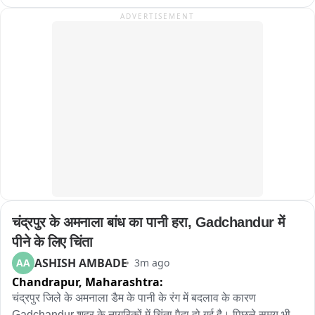
झाले असून धरणात सध्या अर्धा टीएमसी पाणीसाठा निर्माण झाला आहे.. धरण 
ADVERTISEMENT
भरल्यामुळे सातारकरांचा पाणी प्रश्न संपुष्टात आला आहे.. कास धरणाच्या 
सांडव्यावरील पायऱ्यावरून पडणारे पाणी पर्यटकांना आकर्षित करत आहे.. 
त्यामुळे या परिसरात पर्यटक गर्दी करू लागले आहेत ..
चंद्रपुर के अमनाला बांध का पानी हरा, Gadchandur में 
पीने के लिए चिंता
ASHISH AMBADE
AA
3m ago
Chandrapur,
Maharashtra:
चंद्रपुर जिले के अमनाला डैम के पानी के रंग में बदलाव के कारण 
Gadchandur शहर के नागरिकों में चिंता पैदा हो गई है। पिछले समय भी 