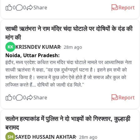
संवेदना। पार्टी के प्रति उनकी निष्ठा की जितनी भी तारीफ की जाये वह कम 
0
0
Share
Report
है। उनका पूरा परिवार बी.एस.पी. परिवार की तरह है तथा उनके परिवार के 
सभी लोग मुझे बड़ी बहन की तरह ही पूरा आदर-सम्मान देते हैं। उनके पुत्र से 
लगातार सम्पर्क बने रहने के दौरान ही आज शाम उनके देहान्त की ख़बर उनके 
साध्वी ऋतंभरा ने राम मंदिर चंदा घोटाले पर दोषियों के दंड की 
पुत्र से ही मिली। इस दुख की घड़ी में मैं व पूरी पार्टी उनके व उनके परिवार 
मांग की
के साथ है तथा उन्हें किसी भी प्रकार से हिम्मत नहीं हारना है बल्कि इस 
KRISNDEV KUMAR
KK
28m ago
परिस्थिति का सामना करते हुये आगे बढ़ना है। कुदरत उन सभी लोगों को इस 
Noida,
Uttar Pradesh:
दुख को सहन करने की शक्ति दे।
इंदौर, मध्य प्रदेश: कथित राम मंदिर चंदा घोटाले मामले पर आध्यात्मिक नेता 
साध्वी ऋतंभरा ने कहा, "वह एक दु्र्भाग्यपूर्ण घटना है। इसने हम सभी को 
शर्मसार किया है। समाज में कुछ लोग ऐसे होते हैं जो समाज और कुल को 
लज्जित करते हैं... दोषियों को जल्दी दंड मिले."
0
0
Share
Report
सलोन हत्याकांड में पुलिस ने दो भाइयों को गिरफ्तार, कुल्हाड़ी 
बरामद
SAYED HUSSAIN AKHTAR
SH
28m ago