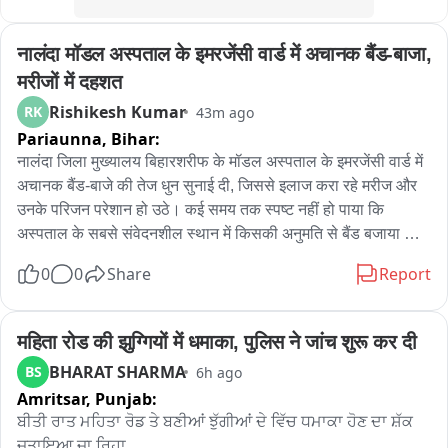
आरोपियों पर 25-25 हजार का इनाम घोषित किया था। पुलिस लगातार 
उनकी तलाश में दबिश दे रही थी।

नालंदा मॉडल अस्पताल के इमरजेंसी वार्ड में अचानक बैंड-बाजा, 
मुठभेड़ के बाद पुलिस ने दोनों आरोपियों के कब्जे से हथियार और अन्य सामान 
भी बरामद किया है। पुलिस अब उनसे पूछताछ कर लूटकांड और अन्य 
मरीजों में दहशत
आपराधिक घटनाओं में उनकी संलिप्तता की जांच कर रही है。
Rishikesh Kumar
RK
43m ago
Pariaunna,
Bihar:
नालंदा जिला मुख्यालय बिहारशरीफ के मॉडल अस्पताल के इमरजेंसी वार्ड में 
अचानक बैंड-बाजे की तेज धुन सुनाई दी, जिससे इलाज करा रहे मरीज और 
उनके परिजन परेशान हो उठे। कई समय तक स्पष्ट नहीं हो पाया कि 
अस्पताल के सबसे संवेदनशील स्थान में किसकी अनुमति से बैंड बजाया 
गया। इमरजेंसी वार्ड में बैंड-बाजा की आवाज सुनते ही अफरा-तफरी का 
0
0
Share
Report
माहौल बन गया। तेज संगीत से मरीजों और उनके परिजनों को भारी परेशानी 
हुई। कहा गया कि अस्पताल परिसर से लंगोट अर्पण जुलूस निकाला जा रहा 
था, जिसके चलते वे बैंड बजा रहे थे। मगर सवाल उठ रहा है कि इमरजेंसी 
महिता रोड की झुग्गियों में धमाका, पुलिस ने जांच शुरू कर दी
वार्ड के भीतर बैंड बजाने की अनुमति किसने दी। मरीजों के परिजनों ने कहा 
BHARAT SHARMA
BS
6h ago
कि तेज आवाज के कारण गंभीर मरीजों को दिक्कत हुई है और अस्पताल में 
Amritsar,
Punjab:
शांति और अनुशासन जरूरी है। मॉडल अस्पताल के उपाधीक्षक राजीव रंजन 
ਬੀਤੀ ਰਾਤ ਮਹਿਤਾ ਰੋਡ ਤੇ ਬਣੀਆਂ ਝੁੱਗੀਆਂ ਦੇ ਵਿੱਚ ਧਮਾਕਾ ਹੋਣ ਦਾ ਸ਼ੱਕ 
ने बताया कि जैसे ही बैंड बजने की सूचना मिली, उसे बाहर हटवा दिया गया। 
ਜਤਾਇਆ ਜਾ ਰਿਹਾ
