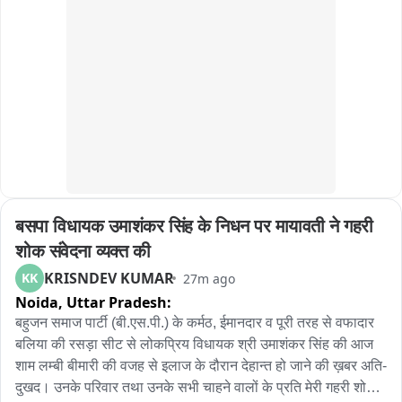
बरामद मोटरसाइकिल को एमवी एक्ट की धारा 207 में सीज किया गया

आरोपी संदीप राजपूत बृजेश राजपूत अनुज नितिन अरेस्ट
बसपा विधायक उमाशंकर सिंह के निधन पर मायावती ने गहरी 
शोक संवेदना व्यक्त की
KRISNDEV KUMAR
KK
27m ago
Noida,
Uttar Pradesh:
बहुजन समाज पार्टी (बी.एस.पी.) के कर्मठ, ईमानदार व पूरी तरह से वफादार 
बलिया की रसड़ा सीट से लोकप्रिय विधायक श्री उमाशंकर सिंह की आज 
शाम लम्बी बीमारी की वजह से इलाज के दौरान देहान्त हो जाने की ख़बर अति-
दुखद। उनके परिवार तथा उनके सभी चाहने वालों के प्रति मेरी गहरी शोक 