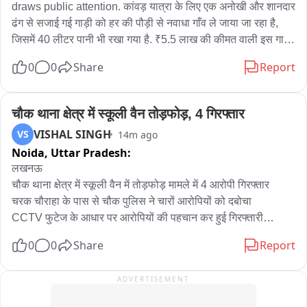
draws public attention. कांवड़ यात्रा के लिए एक अनोखी और शानदार 
ढंग से सजाई गई गाड़ी को हर की पौड़ी से नवाधा गाँव ले जाया जा रहा है, 
जिसमें 40 लीटर पानी भी रखा गया है. ₹5.5 लाख की कीमत वाली इस गाड़ी 
को ₹7 से 8 लाख की लागत से कस्टमाइज़ किया गया है. इसकी खासियतें हैं 
0
0
Share
Report
- 'महाकाल' लिखी नंबर प्लेट, ड्राइविंग सीट पर हनुमान जी और उनके बगल 
में गणेश जी की मूर्ति, और रात में चलने पर दिखने वाली गंगा जी की 20-25 
फुट ऊँची मूर्ति. हाथ से की गई सजावट के साथ इस गाड़ी को तैयार करने में 
चौक थाना क्षेत्र में स्कूली वैन तोड़फोड़, 4 गिरफ्तार
2 से 2.5 महीने लगे. यह गाड़ी आकर्षण का केंद्र बन गई है जहाँ भी यह जाती 
VISHAL SINGH
VS
14m ago
है, लोग इसे देखने के लिए उमड़ पड़ते हैं और इसकी तारीफ़ करते हैं. गाड़ी के 
Noida,
Uttar Pradesh:
मालिक इसकी सफलता और लोगों से मिल रहे प्यार का श्रेय देवी-देवताओं के 
लखनऊ

आशीर्वाद को देते हैं。
चौक थाना क्षेत्र में स्कूली वैन में तोड़फोड़ मामले में 4 आरोपी गिरफ्तार

चरक चौराहा के पास से चौक पुलिस ने चारों आरोपियों को दबोचा

CCTV फुटेज के आधार पर आरोपियों की पहचान कर हुई गिरफ्तारी

आरोपियों ने 3 अगस्त को ईको वैन में तोड़फोड़ की थी

0
0
Share
Report
मामले में चौक थाने में बीएनएस की संबंधित धाराओं में मुकदमा दर्ज था

पुलिस ने घटना में प्रयुक्त मोटरसाइकिल भी बरामद की

ADVERTISEMENT
गिरफ्तार आरोपियों की उम्र 18 से 22 वर्ष के बीच बताई जा रही

चारों आरोपी उन्नाव के हसनगंज थाना क्षेत्र के रहने वाले हैं
