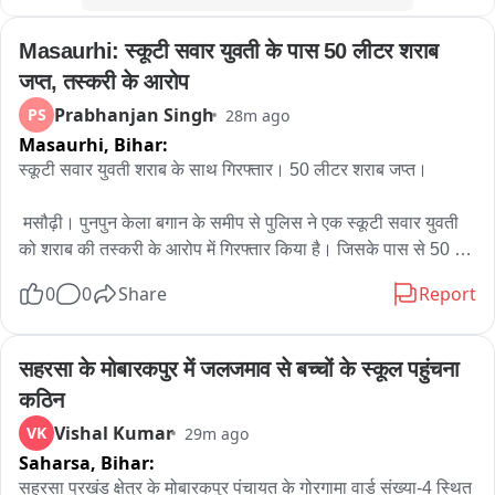
Masaurhi: स्कूटी सवार युवती के पास 50 लीटर शराब 
जप्त, तस्करी के आरोप
Prabhanjan Singh
PS
28m ago
Masaurhi,
Bihar:
स्कूटी सवार युवती शराब के साथ गिरफ्तार। 50 लीटर शराब जप्त। 

 मसौढ़ी। पुनपुन केला बगान के समीप से पुलिस ने एक स्कूटी सवार युवती 
को शराब की तस्करी के आरोप में गिरफ्तार किया है। जिसके पास से 50 
लीटर शराब जप्त की गई है। पुलिस को सूचना मिली थी कि पटना निवासी 
0
0
Share
Report
एक युवती अक्सर पुनपुन से शराब लेकर पटना जाती है। पुलिस ने सूचना पर 
सड़क मार्ग पर चेकिंग अभियान चलाया। इस दौरान उक्त स्कूटी सवार युवती 
को रोका गया। स्कूटी की तलाशी ली गई तो बोरे में रखा शराब बरामद हुआ। 
सहरसा के मोबारकपुर में जलजमाव से बच्चों के स्कूल पहुंचना 
पुनपुन थाना के एसएचओ बेबी कुमारी ने बताया कि गिरफ्तार आरोपी प्रियंका 
कठिन
कुमारी मूल रूप से नालंदा के बिहारशरीफ की रहने वाली है। जो पटना में 
Vishal Kumar
VK
29m ago
किराए के मकान में रहती है। प्रियंका मनोरा स्थित एक व्यक्ति से शराब 
Saharsa,
Bihar:
खरीदकर पटना बिक्री के लिए लेकर जाती थी। उक्त आरोपी की पहचान 
की गई है। पुलिस तलाश में जुटी है।
सहरसा प्रखंड क्षेत्र के मोबारकपुर पंचायत के गोरगामा वार्ड संख्या-4 स्थित 