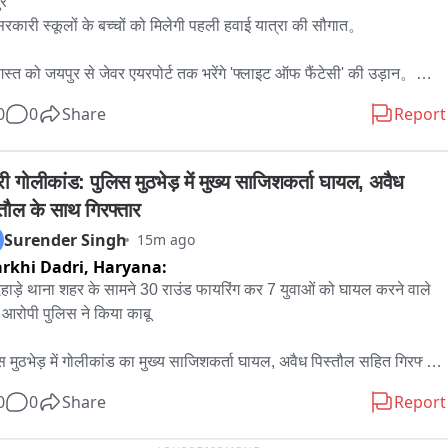
 ने भी खुशी खुशी स्वीकार की किसान की ककोड़े की सब्जी 

 

रकारी स्कूलों के बच्चों को मिलेगी पहली हवाई यात्रा की सौगात。

 के हस्तक्षेप के बाद हुआ था किसान की जमीन पर पैमाईश का काम 

स्त को जयपुर से जेवर एयरपोर्ट तक भरेंगे 'फ्लाइट ऑफ फैंटेसी' की उड़ान。

न ने डीएम का जताया आभार 

0
0
Share
Report
्रपति भवन, इंडिया गेट और राष्ट्रीय युद्ध स्मारक का करेंगे भ्रमण。

तहसील के बसई अलेरा में स्थित जमीन का था मामला
तमंद बच्चों को बड़े सपने देखने की प्रेरणा देने की अनूठी पहल。

ी गोलीकांड: पुलिस मुठभेड़ में मुख्य साजिशकर्ता घायल, अवैध 
्तौल के साथ गिरफ्तार
षा मंत्री मदन दिलावर ने बच्चों को दी शुभकामनाएं और प्रेरक संदेश。

Surender Singh
15m ago
rkhi Dadri,
Haryana:
षा मंत्री मदन दिलावर ने कहा पहली उड़ान सिर्फ सफर नहीं सपनों को नई ऊंचाई देने 
अवसर。

हाड़े थाना शहर के सामने 30 राउंड फायरिंग कर 7 युवाओं को घायल करने वाले 
ं आरोपी पुलिस ने किया काबू

ड टेबल इंडिया व जयपुर पिंकसिटी राउंड टेबल 171 के सहयोग से आयोजन
स मुठभेड़ में गोलीकांड का मुख्य साजिशकर्ता घायल, अवैध पिस्तौल सहित गिरफ्तार

0
0
Share
Report
पी हेडक्वार्टर धीरज कुमार ने बताया कि दादरी फायरिंग मामले में दो अन्य 
शकर्ता भी पुलिस ने किये काबु
