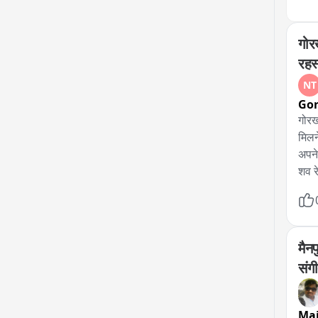
किया
की ज
गोरख
जिला
रहस
से ज
NT
लिए 
Go
नेटव
गोरख
जांच
मिलन
अपने
शव र
की आ
दी ह
हादस
मैन
गोरख
संगी
सनसन
पुलि
की प
Mai