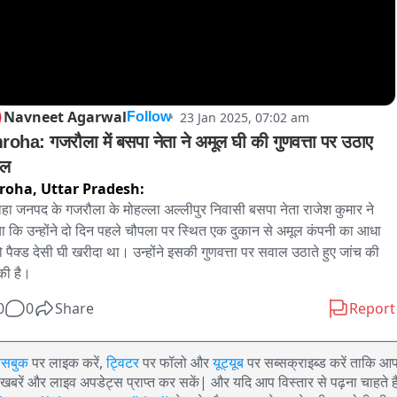
Navneet Agarwal
23 Jan 2025, 07:02 am
Follow
oha: गजरौला में बसपा नेता ने अमूल घी की गुणवत्ता पर उठाए 
ाल
roha,
Uttar Pradesh:
हा जनपद के गजरौला के मोहल्ला अल्लीपुर निवासी बसपा नेता राजेश कुमार ने 
ा कि उन्होंने दो दिन पहले चौपला पर स्थित एक दुकान से अमूल कंपनी का आधा 
 पैक्ड देसी घी खरीदा था। उन्होंने इसकी गुणवत्ता पर सवाल उठाते हुए जांच की 
 की है।
0
0
Share
Report
ेसबुक
पर लाइक करें,
ट्विटर
पर फॉलो और
यूट्यूब
पर सब्सक्राइब्ड करें ताकि आ
खबरें और लाइव अपडेट्स प्राप्त कर सकें| और यदि आप विस्तार से पढ़ना चाहते है