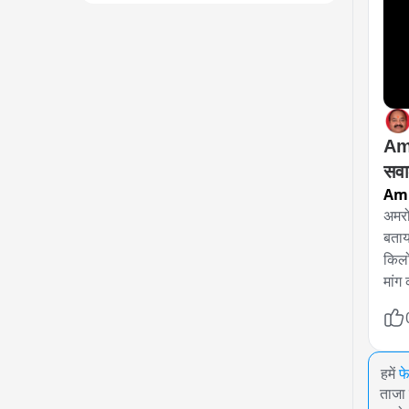
Amr
सव
Am
अमरो
बताय
किलो
मांग
हमें
फ
ताजा 