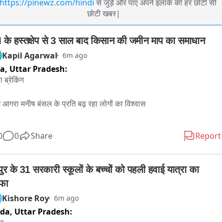
https://pinewz.com/hindi
से जुड़े और पाए अपने इलाके की हर छोटी सी
छोटी खबर|
के हस्तक्षेप से 3 साल बाद किसान की जमीन माप का समाधान
Kapil Agarwal
6m ago
ra,
Uttar Pradesh:
ब्रेकिंग

 आगरा मनीष बंसल के प्रति बढ़ रहा लोगों का विश्वास

ल के बाद जमीन की पैमाइश का हुआ समाधान 

0
0
Share
Report
ान होने के बाद किसान के चेहरे पर आई मुस्कान -

ुर के 31 सरकारी स्कूलों के बच्चों को पहली हवाई यात्रा का 
न डीएम के लिए अपने खेत के ककोड़े सब्जी लेकर पहुंचा 

फा
Kishore Roy
6m ago
नवाई के दौरान किसान ने ककोड़े की सब्जी डीएम को सौंपी 

ida,
Uttar Pradesh: