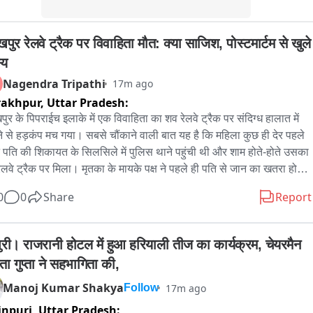
 गया है। पुलिस द्वारा बरामद अवैध हथियार को कब्जे में लेकर नियमानुसार जांच 
ा रही है।

पुर रेलवे ट्रैक पर विवाहिता मौत: क्या साजिश, पोस्टमार्टम से खुले 
 पुलिस द्वारा दादरी फायरिंग की घटना को गंभीरता से लेते हुए मामले की हर पहलू 
्य
ांच की जा रही है। पुलिस टीमें घटना में शामिल अन्य आरोपियों की गिरफ्तारी के 
Nagendra Tripathi
17m ago
संभावित ठिकानों पर लगातार दबिश दे रही हैं। साथ ही आरोपियों के आपराधिक 
rakhpur,
Uttar Pradesh:
र्क, वारदात में प्रयुक्त संसाधनों तथा घटना के पीछे के कारणों की भी गहनता से 
पुर के पिपराईच इलाके में एक विवाहिता का शव रेलवे ट्रैक पर संदिग्ध हालात में 
 की जा रही है。
े से हड़कंप मच गया। सबसे चौंकाने वाली बात यह है कि महिला कुछ ही देर पहले 
 पति की शिकायत के सिलसिले में पुलिस थाने पहुंची थी और शाम होते-होते उसका 
ेलवे ट्रैक पर मिला। मृतका के मायके पक्ष ने पहले ही पति से जान का खतरा होने 
शंका जताई थी। फिलहाल पुलिस ने पति को हिरासत में लेकर पूछताछ शुरू कर 
0
0
Share
Report
ै और पोस्टमार्टम रिपोर्ट का इंतजार किया जा रहा है। आखिर यह आत्महत्या है, 
ा या फिर किसी साजिश का हिस्सा?

पुरी। राजरानी होटल में हुआ हरियाली तीज का कार्यक्रम, चेयरमैन 
पुर के पिपराइच थाना क्षेत्र के खझवां रेलवे ट्रैक पर शुक्रवार शाम उस समय 
ता गुप्ता ने सहभागिता की,
ी फैल गई, जब रेलवे ट्रैक पर एक विवाहिता का शव पड़ा मिला। सूचना मिलते ही 
स मौके पर पहुंची और शव को कब्जे में लेकर पोस्टमार्टम के लिए भेज दिया। मृतका 
Manoj Kumar Shakya
17m ago
Follow
हचान महमूदाबाद उर्फ मोगलपुरा निवासी संगीता प्रजापति के रूप में हुई है। 
npuri,
Uttar Pradesh: