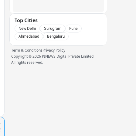
Top Cities
New Delhi
Gurugram
Pune
Ahmedabad
Bengaluru
Term & Conditions
Privacy Policy
Copyright ®
2026
PINEWS Digital Private Limited
All rights reserved.
प
ं