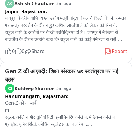
Ashish Chauhan
AC
5m ago
Jaipur,
Rajasthan:
जयपुर: केंद्रीय वाणिज्य एवं उद्योग मंत्री पीयूष गोयल ने दिल्ली के जंतर-मंतर 
पर छात्र प्रदर्शन के दौरान हुए कथित लाठीचार्ज को लेकर कांग्रेस नेता 
राहुल गांधी के आरोपों पर तीखी प्रतिक्रिया दी है। जयपुर में मीडिया से 
बातचीत के दौरान उन्होंने कहा कि राहुल गांधी को कोई गंभीरता से नहीं 
लेता। पीयूष गोयल ने कहा कि जंतर-मंतर पर प्रदर्शन के दौरान स्थिति को 
0
0
Share
Report
प्रशासन ने सही तरीके से संभाला और किसी प्रकार की कोई गलत कार्रवाई 
नहीं ہوئی। उन्होंने दावा किया कि प्रदर्शन में कुछ आपराधिक पृष्ठभूमि 
वाले तत्व घुस गए थे, जिन्होंने आंदोलन को हाईजैक कर अराजकता फैलाने 
Gen-Z की आज़ादी: शिक्षा-संस्कार vs स्वतंत्रता पर नई 
की कोशिश की। उन्होंने कहा कि अब पूरे देश के सामने यह स्पष्ट हो चुका है 
बहस
कि प्रदर्शन के दौरान क्या हुआ था। पेपर लीक पूरे देश की चुनौती झारखंड 
Kuldeep Sharma
KS
5m ago
सहित विभिन्न राज्यों में सामने आए परीक्षा विवादों और पेपर लीक की घटनाओं 
Hanumangarh,
Rajasthan:
पर केंद्रीय मंत्री ने कहा कि यह केवल किसी एक राज्य की समस्या नहीं, 
बल्कि पूरे देश के सामने एक साझा चुनौती है। उन्होंने कहा कि केंद्र सरकार 
Gen-Z की आज़ादी    

इस विषय को गंभीरता से ले रही है और राज्यों से भी परीक्षा प्रणाली को 
m

अधिक मजबूत और पारदर्शी बनाने का आग्रह किया गया है। उन्होंने कहा कि 
स्कूल, कॉलेज और यूनिवर्सिटी, इंजीनियरिंग कॉलेज, मेडिकल कॉलेज,

सभी राज्य सरकारों को ऐसे मामलों की रोकथाम के लिए प्रभावी और सख्त 
प्राइवेट यूनिवर्सिटी, कोचिंग स्टूडेंट्स का नज़रिया....

कदम उठाने चाहिए, ताकि युवाओं का परीक्षा प्रणाली पर भरोसा बना रहे।