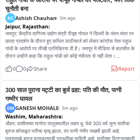
थाना कोतवाली नगर क्षेत्र के OM हॉस्पिटल का पूरा मामला.
चुनौती बना
Ashish Chauhan
AC
5m ago
Jaipur,
Rajasthan:
जयपुर: केंद्रीय वाणिज्य उद्योग मंत्री पीयूष गोयल ने दिल्ली के जंतर-मंतर पर 
छात्र प्रदर्शन के दौरान हुए कथित लाठीचार्ज को लेकर कांग्रेस नेता राहुल 
गांधी के आरोपों पर तीखी प्रतिक्रिया दी है। जयपुर में मीडिया से बातचीत के 
दौरान उन्होंने कहा कि राहुल गांधी को कोई गंभीरता से नहीं लेता।

0
0
Share
Report
पीयूष गोयल ने कहा कि जंतर-मंतर पर प्रदर्शन के दौरान स्थिति को 
प्रशासन ने सही तरीके से संभाला और किसी प्रकार की कोई गलत कार्रवाई 
नहीं हुई। उन्होंने दावा किया कि प्रदर्शन में कुछ आपराधिक पृष्ठभूमि वाले 
300 साल पुराना मट्टी का बुर्ज ढहा: पति की मौत, पत्नी 
तत्व घुस गए थे, जिन्होंने आंदोलन को हाईजैक कर अराजकता फैलाने की 
गम्भीर घायल
कोशिश की। उन्होंने कहा कि अब पूरे देश के सामने यह स्पष्ट हो चुका है कि 
GANESH MOHALE
GM
5m ago
प्रदर्शन के दौरान क्या हुआ था।

Washim,
Maharashtra:
पेपर लीक पूरे देश की चुनौती

अँकर: वाशीमच्या मानोरा तालुक्यातील तळप बु. येथे 300 वर्ष जुना मातीचा 
बुरुज कोसळून पतीचा मृत्यू झाला, तर पत्नी गंभीर जखमी झाली आहे. 
झारखंड सहित विभिन्न राज्यों में सामने आए परीक्षा विवादों और पेपर लीक की 
पावसामुळे बुरुज ढासळल्याची प्राथमिक माहिती आहे. मातीच्या ढिगाऱ्याखाली 