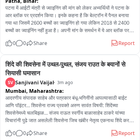
Patna,
Bihar:
न्यायालय का रुख किया। अब अदालत ने मामले पर संज्ञान लेते हुए सलमान 
पटना में आईटी मंत्री से ज्वाइनिंग की मांग को लेकर अभ्यर्थियों ने पटना के 
खान, अलवीरा अग्निहोत्री और अन्य संबंधित प्रतिवादियों को नोटिस जारी 
आर ब्लॉक पर प्रदर्शन किया। इनके कहना है कि बेल्टरॉन में पैनल बनाया 
किया है।
गया था जिसमें 2600 बच्चों का ज्वाइनिंग हो गया लेकिन 2018 से 2400 
बच्चों का ज्वाइंनिंग नहीं हुआ है। अपनी मांग के समर्थन में ये आर ब्लॉक पर 
जमकर प्रदर्शन किए और पुलिस प्रशासन ने इन्हें यहां रोका।
0
0
Share
Report
शिंदे की शिवसेना में उथल-पुथल, संजय राउत के बयानों से 
सियासी घमासान
Sanjivani Vaijal
SV
3m ago
Mumbai,
Maharashtra:
आदरणीय संपादक साहेब और पत्रकार बंधू-भगिनींनो आपल्यासाठी बाईट 
आणि पॉइंटर... शिवसेना राज्य प्रवक्ते अरुण सावंत विषयी: शिंदेंच्या 
शिवसेनेमध्ये चलबिझळ... संजय राऊत स्वर्गीय बाळासाहेब ठाकरे यांच्या 
विचारांनी पुढे जात असलेली शिवसेना जिच खंबीर नेतृत्व एकनाथ शिंदे करत 
आहेत ती शिवसेना मजबूत आहे. तिच्यामध्ये कोणताही प्रकारची चलबिझळ 
0
0
Share
Report
नाही. संजय राऊत म्हणतात की कायद्यानेच आम्ही शिवसेनाला संपवू. परंतु 