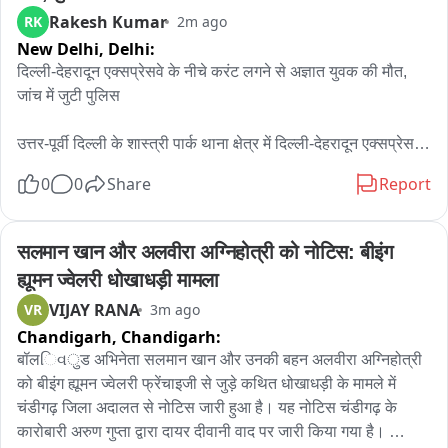
Rakesh Kumar
RK
2m ago
New Delhi,
Delhi:
दिल्ली-देहरादून एक्सप्रेसवे के नीचे करंट लगने से अज्ञात युवक की मौत, 
जांच में जुटी पुलिस

उत्तर-पूर्वी दिल्ली के शास्त्री पार्क थाना क्षेत्र में दिल्ली-देहरादून एक्सप्रेसवे 
के पिलर नंबर-52 के नीचे एक अज्ञात युवक की करंट लगने से मौत हो गई। 
0
0
Share
Report
घटना की सूचना मिलते ही शस्त्री पार्क थाना पुलिस मौके पर पहुंची और 
इलाके को सुरक्षित कर जांच शुरू की।

सलमान खान और अलवीरा अग्निहोत्री को नोटिस: बीइंग 
मामले की गंभीरता को देखते हुए क्राइम टीम और फोरेंसिक साइंस 
ह्यूमन ज्वेलरी धोखाधड़ी मामला
लैबोरेशनरी (एफएसएल) की टीम को भी मौके पर बुलाया गया। टीमों ने 
VIJAY RANA
VR
3m ago
घटनास्थल का बारीकी से निरीक्षण कर साक्ष्य जुटाए।

Chandigarh,
Chandigarh:
फिलहाल मृतक की पहचान नहीं हो सकी है। पुलिस ने शव को कब्जे में लेकर 
बॉलિવुड अभिनेता सलमान खान और उनकी बहन अलवीरा अग्निहोत्री 
पोस्टमार्टम के लिए भेज दिया है और युवक की पहचान करने के साथ-साथ 
को बीइंग ह्यूमन ज्वेलरी फ्रेंचाइजी से जुड़े कथित धोखाधड़ी के मामले में 
यह पता लगाने का प्रयास किया जा रहा है कि करंट लगने की घटना किन 
चंडीगढ़ जिला अदालत से नोटिस जारी हुआ है। यह नोटिस चंडीगढ़ के 
परिस्थितियों में हुई। पुलिस सभी पहलुओं से मामले की जांच कर रही है।
कारोबारी अरुण गुप्ता द्वारा दायर दीवानी वाद पर जारी किया गया है। 