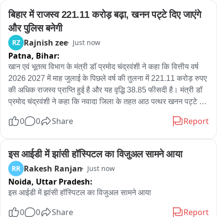
बिहार में राजस्व 221.11 करोड़ बढ़ा, खनन पट्टे दिए जाएंगे 
और पुलिस बनेगी
Rajnish zee
RZ
Just now
Patna,
Bihar:
खान एवं भूतत्व विभाग के मंत्री डॉ प्रमोद चंद्रवंशी ने कहा कि वित्तीय वर्ष 
2026 2027 में माह जुलाई के पिछले वर्ष की तुलना में 221.11 करोड़ रुपए 
की अधिक राजस्व प्राप्ति हुई है और यह वृद्धि 38.85 फीसदी है। मंत्री डॉ 
प्रमोद चंद्रवंशी ने कहा कि नवादा जिला के तहत आठ पत्थर खनन पट्टे पर 
दे दिए गए हैं जबकि औरंगाबाद,गया,शेखपुरा और बांका में पत्थर खनन पट्टे 
0
0
Share
Report
की निविदा 15 अगस्त तक प्रकाशित कर दी जाएगी।मंत्री डॉ प्रमोद 
चंद्रवंशी ने कहा कि आनेवाले समय में जल्द ही खनन विभाग की अपनी पुलिस 
होगी
इस आईडी में झांसी हॉस्पिटल का विजुअल सामने आया
Rakesh Ranjan
RR
Just now
Noida,
Uttar Pradesh:
इस आईडी में झांसी हॉस्पिटल का विजुअल सामने आया
0
0
Share
Report