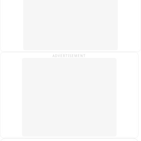
जनरेशन गैप....बातचीत और विचार रखने की कितनी आज़ादी हो...किस 
तरीके और ढंग से अपनी बात रखी जानी चाहिए...सभ्यता और संस्कृति कैसी 
होनी चाहिए...

देशभक्ति किस तरह जेन ज़ी करना चाहता है....
ADVERTISEMENT