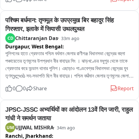
হচ্ছে, বাড়ছে দুর্ঘটনার আশঙ্কাও। বিষয়টি নিয়ে পুরসভায় লিখিত অভিযোগ জমা 
দেওয়ার পাশাপাশি প্রশাসনের হস্তক্ষেপের দাবি জানিয়েছেন তাঁরা。

এলাকার বিজেপি কর্মী রোহিত দে জানান, এলাকাবাসীর অভিযোগের ভিত্তিতেই তাঁরা 
पश्चिम बर्धमान: तृणमूल के उपप्रमुख बिर बहादुर सिंह 
পুরসভায় স্মারকলিপি জমা দিয়েছেন। তাঁর দাবি, নির্মাণসামগ্রী মাসের পর মাস রাস্তার 
गिरफ्तार, इलाके में सियासी उथलपुथल
উপর পড়ে থাকায় রাস্তা কার্যত সরু হয়ে গিয়েছে। বর্ষাকালে বালি ও অন্যান্য সামগ্রী 
Chittaranjan Das
CD
33m ago
নিকাশি ব্যবস্থা আটকে দিচ্ছে, ফলে জল জমার সমস্যাও বাড়ছে। রাতের অন্ধকারে 
Durgapur,
West Bengal:
ভারী ডাম্পার ও লরিতে মালপত্র নামানোর ফলে রাস্তারও ক্ষতি হচ্ছে বলে অভিযোগ 
করেন তিনি। প্রশাসনের তরফে প্রয়োজনীয় ব্যবস্থা নেওয়ার দাবি জানিয়ে তিনি 
পুলিশনের হাতে গ্রেফতার পশ্চিম বর্ধমান জেলার রাণীগঞ্জ বিধানসভা কেন্দ্রের বহুলা 
বলেন, আইনি পথেই এই সমস্যার সমাধান চান তাঁরা。

পঞ্চায়েতের তৃণমূলের উপপ্রধান বীর বাহাদুর সিং । ঝাড়খণ্ডের মধুপুর থেকে তাকে 
অন্যদিকে আর এক বিজেপি কর্মী অভিজিৎ বিশ্বাসের অভিযোগ, দীর্ঘদিন ধরে এই 
গ্রেফতার করে অন্ডাল থানার পুলিশ। এছাড়াও পাণ্ডবেশ্বর বিধানসভা কেন্দ্রের যুব 
পরিস্থিতি চললেও কোনও কার্যকর পদক্ষেপ নেওয়া হয়নি। তাঁর দাবি, নির্মাণস্থলে বড় 
তৃণমულის সহ-সভাপতি ছিল বীর বাহাদুর। পশ্চিম বर्धমান জেলার তৃণমূলের জেলা 
বড় কাঠের বোর্ড ও পেরেক ছড়িয়ে থাকায় শিশু-সহ পথচলতি মানুষের আহত হওয়ার 
সভাপতিপত্তি তথা পাণ্ডবেশ্বরের তৃণমূল প্রার্থী নরেন্দ্রনাথ চক্রবর্তীর খাস লোক 
0
0
Share
Report
আশঙ্কা রয়েছে। নিত্যদিন ছোটখাটো দুর্ঘটনাও ঘটছে। 그는 অভিযোগ করেন, 
বলেও পরিচিত ছিল এই বীর বাহাদুর। এলাকায় সন্ত্রাস তোলাবাজি সহ একাধিক 
অতীতে প্রভাবশালীদের মদতে এই ধরনের অনিয়ম চলেছে। বর্তমান প্রশাসনের কাছে 
অভিযোগে গ্রেফতার এই বীর বাহাদুর。
দ্রুত ব্যবস্থা নিয়ে রাস্তা দখলমুক্ত ও নিরাপদ করার আবেদন জানান তিনি。

JPSC-JSSC अभ्यर्थियों का आंदोलन 13वें दिन जारी, राहुल 
বিজেপির দাবি, রাস্তা থেকে অবিলম্বে নির্মাণসামগ্রী সরিয়ে স্বাভাবিক যান চলাচল 
गांधी ने समर्थन जताया
নিশ্চিত করতে হবে এবং ভবিষ্যতে যাতে জনসাধারণের ভোগান্তি না হয়, সে বিষয়ে 
UJJWAL MISHRA
UM
34m ago
প্রশাসনকে কড়া নজরদারি করতে হবে。

Ranchi,
Jharkhand: