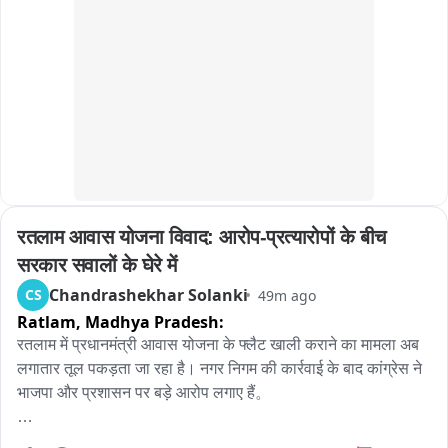
हुई है, लेकिन हाईवे कब तक खुलेगा, इस पर अभी कुछ भी कह पाना मुश्किल 
है।
रतलाम आवास योजना विवाद: आरोप-प्रत्यारोपों के बीच 
सरकार सवालों के घेरे में
Chandrashekhar Solanki
CS
49m ago
Ratlam,
Madhya Pradesh:
रतलाम में प्रधानमंत्री आवास योजना के फ्लैट खाली कराने का मामला अब 
लगातार तूल पकड़ता जा रहा है। नगर निगम की कार्रवाई के बाद कांग्रेस ने 
भाजपा और प्रशासन पर बड़े आरोप लगाए हैं。

कांग्रेस नेता पारस सकलेचा का कहना है कि गरीब परिवारों से पहले 20 