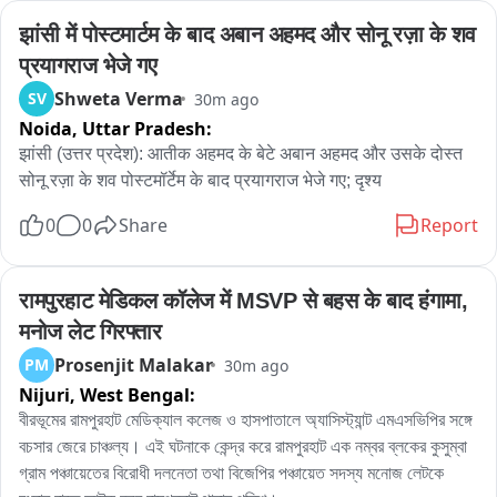
झांसी में पोस्टमार्टम के बाद अबान अहमद और सोनू रज़ा के शव 
प्रयागराज भेजे गए
Shweta Verma
SV
30m ago
Noida,
Uttar Pradesh:
झांसी (उत्तर प्रदेश): आतीक अहमद के बेटे अबान अहमद और उसके दोस्त 
सोनू रज़ा के शव पोस्टमॉर्टेम के बाद प्रयागराज भेजे गए; दृश्य
0
0
Share
Report
रामपुरहाट मेडिकल कॉलेज में MSVP से बहस के बाद हंगामा, 
मनोज लेट गिरफ्तार
Prosenjit Malakar
PM
30m ago
Nijuri,
West Bengal:
বীরভূমের রামপুরহাট মেডিক্যাল কলেজ ও হাসপাতালে অ্যাসিস্ট্যান্ট এমএসভিপির সঙ্গে 
বচসার জেরে চাঞ্চল্য। এই ঘটনাকে কেন্দ্র করে রামপুরহাট এক নম্বর ব্লকের কুসুম্বা 
গ্রাম পঞ্চায়েতের বিরোধী দলনেতা তথা বিজেপির পঞ্চায়েত সদস্য মনোজ লেটকে 