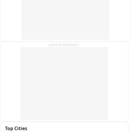
कार्यकर्ताओं ने चेतावनी दी है कि यदि जल्द निर्णय नहीं लिया गया, तो वे 
संवैधानिक दायरे में रहकर बड़ा जन-आंदोलन करेंगे.

फिलहाल इस पूरे घटनाक्रम का वीडियो सोशल मीडिया पर वायरल हो रहा है 
और क्षेत्र में राजनैतिक चर्चा का विषय बना हुआ है.
ADVERTISEMENT
Top Cities