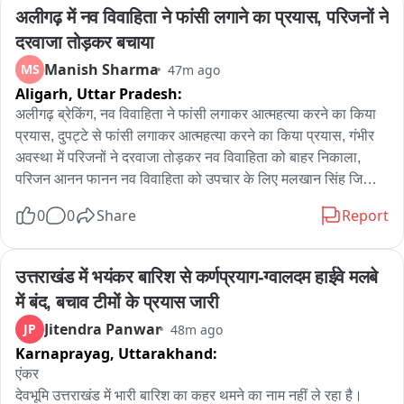
अलीगढ़ में नव विवाहिता ने फांसी लगाने का प्रयास, परिजनों ने 
दरवाजा तोड़कर बचाया
Manish Sharma
MS
47m ago
Aligarh,
Uttar Pradesh:
अलीगढ़ ब्रेकिंग, नव विवाहिता ने फांसी लगाकर आत्महत्या करने का किया 
प्रयास, दुपट्टे से फांसी लगाकर आत्महत्या करने का किया प्रयास, गंभीर 
अवस्था में परिजनों ने दरवाजा तोड़कर नव विवाहिता को बाहर निकाला, 
परिजन आनन फानन नव विवाहिता को उपचार के लिए मलखान सिंह जिला 
अस्पताल लेकर पहुंचे, मलखान सिंह जिला अस्पताल से महिला को मेडिकल 
0
0
Share
Report
कॉलेज के लिए किया रेफर, अलीगढ़ के थाना गांधी पार्क के इलाके के 
अंबेडकर कॉलोनी की घटना
उत्तराखंड में भयंकर बारिश से कर्णप्रयाग-ग्वालदम हाईवे मलबे 
में बंद, बचाव टीमों के प्रयास जारी
Jitendra Panwar
JP
48m ago
Karnaprayag,
Uttarakhand:
एंकर

देवभूमि उत्तराखंड में भारी बारिश का कहर थमने का नाम नहीं ले रहा है। 