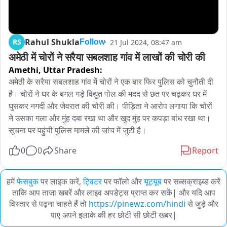
Rahul Shukla
RS
21 Jul 2024, 08:47 am
Follow
अमेठी में चोरों ने सरैया सबलशाह गांव में लाखों की चोरी की
Amethi,
Uttar Pradesh:
अमेठी के सरैया सबलशाह गांव में चोरों ने एक बार फिर पुलिस को चुनौती दी 
है। चोरों ने घर के बगल गड़े विद्युत पोल की मदद से छत पर चढ़कर घर में 
घुसकर नगदी और जेवरात की चोरी की। पीड़िता ने आरोप लगाया कि चोरों 
ने उसका गला और मुंह दबा रखा था और खुद मुंह पर कपड़ा बांध रखा था। 
सूचना पर पहुंची पुलिस मामले की जांच में जुटी है।
0
0
Share
Report
हमें
फेसबुक
पर लाइक करें,
ट्विटर
पर फॉलो और
यूट्यूब
पर सब्सक्राइब्ड करें
ताकि आप ताजा खबरें और लाइव अपडेट्स प्राप्त कर सकें| और यदि आप
विस्तार से पढ़ना चाहते हैं तो
https://pinewz.com/hindi
से जुड़े और
पाए अपने इलाके की हर छोटी सी छोटी खबर|