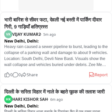
जमीन और न्याय मिलेगा... या उनकी अगली पीढ़ियां भी इसी उम्मीद में संघर्ष 
करती रहेंगी?
भारी बारिश से सीवर फटा, देवली नई बस्ती में पार्किंग दीवार 
गिरी, 9 गाड़ियाँ क्षतिग्रस्त
VIJAY KUMAR2
VK
5m ago
New Delhi,
Delhi:
Heavy rain caused a sewer pipeline to burst, leading to the 
collapse of a parking wall and damage to about 9 vehicles. 
Location: South Delhi, Devli New Basti. Visuals show the 
wall collapse and vehicles buried under debris. Zee Media 
की विजय कुमार की रिपोर्ट. खबर पर वॉकथ्रू. वीडियो: राजधानी दिल्ली के 
0
0
Share
Report
देवली रोड में नई बस्ती में भारी बारिश से सीवर पाइपलाइन फटा और पार्किंग 
की दीवार गिरी, जिससे गाड़ियाँ दब गईं और नुकसान हुआ. मौके पर लोगों ने 
बताया यह घटना कल की है जब भारी वर्षा हुई. Zee Media के लिए विजय 
दिल्ली के सरिता विहार में नाले के बहते युवक की तलाश जारी
कुमार की रिपोर्ट. बाइट स्थानीय लोग
HARI KISHOR SAH
HK
6m ago
New Delhi,
Delhi:
दिल्ली के सरिता विहार थाना इलाके के प्रियंका कैंप में एक दुखद घटना 