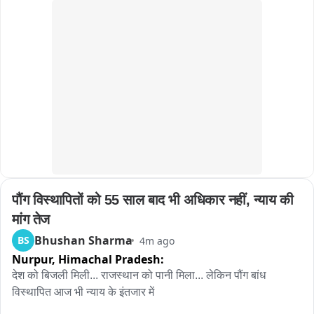
भी विवाद हो गया। इस वीडियो के वायरल होने के बाद छात्रों के सुरक्षा को 
लेकर सवाल उठने लगे हैं। क्योंकि इस MUN में शहर के नामी स्कूलों के 
बच्चों ने भाग लिया था। यदि स्कूल परिसर में यदि बच्चे सेफ नहीं, तो ऐसे 
कार्यक्रम आयोजित करना कितना सही है। इसका अनुमान वायरल हो रही 
वीडियो से लगाया जा सकता है। एक-दूसरे के साथ धक्का-मुक्की और 
हाथापाई करते दिखाई दे रहे हैं। हालांकि, अभी तक यह स्पष्ट नहीं हो पाया है 
कि इन विवादों के पीछे की वजह क्या है। लेकिन बच्चों की ये वायरल वीडियो 
शहर में चर्चा का विषय बनी हुई है।
पौंग विस्थापितों को 55 साल बाद भी अधिकार नहीं, न्याय की 
मांग तेज
Bhushan Sharma
BS
4m ago
Nurpur,
Himachal Pradesh:
देश को बिजली मिली... राजस्थान को पानी मिला... लेकिन पौंग बांध 
विस्थापित आज भी न्याय के इंतजार में
