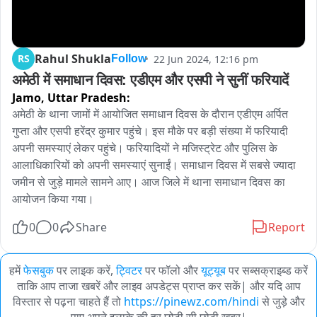
Rahul Shukla
RS
22 Jun 2024, 12:16 pm
Follow
अमेठी में समाधान दिवस: एडीएम और एसपी ने सुनीं फरियादें
Jamo,
Uttar Pradesh:
अमेठी के थाना जामों में आयोजित समाधान दिवस के दौरान एडीएम अर्पित 
गुप्ता और एसपी हरेंद्र कुमार पहुंचे। इस मौके पर बड़ी संख्या में फरियादी 
अपनी समस्याएं लेकर पहुंचे। फरियादियों ने मजिस्ट्रेट और पुलिस के 
आलाधिकारियों को अपनी समस्याएं सुनाईं। समाधान दिवस में सबसे ज्यादा 
जमीन से जुड़े मामले सामने आए। आज जिले में थाना समाधान दिवस का 
आयोजन किया गया।
0
0
Share
Report
हमें
फेसबुक
पर लाइक करें,
ट्विटर
पर फॉलो और
यूट्यूब
पर सब्सक्राइब्ड करें
ताकि आप ताजा खबरें और लाइव अपडेट्स प्राप्त कर सकें| और यदि आप
विस्तार से पढ़ना चाहते हैं तो
https://pinewz.com/hindi
से जुड़े और