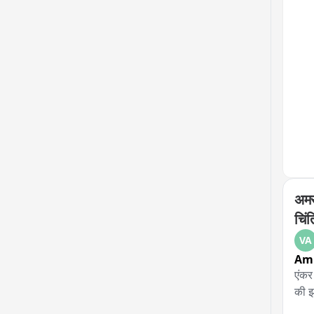
તંત
કાર
अमरो
चिं
VA
Am
एंकर
की झो