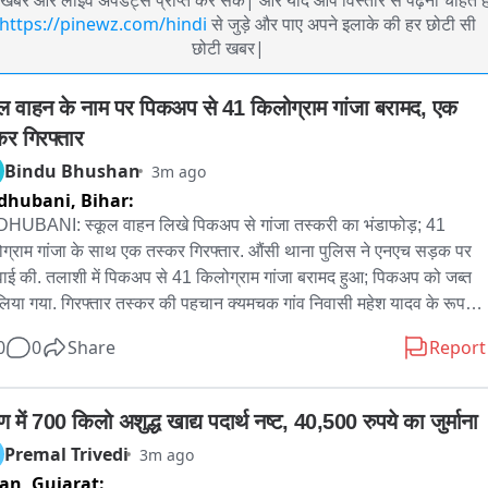
खबरें और लाइव अपडेट्स प्राप्त कर सकें| और यदि आप विस्तार से पढ़ना चाहते है
https://pinewz.com/hindi
से जुड़े और पाए अपने इलाके की हर छोटी सी
छोटी खबर|
ूल वाहन के नाम पर पिकअप से 41 किलोग्राम गांजा बरामद, एक 
कर गिरफ्तार
Bindu Bhushan
3m ago
dhubani,
Bihar:
UBANI: स्कूल वाहन लिखे पिकअप से गांजा तस्करी का भंडाफोड़; 41 
ग्राम गांजा के साथ एक तस्कर गिरफ्तार. औंसी थाना पुलिस ने एनएच सड़क पर 
रवाई की. तलाशी में पिकअप से 41 किलोग्राम गांजा बरामद हुआ; पिकअप को जब्त 
िया गया. गिरफ्तार तस्कर की पहचान क्यमचक गांव निवासी महेश यादव के रूप में 
रहिका की ओर आ रहे एक मैजिक वाहन, जिस पर स्कूल वाहन लिखा हुआ था, शक 
0
0
Share
Report
 पर रोका गया. गांजे की बोरी-बरामद. बाजार में कीमत 20 लाख बतायी जा रही है. 
 Act के तहत आगे की कार्रवाई जारी है. पूछताछ जारी; अंतरराष्ट्रीय नेटवर्क की 
वना.
 में 700 किलो अशुद्ध खाद्य पदार्थ नष्ट, 40,500 रुपये का जुर्माना
Premal Trivedi
3m ago
tan,
Gujarat: