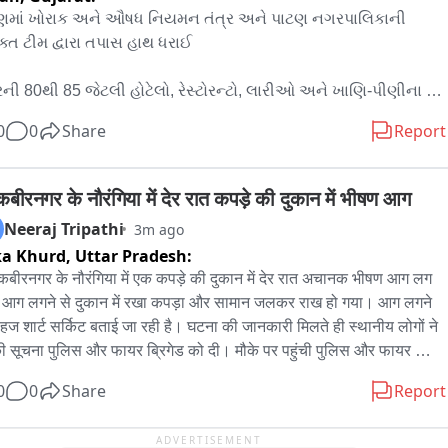
ણમાં ખોરાક અને ઔષધ નિયમન તંત્ર અને પાટણ નગરપાલિકાની 
ક્ત ટીમ દ્વારા તપાસ હાથ ધરાઈ 

રની 80થી 85 જેટલી હોટેલો, રેસ્ટોરન્ટો, લારીઓ અને ખાણિ-પીણીના 
ોલ પર  તપાસ કરવામાં આવી 

0
0
Share
Report
સ દરમિયાન આશરે 700 કિલો અખાદ્ય અને અસ્વચ્છ ખાદ્ય જથ્થાનો 
કરવામાં આવ્યો 

कबीरनगर के नौरंगिया में देर रात कपड़े की दुकान में भीषण आग
Neeraj Tripathi
3m ago
થ્થામાં કૃત્રિમ કલરવાળો મસાલો, કલરવાળા ચાઇનીઝ સ્નેક્સ, વારંવાર 
ka Khurd,
Uttar Pradesh:
કરાયેલ બળેલું તેલ, એક્સપાયરી પેકિંગ ફૂડ તેમજ ન્યૂઝ પેપરમાં 
कबीरनगर के नौरंगिया में एक कपड़े की दुकान में देर रात अचानक भीषण आग लग 
સાતો ખોરાકનો નાશ કરવામાં આવ્યો 

आग लगने से दुकान में रखा कपड़ा और सामान जलकर राख हो गया। आग लगने 
हज शार्ट सर्किट बताई जा रही है। घटना की जानकारी मिलते ही स्थानीय लोगों ने 
ણ નગરપાલિકાએ આરોગ્યના નિયમોનું ઉલ્લંઘન કરનારા વેપારીઓ 
 सूचना पुलिस और फायर ब्रिगेड को दी। मौके पर पहुंची पुलिस और फायर 
થી રૂ. 40,500નો સ્થળ પર જ દંડ વસૂલ્યો 

गेड की टीम ने कड़ी मशक्कत के बाद आग पर काबू पाया। लेकिन इस दौरान दुकान 
0
0
Share
Report
रखा सामान जलकर खाक हो गया। हालांकि आग लगने की घटना में किसी तरह की 
ત કરાયેલ અખાદ્ય સામાનનો માખણીયા પ્રોસેસિંગ સાઇટ ખાતે ખાડો 
नि नही हुई है।
ે નાશ કરવામાં આવ્યો 

ADVERTISEMENT