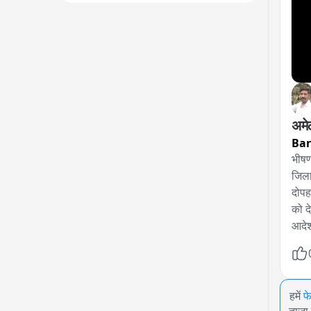
Bar
भीषण
जिला
दोपह
को द
आदेश
हमें
फ