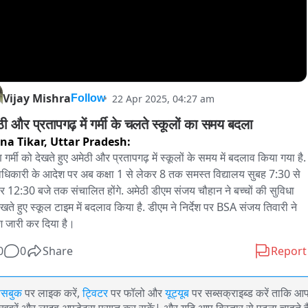
Vijay Mishra
22 Apr 2025, 04:27 am
Follow
अमेठी और प्रतापगढ़ में गर्मी के चलते स्कूलों का समय बदला 
na Tikar,
Uttar Pradesh:
 गर्मी को देखते हुए अमेठी और प्रतापगढ़ में स्कूलों के समय में बदलाव किया गया है. 
धिकारी के आदेश पर अब कक्षा 1 से लेकर 8 तक समस्त विद्यालय सुबह 7:30 से 
र 12:30 बजे तक संचालित होंगे. अमेठी डीएम संजय चौहान ने बच्चों की सुविधा 
ेखते हुए स्कूल टाइम में बदलाव किया है. डीएम ने निर्देश पर BSA संजय तिवारी ने 
 जारी कर दिया है।
0
0
Share
Report
ेसबुक
पर लाइक करें,
ट्विटर
पर फॉलो और
यूट्यूब
पर सब्सक्राइब्ड करें ताकि आ