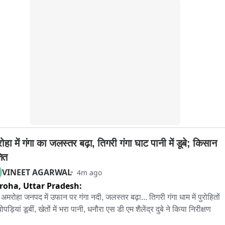
્રએ વહેપારીઓને નિયમોનું ઉલ્લંઘન કરનાર સામે વધુ કડક કાનૂની 
્યવાહી કરવાની સૂચના આપી..
हा में गंगा का जलस्तर बढ़ा, तिगरी गंगा घाट पानी में डूबे; किसान 
तित
VINEET AGARWAL
4m ago
roha,
Uttar Pradesh:
 अमरोहा जनपद में उफान पर गंगा नदी, जलस्तर बढ़ा... तिगरी गंगा धाम में पुरोहितों 
पड़ियां डूबीं, खेतों में भरा पानी, धनौरा एस डी एम शैलेंद्र दुबे ने किया निरीक्षण
