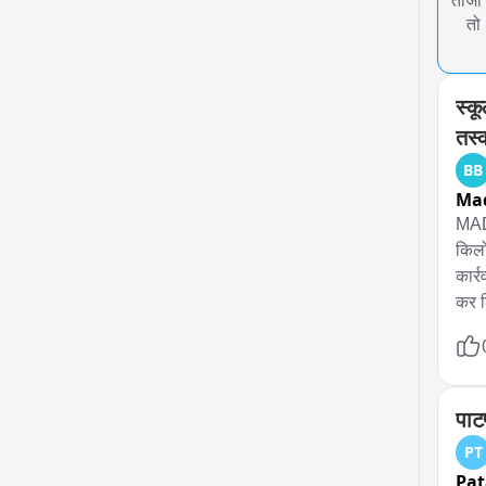
ताजा 
तो
स्क
तस्
BB
Ma
MADH
किलो
कार्
कर ल
है. 
होने
NDPS
संभा
पाटण
PT
Pa