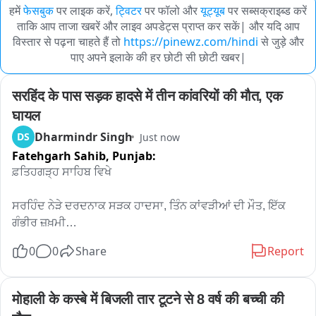
हमें
फेसबुक
पर लाइक करें,
ट्विटर
पर फॉलो और
यूट्यूब
पर सब्सक्राइब्ड करें
ताकि आप ताजा खबरें और लाइव अपडेट्स प्राप्त कर सकें| और यदि आप
विस्तार से पढ़ना चाहते हैं तो
https://pinewz.com/hindi
से जुड़े और
पाए अपने इलाके की हर छोटी सी छोटी खबर|
सरहिंद के पास सड़क हादसे में तीन कांवरियों की मौत, एक 
घायल
Dharmindr Singh
DS
Just now
Fatehgarh Sahib,
Punjab:
ਫ਼ਤਿਹਗੜ੍ਹ ਸਾਹਿਬ ਵਿਖੇ

ਸਰਹਿੰਦ ਨੇੜੇ ਦਰਦਨਾਕ ਸੜਕ ਹਾਦਸਾ, ਤਿੰਨ ਕਾਂਵੜੀਆਂ ਦੀ ਮੌਤ, ਇੱਕ 
ਗੰਭੀਰ ਜ਼ਖ਼ਮੀ

0
0
Share
Report
ਗੰਗੋਤਰੀ ਤੋਂ ਪਵਿੱਤਰ ਜਲ ਲੈ ਕੇ ਕੋਟਕਪੂਰਾ ਪਰਤ ਰਹੇ ਸਨ ਕਾਂਵੜੀਏ, ਪਿੱਛੋਂ 
ਆਈ ਤੇਜ਼ ਰਫ਼ਤਾਰ ਗੱਡੀ ਨੇ ਮਾਰੀ ਟੱਕਰ

मोहाली के कस्बे में बिजली तार टूटने से 8 वर्ष की बच्ची की 
ਸਰਹਿੰਦ ਨੇੜੇ ਸਰਹਿੰਦ ਜੀਟੀ ਰੋਡ 'ਤੇ ਬੀਤੀ ਦੇਰ ਰਾਤ ਇੱਕ ਦਰਦਨਾਕ ਸੜਕ 