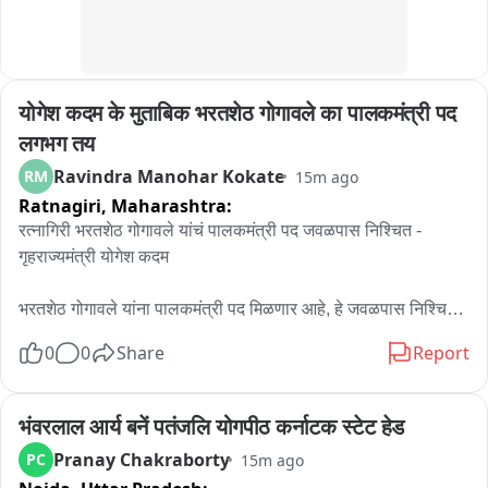
योगेश कदम के मुताबिक भरतशेठ गोगावले का पालकमंत्री पद 
लगभग तय
Ravindra Manohar Kokate
RM
15m ago
Ratnagiri,
Maharashtra:
रत्नागिरी भरतशेठ गोगावले यांचं पालकमंत्री पद जवळपास निश्चित - 
गृहराज्यमंत्री योगेश कदम

भरतशेठ गोगावले यांना पालकमंत्री पद मिळणार आहे, हे जवळपास निश्चित 
झालं आहे, याबाबतची अधिकृत घोषणा व्हायची आहे, अशी माहिती 
0
0
Share
Report
गृहराज्यमंत्री योगेश कदम यांनी दिली आहे.. सच्चा शिवसैनिकाला न्याय 
एकनाथ शिंदे साहेबांच्या माध्यमातून मिळतोय, त्यामुळे आमच्या शुभेच्छा 
भरतशेठ यांच्यासोबत असल्याचं योगेश कदम यांनी म्हटलं आहे..
भंवरलाल आर्य बनें पतंजलि योगपीठ कर्नाटक स्टेट हेड
Pranay Chakraborty
PC
15m ago