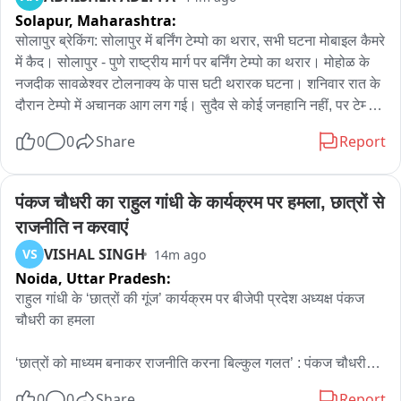
Solapur,
Maharashtra:
सोलापुर ब्रेकिंग: सोलापुर में बर्निंग टेम्पो का थरार, सभी घटना मोबाइल कैमरे 
में कैद। सोलापुर - पुणे राष्ट्रीय मार्ग पर बर्निंग टेम्पो का थरार। मोहोळ के 
नजदीक सावळेश्वर टोलनाक्य के पास घटी थरारक घटना। शनिवार रात के 
दौरान टेम्पो में अचानक आग लग गई। सुदैव से कोई जनहानि नहीं, पर टेम्पो 
को भारी नुकसान हुआ।
0
0
Share
Report
पंकज चौधरी का राहुल गांधी के कार्यक्रम पर हमला, छात्रों से 
राजनीति न करवाएं
VISHAL SINGH
VS
14m ago
Noida,
Uttar Pradesh:
राहुल गांधी के ‘छात्रों की गूंज’ कार्यक्रम पर बीजेपी प्रदेश अध्यक्ष पंकज 
चौधरी का हमला

‘छात्रों को माध्यम बनाकर राजनीति करना बिल्कुल गलत’ : पंकज चौधरी

0
0
Share
Report