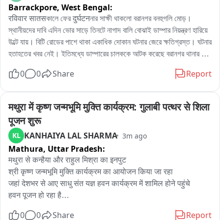
Barrackpore,
West Bengal:
रविवार सातसকালে ফের दुर्घटनনার সাক্ষী থাকলো বরানগর বনহুগলি মোড়। 
স্থানীয়দের দাবি এদিন ভোর সাড়ে তিনটে নাগাদ বালি বোঝাই ডাম্পার নিয়ন্ত্রণ হারিয়ে 
উল্টে যায়। বিটি রোডের পাশে থাকা একাধিক দোকান ঘটনার জেরে ক্ষতিগ্রস্ত। ঘটনার 
হতাহতের খবর নেই। ইতিমধ্যে ডাম্পারের চালককে আটক করেছে বরানগর থানার 
পুলিশ। ব্যবসায়ীদের দাবি বেপরোয়া গাড়ির গতিতে ক্ষতিগ্রস্ত হয়েছে ছয়টি দোকান।
0
0
Share
Report
मथुरा में कृष्ण जन्मभूमि मुक्ति कार्यक्रम: गुलाबी पत्थर से शिला 
पूजन शुरू
KANHAIYA LAL SHARMA
KL
3m ago
Mathura,
Uttar Pradesh:
मथुरा से कन्हैया और राहुल मिश्रा का इनपुट

श्री कृष्ण जन्मभूमि मुक्ति कार्यक्रम का आयोजन किया जा रहा

जहां देशभर से आए साधु संत यज्ञ हवन कार्यक्रम में शामिल होने पहुंचे

हवन पूजन हो रहा है

राजस्थान भरतपुर से लाए गए गुलाबी पत्थर का शिला पूजन किया जाएगा

0
0
Share
Report
अयोध्या श्रीराम जन्मभूमि मंदिर निर्माण में इसी गुलाबी पत्थर का इस्तेमाल 