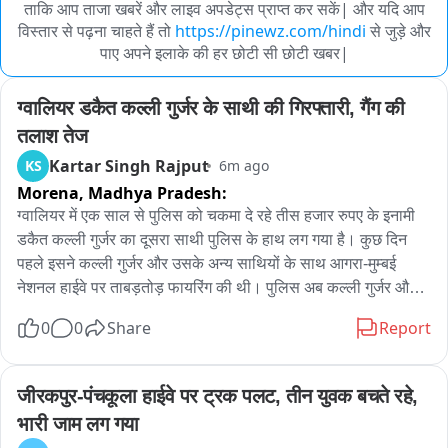
ताकि आप ताजा खबरें और लाइव अपडेट्स प्राप्त कर सकें| और यदि आप
विस्तार से पढ़ना चाहते हैं तो
https://pinewz.com/hindi
से जुड़े और
पाए अपने इलाके की हर छोटी सी छोटी खबर|
ग्वालियर डकैत कल्ली गुर्जर के साथी की गिरफ्तारी, गैंग की 
तलाश तेज
Kartar Singh Rajput
KS
6m ago
Morena,
Madhya Pradesh:
ग्वालियर में एक साल से पुलिस को चकमा दे रहे तीस हजार रुपए के इनामी 
डकैत कल्ली गुर्जर का दूसरा साथी पुलिस के हाथ लग गया है। कुछ दिन 
पहले इसने कल्ली गुर्जर और उसके अन्य साथियों के साथ आगरा-मुम्बई 
नेशनल हाईवे पर ताबड़तोड़ फायरिंग की थी। पुलिस अब कल्ली गुर्जर और 
उसके अन्य साथियों की तलाश में लगी है।

0
0
Share
Report
दरअसल पंद्रह दिन पहले डकैतों ने ग्वालियर के घाटीगांव मोहना इलाके में 
कंटेनर पर फायरिंग की थी। इसके बाद से ही पुलिस जंगल में सर्चिंग कर रही 
जीरकपुर-पंचकूला हाईवे पर ट्रक पलट, तीन युवक बचते रहे, 
थीं। आठ दिन पहले पुलिस टीमों ने घेराबंदी कर कल्ली के साथी अजय उर्फ 
भारी जाम लग गया
दुर्लभ गोस्वामी को पकड़ा था। इसके बाद से ही पुलिस टीम जंगल की घेराबंदी 