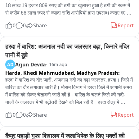
18 लाख 19 हजार 809 रुपए की ठगी का खुलासा हुआ है ठगी की रकम में 
से करीब 66 लाख रुपए से ज्यादा राशि आरोपियों द्वारा उपलब्ध कराए गए 
म्यूएल खातों में ट्रांसफर होने की जानकारी मिली आरोपोपियों ने कमीशन के 
0
0
Share
Report
लालच में अपने बैंक खाते और सिम कार्ड साइबर ठगों को उपलब्ध कराए थे 
जिनका इस्तेमाल साइबर ठगी की रकम के लेन-देन में किया जा रहा था जांच 
में आरोपियों के बैंक खातों का कनेक्शन देश के 11 राज्यों में दर्ज 33 साइबर 
हरदा में बारिश: अजनाल नदी का जलस्तर बढ़ा, किनारे मंदिर 
फ्रॉड मामलों से सामने आया आंध्र प्रदेश गोवा गुजरात हिमाचल प्रदेश 
पानी में डूबे
कर्नाटक महाराष्ट्र राजस्थान तेलंगाना उत्तर प्रदेश पश्चिम बंगाल और 
Arjun Devda
AD
16m ago
छत्तीसगढ़ में दर्ज मामलों से जुड़े मिले बैंक खाते पूछताछ में संदीप चंद्रा और 
Harda, Khedi Mahmudabad,
Madhya Pradesh:
उसके साथियों द्वारा कमीशन का लालच देकर बैंक खाते खुलवाने की बात 
सामने आई पुलिस मामले में आगे की जांच कर रही है और अन्य आरोपियों की 
हरदा में बारिश का दौर जारी, अजनाल नदी का बढ़ा जलस्तर. हरदा। जिले में 
गिरफ्तारी भी संभव है 05 म्यूएल खाता धारकों को गिरफ्तार कर न्यायिक 
बारिश का दौर लगातार जारी है। मौसम विभाग ने हरदा जिले में आगामी समय 
रिमांड पर भेजा गया आरोपी जांजगीर-चांपा और कोरबा जिले के रहने वाले हैं 
में बारिश को लेकर चेतावनी जारी की है। बारिश के चलते जिले की नदी-
आरोपियों में सत्यनारायण आदित्य निवासी किकिरदा तुषार सिंह राठौर 
नालों के जलस्तर में भी बढ़ोतरी देखने को मिल रही है। हरदा क्षेत्र में 
निवासी फरसवानी हरिश कुमार देवांगन निवासी सिवनी ओम प्रकाश केंवट 
अजनाल नदी का जलस्तर बढ़ गया है। नदी का पानी बढ़ने से नदी किनारे 
0
0
Share
Report
निवासी फरसवानी और मनोज कुमार मांझी निवासी चांपा शामिल हैं जांजगीर 
स्थित मंदिरों के आसपास पानी पहुंच गया है और छोट मंदिर पानी में डूबे नजर 
चांपा जिला के साइबर पुलिस टीम ने गिरफ्तार कर सभी को भेजा जेल
आए। हालांकि, जिले में अभी बारिश की स्थिति सामान्य बनी हुई हैं, मौसम 
विभाग की चेतावनी जारी की,
कैमूर पहाड़ी गुफा शिवालय में जलाभिषेक के लिए भक्तों की 