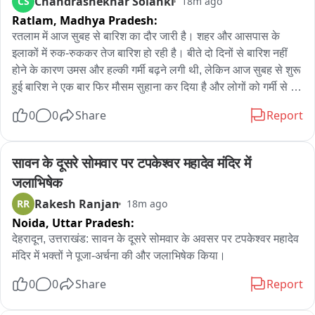
Chandrashekhar Solanki
CS
18m ago
सामूहिक गायन जैसे कई कार्यक्रम आयोजित किए जाएंगे। सरकार का लक्ष्य 
Ratlam,
Madhya Pradesh:
है कि हर जिले और हर प्रखंड तक यह अभियान पहुंचे। इसके लिए प्रत्येक 
प्रखंड में 4 हजार तिरंगे झंडे उपलब्ध कराए जाएंगे।

रतलाम में आज सुबह से बारिश का दौर जारी है। शहर और आसपास के 
इलाकों में रुक-रुककर तेज बारिश हो रही है। बीते दो दिनों से बारिश नहीं 
इस अभियान का उद्देश्य लोगों में राष्ट्रप्रेम, राष्ट्रीय एकता और तिरंगे के 
होने के कारण उमस और हल्की गर्मी बढ़ने लगी थी, लेकिन आज सुबह से शुरू 
प्रति सम्मान की भावना को और मजबूत करना है।

हुई बारिश ने एक बार फिर मौसम सुहाना कर दिया है और लोगों को गर्मी से 
राहत मिली है。

0
0
Share
Report
वहीं, तिरंगा यात्रा को लेकर प्रशासन ने भी सभी तैयारियां पूरी कर ली हैं। 
यात्रा मार्ग पर सुरक्षा, बैरिकेडिंग, ट्रैफिक प्रबंधन और भीड़ नियंत्रण के 
बारिश को लेकर सबसे ज्यादा खुशी किसानों में देखने को मिल रही है, क्योंकि 
विशेष इंतजाम किए गए हैं, ताकि कार्यक्रम शांतिपूर्ण और व्यवस्थित ढंग से 
फिलहाल फसलों के लिए बारिश की जरूरत बनी हुई है। रुक-रुककर हो रही 
सावन के दूसरे सोमवार पर टपकेश्वर महादेव मंदिर में 
संपन्न हो सके।
बारिश खेती के लिहाज से राहत देने वाली मानी जा रही है। 

जलाभिषेक
Rakesh Ranjan
RR
18m ago
रतलाम जिले में अब तक करीब 15 इंच बारिश दर्ज की जा चुकी है। हालांकि 
Noida,
Uttar Pradesh:
पिछले वर्ष की तुलना में इस बार बारिश का आंकड़ा अभी पीछे चल रहा है, 
लेकिन लगातार हो रही बारिश से किसानों और आम लोगों में राहत और खुशी 
देहरादून, उत्तराखंड: सावन के दूसरे सोमवार के अवसर पर टपकेश्वर महादेव 
का माहौल है।

मंदिर में भक्तों ने पूजा-अर्चना की और जलाभिषेक किया।
0
0
Share
Report
मौसम विभाग के अनुसार आने वाले दिनों में भी बारिश का दौर जारी रहने की 
उम्मीद है।
