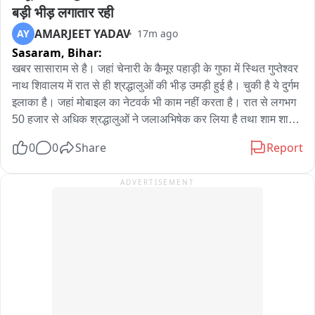
बड़ी भीड़ लगातार रही
AMARJEET YADAV
AY
17m ago
Sasaram,
Bihar:
खबर सासाराम से है। जहां चेनारी के कैमूर पहाड़ी के गुफा में स्थित गुप्तेश्वर 
नाथ शिवालय में रात से ही श्रद्धालुओं की भीड़ उमड़ी हुई है। चुकी है ये दुर्गम 
इलाका है। जहां मोबाइल का नेटवर्क भी काम नहीं करता है। रात से लगभग 
50 हजार से अधिक श्रद्धालुओं ने जलाअभिषेक कर लिया है तथा शाम शाम 
तक लाखों श्रद्धालु यहां जलाभिषेक करेंगे। बता दे की कैमूर पहाड़ी के दुर्गम 
0
0
Share
Report
गुफा में प्राकृतिक रूप से शिवलिंग अवस्थित है। जिसकी सावन में काफी 
महत्व बढ़ जाती है। जिला प्रशासन के द्वारा यहां के गुफा में ऑक्सीजन से 
ADVERTISEMENT
लेकर तमाम तरह की व्यवस्था किया गया है। ताकि श्रद्धालु को गुफा में किसी 
तरह की समस्या ना हो। स्थानीय कमेटी भी रात से ही श्रद्धालुओं के लिए 
लगी हुई है। बता दे कि चेनारी से लगभग 40 किलोमीटर दुर्गम जंगल और 
पहाड़ों से गुजर कर गुप्ता धाम पहुंच जाता है। ऐसी किदवंती है कि महादेव यहां 
गुप्त रूप से निवास किए थे。