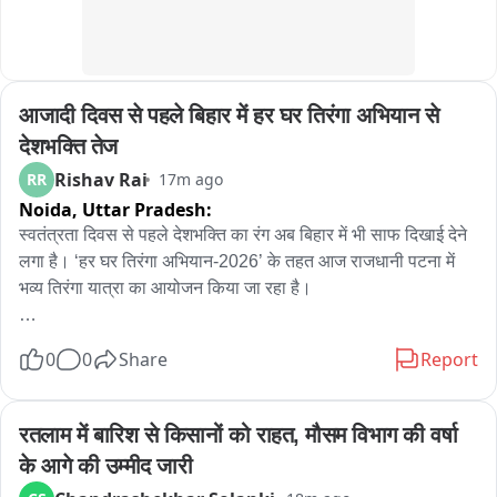
आजादी दिवस से पहले बिहार में हर घर तिरंगा अभियान से 
देशभक्ति तेज
Rishav Rai
RR
17m ago
Noida,
Uttar Pradesh:
स्वतंत्रता दिवस से पहले देशभक्ति का रंग अब बिहार में भी साफ दिखाई देने 
लगा है। ‘हर घर तिरंगा अभियान-2026’ के तहत आज राजधानी पटना में 
भव्य तिरंगा यात्रा का आयोजन किया जा रहा है।

यह यात्रा सुबह 10 बजे जेपी गोलंबर से शुरू होकर कारगिल चौक तक 
0
0
Share
Report
जाएगी। यात्रा का नेतृत्व मुख्यमंत्री सम्राट चौधरी करेंगे। इसमें मंत्री, 
अधिकारी और बड़ी संख्या में आम लोग भी शामिल होंगे।

रतलाम में बारिश से किसानों को राहत, मौसम विभाग की वर्षा 
इस अभियान के तहत सिर्फ पटना ही नहीं, बल्कि पूरे बिहार में तिरंगा यात्रा, 
के आगे की उम्मीद जारी
सेल्फी विद तिरंगा, तिरंगा रंगोली, तिरंगा थीम पर सजावट और वंदे मातरम् के 