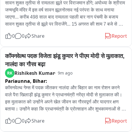
सावन शुक्ल तृतीया से रामलला झूले पर विराजमान होंगे; अयोध्या के श्रीराम 
जन्मभूमि मंदिर में इस वर्ष सावन झूलनोत्सव नई परंपरा के साथ मनाया 
जाएगा... करीब 498 साल बाद रामलला पहली बार नाग पंचमी के बजाय 
सावन शुक्ल तृतीया से झूले पर विराजेंगे... 15 अगस्त की शाम 7 बजे से 
झूलनोत्सव की शुरुआत होगी... 12 दिनों तक चलने वाला यह उत्सव राम 
0
0
Share
Report
मंदिर में अब तक के सबसे भव्य आयोजनों में शामिल होगा... पहली बार 
रामलला के झूलनोत्सव का लाइव प्रसारण करने की भी तैयारी की जा रही 
है... जिससे देश-दुनिया के श्रद्धालु इस आयोजन के साक्षी बन सकेंगे... सावन 
कॉमनवेल्थ पदक विजेता झंडू कुमार ने पीएम मोदी से मुलाकात, 
में रामलला के दर्शन के लिए अयोध्या में श्रद्धालुओं की भीड़ लगातार बढ़ रही 
नालंदा का गौरव बढ़ा
है... पिछले तीन दिनों में करीब 3 लाख श्रद्धालु रामलला के दर्शन कर चुके 
Rishikesh Kumar
RK
9m ago
हैं... 7 अगस्त को करीब 91 हजार, 8 अगस्त को करीब 1.15 लाख और 9 
Pariaunna,
Bihar:
अगस्त की शाम 7 बजे तक लगभग 97 हजार श्रद्धालुओं ने रामलला के दर्शन 
किए... राम मंदिर की धार्मिक व्यवस्था को और व्यवस्थित करने के लिए 
कॉमनवेल्थ गेम्स में पदक जीतकर नालंदा और बिहार का नाम रोशन करने 
आचार्य इंद्रदेव मिश्र को धार्मिक अनुष्ठानों का व्यवस्थापक नियुक्त किया 
वाले पैरा खिलाड़ी झंडू कुमार ने प्रधानमंत्री नरेंद्र मोदी से मुलाकात की। 
गया है... धार्मיקל समिति ने मंदिर परिसर के सभी 18 मंदिरों की पूजा व्यवस्था 
इस मुलाकात को उन्होंने अपने खेल जीवन का गौरवपूर्ण और यादगार क्षण 
का भी निरीक्षण किया... समिति ने पुजारियों की संख्या, पूजा-अनुष्ठानों और 
बताया। उन्होंने कहा कि प्रधानमंत्री के प्रोत्साहन और शुभकामनाओं से 
धार्मिक परंपराओं के निर्वहन की व्यवस्थाओं की जानकारी ली... इतिहास के 
उनका आत्मविश्वास बढ़ा है और देश के लिए बेहतर प्रदर्शन करने की प्रेरणा 
0
0
Share
Report
अनुसार वर्ष 1528 में बाबर के सेनापति मीर बाकी द्वारा राम जन्मभूमि स्थित 
मिली है। झंडू कुमार की खेल यात्रा 2019 में नालंदा पैरा स्पोर्ट्स 
प्राचीन मंदिर को ध्वस्त कर वहां बाबरी ढांचा बनाए जाने के बाद यह स्थल 
एसोसिएशन से जुड़ने के साथ शुरू हुई। वर्ष 2022 में उन्होंने पहला पदक 