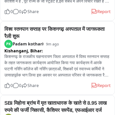
कोशिश में हैं , पूरे राज्य के जो स्टूडेंट हैं,इस संबंध में अपने विचार रखते हैं वो 
अपनी  सुझाव दें सकते हैं
0
0
Share
Report
विश्व स्तनपान सप्ताह पर किशनगढ़ अस्पताल में जागरूकता 
रैली शुरू
Padam kothari
PK
9m ago
Kishanganj,
Bihar:
किशनगढ़ के राजकीय यज्ञनारायण जिला अस्पताल में विश्व स्तनपान सप्ताह 
के तहत जागरूकता कार्यक्रम आयोजित किया गया कार्यक्रम में आरके 
पाटनी नर्सिंग कॉलेज की नर्सिंग छात्राओं, शिक्षकों एवं स्वास्थ्य कर्मियों ने 
उत्साहपूर्वक भाग लिया इस अवसर पर अस्पताल परिसर से जागरूकता रैली 
भी निकाली गई, जिसमें छात्राओं ने हाथों में बैनर एवं संदेश पट्टिकाएं लेकर 
0
0
Share
Report
स्तनपान के महत्व के प्रति आमजन को जागरूक किया

रैली के दौरान “मां का दूध अमृत समान” और “स्वस्थ मां-स्वस्थ शिशु” जैसे 
SBI मिहोना ब्रांच में मृत खाताधारक के खाते से 8.95 लाख 
नारों के माध्यम से लोगों को संदेश दिया गया कि जन्म के तुरंत बाद शिशु को मां 
रुपये की फर्जी निकासी, कैशियर सस्पेंड, एफआईआर दर्ज
का पहला दूध अवश्य पिलाना चाहिए विशेषज्ञों ने बताया कि मां का दूध नवजात 