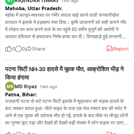
RAJENDRA TIWARI
RT
13m ago
सीबीजी, एथेनॉल, बायोडीजल, ग्रीन हाइड्रोजन और सस्टेनेबल एविएशन 
Mahoba,
Uttar Pradesh:
फ्यूल पर चर्चा वेस्ट-टू-एनर्जी, बायोमास, कार्बन मार्केट और नई तकनीकों पर 
भी मंथन
महोबा में कानून-व्यवस्था पर गंभीर सवाल खड़े करने वाली सनसनीखेज 
वारदात ने इलाके में हड़कम्प मचा दिया। कृषि उपकरणों को सही कराने गाँव 
में लोहार का काम करने वाले के घर पहुंचे 80 वर्षीय बुजुर्ग की आरोपी ने 
धारदार हथियार से हमलाकर निर्मम हत्या कर दी। दिनदहाड़े हुई सनसनीखेज 
वारदात से इलाके में हड़कम्प मच गया। घटना की सूचना मिलते ही मौके पर 
0
0
Share
Report
पहुंची पुलिस ने मृतक के शव का पंचनामा भरकर पोस्टमार्टम को भेज अग्रिम 
कार्रवाई शुरू कर दी है।
पटना सिटी NH-30 हादसे में युवक मौत, आक्रोशित भीड़ ने 
किया हंगामा
MD Riyaz
MR
14m ago
Patna,
Bihar:
राजधानी पटना से सटे पटना सिटी इलाके में शुक्रवार को सड़क हादसे के 
बाद जमकर बवाल हुआ. जीरो माइल के पास एक तेज रफ्तार बस की चपेट में 
आने से एक युवक की दर्दनाक मौत हो गई. हादसे के बाद मौके पर मौजूद लोगों 
का गुस्सा फूट पड़ा और देखते ही देखते बड़ी संख्या में लोग सड़क पर उतर 
आए. आक्रोशित भीड़ ने NH-30 को जाम कर दिया और जमकर विरोध 