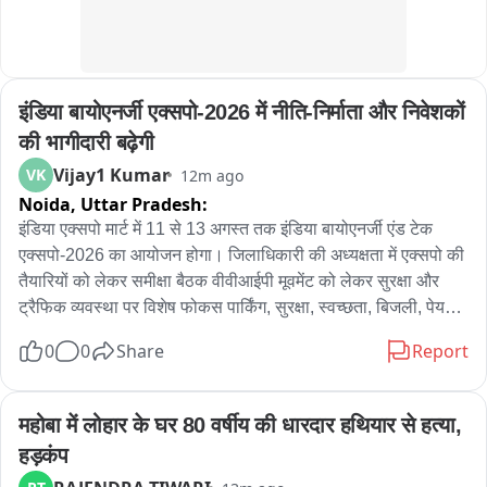
इंडिया बायोएनर्जी एक्सपो-2026 में नीति-निर्माता और निवेशकों 
की भागीदारी बढ़ेगी
Vijay1 Kumar
VK
12m ago
Noida,
Uttar Pradesh:
इंडिया एक्सपो मार्ट में 11 से 13 अगस्त तक इंडिया बायोएनर्जी एंड टेक 
एक्सपो-2026 का आयोजन होगा। जिलाधिकारी की अध्यक्षता में एक्सपो की 
तैयारियों को लेकर समीक्षा बैठक वीवीआईपी मूवमेंट को लेकर सुरक्षा और 
ट्रैफिक व्यवस्था पर विशेष फोकस पार्किंग, सुरक्षा, स्वच्छता, बिजली, पेयजल 
और चिकित्सा व्यवस्था की समीक्षा सभी विभागों को समयबद्ध तरीके से 
0
0
Share
Report
तैयारियां पूरी करने के निर्देश देश-विदेश से उद्योग विशेषज्ञ, निवेशक और 
नीति-निर्माता होंगे शामिल एक्सपो में 25 से अधिक सम्मेलन सत्र आयोजित 
किए जाएंगे 120 से अधिक राष्ट्रीय-अंतरराष्ट्रीय वक्ताओं के शामिल होने 
महोबा में लोहार के घर 80 वर्षीय की धारदार हथियार से हत्या, 
की संभावना 150 से अधिक प्रदर्शक और 1,000 से ज्यादा प्रतिनिधि होंगे 
हड़कंप
शामिल 15 हजार से अधिक व्यावसायिक आगंतुकों के पहुंचने की उम्मीद 