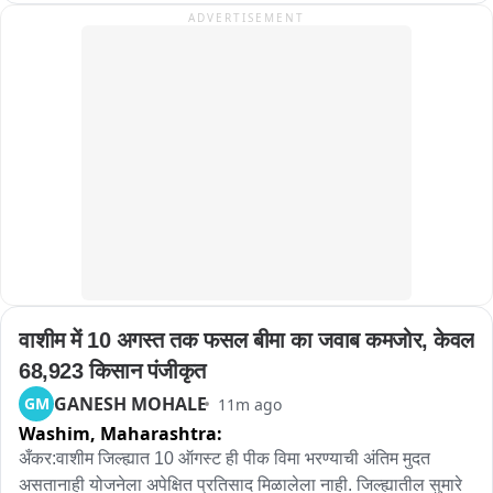
ADVERTISEMENT
तालुक्याच्या निर्मला नवले यांची नियुक्ती करण्यात आली आहे. या 
नियुक्तीनंतर राज्यभरातील महिला संघटना अधिक बळकट करण्याचे मोठे 
आव्हान त्यांच्यासमोर असणार आहे. पक्ष संघटनेच्या विस्तारासाठी त्या कोणती 
रणनीती आखणार, याकडे आता राजकीय वर्तुळाचे लक्ष लागले आहे.
वाशीम में 10 अगस्त तक फसल बीमा का जवाब कमजोर, केवल 
68,923 किसान पंजीकृत
GANESH MOHALE
GM
11m ago
Washim,
Maharashtra:
अँकर:वाशीम जिल्ह्यात 10 ऑगस्ट ही पीक विमा भरण्याची अंतिम मुदत 
असतानाही योजनेला अपेक्षित प्रतिसाद मिळालेला नाही. जिल्ह्यातील सुमारे 