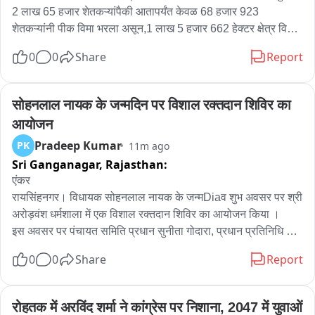
2 लाख 65 हजार शेतकऱ्यांपैकी आतापर्यंत केवळ 68 हजार 923 
शेतकऱ्यांनी पीक विमा भरला असून,1 लाख 5 हजार 662 हेक्टर क्षेत्र विमा 
संरक्षणाखाली आले आहे. गेल्या वर्षी अतिवृष्टीनंतर केवळ एका महसूल 
0
0
Share
Report
मंडळातील शेतकऱ्यांनाच भरपाई मिळाल्याने इतर भागातील शेतकऱ्यांमध्ये 
नाराजी आहे. त्याचाच परिणाम म्हणून यंदा अनेक शेतकऱ्यांनी पीक विम्याकडे 
पाठ फिरवल्याचे दिसून येत आहे.
सोहनलाल नायक के जन्मदिन पर विशाल रक्तदान शिविर का 
आयोजन
Pradeep Kumar
PK
11m ago
Sri Ganganagar,
Rajasthan:
एंकर 

रायसिंहनगर। विधायक सोहनलाल नायक के जन्मDiaव शुभ अवसर पर श्री 
अरोड़वंश धर्मशाला में एक विशाल रक्तदान शिविर का आयोजन किया ।

इस अवसर पर पंचायत समिति प्रधान सुनीता गोदारा, प्रधान प्रतिनिधि 
वीरेंद्र गोदारा, पूर्व ब्लॉक अध्यक्ष लखबीर सिंह समरा और निहाल बिश्नोई 
0
0
Share
Report
सहित अनेक वरिष्ठ कार्यकर्ता व गणमान्य नागरिक मौजूद हैं।

शिविर में रक्तदान को लेकर युवाओं और समर्थकों में भारी उत्साह देखने को 
मिल रहा है। सुबह से ही काफी संख्या में क्षेत्रवासी और समर्थक धर्मशाला 
रोहतक में अरविंद शर्मा ने कांग्रेस पर निशाना, 2047 में युवाओं 