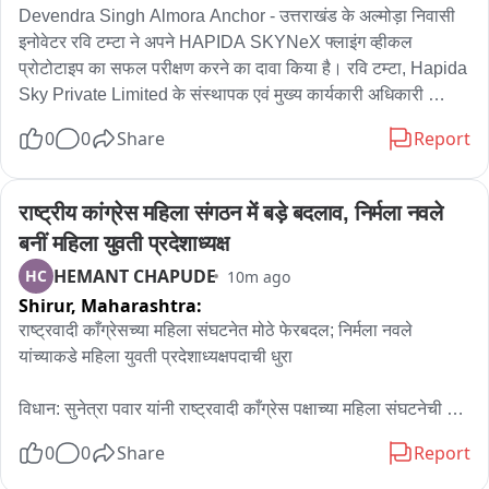
Devendra Singh Almora Anchor - उत्तराखंड के अल्मोड़ा निवासी 
इनोवेटर रवि टम्टा ने अपने HAPIDA SKYNeX फ्लाइंग व्हीकल 
प्रोटोटाइप का सफल परीक्षण करने का दावा किया है। रवि टम्टा, Hapida 
Sky Private Limited के संस्थापक एवं मुख्य कार्यकारी अधिकारी 
(सीईओ) हैं। रवि टम्टा के अनुसार, कई वर्षों के शोध, डिजाइन, विकास और 
0
0
Share
Report
परीक्षण के बाद HAPIDA SKYNeX प्रोटोटाइप ने सफलतापूर्वक हवा में 
उड़ान भरी। इसे परियोजना की पहली बड़ी तकनीकी उपलब्धि माना जा रहा 
है। उन्होंने बताया कि उनका उद्देश्य एक सुरक्षित और पूरी तरह इलेक्ट्रिक 
राष्ट्रीय कांग्रेस महिला संगठन में बड़े बदलाव, निर्मला नवले 
पर्सनल फ्लाइंग व्हीकल विकसित करना है, जिससे भविष्य में आम लोगों के 
बनीं महिला युवती प्रदेशाध्यक्ष
लिए व्यक्तिगत हवाई परिवहन का विकल्प उपलब्ध कराया जा सके। उनका 
HEMANT CHAPUDE
HC
10m ago
कहना है कि यह पहल भारत में पर्सनल स्काई मोबिलिटी की दिशा में एक 
Shirur,
Maharashtra:
महत्वपूर्ण कदम साबित हो सकती है। रवि टम्टा ने कहा कि परियोजना पर 
आगे भी तकनीकी परीक्षण और सुधार का कार्य जारी रहेगा। उनका लक्ष्य 
राष्ट्रवादी काँग्रेसच्या महिला संघटनेत मोठे फेरबदल; निर्मला नवले 
भविष्य में सुरक्षा मानकों के अनुरूप इस तकनीक को और विकसित कर 
यांच्याकडे महिला युवती प्रदेशाध्यक्षपदाची धुरा

व्यावहारिक उपयोग के लिए तैयार करना है。
विधान: सुनेत्रा पवार यांनी राष्ट्रवादी काँग्रेस पक्षाच्या महिला संघटनेची 
नव्याने बांधणी करण्यासाठी महत्त्वाची पावले उचलण्यास सुरुवात केली आहे. 
0
0
Share
Report
गेल्या अनेक दिवसांपासून रिक्त असलेल्या महिला प्रदेशाध्यक्षपदी वैशाली 
नागवडे यांची, तर महिला युवती प्रदेशाध्यक्षपदी पुणे जिल्ह्यातील शिरूर 