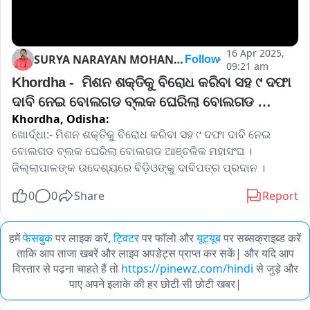
16 Apr 2025,
SURYA NARAYAN MOHANTY
Follow
09:21 am
Khordha -  ମିଶନ ଶକ୍ତିକୁ ବିରୋଧ କରିବା ସହ ୯ ଦଫା 
ଦାବି ନେଇ ବୋଲଗଡ ବ୍ଲକ ଘେରିଲା ବୋଲଗଡ 
Khordha,
Odisha:
ଆଞ୍ଚଳିକ ମହାସଂଘ 
ଖୋର୍ଦ୍ଧା:- ମିଶନ ଶକ୍ତିକୁ ବିରୋଧ କରିବା ସହ ୯ ଦଫା ଦାବି ନେଇ 
ବୋଲଗଡ ବ୍ଲକ ଘେରିଲା ବୋଲଗଡ ଆଞ୍ଚଳିକ ମହାସଂଘ । 
ଜିଲ୍ଲାପାଳଙ୍କ ଉଦେଶ୍ୟରେ ବିଡ଼ିଓଙ୍କୁ ଦାବିପତ୍ର ପ୍ରଦାନ ।
0
0
Share
Report
हमें
फेसबुक
पर लाइक करें,
ट्विटर
पर फॉलो और
यूट्यूब
पर सब्सक्राइब्ड करें
ताकि आप ताजा खबरें और लाइव अपडेट्स प्राप्त कर सकें| और यदि आप
विस्तार से पढ़ना चाहते हैं तो
https://pinewz.com/hindi
से जुड़े और
पाए अपने इलाके की हर छोटी सी छोटी खबर|