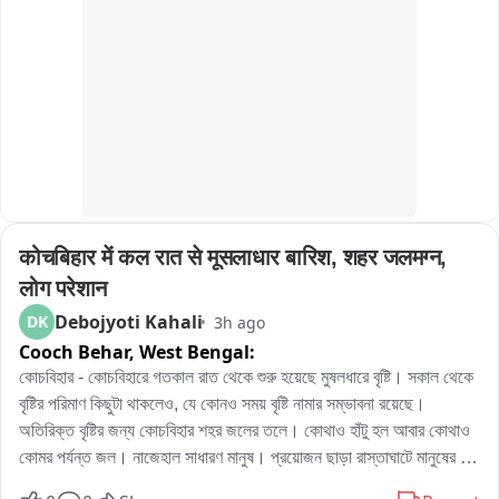
পরিণত হয়েছে। জল টপকে যেতে হচ্ছে চার চাকা কত বড় সব গাড়ি। বাশগাড়ীর 
যাতায়াত করতে অনেক সময় সমস্যা করতে হচ্ছে গাড়ির যন্ত্রাংশ নষ্ট হচ্ছে। এই 
রাস্তার বেহাল থেকে দুর্ঘটনা যন্ত্রণা কবে স্বস্তি পাবে সেটাই এখন প্রশ্ন
कोचबिहार में कल रात से मूसलाधार बारिश, शहर जलमग्न, 
लोग परेशान
Debojyoti Kahali
DK
3h ago
Cooch Behar,
West Bengal:
কোচবিহার - কোচবিহারে গতকাল রাত থেকে শুরু হয়েছে মুষলধারে বৃষ্টি। সকাল থেকে 
বৃষ্টির পরিমাণ কিছুটা থাকলেও, যে কোনও সময় বৃষ্টি নামার সম্ভাবনা রয়েছে। 
অতিরিক্ত বৃষ্টির জন্য কোচবিহার শহর জলের তলে। কোথাও হাঁটু হল আবার কোথাও 
কোমর পর্যন্ত জল। নাজেহাল সাধারণ মানুষ। প্রয়োজন ছাড়া রাস্তাঘাটে মানুষের 
চলাচলও । এখনো ঝিরিঝিরি বৃষ্টি হচ্ছে কোচবিহারে। অফিস টাইমে নাজেহাল সাধারণ 