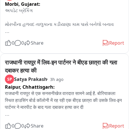
किचन तथा अन्य फूड बिजनेस ऑपरेटर्स को इस आदेश का पालन करने के 
Morbi,
Gujarat:
निर्देश दिए हैं। राज्यभर में विशेष जांच अभियान चलाया जाएगा और 
અપડેટ બ્રેકિંગ 

आवश्यकता पड़ने पर उत्पाद जब्त कर नष्ट किए जाएंगे।

आदेश का उल्लंघन करने वालों के खिलाफ खाद्य सुरक्षा एवं मानक अधिनियम, 
મોરબીના હળવદ તાલુકાના કડીયાણા કામ પાસે બનેલો બનાવ 

2006 के तहत माल जब्त करने, उत्पाद नष्ट करने, आर्थिक दंड, लाइसेंस 
संबंधी कार्रवाई और गंभीर मामलों में न्यायालयीन कार्रवाई की जाएगी।

વહેલી સવારે સાત વાગ્યા પહેલા ટ્રકમાં લાગેલી આગો હજી પણ 
खाद्य सुरक्षा आयुक्त तुकाराम मुंडे ने कहा कि महाराष्ट्र के प्रत्येक नागरिक 
0
0
Share
Report
કાબુમાં આવી નથી 

को सुरक्षित, शुद्ध और गुणवत्तापूर्ण भोजन मिलना उसका संवैधानिक और 
कानूनी अधिकार है। उन्होंने कहा कि उपभोक्ताओं को धोखा देकर 
પેપરનો જથ્થો ભરીને જતા 트્રકમાં લાગી હતી વહેલી સવારે 
राजधानी रायपुर में लिव-इन पार्टनर ने बीएड छात्रा की गला 
मुनाफाखोरी करने वालों को किसी भी कीमत पर बख्शा नहीं जाएगा। वहीं 
આગ 

ईमानदार उद्योगों को संरक्षण देते हुए मिलावटी और असुरक्षित खाद्य पदार्थों के 
दबाकर हत्या की
खिलाफ जीरो टॉलरेंस की नीति अपनाई जाएगी। सुरक्षित भोजन सुनिश्चित 
Satya Prakash
SP
3h ago
સવારે સાડા સાત વાગ્યાથી આગ ને કાબુમાં લેવા માટે બે ફાયર 
करना केवल कानून लागू करना नहीं, बल्कि समाज के प्रति सरकार की 
Raipur,
Chhattisgarh:
ફાયરટર કરી રહ્યા છીંયા પાણીનો મારો 

नैतिक और संवैधानिक जिम्मेदारी भी है।
राजधानी रायपुर से एक सनसनीखेज वारदात सामने आई है. बोरियाकला 
હજુ પણ ટ્રકમાં લાગેલી આગ સો ટકા કાબુમાં આવી નથી, પાણીનો 
स्थित हाउसिंग बोर्ड कॉलोनी में रह रही एक बीएड छात्रा की उसके लिव-इन 
મારો ચાલુ 

पार्टनर ने मारपीट के बाद गला दबाकर हत्या कर दी

트્રક અને તેમાં ભરેલ પેપર નો જથ્થો આગ લાગવાના કારણે 
घटना के बाद आरोपी युवती को बेसुध हालत में मेकाहारा अस्पताल लेकर 
0
0
Share
Report
સંપૂર્ણ બળીને ખાખ
पहुंचा, यहां डॉक्टरों ने उसे मृत घोषित कर दिया. युवती की मौत की पुष्टि होते 