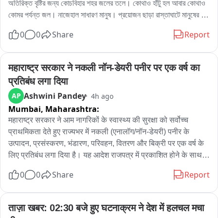
অতিরিক্ত বৃষ্টির জন্য কোচবিহার শহর জলের তলে। কোথাও হাঁটু হল আবার কোথাও 
কোমর পর্যন্ত জল। নাজেহাল সাধারণ মানুষ। প্রয়োজন ছাড়া রাস্তাঘাটে মানুষের 
চলাচলও । এখনো ঝিরিঝিরি বৃষ্টি হচ্ছে কোচবিহারে। অফিস টাইমে নাজেহাল সাধারণ 
0
0
Share
Report
মানুষ।
महाराष्ट्र सरकार ने नकली नॉन-डेयरी पनीर पर एक वर्ष का 
प्रतिबंध लगा दिया
Ashwini Pandey
AP
4h ago
Mumbai,
Maharashtra:
महाराष्ट्र सरकार ने आम नागरिकों के स्वास्थ्य की सुरक्षा को सर्वोच्च 
प्राथमिकता देते हुए राज्यभर में नकली (एनालॉग/नॉन-डेयरी) पनीर के 
उत्पादन, प्रसंस्करण, भंडारण, परिवहन, वितरण और बिक्री पर एक वर्ष के 
लिए प्रतिबंध लगा दिया है। यह आदेश राजपत्र में प्रकाशित होने के साथ ही 
प्रभावी हो गया है।

0
0
Share
Report
FDA के अनुसार, पिछले कुछ समय से “पनीर” के नाम पर उपभोक्ताओं को 
गुमराह कर वनस्पति तेल, वनस्पति वसा तथा अन्य गैर-दुग्धीय तत्वों से तैयार 
नकली उत्पाद बेचे जाने की शिकायतें लगातार मिल रही थीं। विभिन्न जांचों, 
ताज़ा खबर: 02:30 बजे हुए घटनाक्रम ने देश में हलचल मचा 
प्रयोगशाला रिपोर्टों और प्रवर्तन कार्रवाई में इन शिकायतों की पुष्टि होने के 