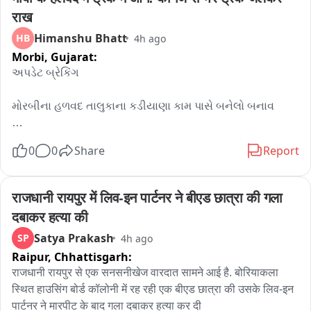
एफडीए ने सभी उत्पादकों, प्रोसेसिंग इकाइयों, थोक एवं खुदरा विक्रेताओं, 
राख
परिवहनकर्ताओं, गोदाम संचालकों, वितरकों, होटल, रेस्तरां, कैटरर्स, क्लाउड 
Himanshu Bhatt
HB
4h ago
किचन तथा अन्य फूड बिजनेस ऑपरेटर्स को इस आदेश का पालन करने के 
Morbi,
Gujarat:
निर्देश दिए हैं। राज्यभर में विशेष जांच अभियान चलाया जाएगा और 
અપડેટ બ્રેકિંગ 

आवश्यकता पड़ने पर उत्पाद जब्त कर नष्ट किए जाएंगे।

आदेश का उल्लंघन करने वालों के खिलाफ खाद्य सुरक्षा एवं मानक अधिनियम, 
મોરબીના હળવદ તાલુકાના કડીયાણા કામ પાસે બનેલો બનાવ 

2006 के तहत माल जब्त करने, उत्पाद नष्ट करने, आर्थिक दंड, लाइसेंस 
संबंधी कार्रवाई और गंभीर मामलों में न्यायालयीन कार्रवाई की जाएगी।

વહેલી સવારે સાત વાગ્યા પહેલા ટ્રકમાં લાગેલી આગો હજી પણ 
खाद्य सुरक्षा आयुक्त तुकाराम मुंडे ने कहा कि महाराष्ट्र के प्रत्येक नागरिक 
0
0
Share
Report
કાબુમાં આવી નથી 

को सुरक्षित, शुद्ध और गुणवत्तापूर्ण भोजन मिलना उसका संवैधानिक और 
कानूनी अधिकार है। उन्होंने कहा कि उपभोक्ताओं को धोखा देकर 
પેપરનો જથ્થો ભરીને જતા 트્રકમાં લાગી હતી વહેલી સવારે 
राजधानी रायपुर में लिव-इन पार्टनर ने बीएड छात्रा की गला 
मुनाफाखोरी करने वालों को किसी भी कीमत पर बख्शा नहीं जाएगा। वहीं 
આગ 

ईमानदार उद्योगों को संरक्षण देते हुए मिलावटी और असुरक्षित खाद्य पदार्थों के 
दबाकर हत्या की
खिलाफ जीरो टॉलरेंस की नीति अपनाई जाएगी। सुरक्षित भोजन सुनिश्चित 
Satya Prakash
SP
4h ago
સવારે સાડા સાત વાગ્યાથી આગ ને કાબુમાં લેવા માટે બે ફાયર 
करना केवल कानून लागू करना नहीं, बल्कि समाज के प्रति सरकार की 
Raipur,
Chhattisgarh:
ફાયરટર કરી રહ્યા છીંયા પાણીનો મારો 

नैतिक और संवैधानिक जिम्मेदारी भी है।
राजधानी रायपुर से एक सनसनीखेज वारदात सामने आई है. बोरियाकला 
હજુ પણ ટ્રકમાં લાગેલી આગ સો ટકા કાબુમાં આવી નથી, પાણીનો 
स्थित हाउसिंग बोर्ड कॉलोनी में रह रही एक बीएड छात्रा की उसके लिव-इन 
મારો ચાલુ 

पार्टनर ने मारपीट के बाद गला दबाकर हत्या कर दी
