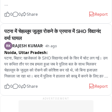
트્રક અને તેમાં ભરેલ પેપર નો જથ્થો આગ લાગવાના કારણે 
घटना के बाद आरोपी युवती को बेसुध हालत में मेकाहारा अस्पताल लेकर 
0
0
Share
Report
સંપૂર્ણ બળીને ખાખ
पहुंचा, यहां डॉक्टरों ने उसे मृत घोषित कर दिया. युवती की मौत की पुष्टि होते 
ही आरोपी मौके से फरार हो गया. मृतका के परिजनों ने आरोपी के खिलाफ 
हत्या की शिकायत दर्ज कराई है, जिसपर पुलिस ने आरोपी को गिरफ्तार कर 
पटना में चेहल्लुम जुलूस रोकने के प्रयास में SHO विद्यानंद 
लिया है. मृतिका का नाम भारती नेताम और आरोपी का नाम सावंत बघेल 
वर्मा घायल
बताया जा रहा है.....
RAJESH KUMAR
RK
4h ago
Noida,
Uttar Pradesh:
पटना, बिहार: खाजेकलां के SHO विद्यानंद वर्मा के सिर में चोट लग गई। उन 
पर कथित तौर पर तब हमला हुआ जब वे पुलिस बल के साथ मिलकर 
चेहल्लुम के जुलूस को रोकने की कोशिश कर रहे थे, जो बिना इजाज़त 
निकाला जा रहा था। बाद में पुलिस ने हालात को काबू में करने के लिए हल्का 
बल प्रयोग किया। उन्होंने कहा, "दो गुटों के बीच हाथापाई हो गई थी, और 
0
0
Share
Report
मामले को सुलझाने की कोशिश के दौरान मुझे चोट लग गई।"
ADVERTISEMENT