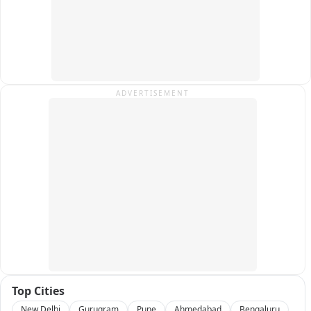
डिक्की में सात प्लास्टिक के कट्टों में डोडा-चूरा भरा मिला। जिसका वजन 
64 किलो 680 ग्राम निकला। पुलिस ने कार चालक महेश सुमन  और मनीष 
सुमन  को गिरफ्तार कर लिया। पुलिस ने आरोपियों के खिलाफ एनडीपीएस 
एक्ट के तहत मामला दर्ज कर जांच शुरू कर दी है। प्रकरण की जांच 
छीपाबड़ौद थानाधिकारी गंभीर सिंह कर रहे हैं。

ADVERTISEMENT
थानाधिकारी राधेश्याम मंडावत ने बताया कि पुलिस पूछताछ में सामने आया 
कि दोनों आरोपी  कहीं से डोडा-चूरा लेकर आए थे। इसके बाद इसे कार से 
किसी स्थान पर सप्लाई करने के लिए ले जा रहे थे। इसी दौरान पुलिस ने 
उनके घर के पास ही दोनों को पकड़ लिया। पुलिस अब यह पता लगाने में 
जुटी है कि आरोपी डोडा-चूरा कहां से लेकर आए थे और इसे किसे सप्लाई 
करने वाले थे。
Top Cities
New Delhi
Gurugram
Pune
Ahmedabad
Bengaluru