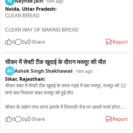
Naynee Jain
NJ
16m ago
Noida,
Uttar Pradesh:
CLEAN BREAD

CLEAN WAY OF MAKING BREAD
0
0
Share
Report
सीकर में सेफ्टी टैंक खुदाई के दौरान मजदूर की मौत
Ashok Singh Shekhawat
AS
16m ago
Sikar,
Rajasthan:
सीकर शहर में सेफ्टी टैंक खुदाई के समय गड्ढे में दबा मजदूर, मजदूर को 12 
घण्टे बाद निकाला बाहर मजदूर की हुई मौत

सीकर के उद्योग नगर थाना इलाके में पिपराली रोड पर आदर्श गर्ल्स हॉस्टल 
के पास शनिवार को सेफ्टी टैंक की खुदाई का काम करते समय मिट्टी धंसने 
0
0
Share
Report
से एक मजदूर मिट्टी में दब गया, जिसे 12 घण्टे बाद देर रात सिविल डिफेंस 
टीम ने बाहर निकाला. मजदूर सिकंदर की मौत हो गई. शव का आज 