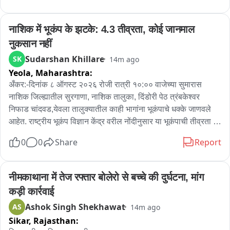
इस वजह से, 16 अगस्त 2026 (रविवार) तक कुछ मेट्रो स्टेशनों पर, 
खासकर भीड़-भाड़ वाले समय (पीक आवर्स) में, लंबी लाइनें लग सकती हैं। 
नाशिक में भूकंप के झटके: 4.3 तीव्रता, कोई जानमाल 
इसलिए, यात्रियों को सलाह दी जाती है कि वे अपनी यात्रा की योजना उसी 
नुकसान नहीं
अनुसार बनाएं और इन दिनों में आने-जाने के लिए थोड़ा अतिरिक्त समय लेकर 
Sudarshan Khillare
SK
14m ago
चलें। यात्रियों से अनुरोध है कि सुरक्षा जांच के दौरान सुरक्षा कर्मियों का 
Yeola,
Maharashtra:
सहयोग करें।
अँकर:-दिनांक ८ ऑगस्ट २०२६ रोजी रात्री १०:०० वाजेच्या सुमारास 
नाशिक जिल्ह्यातील सुरगाणा, नाशिक तालुका, दिंडोरी पेठ त्रंबकेश्वर 
निफाड चांदवड,येवला तालुक्यातील काही भागांना भूकंपाचे धक्के जाणवले 
आहेत. राष्ट्रीय भूकंप विज्ञान केंद्र वरील नोंदीनुसार या भूकंपाची तीव्रता 
रिश्टर स्केलवर ४.३ इतकी नोंदविण्यात आली असून भूकंपाचा केंद्रबिंदू 
0
0
Share
Report
गुजरात राज्यातील हातगड डोंगर रांगा जवळील जमिनीखाली ५ किलोमीटर 
खोलीवर होता. प्राप्त झालेल्या प्राथमिक माहितीनुसार जिल्ह्यात कुठेही 
कसल्याही प्रकारची जीवितहानी झालेली नाही. तरी काही ठिकाणी घरांना 
नीमकाथाना में तेज रफ्तार बोलेरो से बच्चे की दुर्घटना, मांग 
भेगा पडल्याच्या घटना देखील समोर आले आहे, संभाव्य धोका टाळण्यासाठी 
कड़ी कार्रवाई
नागरिकांनी सतर्क राहावे. विशेषतः कच्चे बांधकाम (दगड-मातीचे बांधकाम) 
Ashok Singh Shekhawat
AS
14m ago
असलेल्या घरांमध्ये राहणाऱ्या नागरिकांनी अधिक काळजी घ्यावी, असे 
Sikar,
Rajasthan:
आवाहन जिल्हा प्रशासनामार्फत करण्यात येत आहे.
