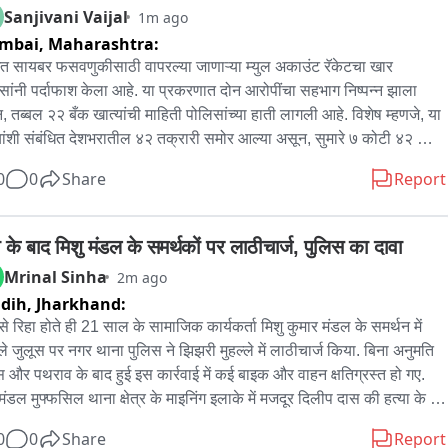
Sanjivani Vaijal
1m ago
mbai,
Maharashtra:
बईत सायबर फसवणुकीसाठी वापरल्या जाणाऱ्या म्युल अकाउंट रॅकेटचा खार 
सांनी पर्दाफाश केला आहे. या प्रकरणात दोन आरोपींचा सहभाग निष्पन्न झाला 
, तब्बल २२ बँक खात्यांची माहिती पोलिसांच्या हाती लागली आहे. विशेष म्हणजे, या 
यांशी संबंधित देशभरातील ४२ तक्रारी समोर आल्या असून, सुमारे ७ कोटी ४२ लाख 
ांच्या सायबर फसवणुकीचा उलगडा झाला आहे.

0
0
Share
Report
पोलीस ठाण्यात गुन्हा क्रमांक १८३/२०२६ अंतर्गत बीएनएस कलम ३१८(४), तसेच 
ती तंत्रज्ञान अधिनियमातील कलम ६६(क) आणि ६६(ड) नुसार गुन्हा दाखल 
ा के बाद मिशु मंडल के समर्थकों पर लाठीचार्ज, पुलिस का दावा
यात आला होता. फिर्यादीशी टेलिग्रामच्या माध्यमातून संपर्क साधून ऑनलाइन टास्क 
Mrinal Sinha
2m ago
ण केल्यास मोठा नफा मिळेल, असे आमिष दाखवण्यात आले. त्यानंतर विविध बँक 
idih,
Jharkhand:
यांमध्ये तब्बल ४ लाख ७ हजार ७६४ रुपये जमा करण्यास भाग पाडून त्यांची 
से रिहा होते ही 21 साल के सामाजिक कार्यकर्ता मिशु कुमार मंडल के समर्थन में 
णूक करण्यात आली.

े जुलूस पर नगर थाना पुलिस ने झिझरी मुहल्ले में लाठीचार्ज किया. बिना अनुमति 
स और पथराव के बाद हुई इस कार्रवाई में कई बाइक और वाहन क्षतिग्रस्त हो गए. 
्रिक तपास आणि सायबर हेल्पलाईन १९३० तसेच सायबर समन्वय पोर्टलवरील 
 मंडल मुफ्फसिल थाना क्षेत्र के माइनिंग इलाके में मजदूर दिलीप दास की हत्या के 
तीच्या आधारे अविनाश बाबासाहेब खरात आणि विकास गजानन भुजबळ यांचा 
पीड़ित परिवार को न्याय और मुआवजा दिलाने को लेकर आंदोलन कर रहे थे. इसी 
ग निष्पन्न झाला. अविनाश खरात याला अटक करण्यात आली आहे.

0
0
Share
Report
 हुई झड़प में लोगों को भड़काने के आरोप में डुमरी के जीतकुंडी निवासी मिशु को 