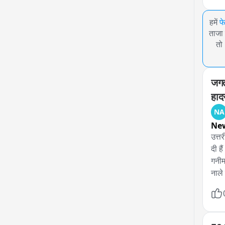
हमें
फ
ताजा 
तो
जगत
हाद
NA
New
उत्त
दी है
गनीम
नाले
मुसी
तस्व
जगह 