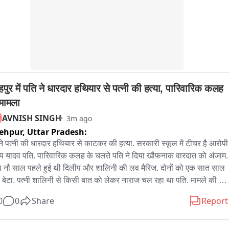
न जिले की पुलिस की काली कलर की स्कार्पियो भी साथ में हुई शामिल,

 छोटे भाई अबान के जनाजे में शामिल होने के लिए झांसी जेल से पैरोल पर कड़ी 
्षा व्यवस्था के बीच प्रयागराज जा रहा अली,

ुल 6 गाड़ियों का काफिला अली को लेकर जा रहा प्रयागराज।
हपुर में पति ने धारदार हथियार से पत्नी की हत्या, पारिवारिक कलह 
मामला
AVNISH SINGH
3m ago
ehpur,
Uttar Pradesh:
ने पत्नी की धारदार हथियार से काटकर की हत्या. सरकारी स्कूल में टीचर है आरोपी 
प यादव पति. पारिवारिक कलह के चलते पति ने दिया खौफनाक वारदात को अंजाम. 
 नौ साल पहले हुई थी दिलीप और शालिनी की लव मैरिज. दोनों को एक सात साल 
ै बेटा. पत्नी शालिनी से किसी बात को लेकर नाराज चल रहा था पति. मामले की 
-पड़ताल में जुटी पुलिस. सदर कोतवाली क्षेत्र के 50 नंबर पुल शादीपुर की घटना
0
0
Share
Report