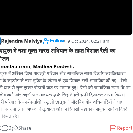
Rajendra Malviya
9 Oct 2024, 02:21 am
Follow
्मदापुरम में नशा मुक्त भारत अभियान के तहत विशाल रैली का 
ोजन
rmadapuram,
Madhya Pradesh:
दापुरम में अखिल विश्व गायत्री परिवार और सामाजिक न्याय दिव्यांग सशक्तिकरण 
ग के सहयोग से नशा मुक्ति के उद्देश्य से एक विशाल रैली आयोजित की गई। रैली 
नी घाट से शुरू होकर सेठानी घाट पर समाप्त हुई। रैली को सामाजिक न्याय विभाग 
ंतोष शर्मा और तहसील समन्वयक यू के सिंह ने हरी झंडी दिखाकर आरंभ किया। 
्री परिवार के कार्यकर्ताओं, स्कूली छात्राओं और विभागीय अधिकारियों ने भाग 
। नगर पालिका अध्यक्ष नीतू यादव और आदिवासी सहायक आयुक्त संजीव द्विवेदी 
पस्थित रहे।
0
0
Share
Report