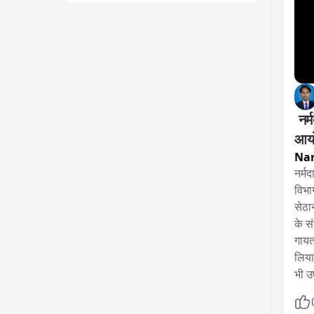
 नर
आय
Na
नर्म
विभा
सेठा
के स
गायत
लिया
भी उ