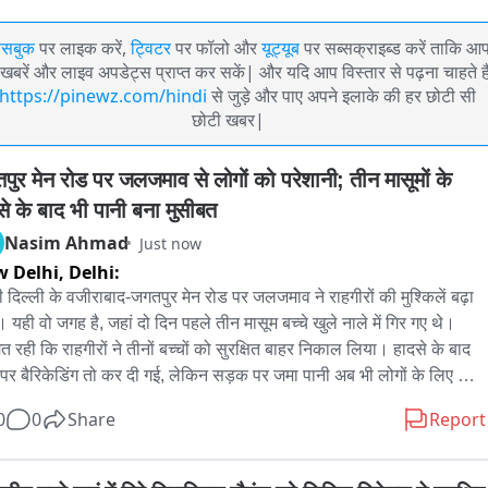
ेसबुक
पर लाइक करें,
ट्विटर
पर फॉलो और
यूट्यूब
पर सब्सक्राइब्ड करें ताकि आ
खबरें और लाइव अपडेट्स प्राप्त कर सकें| और यदि आप विस्तार से पढ़ना चाहते है
https://pinewz.com/hindi
से जुड़े और पाए अपने इलाके की हर छोटी सी
छोटी खबर|
पुर मेन रोड पर जलजमाव से लोगों को परेशानी; तीन मासूमों के 
से के बाद भी पानी बना मुसीबत
Nasim Ahmad
Just now
 Delhi,
Delhi:
री दिल्ली के वजीराबाद-जगतपुर मेन रोड पर जलजमाव ने राहगीरों की मुश्किलें बढ़ा 
ं। यही वो जगह है, जहां दो दिन पहले तीन मासूम बच्चे खुले नाले में गिर गए थे। 
त रही कि राहगीरों ने तीनों बच्चों को सुरक्षित बाहर निकाल लिया। हादसे के बाद 
 पर बैरिकेडिंग तो कर दी गई, लेकिन सड़क पर जमा पानी अब भी लोगों के लिए 
बत बना हुआ है।

0
0
Share
Report
ीरें उत्तरी दिल्ली के वजीराबाद और जगतपुर मेन रोड की हैं... जहां सड़क पर जगह-
भरा पानी राहगीरों के लिए परेशानी का सबब बना हुआ है। दो दिन पहले इसी 