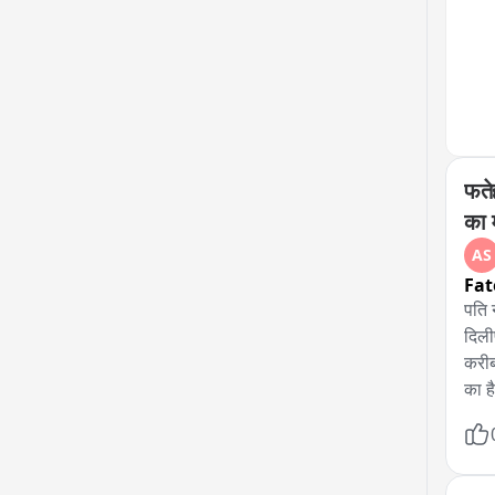
जालौ
अपने
सुरक
अब क
फते
का 
AS
Fat
पति 
दिली
करीब
का ह
जांच