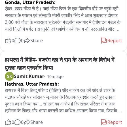
Gonda,
Uttar Pradesh:
sुनावणी कोर्टासमोर चाललीय...त्यांना योग्य उत्तर आम्ही देऊ
एंकर- खबर गोंडा से है। जहां गोंडा जिले के एक दिवसीय दौरे पर पहुंचे यूपी 
सरकार के पर्यटन एवं संस्कृति मंत्री जयवीर सिंह ने आज शुक्रवार दोपहर 
2:00 बजे गोंडा के महाराजा सुहेलदेव मंडलीय सभागार में देवीपाटन मंडल के 
चारों जिलों में पर्यटन संस्कृति एवं धर्मार्थ कार्य विभाग की प्रस्तावित और 
निर्माणाधीन परियोजनाओं को लेकर के समीक्षा की है। इस समीक्षा बैठक के 
0
0
Share
Report
दौरान 18 करोड रुपए की 16 परियोजनाओं पर समीक्षा हुई है इसके साथ ही 
साथ 6 महीने में 1.5 करोड़ तक की परियोजनाओं को गुणवत्तापूर्ण सर्वोच्च 
प्राथमिकता के आधार पर पूर्ण करने के निर्देश दिए गए हैं। बैठक के दौरान 
हाथरस में विहिप- बजरंग दल ने राम के अपमान के विरोध में 
यह भी निर्देश दिया गया है कि मां नंदन देवी,जंम्बूद्वीप और कपिल मुनि आश्रम 
पुतला दहन प्रदर्शन किया
के विकास पर उत्तर प्रदेश सरकार का फोकस है गोंडा-बलरामपुर के 
Sumit Kumar
SK
10m ago
रामलीला मैदाने और प्राचीन शिवालयों के विकास को भी गति मिलेगी। इसके 
Hathras,
Uttar Pradesh:
साथ ही साथ 22.18 करोड़ से भगवान घनश्याम महाराज की जन्मस्थली 
स्वामी नारायण छपिया मंदिर को भी विकसित किया जाएगा और श्रद्धालुओं के 
हाथरस में विश्व हिन्दू परिषद (विहिप) और बजरंग दल की ओर से शहर के 
लिए यहां पर विशेष सुविधा होगी। वही मीडिया से बात करते हुए यूपी पर्यटन 
घंटाघर चौराहे पर सांसद पप्पू यादव के खिलाफ प्रदर्शन करते हुए उनका 
मंत्री जयवीर सिंह ने राहुल गांधी के छात्र संवाद कार्यक्रम को लेकर के कहा 
पुतला दहन किया गया... संगठन का आरोप है कि संसद परिसर में भगवान 
कि राहुल गांधी अपनी राजनीतिक रोटियां सेकने के लिए कूद पड़े हैं लेकिन 
श्रीराम के चित्र और भगवा वस्त्रों का कथित अपमान किया गया, जिसके 
हमारी सरकार पूरी ईमानदारी और प्रतिबद्धता के साथ छात्रों के हितों में पूरी 
विरोध में यह शांतिपूर्ण प्रदर्शन आयोजित किया गया... 

0
0
Share
Report
तरीके से संकल्पबद्ध तरीके से साथ खड़ी है। वहीं संसद के बाहर विपक्ष द्वारा 