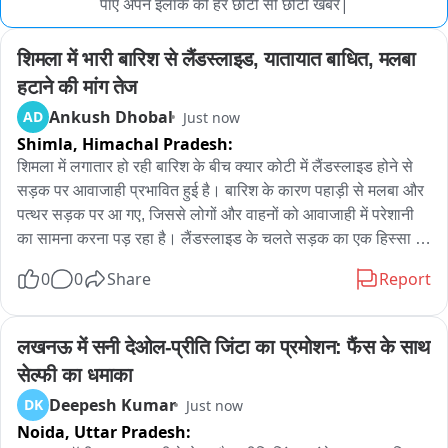
पाए अपने इलाके की हर छोटी सी छोटी खबर|
शिमला में भारी बारिश से लैंडस्लाइड, यातायात बाधित, मलबा 
हटाने की मांग तेज
Ankush Dhobal
AD
Just now
Shimla,
Himachal Pradesh:
शिमला में लगातार हो रही बारिश के बीच क्यार कोटी में लैंडस्लाइड होने से 
सड़क पर आवाजाही प्रभावित हुई है। बारिश के कारण पहाड़ी से मलबा और 
पत्थर सड़क पर आ गए, जिससे लोगों और वाहनों को आवाजाही में परेशानी 
का सामना करना पड़ रहा है। लैंडस्लाइड के चलते सड़क का एक हिस्सा 
बाधित हुआ है। स्थानीय लोगों ने प्रशासन से जल्द सड़क से मलबा हटाकर 
0
0
Share
Report
यातायात बहाल करने की मांग की है। बारिश के बीच पहाड़ी क्षेत्रों में 
लैंडस्लाइड का खतरा बढ़ गया है। प्रशासन ने लोगों से खराब मौसम में 
सावधानी बरतने और संवेदनशील क्षेत्रों में जाने से बचने की अपील की है।
लखनऊ में सनी देओल-प्रीति जिंटा का प्रमोशन: फैंस के साथ 
सेल्फी का धमाका
Deepesh Kumar
DK
Just now
Noida,
Uttar Pradesh: