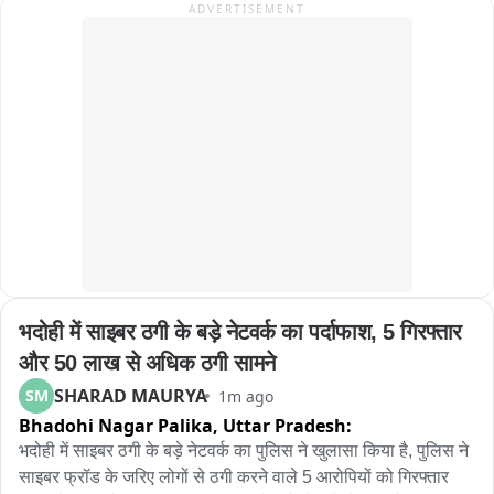
ADVERTISEMENT
कुंभारली घाटातील एका अत्यंत अवघड वळणावर रस्ता खचल्यामुळे हा मार्ग 
आता वाहतुकीसाठी कमालीचा धोकादायक बनला आहे..

रस्त्याचा भाग खचल्याने या वळणावर मोठा अपघात घडण्याची दाट शक्यता 
निर्माण झाली असून,वाहनचालकांना आपला जीव मुठीत धरूनच प्रवास 
करावा लागत आहे.. 

प्रशासनाने याकडे तात्काळ लक्ष देऊन दुरुस्तीचे काम हाती न घेतल्यास येथे 
मोठा अनर्थ घडण्याची भीती व्यक्त केली जात आहे..

प्रवाशांच्या सुरक्षेसाठी या मार्गावर तातडीने उपाययोजना करण्याची मागणी 
आता जोर धरू लागली आहे..
भदोही में साइबर ठगी के बड़े नेटवर्क का पर्दाफाश, 5 गिरफ्तार 
और 50 लाख से अधिक ठगी सामने
SHARAD MAURYA
SM
1m ago
Bhadohi Nagar Palika,
Uttar Pradesh:
भदोही में साइबर ठगी के बड़े नेटवर्क का पुलिस ने खुलासा किया है, पुलिस ने 
साइबर फ्रॉड के जरिए लोगों से ठगी करने वाले 5 आरोपियों को गिरफ्तार 