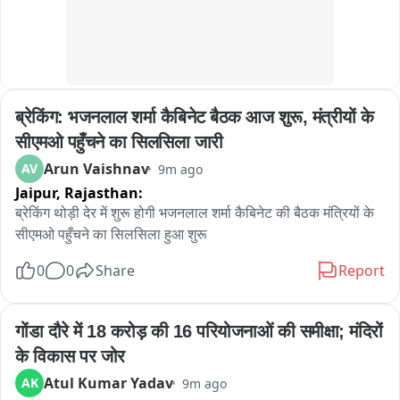
प्रशांत किशोर आणि सुनेत्रा वाहिनी यांची बैठक झाली... तर्कवितर्क सर्वच 
लावतात

त्यांच्या पक्षात कोण प्रदेशाध्यक्ष होणार, यात डोकावण्याचा प्रश्न नाही

राज ठाकरे

आंदोलन संपलं

ब्रेकिंग: भजनलाल शर्मा कैबिनेट बैठक आज शुरू, मंत्रीयों के 
सरकारच्या विरोधातील सुरुवात आहे, नाही हे जनता ठरवत असते

जनता महायुतीच्या सरकारसोबत आहे

सीएमओ पहुँचने का सिलसिला जारी
राज ठाकरे यांचा कुणीतरी गैरसमज करून दिलाय

Arun Vaishnav
AV
9m ago
राज साहेबांच्या सोबत राहून काही लोक स्वतःच पक्ष वाढवण्याचा प्रयत्न 
Jaipur,
Rajasthan:
करताहेत

ब्रेकिंग थोड़ी देर में शुरू होगी भजनलाल शर्मा कैबिनेट की बैठक मंत्रियों के 
महापालिकेला मनसेचे नुकसान झालं

सीएमओ पहुँचने का सिलसिला हुआ शुरू
राज ठाकरे यांची एकेकाळी पंतप्रधान नरेंद्र मोदी यांच्या समर्थनार्थ भूमिका 
होती,  त्यांचे गैरसमज आहेत, ते लवकरात दूर केले जातील.

0
0
Share
Report
दीपके

आंदोलन आणि त्या संबंधीचा विषय आमच्यासाठी संपलेला आहे

गोंडा दौरे में 18 करोड़ की 16 परियोजनाओं की समीक्षा; मंदिरों 
सुनावणी

सुप्रीम कोर्टात सुनावणी सुरू आहे.... आमची बाजू वकील मांडतील

के विकास पर जोर
आम्हाला योग्य न्याय मिळेल, ही आम्हाला खात्री आहे

Atul Kumar Yadav
AK
9m ago
संजय राऊत जज आहेत का ?
