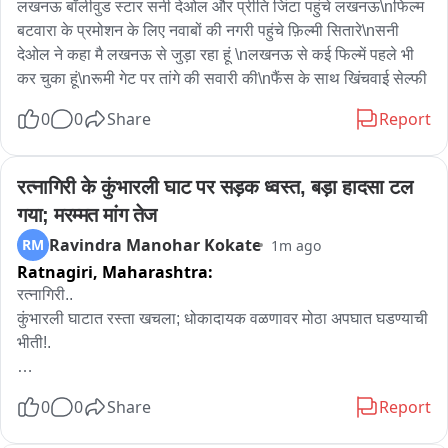
लखनऊ बॉलीवुड स्टार सनी देओल और प्रीति जिंटा पहुंचे लखनऊ\nफिल्म 
बटवारा के प्रमोशन के लिए नवाबों की नगरी पहुंचे फ़िल्मी सितारे\nसनी 
देओल ने कहा मै लखनऊ से जुड़ा रहा हूं \nलखनऊ से कई फिल्में पहले भी 
कर चुका हूं\nरूमी गेट पर तांगे की सवारी की\nफैंस के साथ खिंचवाई सेल्फी
0
0
Share
Report
रत्नागिरी के कुंभारली घाट पर सड़क ध्वस्त, बड़ा हादसा टल 
गया; मरम्मत मांग तेज
Ravindra Manohar Kokate
RM
1m ago
Ratnagiri,
Maharashtra:
रत्नागिरी..

कुंभारली घाटात रस्ता खचला; धोकादायक वळणावर मोठा अपघात घडण्याची 
भीती!.

रत्नागिरीला जोडणाऱ्या मध्यवर्ती कुंभारली घाटातून प्रवास करणाऱ्या 
0
0
Share
Report
वाहनधारकांसाठी एक अत्यंत चिंतेची बातमी समोर येत आहे..
