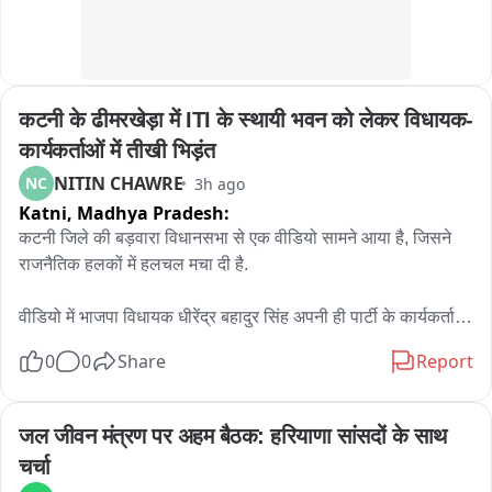
जिला कार्यक्रम अधिकारीआदि उपस्थित रहे।
कटनी के ढीमरखेड़ा में ITI के स्थायी भवन को लेकर विधायक-
कार्यकर्ताओं में तीखी भिड़ंत
NITIN CHAWRE
NC
3h ago
Katni,
Madhya Pradesh:
कटनी जिले की बड़वारा विधानसभा से एक वीडियो सामने आया है, जिसने 
राजनैतिक हलकों में हलचल मचा दी है.

वीडियो में भाजपा विधायक धीरेंद्र बहादुर सिंह अपनी ही पार्टी के कार्यकर्ताओं 
से तीखी बहस करते नजर आ रहे हैं. विवाद की वजह ढीमरखेड़ा में लंबे समय 
0
0
Share
Report
से लंबित शासकीय आईटीआई की मांग बताई जा रही है.

बताया जाता है कि गुरुवार को भाजपा कार्यकर्ता और ग्रामीण एक जुट होकर 
जल जीवन मंत्रण पर अहम बैठक: हरियाणा सांसदों के साथ 
एसडीएम कार्यालय पहुंचे थे. उनका कहना था कि वर्ष 2016 में तत्कालीन 
चर्चा
मुख्यमंत्री द्वारा ढीमरखेड़ा में आईटीआई खोलने की घोषणा की गई थी, लेकिन 