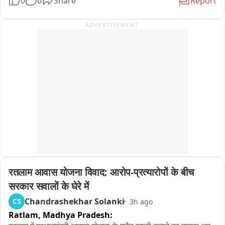
0
0
Share
Report
कड़ी मशक्कत के बावजूद मार्ग को खोला नहीं जा सका है। पहाड़ी से रह-
रहकर गिर रहे पत्थरों और मलबे के कारण राहत एवं बचाव कार्य में भारी 
ADVERTISEMENT
दिक्कतों का सामना करना पड़ रहा है।

प्रशासन और BRO की टीम लगातार मार्ग सुचारू करने के प्रयास में जुटी 
हुई है, लेकिन हाईवे कब तक खुलेगा, इस पर अभी कुछ भी कह पाना मुश्किल 
है।
रतलाम आवास योजना विवाद: आरोप-प्रत्यारोपों के बीच 
सरकार सवालों के घेरे में
Chandrashekhar Solanki
CS
3h ago
Ratlam,
Madhya Pradesh: