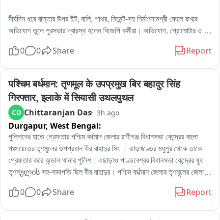
দীর্ঘদিন ধরে রাস্তার উপর ইট, বালি, পাথর, সিমেন্ট-সহ নির্মাণসামগ্রী ফেলে রাখার 
অভিযোগ তুলে পুরসভার দ্বারস্থ হলেন বিজেপি কর্মীরা। অভিযোগ, প্রোমোটার ও 
বিল্ডারদের লাগামছাড়া কাজের জেরে সাধারণ মানুষের যাতায়াত মারাত্মকভাবে ব্যাহত 
0
0
Share
Report
হচ্ছে, বাড়ছে দুর্ঘটনার আশঙ্কাও। বিষয়টি নিয়ে পুরসভায় লিখিত অভিযোগ জমা 
দেওয়ার পাশাপাশি প্রশাসনের হস্তক্ষেপের দাবি জানিয়েছেন তাঁরা。

এলাকার বিজেপি কর্মী রোহিত দে জানান, এলাকাবাসীর অভিযোগের ভিত্তিতেই তাঁরা 
पश्चिम बर्धमान: तृणमूल के उपप्रमुख बिर बहादुर सिंह 
পুরসভায় স্মারকলিপি জমা দিয়েছেন। তাঁর দাবি, নির্মাণসামগ্রী মাসের পর মাস রাস্তার 
गिरफ्तार, इलाके में सियासी उथलपुथल
উপর পড়ে থাকায় রাস্তা কার্যত সরু হয়ে গিয়েছে। বর্ষাকালে বালি ও অন্যান্য সামগ্রী 
Chittaranjan Das
CD
3h ago
নিকাশি ব্যবস্থা আটকে দিচ্ছে, ফলে জল জমার সমস্যাও বাড়ছে। রাতের অন্ধকারে 
Durgapur,
West Bengal:
ভারী ডাম্পার ও লরিতে মালপত্র নামানোর ফলে রাস্তারও ক্ষতি হচ্ছে বলে অভিযোগ 
করেন তিনি। প্রশাসনের তরফে প্রয়োজনীয় ব্যবস্থা নেওয়ার দাবি জানিয়ে তিনি 
পুলিশনের হাতে গ্রেফতার পশ্চিম বর্ধমান জেলার রাণীগঞ্জ বিধানসভা কেন্দ্রের বহুলা 
বলেন, আইনি পথেই এই সমস্যার সমাধান চান তাঁরা。

পঞ্চায়েতের তৃণমূলের উপপ্রধান বীর বাহাদুর সিং । ঝাড়খণ্ডের মধুপুর থেকে তাকে 
অন্যদিকে আর এক বিজেপি কর্মী অভিজিৎ বিশ্বাসের অভিযোগ, দীর্ঘদিন ধরে এই 
গ্রেফতার করে অন্ডাল থানার পুলিশ। এছাড়াও পাণ্ডবেশ্বর বিধানসভা কেন্দ্রের যুব 
পরিস্থিতি চললেও কোনও কার্যকর পদক্ষেপ নেওয়া হয়নি। তাঁর দাবি, নির্মাণস্থলে বড় 
তৃণমულის সহ-সভাপতি ছিল বীর বাহাদুর। পশ্চিম বर्धমান জেলার তৃণমূলের জেলা 
বড় কাঠের বোর্ড ও পেরেক ছড়িয়ে থাকায় শিশু-সহ পথচলতি মানুষের আহত হওয়ার 
সভাপতিপত্তি তথা পাণ্ডবেশ্বরের তৃণমূল প্রার্থী নরেন্দ্রনাথ চক্রবর্তীর খাস লোক 
0
0
Share
Report
আশঙ্কা রয়েছে। নিত্যদিন ছোটখাটো দুর্ঘটনাও ঘটছে। 그는 অভিযোগ করেন, 
বলেও পরিচিত ছিল এই বীর বাহাদুর। এলাকায় সন্ত্রাস তোলাবাজি সহ একাধিক 
অতীতে প্রভাবশালীদের মদতে এই ধরনের অনিয়ম চলেছে। বর্তমান প্রশাসনের কাছে 
অভিযোগে গ্রেফতার এই বীর বাহাদুর。
দ্রুত ব্যবস্থা নিয়ে রাস্তা দখলমুক্ত ও নিরাপদ করার আবেদন জানান তিনি。
