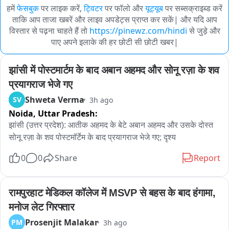
हमें
फेसबुक
पर लाइक करें,
ट्विटर
पर फॉलो और
यूट्यूब
पर सब्सक्राइब्ड करें
ताकि आप ताजा खबरें और लाइव अपडेट्स प्राप्त कर सकें| और यदि आप
विस्तार से पढ़ना चाहते हैं तो
https://pinewz.com/hindi
से जुड़े और
पाए अपने इलाके की हर छोटी सी छोटी खबर|
झांसी में पोस्टमार्टम के बाद अबान अहमद और सोनू रज़ा के शव 
प्रयागराज भेजे गए
Shweta Verma
SV
3h ago
Noida,
Uttar Pradesh:
झांसी (उत्तर प्रदेश): आतीक अहमद के बेटे अबान अहमद और उसके दोस्त 
सोनू रज़ा के शव पोस्टमॉर्टेम के बाद प्रयागराज भेजे गए; दृश्य
0
0
Share
Report
रामपुरहाट मेडिकल कॉलेज में MSVP से बहस के बाद हंगामा, 
मनोज लेट गिरफ्तार
Prosenjit Malakar
PM
3h ago