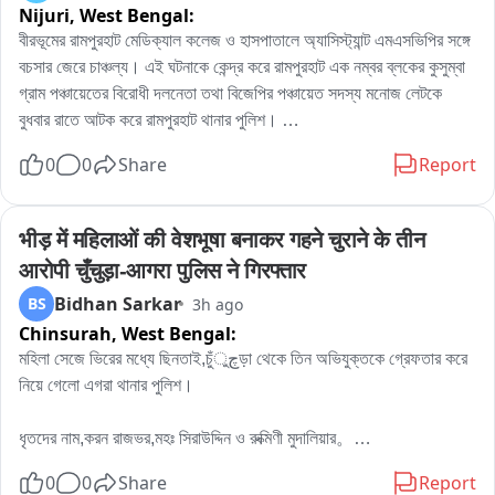
Nijuri,
West Bengal:
বীরভূমের রামপুরহাট মেডিক্যাল কলেজ ও হাসপাতালে অ্যাসিস্ট্যান্ট এমএসভিপির সঙ্গে 
বচসার জেরে চাঞ্চল্য। এই ঘটনাকে কেন্দ্র করে রামপুরহাট এক নম্বর ব্লকের কুসুম্বা 
গ্রাম পঞ্চায়েতের বিরোধী দলনেতা তথা বিজেপির পঞ্চায়েত সদস্য মনোজ লেটকে 
বুধবার রাতে আটক করে রামপুরহাট থানার পুলিশ। 

এই ঘটনার প্রতিবাদে বৃহস্পতিবার বেলা বারোটা নাগাদ রামপুরহাট থানায় জমায়েত হন 
0
0
Share
Report
বিজেপির একাধিক নেতৃত্ব ও কর্মীরা। তাঁরা মনোজ লেটকে কোন অভিযোগে আটক 
করা হয়েছে, সেই বিষয়ে পুলিশের কাছে জানতে চান। কিছুক্ষণ থানায় আলোচনা চলার 
পর পরিস্থিতি স্বাভাবিক হয়।পরে প্রয়োজনীয় প্রক্রিয়া সম্পন্ন করে এদিন সকালে 
भीड़ में महिलाओं की वेशभूषा बनाकर गहने चुराने के तीन 
বিজেপির বিরোধী দলনেতা মনোজ লেটকে ছেড়ে দেয় রামপুরহাট থানার পুলিশ।
आरोपी चुँचुड़ा-आगरा पुलिस ने गिरफ्तार
Bidhan Sarkar
BS
3h ago
Chinsurah,
West Bengal:
মহিলা সেজে ভিরের মধ্যে ছিনতাই,চুঁچুড়া থেকে তিন অভিযুক্তকে গ্রেফতার করে 
নিয়ে গেলো এগরা থানার পুলিশ।

ধৃতদের নাম,করন রাজভর,মহঃ সিরাউদ্দিন ও রুক্মিণী মুদালিয়ার。

ধৃতদের বাড়ি হুগলির চুঁচুড়া থানার নলডাঙা,ব্যান্ডেল লিচুবাগান ও আমবাগান এলাকায়。

0
0
Share
Report