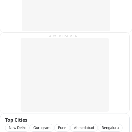
हुए अतिक्रमण हटाने की कार्रवाई जारी रखी। मौके पर बड़ी संख्या में 
ग्रामीण मौजूद रहे, जबकि पुलिस बल पूरे समय हालात पर नजर बनाए रहा। 
प्रशासन का कहना है कि कार्रवाई पूरी तरह न्यायालय के आदेश के अनुपालन 
में की गई है, प्रशासन ने दो पक्के मकानों और एक कच्चे मकान पर बुलडोजर 
चला कर अवैध कब्जे ध्वस्त कर रास्ते की जमीन को खाली करवाया गया, 
जिन के मकानों पर प्रशासन ने बुलडोजर चलाया उन के विरोध के चलते 
ADVERTISEMENT
प्रशासन को उन्हें हिरासत में लेना पड़ा, इस दौरान एक महिला को महिला 
सिपाहियों द्वारा जबरन गाड़ी में बैठाने का वीडियो सामने आया जिसमें एक 
पुरुष दारोगा महिला को डंडे से खोद खोद कर गाड़ी के अंदर धकेल रहा हैं, 
जिसे लेकर ग्रामीणों के नाराजगी देखने को मिली
Top Cities
New Delhi
Gurugram
Pune
Ahmedabad
Bengaluru