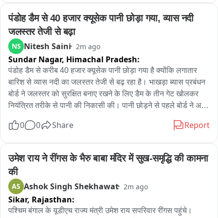
था। आरोप है कि एएसआई हरकेश शर्मा ने एक पक्ष के हक में कार्रवाई करने 
और मामला उनके पक्ष में निपटाने का भरोसा देकर रिश्वत की मांग की। जब 
पंडोह डैम से 40 हजार क्यूसेक पानी छोड़ा गया, व्यास नदी 
रिश्वत की रकम देने का समय आया तो संबंधित पक्ष ने विजिलेंस ब्यूरो 
जलस्तर तेजी से बढ़ा
फरीदकोट को शिकायत दे दी। शिकायत के आधार पर विजिलेंस टीम ने 
Nitesh Saini
NS
2m ago
योजनाबद्ध तरीके से ट्रैप लगाया और आरोपी ASI को कथित तौर पर 40 
Sundar Nagar,
Himachal Pradesh:
हजार की रिश्वत लेते हुए रंगे हाथ गिरफ्तार कर लिया। गिरफ्तारी के बाद 
विजिलेंस टीम आरोपी को फाजिल्का स्थित एसएसपी कार्यालय की दूसरी 
पंडोह डैम से करीब 40 हजार क्यूसेक पानी छोड़ा गया है क्योंकि लगातार 
मंजिल पर बने एंटी फ्रॉड सेल कार्यालय लेकर पहुंची, जहां आवश्यक कार्रवाई 
बारिश से व्यास नदी का जलस्तर तेजी से बढ़ रहा है। भाखड़ा ब्यास प्रबंधन 
पूरी की गई। इसके बाद उसे आगे की कानूनी कार्रवाई के लिए फरीदकोट ले 
बोर्ड ने जलस्तर को सुरक्षित बनाए रखने के लिए डैम के तीन गेट खोलकर 
जाया गया। फिलहाल विजिलेंस ब्यूरो पूरे मामले की जांच कर रहा है और 
नियंत्रित तरीके से पानी की निकासी की। पानी छोड़ने से पहले बोर्ड ने अर्ली 
आरोपी के खिलाफ भ्रष्टाचार के आरोप में कानून के तहत आगे की कार्रवाई 
वार्निंग सिस्टम के तहत सायरन बजाकर आसपास के क्षेत्रों में लोगों को सतर्क 
0
0
Share
Report
जारी है।
किया और व्यास नदी के किनारे रहने वाले लोगों से नदी के समीप न जाने और 
सुरक्षित दूरी बनाए रखने की अपील की। अधिकारी ने बताया कि जलस्तर 
बढ़ने के कारण पानी की आवक बढ़ रही है; आवश्यकतानुसार आगे भी पानी 
उमेश राय ने रींगस के भैरु बाबा मंदिर में सुख-समृद्धि की कामना 
छोड़ा जा सकता है। लोगों से आग्रह है कि नदी के किनारे न जाएं, बच्चों को 
की
पानी के आसपास न जाने दें और सुरक्षा निर्देशों का पालन करें।
Ashok Singh Shekhawat
AS
2m ago
Sikar,
Rajasthan:
पश्चिम बंगाल के यूडीएच राज्य मंत्री उमेश राय सपरिवार रींगस पहुंचे। 