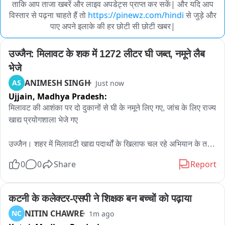
ताकि आप ताजा खबरें और लाइव अपडेट्स प्राप्त कर सकें| और यदि आप
विस्तार से पढ़ना चाहते हैं तो
https://pinewz.com/hindi
से जुड़े और
पाए अपने इलाके की हर छोटी सी छोटी खबर|
उज्जैन: मिलावट के शक में 1272 लीटर घी जब्त, नमूने लैब 
भेजे
ANIMESH SINGH
AS
Just now
Ujjain,
Madhya Pradesh:
मिलावट की आशंका पर दो दुकानों से घी के नमूने लिए गए, जांच के लिए राज्य 
खाद्य प्रयोगशाला भेजे गए

उज्जैन। शहर में मिलावटी खाद्य पदार्थों के खिलाफ चल रहे अभियान के तहत 
खाद्य सुरक्षा विभाग ने शुक्रवार को बड़ी कार्रवाई करते हुए 1272 लीटर घी 
0
0
Share
Report
जब्त किया। जब्त किए गए घी की कीमत करीब 8 लाख रुपये से अधिक बताई 
गई है। घी में मिलावट की आशंका के चलते इसके नमूने लेकर जांच के लिए 
राज्य खाद्य प्रयोगशाला भेजे गए हैं।

कटनी के कलेक्टर-एसपी ने शिक्षक बन बच्चों को पढ़ाया
NITIN CHAWRE
NC
1m ago
खाद्य सुरक्षा विभाग की टीम ने सबसे पहले तिलक मार्ग, दौलतगंज स्थित 