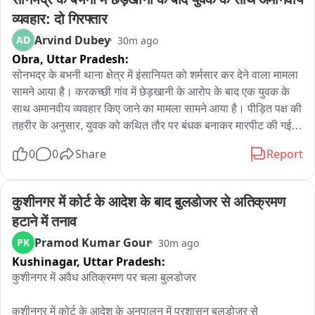
पर काम किया है। उन्होंने कहा कि सुधार तो होने ही चाहिए और सरकार 
इसके लिए तैयार है...हमें लगता है कि सरकार सच में हमारा साथ देने को 
व्यवहार: दो गिरफ्तार
तैयार है..."
Arvind Dubey
AD
30m ago
Obra,
Uttar Pradesh:
सोनभद्र के बभनी थाना क्षेत्र में इंसानियत को शर्मसार कर देने वाला मामला 
सामने आया है। करकच्छी गांव में छेड़खानी के आरोप के बाद एक युवक के 
साथ अमानवीय व्यवहार किए जाने का मामला सामने आया है। पीड़ित पक्ष की 
तहरीर के अनुसार, युवक को कथित तौर पर बंधक बनाकर मारपीट की गई, 
अर्द्धनग्न कर गांव में घुमाया गया और उसके साथ अमानवीय कृत्य करते हुए 
0
0
Share
Report
पूरी घटना का वीडियो भी बनाया गया। पीड़ित पक्ष की तहरीर के आधार पर 
पुलिस ने गंभीर धाराओं में मुकदमा दर्ज करते हुए दो आरोपियों को गिरफ्तार कर 
लिया है। वहीं दूसरे पक्ष की महिला ने भी युवक पर छेड़खानी और गाली-
कुशीनगर में कोर्ट के आदेश के बाद बुलडोजर से अतिक्रमण 
गलौज का आरोप लगाया है, जिसकी पुलिस अलग से जांच कर रही है।
हटाने में तनाव
Pramod Kumar Gour
PK
30m ago
Kushinagar,
Uttar Pradesh:
कुशीनगर में अवैध अतिक्रमण पर चला बुलडोजर

कुशीनगर में कोर्ट के आदेश के अनुपालन में प्रशासन बुलडोजर से 