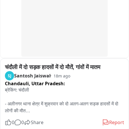
पर्यावरणीय उल्लंघनों की शिकायत के लिए क्यूआर कोड आधारित डिजिटल 
प्लेटफॉर्म बनाने के निर्देश दिए गए हैं। मामले की अगली सुनवाई 22 सितंबर 
को होगी。
चंदौली में दो सड़क हादसों में दो मौतें, गांवों में मातम
Santosh Jaiswal
SJ
18m ago
Chandauli,
Uttar Pradesh:
ब्रेकिंग: चंदौली

- अलीनगर थाना क्षेत्र में शुक्रवार को दो अलग-अलग सड़क हादसों में दो 
लोगों की मौत

0
0
Share
Report
- पचफेड़वा के समीप अज्ञात वाहन ने ऑटो में मारी जोरदार टक्कर
