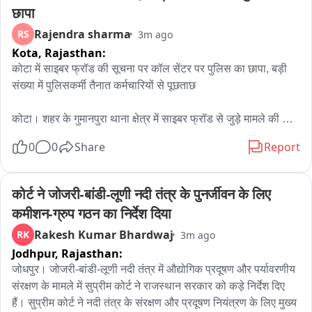
छापा
Rajendra sharma
RS
3m ago
Kota,
Rajasthan:
कोटा में साइबर फ्रॉड की सूचना पर कॉल सेंटर पर पुलिस का छापा, बड़ी 
संख्या में पुलिसकर्मी तैनात कर्मचारियों से पूछताछ

कोटा। शहर के गुमानपुरा थाना क्षेत्र में साइबर फ्रॉड से जुड़े मामले की 
सूचना के बाद पुलिस ने शॉपिंग सेंटर इलाके में संचालित एक कॉल सेंटर पर 
0
0
Share
Report
छापा मारा। शुक्रवार रात करीब 9 बजे हुई इस कार्रवाई के दौरान बड़ी संख्या 
में पुलिस अधिकारी और जवान मौके पर मौजूद रहे।

कोर्ट ने जोजरी-बांडी-लूणी नदी तंत्र के पुनर्जीवन के लिए 
जानकारी के अनुसार, साइबर फ्रॉड से जुड़े मामले की जांच के तहत पुलिस 
कमीशन-ग्रुप गठन का निर्देश दिया
टीम ने कॉल सेंटर में मौजूद कर्मचारियों से पूछताछ शुरू की। पुलिस 
Rakesh Kumar Bhardwaj
RK
3m ago
अधिकारियों ने कॉल सेंटर में संचालित गतिविधियों और कर्मचारियों की 
Jodhpur,
Rajasthan:
भूमिका से संबंधित जानकारी जुटाई।

जोधपुर। जोजरी-बांडी-लूणी नदी तंत्र में औद्योगिक प्रदूषण और पर्यावरणीय 
बताया जा रहा है कि यह कॉल सेंटर शॉपिंग सेंटर क्षेत्र में संचालित हो रहा 
संरक्षण के मामले में सुप्रीम कोर्ट ने राजस्थान सरकार को कड़े निर्देश दिए 
था। इसके अलावा शहर में इसके दो अन्य स्थानों पर भी ब्रांच ऑफिस 
हैं। सुप्रीम कोर्ट ने नदी तंत्र के संरक्षण और प्रदूषण नियंत्रण के लिए मुख्य 