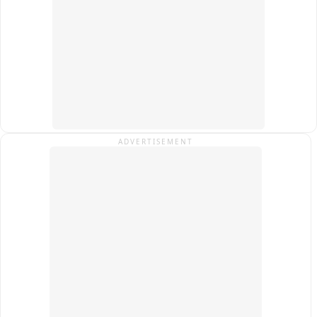
मौत हो गई,जबकि दो लोग गंभीर रूप से घायल हुए हैं,जिनका इलाज जारी है.

बाइट - सुचित्रा कुमारी, SDPO, पश्चिमी -1
ADVERTISEMENT