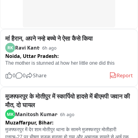
कहना है कि दर्ज मुकदमे के आधार पर मामले की गहनता से जाँच की जा रही 
है और आरोपी के खिलाफ सख्त कानूनी कार्रवाई की जाएगी।
मां हैरान, अपने नन्हे बच्चे ने ऐसा कैसे किया
Ravi Kant
RK
6h ago
Noida,
Uttar Pradesh:
The mother is stunned at how her little one did this
0
0
Share
Report
मुजफ्फरपुर के मोतीपुर में स्कार्पियो हादसे में बीएमपी जवान की 
मौत, दो घायल
Manitosh Kumar
MK
6h ago
Muzaffarpur,
Bihar:
मुजफ्फरपुर में देर शाम मोतीपुर थाना के सामने मुजफ्फरपुर मोतीहारी 
एनएच-27 पर भीषण सड़क हादसा हो गया और अचानक सामने से आई एक 