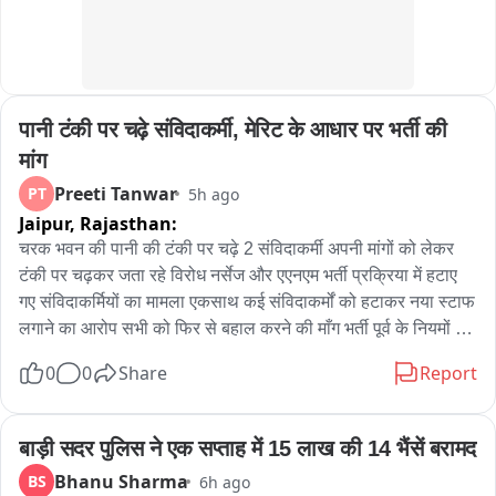
হাতে চিত্রগুপ্ত এই দৃশ্য দেখে প্রথমে রীতিমতো চমকে যান পথচারীরা। পরে বিষয়টি 
বুঝতে পেরে হাসি-ঠাট্টায় মেতে ওঠেন অনেকেই।

হেলমেট ছাড়া বাইক চালাতে দেখলেই সেই বাইক আরোহীর দিকে ছুটে যাচ্ছেন 
যমরাজ। সামনে দাঁড়িয়ে প্রশ্ন করছেন, “হেলমেট পরে আসোনি কেন? জানো আমি 
पानी टंकी पर चढ़े संविदाकर्मी, मेरिट के आधार पर भर्ती की 
যমরাজ? যে কোনও মুহূর্তে তোমার বাড়িতে পৌঁছে যেতে পারি!” এরপরই শুরু হচ্ছে 
‘হিসেব-নিকেশ’। যমরাজের নির্দেশে চিত্রগুপ্ত খাতা খুলে জানতে চাইছেন গাড়ির 
मांग
কাগজপত্র ও প্রয়োজনীয় নথি সম্পর্কে। কোথাও নথিপত্রের ঘাটতি ধরা পড়লে 
Preeti Tanwar
PT
5h ago
চিত্রগুপ্তের কণ্ঠে বিস্ময়“যমরাজ, এ তো অবাক কাণ্ড! গাড়ির লাইসেন্স নেই, 
Jaipur,
Rajasthan:
প্রয়োজনীয় নথিপত্রও নেই, হেলমেট নেই!” নাটকীয় এই পরিবেশের মধ্যেই বাইক ও 
चरक भवन की पानी की टंकी पर चढ़े 2 संविदाकर्मी अपनी मांगों को लेकर 
চারচাকার চালকদের দেওয়া হচ্ছে গুরুত্বপূর্ণ বার্তা। বাইক আরোহীদের হেলমেট পরার 
टंकी पर चढ़कर जता रहे विरोध नर्सेज और एएनएम भर्ती प्रक्रिया में हटाए 
অঙ্গীকার করানো হচ্ছে। একইসঙ্গে চারচাকার চালকদের সিটবেল্ট ব্যবহার এবং সমস্ত 
गए संविदाकर्मियों का मामला एकसाथ कई संविदाकर्मों को हटाकर नया स्टाफ 
ট্রাফিক আইন মেনে চলার জন্য সচেতন করা হচ্ছে। ট্রাফিক পুলিশের এই অভিনব 
लगाने का आरोप सभी को फिर से बहाल करने की माँग भर्ती पूर्व के नियमों के 
উদ্যোগ দেখতে তেমাথানি বাজার এলাকায় ভিড় জমে যায়। 많은 ব্যক্তি মোবাইল 
अनुसार मेरिट और बोनस के आधार पर देने की मांग 2013, 2018 और 
ফোনে গোটা সচেতনতা কর্মসূচির ভিডিও ও ছবি তুলে রাখেন। কারও মুখে হাসি, কেউ 
0
0
Share
Report
2023 की भर्ती प्रक्रिया की तर्ज पर भर्ती की मांग भर्ती नियमों में बदलाव नहीं 
আবার হাততালি দিয়ে ট্রাফিক পুলিশের উদ্যোগকে স্বাগত জানান। সাধারণ মানুষের 
करने की मांग को लेकर प्रदर्शन लंबे समय से एसएमएस मेडिकल कॉलेज के 
একাংশের মতে, শুধুমাত্র আইন প্রয়োগ বা জরিমানার মাধ্যমে নয়, এমন অভিনব ও 
बाहर संविदा कर्मी कर रहे विरोध
बाड़ी सदर पुलिस ने एक सप्ताह में 15 लाख की 14 भैंसें बरामद
নাটকীয় পদ্ধতিতে সচেতনতার বার্তা মানুষের কাছে পৌঁছে দিলে তার প্রভাব আরও 
বেশি হতে পারে। পথ নিরাপত্তা সপ্তাহে সবং ও পিংলা পুলিশের এই উদ্যোগ যেন 
Bhanu Sharma
BS
6h ago