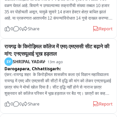
वळण घेतलं आहे. बियाणे न उगवल्याच्या तक्रारींची संख्या तब्बल 10 हजार 
35 वर पोहोचली असून, यामुळे सुमारे 14 हजार हेक्टर क्षेत्र बाधित झालं 
आहे. या प्रकरणात आतापर्यंत 12 कंपन्यांविरोधात 14 गुन्हे दाखल करण्यात 
आले आहेत. मात्र, आता उशिरा का होईना या संपूर्ण प्रकरणाच्या सखोल 
0
0
Share
Report
चौकशीसाठी SIT स्थापन करण्यात आली आहे. सोयाबीन बियाण्यांच्या उगवण 
क्षमतेवरून शेतकऱ्यांमध्ये मोठा संताप निर्माण झाला होता. झी 24 तासानेही 
वेळोवेळी हा बोगस बियाण्यांचा मुद्दा लावून धरला होता. तर मुर्तीजापूरचे भाजप 
रायगढ़ के किरोड़िमल कॉलेज में एमए-एमएससी सीट बढ़ाने की 
आमदार हरीश पिंपळे यांनीही हा प्रश्न विधानसभेत उपस्थित करून दोषींवर 
मांग: एनएसयूआई भूख हड़ताल
कारवाईची मागणी केली होती. आता या प्रकरणाची चौकशी SIT मार्फत केली 
SHRIPAL YADAV
SY
13m ago
जाणार आहे. जिल्हा पोलीस अधीक्षकांसह जिल्ह्यातील सर्व पोलीस ठाण्यांचे 
Darogapara,
Chhattisgarh:
अधिकारी आणि कृषी विभागाचे अधिकारी थेट शेतकऱ्यांच्या बांधावर जाऊन 
पाहणी करणार आहेत. बियाणे नेमके कोणत्या कारणामुळे उगवले नाही, 
एंकर:-रायगढ़ शहर  के किरोड़ीमल शासकीय कला एवं विज्ञान महाविद्यालय 
त्यामध्ये बियाण्यांचा दोष आहे की अन्य काही कारणं आहेत, याचा सखोल 
रायगढ़ में एमए और एमएससी की सीटों में वृद्धि की मांग को लेकर एनएसयूआई 
तपास करून अहवाल सादर केला जाणार आहे. त्यामुळे SIT स्थापन 
छात्र संघ ने मोर्चा खोल दिया है। सीट वृद्धि नहीं होने से नाराज छात्र 
झाल्यानंतर सोयाबीन बियाणे प्रकरणाच्या चौकशीला आता वेग येण्याची 
शुक्रवार को कॉलेज परिसर में भूख हड़ताल पर बैठ गए। छात्रों का कहना है 
शक्यता आहे. शेतकऱ्यांचे नुकसान आणि बोगस बियाण्यांना जबाबदार 
कि सीमित सीटों के कारण बड़ी संख्या में विद्यार्थी उच्च शिक्षा से वंचित हो रहे 
0
0
Share
Report
असणाऱ्यांवर कारवाईच्या दृष्टीने राज्य सरकारचा हा निर्णय महत्त्वाचा मानला 
हैं।एनएसयूआई  छात्र संघ के अनुसार, संगठन की ओर से बीते 30 और 31 
जात आहे.
जुलाई को सीट वृद्धि को लेकर कॉलेज प्रशासन को आवेदन दिया गया था। 