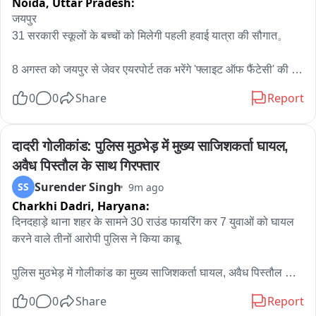
Noida,
Uttar Pradesh:
डीएम ने भी खुशी खुशी स्वीकार की किसान की ककोड़े की सब्जी 

जयपुर 

31 सरकारी स्कूलों के बच्चों को मिलेगी पहली हवाई यात्रा की सौगात。

डीएम के हस्तक्षेप के बाद हुआ था किसान की जमीन पर पैमाईश का काम 

8 अगस्त को जयपुर से जेवर एयरपोर्ट तक भरेंगे 'फ्लाइट ऑफ फैंटेसी' की 
किसान ने डीएम का जताया आभार 

उड़ान。

0
0
Share
Report
बाह तहसील के बसई अलेरा में स्थित जमीन का था मामला
राष्ट्रपति भवन, इंडिया गेट और राष्ट्रीय युद्ध स्मारक का करेंगे भ्रमण。

दादरी गोलीकांड: पुलिस मुठभेड़ में मुख्य साजिशकर्ता घायल, 
जरूरतमंद बच्चों को बड़े सपने देखने की प्रेरणा देने की अनूठी पहल。

अवैध पिस्तौल के साथ गिरफ्तार
Surender Singh
SS
9m ago
शिक्षा मंत्री मदन दिलावर ने बच्चों को दी शुभकामनाएं और प्रेरक संदेश。

Charkhi Dadri,
Haryana:
शिक्षा मंत्री मदन दिलावर ने कहा पहली उड़ान सिर्फ सफर नहीं सपनों को नई 
दिनदहाड़े थाना शहर के सामने 30 राउंड फायरिंग कर 7 युवाओं को घायल 
ऊंचाई देने का अवसर。

करने वाले तीनों आरोपी पुलिस ने किया काबू

राउंड टेबल इंडिया व जयपुर पिंकसिटी राउंड टेबल 171 के सहयोग से 
पुलिस मुठभेड़ में गोलीकांड का मुख्य साजिशकर्ता घायल, अवैध पिस्तौल 
आयोजन
सहित गिरफ्तार

0
0
Share
Report