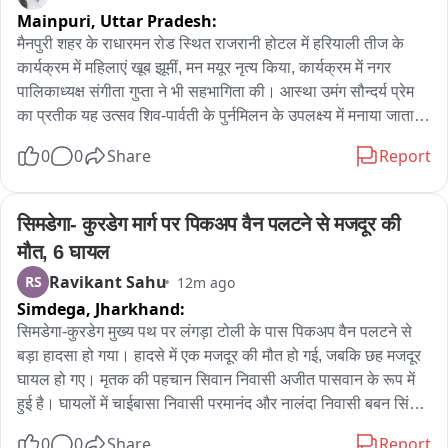
मिला। सूचना मिलते ही पुलिस मौके पर पहुंची और शव को कब्जे में लेकर 
Mainpuri,
Uttar Pradesh:
पोस्टमार्टम के लिए भेज दिया। मृतका की पहचान महमूदाबाद उर्फ मोगलपुरा 
मैनपुरी शहर के राधारमन रोड स्थित राजरानी होटल में हरियाली तीज के 
निवासी संगीता प्रजापति के रूप में हुई है। शुरुआती जांच में सामने आया कि 
कार्यक्रम में महिलाएं खूब झूमीं, मन मयूर नृत्य किया, कार्यक्रम में नगर 
संगीता अपने पति राज प्रजापति द्वारा आइजीआरएस पोर्टल पर की गई 
पालिकाध्यक्ष संगीता गुप्ता ने भी सहभागिता की। आस्था उमंग सौन्दर्य प्रेम 
शिकायत के संबंध में पूछताछ के लिए थाने आई थी, लेकिन कुछ ही घंटों बाद 
का प्रतीक यह उत्सव शिव-पार्वती के पुर्नमिलन के उपलक्ष्य में मनाया जाता है, 
उसका शव रेलवे ट्रैक पर मिलने से पूरा मामला रहस्यमय बन गया।

कहा जाता है कि पार्वती सैकड़ो वर्ष की साधना के बाद शिव से मिलीं थी। 
0
0
Share
Report
सुहागिन महिलाएं सोलह श्रंगार करके इस उत्सव पर शिव पार्वती की पूजा 
पुलिस जांच में यह भी सामने आया है कि पति-पत्नी के बीच लंबे समय से 
करतीं हैं। चारों ओर हरियाली होने के कारण इसे हरियाली तीज का उत्सव 
पारिवारिक विवाद चल रहा था। संगीता की शिकायत पर पति राज प्रजापति 
माना जाता है।
सिमडेगा- कुरडेग मार्ग पर पिकअप वैन पलटने से मजदूर की 
के खिलाफ दहेज उत्पीड़न और मारपीट के दो मुकदमे पहले से दर्ज हैं।

मौत, 6 घायल
पारिवारिक न्यायालय के आदेश के बाद 19 जून को पति संगीता को अपने 
Ravikant Sahu
RS
12m ago
साथ घर ले गया था, लेकिन करीब एक सप्ताह बाद वह हरपुर गुलहरिया 
Simdega,
Jharkhand:
स्थित अपने मायके लौट गई थी। इसके बाद दोनों के बीच विवाद लगातार 
सिमडेगा-कुरडेग मुख्य पथ पर लंगड़ा टोली के पास पिकअप वैन पलटने से 
जारी रहा। राज प्रजापति का कहना है कि उसकी पत्नी 16 जुलाई से घर 
बड़ा हादसा हो गया। हादसे में एक मजदूर की मौत हो गई, जबकि छह मजदूर 
छोड़कर चली गई थी, जिसकी शिकायत उसने आइजीआरएस पोर्टल पर दर्ज 
घायल हो गए। मृतक की पहचान सिवान निवासी अजीत पासवान के रूप में 
कराई थी। इसी शिकायत के सिलसिले में पुलिस दोनों पक्षों से पूछताछ कर 
हुई है। घायलों में चाईबासा निवासी परमानंद और नालंदा निवासी बबन सिंह 
रही थी।

की स्थिति गंभीर बताई जा रही है। दोनों को बेहतर इलाज के लिए रांची रिम्स 
0
0
Share
Report