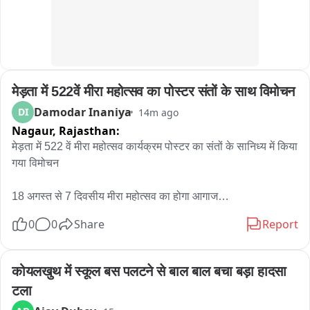
बाइट 03:- सोफिया अंब्रेला, ( प्राचार्य किरोड़ीमल शासकीय कला एवं 
विज्ञान महाविद्यालय रायगढ़)
ग्रामीणों की सूचना पर पहुंची पुलिस ने शव का पंचनामा कर पोस्टमार्टम के 
लिए भेजा

पोस्टमार्टम के बाद ही मौत के कारणों का हो पाएगा खुलासा

मेड़ता में 522वें मीरा महोत्सव का पोस्टर संतों के साथ विमोचन
पुलिस जांच में जुटी
Damodar Inaniya
DI
14m ago
Nagaur,
Rajasthan:
मेड़ता में 522 वें मीरा महोत्सव कार्यक्रम पोस्टर का संतों के सानिध्य में किया 
गया विमोचन

18 अगस्त से 7 दिवसीय मीरा महोत्सव का होगा आगाज

0
0
Share
Report
ध्वजारोहण कार्यक्रम में शिरकत करेंगी सांसद महिमा कुमारी मेवाड़

मेड़ता में 522 वें मीरा महोत्सव कार्यक्रम को लेकर आज संतों के सानिध्य में 
कोयलखुथ में स्कूल बस पलटने से बाल बाल बचा बड़ा हादसा 
मीरा महोत्सव समिति और विधायक लक्ष्मण राम कलरु ने पोस्टर विमोचन 
टला
किया। मेड़ता में 18 अगस्त से प्रारम्भ हो रहे मीरा महोत्सव कार्यक्रम को 