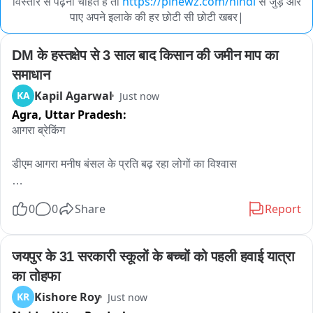
विस्तार से पढ़ना चाहते हैं तो
https://pinewz.com/hindi
से जुड़े और
पाए अपने इलाके की हर छोटी सी छोटी खबर|
DM के हस्तक्षेप से 3 साल बाद किसान की जमीन माप का 
समाधान
Kapil Agarwal
KA
Just now
Agra,
Uttar Pradesh:
आगरा ब्रेकिंग

डीएम आगरा मनीष बंसल के प्रति बढ़ रहा लोगों का विश्वास

3 साल के बाद जमीन की पैमाइश का हुआ समाधान 

0
0
Share
Report
समाधान होने के बाद किसान के चेहरे पर आई मुस्कान -

जयपुर के 31 सरकारी स्कूलों के बच्चों को पहली हवाई यात्रा 
किसान डीएम के लिए अपने खेत के ककोड़े सब्जी लेकर पहुंचा 

का तोहफा
Kishore Roy
KR
Just now
जनसुनवाई के दौरान किसान ने ककोड़े की सब्जी डीएम को सौंपी 
