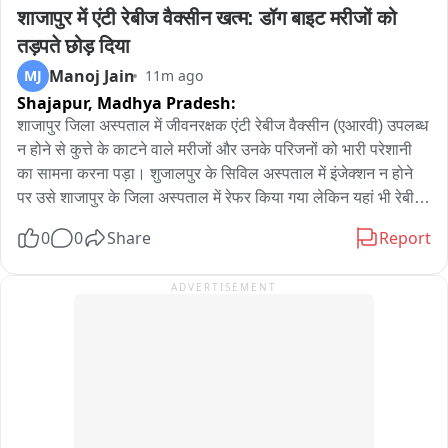
ना हो हमें धरने पर बैठना पड़े.
शाजापुर में एंटी रेबीज वैक्सीन खत्म: डॉग बाइट मरीजों को 
एम्बुलेंस में ANM और टेक्नीशियन फंसे,

तड़पते छोड़ दिया
Manoj Jain
MJ
11m ago
अंडरपास में 3 से 4 फीट पानी भरा,

Shajapur,
Madhya Pradesh:
हाईटेक सिटी की दुर्लभ तस्वीर,

शाजापुर जिला अस्पताल में जीवनरक्षक एंटी रेबीज वैक्सीन (एआरवी) उपलब्ध 
न होने से कुत्ते के काटने वाले मरीजों और उनके परिजनों को भारी परेशानी 
कागजों में तमाम दावे नोएडा अथॉरिटी के ग्राउंड पर फेल
का सामना करना पड़ा। शुजालपुर के सिविल अस्पताल में इंजेक्शन न होने 
पर उसे शाजापुर के जिला अस्पताल में रेफर किया गया लेकिन यहां भी रेबीज 
इंजेक्शन नहीं मिल पाया। कुत्ते, बिल्ली या अन्य संदिग्ध जानवर के काटने के 
0
0
Share
Report
बाद लगाया जाने वाला यह टीका रेबीज जैसी जानलेवा बीमारी से बचाने का 
एकमात्र प्रभावी उपाय माना जाता है, लेकिन जिला अस्पताल में इसका 
ADVERTISEMENT
स्टॉक खत्म होने से मरीजों को बिना टीका लगाए वापस लौटना पड़ा। इससे 
स्वास्थ्य विभाग की तैयारियों और दवा प्रबंधन पर गंभीर सवाल खड़े हो गए 
हैं।