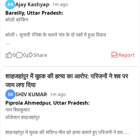
Ajay Kashyap
AK
1m ago
Bareilly,
Uttar Pradesh:
हाफिजगंज थाना क्षेत्र के रिठौरा कस्बे के निवासी बताया जा रहा युवक ।
बरेली ब्रेकिंग

बरेली। चुनावी रंजिश के चलते गांव के दो पक्षों में हुआ विवाद

एक पक्ष पर घर की छत पर चढ़कर फायरिंग और जान से मारने का आरोप

0
0
Share
Report
रायफल हाथ में लहराते , धमकी देते हुए वीडियो सोशल मीडिया पर हुआ 
वायरल

शाहजहांपुर में युवक की हत्या का आरोप: परिजनों ने शव पर 
जाम लगा दिया
वादी राजीव ने पांच दबंगों के खिलाफ थाना में दी तहरीर 

SHIV KUMAR
SK
1m ago
Piprola Ahmedpur,
Uttar Pradesh:
फरीदपुर थाना क्षेत्र के ग्राम ब्राहिमपुर कुंदन की घटना
नाम शिवकुमार

लोकेशन शाहजहांपुर

शाहजहांपुर में युवक की संदिग्ध मौत को हत्या बताते हुए परिजनों ने शव 
रखकर जाम लगा दिया है। जाम से वाहनों की लंबी लाइन लग गई है। नाराज 