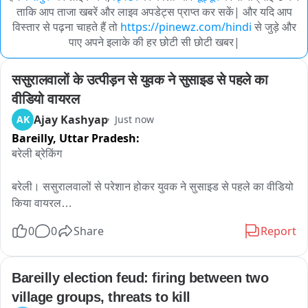
ताकि आप ताजा खबरें और लाइव अपडेट्स प्राप्त कर सकें| और यदि आप
विस्तार से पढ़ना चाहते हैं तो
https://pinewz.com/hindi
से जुड़े और
पाए अपने इलाके की हर छोटी सी छोटी खबर|
ससुरालवालों के उत्पीड़न से युवक ने सुसाइड से पहले का 
वीडियो वायरल
Ajay Kashyap
AK
Just now
Bareilly,
Uttar Pradesh:
बरेली ब्रेकिंग

बरेली। ससुरालवालों से परेशान होकर युवक ने सुसाइड से पहले का वीडियो 
किया वायरल

0
0
Share
Report
ससुराल पक्ष पर लगाया उत्पीड़न का आरोप

पीलीभीत के वाटरफॉल में कूदकर किया सुसाइड

Bareilly election feud: firing between two 
village groups, threats to kill
युवक को खोजने के लिए मोटरवोट से चलाया गया अभियान 
