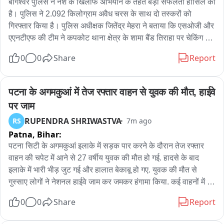
बागेश्वर पुलिस ने नशे के खिलाफ अभियान के तहत बड़ी सफलता हासिल की 
है। पुलिस ने 2.092 किलोग्राम अवैध चरस के साथ दो तस्करों को 
गिरफ्तार किया है। पुलिस अधीक्षक जितेंद्र मेहरा ने बताया कि एसओजी और 
एएनटीएफ की टीम ने कपकोट थाना क्षेत्र के शामा बैंड तिराहा पर चेकिंग के 
दौरान एक स्कूटी को रोका। तलाशी में स्कूटी सवार राहुल वर्मा और रोहित 
0
0
Share
Report
सिंह, दोनों निवासी बरेली, के कब्जे से चरस बरामद हुई। पूछताछ में आरोपियों 
ने बताया कि वे चरस को बरेली ले जाकर ऊंचे दामों पर बेचने की योजना बना 
रहे थे। पुलिस ने दोनों के खिलाफ एनडीपीएस एक्ट के तहत मुकदमा दर्ज कर 
पटना के अगमकुआं में तेज रफ्तार वाहन से युवक की मौत, हाईवे 
स्कूटी सीज कर दी है。
पर जाम
RUPENDRA SHRIWASTVA
RS
7m ago
Patna,
Bihar:
पटना सिटी के अगमकुआं इलाके में सड़क पार करने के दौरान तेज रफ्तार 
वाहन की चपेट में आने से 27 वर्षीय युवक की मौत हो गई. हादसे के बाद 
इलाके में भारी भीड़ जुट गई और हालात बेकाबू हो गए. युवक की मौत से 
गुस्साए लोगों ने नेशनल हाईवे जाम कर जमकर हंगामा किया. कई वाहनों में 
आगजनी और तोड़फोड़ से पूरे इलाके में अफरा-तफरी मच गई. कुशवाहा ने 
0
0
Share
Report
बयां किया कि जो दोषी ड्राइवर है उसे पर जल्द से जल्द कार्रवाई हो. वहीं 
कुशवाहा ने यह भी कहा कि आए दिन तेज रफ्तार से वहां गाड़ियां चलती है और 