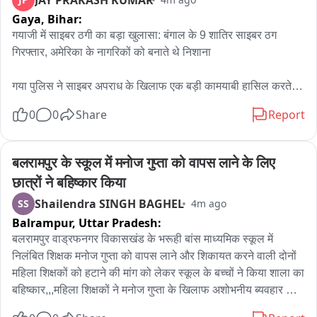
ललौली थाना क्षेत्र के जिंदपुर टोल प्लाजा का मामला
Gaya,
Bihar:
गयाजी में साइबर ठगी का बड़ा खुलासा: बंगाल के 9 शातिर साइबर ठग 
गिरफ्तार, अमेरिका के नागरिकों को बनाते थे निशाना

गया पुलिस ने साइबर अपराध के खिलाफ एक बड़ी कामयाबी हासिल करते हुए 
रामपुर थाना क्षेत्र के व्हाइट हाउस रोड स्थित मोती मानी अपार्टमेंट में गुप्त 
0
0
Share
Report
सूचना के आधार पर छापेमारी कर बंगाल के नौ साइबर अपराधियों को 
गिरफ्तार किया है। पुलिस के अनुसार, गिरफ्तार सभी आरोपी पश्चिम बंगाल 
के कोलकाता के विभिन्न थाना क्षेत्रों के रहने वाले हैं और एक संगठित गिरोह 
बलरामपुर के स्कूल में मनोज गुप्ता को वापस लाने के लिए 
के रूप में विदेशी नागरिकों को ठगी का शिकार बना रहे थे।

छात्रों ने बहिष्कार किया
प्रारंभिक जांच में यह खुलासा हुआ है कि यह गिरोह मुख्य रूप से अमेरिका में 
Shailendra SINGH BAGHEL
SS
4m ago
रहने वाले लोगों को अपना निशाना बनाता था। आरोपी खुद को फ्लिपकार्ट 
Balrampur,
Uttar Pradesh:
(Flipkart) और अमेज़ॅन (Amazon) जैसी प्रसिद्ध ई-कॉमर्स कंपनियों के 
फर्जी कस्टमर केयर प्रतिनिधि के रूप में पेश करते थे और तकनीकी 
बलरामपुर वाड्रफनगर विकासखंड के भरूही बांस माध्यमिक स्कूल में 
सहायता, ऑर्डर कैंसिलेशन या रिफंड के नाम पर लोगों से धोखाधड़ी करते 
निलंबित शिक्षक मनोज गुप्ता को वापस लाने और शिकायत करने वाली दोनों 
थे।

महिला शिक्षकों को हटाने की मांग को लेकर स्कूल के बच्चों ने किया शाला का 
गुप्त सूचना के आधार पर की गई इस कार्रवाई के दौरान पुलिस ने मौके से 15 
बहिष्कार,,,महिला शिक्षकों ने मनोज गुप्ता के खिलाफ अशोभनीय ब्यवहार 
मोबाइल फोन, 6 लैपटॉप, 22 एटीएम कार्ड और कई अन्य आपत्तिजनक 
करने का लगाया था आरोप ,,जिसके बाद शिक्षक मनोज गुप्ता को संयुक्त 