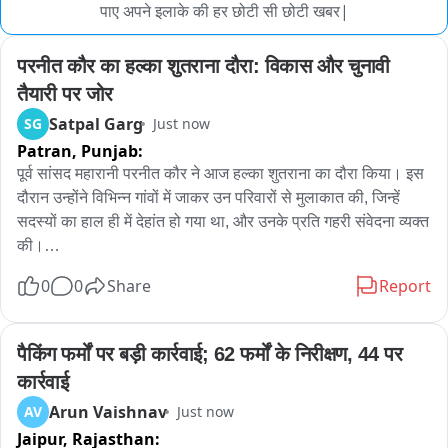
पाए अपने इलाके की हर छोटी सी छोटी खबर|
परनीत कौर का हल्का शुतराना दौरा: विकास और चुनावी 
तैयारी पर जोर
Satpal Garg
SG
Just now
Patran,
Punjab:
पूर्व सांसद महारानी परनीत कौर ने आज हल्का शुतराना का दौरा किया। इस 
दौरान उन्होंने विभिन्न गांवों में जाकर उन परिवारों से मुलाकात की, जिन्हें 
सदस्यों का हाल ही में देहांत हो गया था, और उनके प्रति गहरी संवेदना व्यक्त 
की।

दौरे के दौरान महारानी परनीत कौर ने हल्का शुतराना के लोगों से बातचीत 
0
0
Share
Report
कर उनकी समस्याओं को भी सुना। उन्होंने कहा कि क्षेत्र में विकास कार्यों 
को गति देने और जनता की मूलभूत समस्याओं के समाधान के लिए लगातार 
प्रयास किए जाएंगे।

पैकिंग फर्मों पर बड़ी कार्रवाई; 62 फर्मों के निरीक्षण, 44 पर 
आगामी विधानसभा चुनावों को लेकर भारतीय जनता पार्टी की तैयारियों पर 
कार्रवाई
बोलते हुए उन्होंने कहा कि पार्टी पूरी तरह से चुनाव के लिए तैयार है और 
Arun Vaishnav
AV
Just now
जनता के बीच जाकर उनके मुद्दों को प्राथमिकता दी जा रही है। अकाली-
Jaipur,
Rajasthan:
भाजपा गठजोड़ के सवाल पर उन्होंने कहा कि यह फैसला पार्टी हाईकमान के 