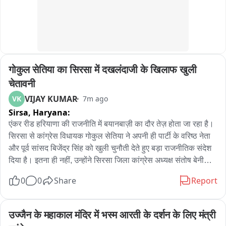
गोकुल सेतिया का सिरसा में दखलंदाजी के खिलाफ खुली 
चेतावनी
VIJAY KUMAR
VK
7m ago
Sirsa,
Haryana:
एंकर रीड हरियाणा की राजनीति में बयानबाज़ी का दौर तेज़ होता जा रहा है। 
सिरसा से कांग्रेस विधायक गोकुल सेतिया ने अपनी ही पार्टी के वरिष्ठ नेता 
और पूर्व सांसद बिजेंद्र सिंह को खुली चुनौती देते हुए बड़ा राजनीतिक संदेश 
दिया है। इतना ही नहीं, उन्होंने सिरसा जिला कांग्रेस अध्यक्ष संतोष बेनीवाल 
पर भी सीधे निशाना साधा और साफ़ कहा कि उनके सिरसा विधानसभा क्षेत्र 
0
0
Share
Report
में किसी भी तरह की राजनीतिक दखलंदाज़ी बर्दाश्त नहीं की जाएगी। गोकुल 
सेतिया ने बीजेपी सरकार पर भी सिरसा के विकास को लेकर गंभीर सवाल 
उठाए। आइए सुनते हैं, क्या कहा कांग्रेस विधायक गोकुल सेतिया ने और क्यों 
उज्जैन के महाकाल मंदिर में भस्म आरती के दर्शन के लिए मंत्री 
उनके इस बयान ने हरियाणा की राजनीति में नई चर्चा छेड़ दी है।  सिरसा से 