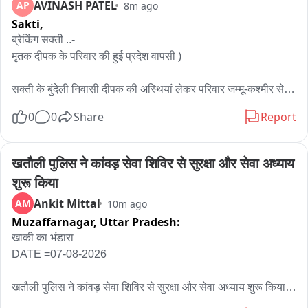
AVINASH PATEL
AP
8m ago
Sakti,
ब्रेकिंग सक्ती ..- 

मृतक दीपक के परिवार की हुई प्रदेश वापसी )

सक्ती के बुंदेली निवासी दीपक की अस्थियां लेकर परिवार जम्मू-कश्मीर से 
लौटा.

0
0
Share
Report
आतंकी हमले में मारे गए दीपक का जम्मू-कश्मीर में ही अंतिम संस्कार किया 
गया था.

खतौली पुलिस ने कांवड़ सेवा शिविर से सुरक्षा और सेवा अध्याय 
शुरू किया
दीपक की अस्थि के साथ गांव पहुंचा परिवार, माहौल हुआ गमगीन.

Ankit Mittal
AM
10m ago
Muzaffarnagar,
Uttar Pradesh:
दीपक की याद में परिजनों की आंखें हुई नम, पूरे गांव में शोक.

खाकी का भंडारा 

रोजी-रोटी कमाने गया दीपक कभी वापस जिंदा नहीं लौट सका.

DATE =07-08-2026

दीपक के जाने से परिवार पर टूटा दुखों का पहाड़, पत्नी, एक साल का मासूम 
खतौली पुलिस ने कांवड़ सेवा शिविर से सुरक्षा और सेवा अध्याय शुरू किया 
और विकलांग भाई हुए बेसहारा.

है। पहली बार खतौली पुलिस द्वारा गंग नहर कांवड़ पटरी मार्ग पर कांवड़ सेवा 