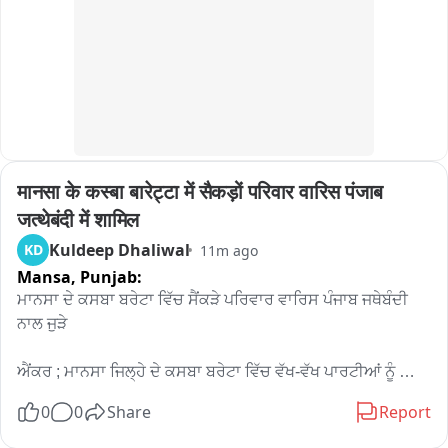
जाती। पेंशनर्स के लिए अलग लाइन नहीं, लंबी कतार में होते हैं परेशान। 
मेडिकल पुनर्भरण के प्रकरण लंबे समय तक लंबित रहते है। प्रतिनिधि 
मण्डल ने चिकित्सा निदेशक डॉ. संजय साहा को ज्ञापन दिया।
मानसा के कस्बा बारेट्टा में सैकड़ों परिवार वारिस पंजाब 
जत्थेबंदी में शामिल
Kuldeep Dhaliwal
KD
11m ago
Mansa,
Punjab:
ਮਾਨਸਾ ਦੇ ਕਸਬਾ ਬਰੇਟਾ ਵਿੱਚ ਸੈਂਕੜੇ ਪਰਿਵਾਰ ਵਾਰਿਸ ਪੰਜਾਬ ਜਥੇਬੰਦੀ 
ਨਾਲ ਜੁੜੇ

ਐਂਕਰ ; ਮਾਨਸਾ ਜਿਲ੍ਹੇ ਦੇ ਕਸਬਾ ਬਰੇਟਾ ਵਿੱਚ ਵੱਖ-ਵੱਖ ਪਾਰਟੀਆਂ ਨੂੰ 
ਅਲਵਿਦਾ ਕਹਿ ਸੈਂਕੜੇ ਪਰਿਵਾਰ ਵਾਰਿਸ ਪੰਜਾਬ ਜਥੇਬੰਦੀ ਦੇ ਵਿੱਚ ਸ਼ਾਮਿਲ 
0
0
Share
Report
ਹੋਏ ਨੇ ਜਿਨਾਂ ਦਾ ਜਥੇਬੰਦੀ ਵਿੱਚ ਸ਼ਾਮਿਲ ਹੋਣ ਤੇ ਆਗੂਆਂ ਵੱਲੋਂ ਸਵਾਗਤ ਕੀਤਾ 
ਗਿਆ。
