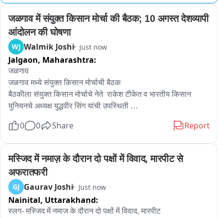
जळगाव में संयुक्त किसान मोर्चा की बैठक; 10 अगस्त देशव्यापी 
आंदोलन की घोषणा
Walmik Joshi
WJ
Just now
Jalgaon,
Maharashtra:
जळगाव 

जळगाव मध्ये संयुक्त किसान मोर्चाची बैठक 

बैठकीला संयुक्त किसान मोर्चाचे नेते  राकेश टीकेत व भारतीय किसान 
युनियनचे अध्यक्ष युद्धवीर सिंग यांची उपस्थिती 

महाराष्ट्रात शेतकऱ्यांची सशक्त संघटना निर्माण झाल्यास शेतकऱ्यांच्या 
0
0
Share
Report
आत्महत्या वाचवू शकतो भारतीय किसान युनियनचे अध्यक्ष युद्धवीर सिंह यांचे 
वक्तव्य

मस्जिद में नमाज़ के दौरान दो पक्षों में विवाद, मारपीट से 
Ancr - जळगावमध्ये आज संयुक्त किसान मोर्चाची महत्त्वपूर्ण बैठक पार 
अफरातफरी
पडली. या बैठकीला संयुक्त किसान मोर्चाचे नेते राकेश टिकैत आणि भारतीय 
Gaurav Joshi
GJ
Just now
किसान युनियनचे अध्यक्ष युद्धवीर सिंह यांनी उपस्थित राहून शेतकऱ्यांच्या 
Nainital,
Uttarakhand:
विविध प्रश्नांवर भूमिका मांडली. यावेळी 10 ऑगस्ट रोजी देशभरात आंदोलन 
छेडण्याची घोषणा करत महाराष्ट्रातील शेतकऱ्यांनी स्थानिक पातळीवर 
स्लग- मस्जिद में नमाज के दौरान दो पक्षों में विवाद, मारपीट
