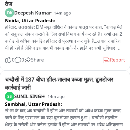
पहचान देने का प्रयास है।

तेज
Deepesh Kumar
DK
14m ago
उद्घाटन के दौरान विधायक छोटूसिंह भाटी ने कहा कि यह चौराहा जैसलमेर 
Noida,
Uttar Pradesh:
की लोक कला को नई पहचान देगा और पर्यटन को बढ़ावा मिलेगा। वहीं जिला 
हरिद्वार, उत्तराखंड: DM मयूर दीक्षित ने कांवड़ यात्रा पर कहा, "कांवड़ मेले 
कलेक्टर अनुपमा जोरवाल ने कहा कि प्रशासन का उद्देश्य शहर के प्रवेश 
को सकुशल संपन्न कराने के लिए सभी विभाग कार्य कर रहे हैं। अभी तक 2 
मार्गों और प्रमुख चौराहों को आकर्षक बनाकर पर्यटकों को एक सुंदर और 
करोड़ से अधिक कांवड़िए हरिद्वार से प्रस्थान कर चुके हैं...लगातार बारिश 
व्यवस्थित गोल्डन सिटी का अनुभव कराना है।

भी हो रही है लेकिन इस बाद भी कांवड़ मार्ग और हाईवे पर सभी सुविधाएं 
सुनिश्चित की जा रही हैं...सभी लोग अलर्ट हैं..."
कार्यक्रम में भाजपा नेता कंवराज सिंह चौहान, मनोहर सिंह कुंडा, नरेंद्र व्यास 
0
0
Share
Report
सहित कई जनप्रतिनिधि, अधिकारी और गणमान्य नागरिक उपस्थित रहे।

चन्दौसी में 137 बीघा झील-तालाब कब्जा मुक्त, बुलडोजर 
बाइट-1: छोटूसिंह भाटी, विधायक जैसलमेर

कार्रवाई जारी
बाइट-2: अनुपमा जोरवाल, जिला कलेक्टर जैसलमेर
SUNIL SINGH
SS
14m ago
Sambhal,
Uttar Pradesh:
संभल के बाद अब चन्दौसी में झील और तालाबों को अवैध कब्जा मुक्त कराए 
जाने के लिए प्रशासन का बड़ा बुलडोजर एक्शन हुआ। चन्दौसी तहसील 
क्षेत्र के नरोली और जनेटा इलाके में झील और तालाबों पर अवैध अतिक्रमण 