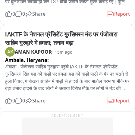
पर बुलडोजर कार्यवाही कर 137 बीघा जमीन कब्जा मुक्त कराई गई। पुलिस 
की कड़ी सुरक्षा में SDM आशुतोष तिवारी ने राजस्व विभाग की टीम के साथ 
0
0
Share
Report
कार्रवाई कराई। झील और तालाब और वृक्षों की सरकारी पर अवैध कब्जा कर 
अवैध तौर पर खेती-बाड़ी कर रहे थे इलाके के ग्रामीण। बुलडोजर और 
जेसीवी की मदद से अवैध फसल को नष्ट कर झील और तालाबों की सरकारी 
IAKTF के नेशनल प्रेसिडेंट गुरसिमरन मंड पर पंजोखरा 
जमीन प्रशासन ने अपने कब्जे में ली। प्रशासन की कार्रवाई से अवैध 
साहिब गुरुद्वारे में हमला; तनाव बढ़ा
कब्जेदारों में हड़कंप मचा।
AMAN KAPOOR
AK
15m ago
Ambala,
Haryana:
अंबाला - पंजोखरा साहिब गुरुद्वारा पहुंचे IAKTF के नेशनल प्रेसिडेंट 
गुरसिमरन सिंह मंड की गाड़ी पर हमला,मंड की गाड़ी पाठी के पैर पर चढ़ने से 
हुआ विवाद, पंजोखरा साहिब में गाड़ी से हादसे के बाद माहौल गरमाया,मौके पर 
बढ़ा तनाव हादसे के बाद लोगों ने जताया विरोध मौके पर लोगों ने मंड की गाड़ी 
में की तोड़फोड़ व मारपीट,गुरुद्वारा में श्री गुरु हरकिशन सहिब के प्रकाश पर्व 
0
0
Share
Report
पर माथा टेकने आए थे मंड
ADVERTISEMENT