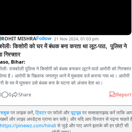
ROHIT MISHRA
21 Nov 2024, 01:03 pm
Follow
बरेलीः किशोरी को घर में बंधक बना करता था लूट-पाठ,  पुलिस ने 
किया गिरफ्तार 
aso,
Bihar:
रेली- रायबरेली पुलिस ने किशोरी को बंधक बनाकर लूटने वाले आरोपी को गिरफ्तार 
िया है। आरोपी के खिलाफ जगतपुर थाने में मुकदमा दर्ज कराया गया था। आरोपी 
री के घर में घुसकर उसे बंधक बना के घटना को अंजाम देता था।
0
0
Share
Report
ेसबुक
पर लाइक करें,
ट्विटर
पर फॉलो और
यूट्यूब
पर सब्सक्राइब्ड करें ताकि आ
खबरें और लाइव अपडेट्स प्राप्त कर सकें| और यदि आप विस्तार से पढ़ना चाहते है
https://pinewz.com/hindi
से जुड़े और पाए अपने इलाके की हर छोटी सी