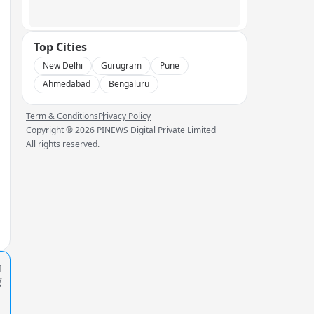
Top Cities
New Delhi
Gurugram
Pune
Ahmedabad
Bengaluru
Term & Conditions
Privacy Policy
Copyright ®
2026
PINEWS Digital Private Limited
All rights reserved.
प
ं