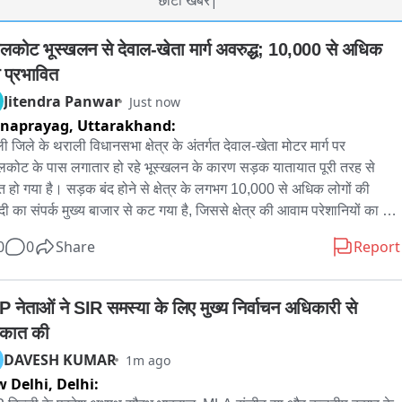
छोटी खबर|
ालकोट भूस्खलन से देवाल-खेता मार्ग अवरुद्ध; 10,000 से अधिक 
 प्रभावित
Jitendra Panwar
Just now
rnaprayag,
Uttarakhand:
ी जिले के थराली विधानसभा क्षेत्र के अंतर्गत देवाल-खेता मोटर मार्ग पर 
लकोट के पास लगातार हो रहे भूस्खलन के कारण सड़क यातायात पूरी तरह से 
त हो गया है। सड़क बंद होने से क्षेत्र के लगभग 10,000 से अधिक लोगों की 
ी का संपर्क मुख्य बाजार से कट गया है, जिससे क्षेत्र की आवाम परेशानियों का 
ा करने को मजबूर है। ग्रामीणों का आरोप है कि बरसात शुरू होने से पहले ही इस 
0
0
Share
Report
न पर भूस्खलन की समस्या बनी हुई थी, लेकिन शासन-प्रशासन ने समय रहते कोई 
कदम नहीं उठाया। जिलाधिकारी चमोली ने कहा कि मार्ग खोलने के लिए मशीनें 
दी गयी हैं।
 नेताओं ने SIR समस्या के लिए मुख्य निर्वाचन अधिकारी से 
ाकात की
DAVESH KUMAR
1m ago
 Delhi,
Delhi: