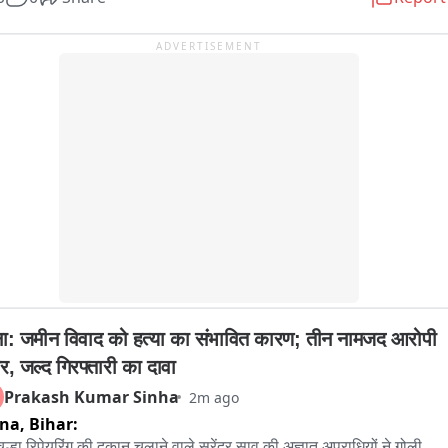
 हौसले में कोई कमी नहीं आई है। वहीं उन्होंने कहा कि उनके खिलाफ दिल्ली में 
टिव गढ़े गए थे और उन्हें ही निशाना बनाया गया था।
ADVERTISEMENT
ा: जमीन विवाद को हत्या का संभावित कारण; तीन नामजद आरोपी 
र, जल्द गिरफ्तारी का दावा
Prakash Kumar Sinha
2m ago
tna,
Bihar:
ूल्हा रिपेयरिंग की दुकान चलाने वाले सुरेंद्र साव की अज्ञात अपराधियों ने गोली 