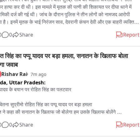
र हत्या कर दी थी। इस मामले में मृतक की पत्नी की शिकायत पर दीघा थाने में 
थमिकी दर्ज की गई थी। जांच के दौरान पुलिस ने तीन लोगों को नामजद आरोपी 
ा है। इनमें मृतक के भाई निरंजन साव, देवरानी कंचन देवी और एक बाहरी व्यक्ति 
 कुमार का नाम शामिल है।

0
0
Share
Report
 के छह दिन बीत जाने के बावजूद पुलिस अब तक किसी भी आरोपी को गिरफ्तार 
 कर सकी है। सभी नामजद आरोपी फिलहाल फरार बताए जा रहे हैं। पुलिस उनकी 
ित सिंह का पप्पू यादव पर बड़ा हमला, सनातन के खिलाफ बोला 
्तारी के लिए लगातार संभावित ठिकानों पर छापेमारी कर रही है और दावा कर रही है 
गा जवाब
ल्द ही सभी आरोपियों को गिरफ्तार कर लिया जाएगा।

Rishav Rai
7m ago
ida,
Uttar Pradesh:
रंभिक जांच में जमीन विवाद को हत्या की मुख्य वजह माना जा रहा है। पुलिस इस 
 के साथ-साथ अन्य संभावित कारणों की भी गहराई से जांच कर रही है। मामले को 
ू यादव के बयान पर रोहित सिंह का पलटवार

 स्थानीय लोगों में भी नाराजगी है और परिजन जल्द से जल्द आरोपियों की गिरफ्तारी 
सख्त कार्रवाई की मांग कर रहे हैं। पुलिस का कहना है कि जांच तेजी से जारी है 
चेतना सुप्रीमो रोहित सिंह का पप्पू यादव पर बड़ा हमला 

ल्द ही पूरे मामले का खुलासा किया जाएगा।
त ने कहा की सनातन के खिलाफ जो बोलेगा हम उसके खिलाफ बोलेंगे 

0
0
Share
Report
त ने कहा की हम माता सीता के भतीजा हैं प्रभु राम का अपमान नहीं सहेंगे 
