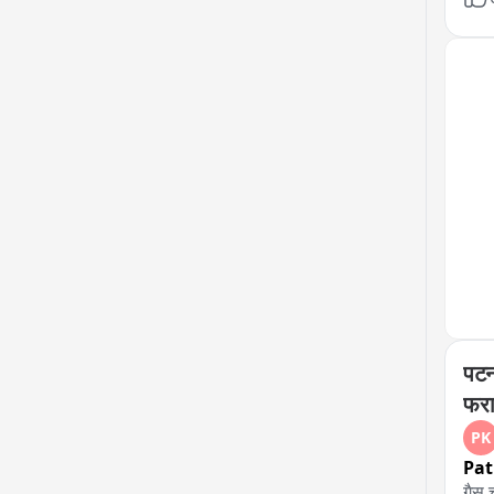
उनके
नॉरे
पटन
फरा
PK
Pa
गैस च