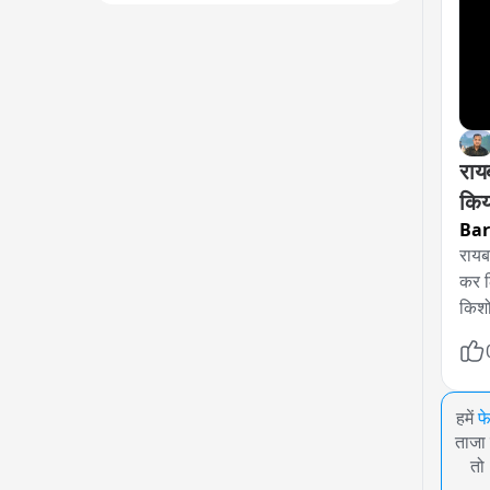
राय
Bar
रायब
कर ल
किशो
हमें
फ
ताजा 
तो