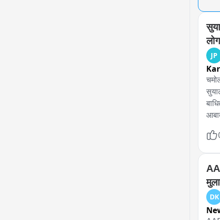
सुय
लोग
JP
Ka
चमोल
सुया
बाधि
आबाद
सामन
स्था
ठोस 
लगा 
AAP
मुल
DK
New